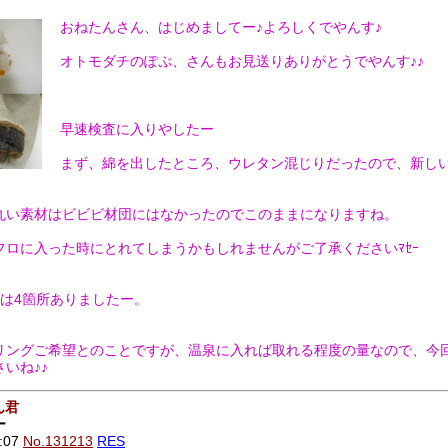
おねたんさん、はじめましてー♪よろしくでやんす♪
オトモダチのぽぷ、さんもお見送りありがとうでやんす♪♪
早速検査に入りやしたー
まず、綿を出したところ、ウレタン混じりだったので、新し
丸い素材はビビビ材団にはなかったのでこのままになりますね。
ロに入った時にとれてしまうかもしれませんがご了承くださいﾏｾｰ
は4箇所ありましたー。
リングご希望とのことですが、温泉に入れば取れる程度の量なので、今
いね♪♪
ん君
ー
:07
No.131213
RES