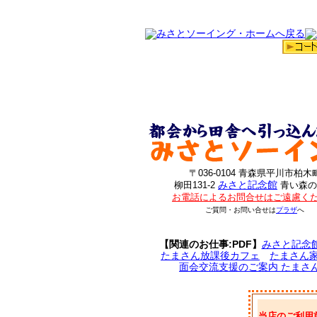
〒036-0104 青森県平川市柏木
みさと記念館
柳田131-2
青い森の
お電話によるお問合せはご遠慮く
ご質問・お問い合せは
プラザ
へ
【関連のお仕事:PDF】
みさと記念
たまさん放課後カフェ
たまさん
面会交流支援のご案内 たまさ
当店のご利用