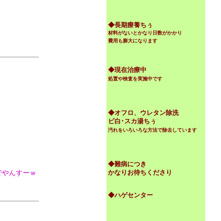
◆
長期療養ちぅ
材料がないとかなり日数がかかり
費用も膨大になります
◆現在治療中
処置や検査を実施中です
◆オフロ、ウレタン除洗
ビ白･スカ湯ちぅ
汚れをいろいろな方法で除去しています
◆難病につき
でやんすーｗ
かなりお待ちくださり
◆ハゲセンター