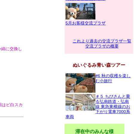
5月お客様交流プラザ
これより過去の交流プラザ一覧
交流プラザの概要
い綿に交換し
ぬいぐるみ青い森ツアー
#6 秋の収穫を楽し
む小旅行
＃５ ちびさんと乗
る弘南鉄道・弘南
回はビ白スカ
線 東急東横線のお
下がり電車7000系
車両
滞在中のみんな様