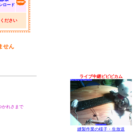
ンロード
ください
ません
ライブ中継ビビビカム
つかれさまで
縫製作業の様子・生放送