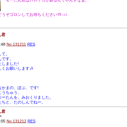
モーたん君はｱﾁｺﾁケガがあるんでやんすなぁ。
うぞゴロンしてお待ちくださいﾏｾｰ♪♪
ん君
:48
No.131211
RES
して。
んです。
しました!
くお願いします🎶
なかまの、ぽぷ、です!
こうちゅう、
モーたんを、みおくりました。
たちと、たのしんでねー。
ん君
ー
:05
No.131212
RES