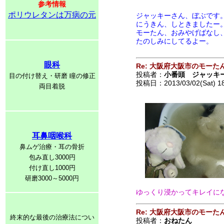
参考情報
ポリウレタンは万病の元
ジャッキーさん、ぼぶです
にうきん、しときましたー
モーたん、おみやげばなし
たのしみにしてるよー。
眼科
Re: 大阪府大阪市のモーた
投稿者：
小番頭 ジャッキ
目の付け替え・研磨 瞳の修正
投稿日：2013/03/02(Sat) 1
両目着脱
耳鼻咽喉科
鼻ムゲ治療・耳の骨折
包み直し3000円
付け直し1000円
研磨3000～5000円
ゆっくり浸かってキレイに
Re: 大阪府大阪市のモーた
終末的な最後の治療法につい
投稿者：
おねたん