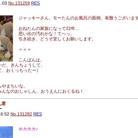
1:03
No.131259
RES
ジャッキーさん、モーたんのお風呂の面倒、有難うございま
おねたんの家族になって22年…
思い出の汚れかな！てへっ。
引き続き、どうぞ宜しくお願いします。
＝＝＝
こんばんは。
いだ、きんちょうして、
て、おくっちったー）
らやまちいな。
みんなのおしゃしん、おうえんにおくるね！
ん君
ー
16:52
No.131282
RES
ホカホカ♪