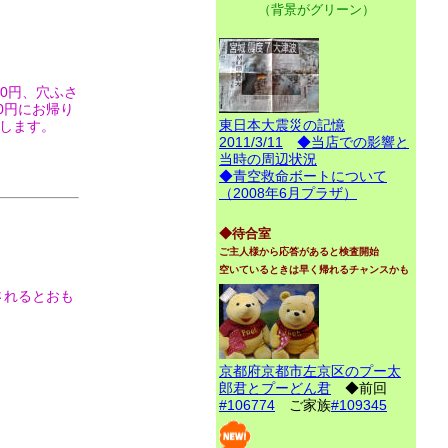
（背景がグリーン）
00円、穴ふさ
00円にお帰り
東日本大震災の記憶
たします。
2011/3/11
◆当店での影響と
当時の周辺状況
◆青空救命ボートについて
（2008年6月プラザ）
◆待合室
ご主人様から応答があると検査開始
空いているときは早く帰れるチャンスかも
されるとおも
京都府京都市左京区のプー太
郎君とプーどん君
◆前回
#106774
ご家族
#109345