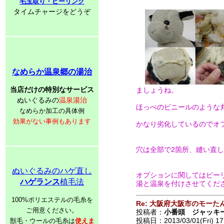
毛玉取り・ピーリング
タイムチャージをどうぞ
なめらか温泉郷の湯治
当店だけの特別なサービス
ましょうね。
ぬいぐるみの
温泉湯治
ほっぺのビニールのような
なめらか加工の具体例
効果がない事例もあります
かなり劣化しているのでオフ
穴は全部で2箇所、縫い直し
ぬいぐるみのハゲ直し
オプションに関してはピー
ハゲランス
植毛法
湯と温泉を付けさせてくださ
100%ポリエステルの毛糸を
Re: 大阪府大阪市のモーた
ご用意ください。
投稿者：
小番頭 ジャッキ
投稿日：2013/03/01(Fri) 17
獣毛・ウールの毛糸は
使えま