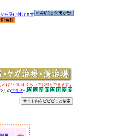
ければ7～10日 くらいでお帰りできますよ
今月の
プラザ
へ
問診票