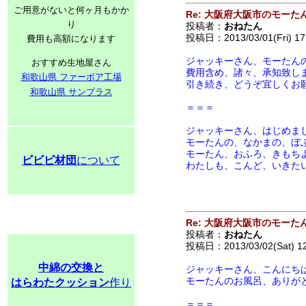
ご用意がないと何ヶ月もかか
Re: 大阪府大阪市のモーた
り
投稿者：
おねたん
投稿日：2013/03/01(Fri) 17
費用も高額になります
ジャッキーさん、モーたん
おすすめ生地屋さん
費用含め、諸々、承知致し
和歌山県 ファーボア工場
引き続き、どうぞ宜しくお
和歌山県 サンプラス
＝＝＝
ジャッキーさん、はじめま
モーたんの、なかまの、ぼ
モーたん、おふろ、きもち
ビビビ材団
について
わたしも、こんど、いきた
Re: 大阪府大阪市のモーた
投稿者：
おねたん
投稿日：2013/03/02(Sat) 1
中綿の交換と
ジャッキーさん、こんにち
モーたんのお風呂、ありが
はらわたクッション
作り
＝＝＝