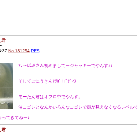
。
。
、
ん君
ー
8:37
No.131254
RES
ｱﾗ～ぼぶさん初めましてージャッキーでやんす♪♪
そしてごにうきんｱﾘｶﾞﾄｺﾞｻﾞﾏｽｰ
モーたん君はオフロ中でやんす。
油ヨゴレとなんかいろんなヨゴレで顔が見えなくなるレベル
なってきてねー♪
ん君