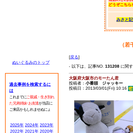
どうぞこちら
みさと記
（若
[
戻る
]
ぬいぐるみのトップ
- 以下は、記事NO.
131208
に関
大阪府大阪市のモーたん君
投稿者：
小番頭 ジャッキー
過去事例を検索するに
投稿日：2013/03/01(Fri) 10:16
は
これまでに
ご親戚・生き別れ
た兄弟姉妹･お友達
が当店に
ご来店かもしれませぬにょ
2025年
2024年
2023年
2022年
2021年
2020年