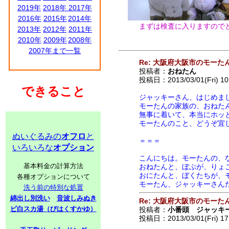
2019年
2018年
2017年
2016年
2015年
2014年
まずは検査に入りますのでど
2013年
2012年
2011年
2010年
2009年
2008年
2007年まで一覧
Re: 大阪府大阪市のモーた
投稿者：
おねたん
投稿日：2013/03/01(Fri) 10
できること
ジャッキーさん、はじめま
モーたんの家族の、おねた
無事に着いて、本当にホッと
モーたんのこと、どうぞ宜し
ぬいぐるみの
オフロ
と
＝＝＝
いろいろな
オプション
こんにちは。モーたんの、
基本料金の計算方法
おねたんと、ぼぶが、りょ
おにたんと、ぼくたちが、
各種オプションについて
モーたん、ジャッキーさん
洗う前の特別な処置
綿出し別洗い
音波しみぬき
Re: 大阪府大阪市のモーた
ビ白スカ湯（びはくすかゆ）
投稿者：
小番頭 ジャッキ
投稿日：2013/03/01(Fri) 17