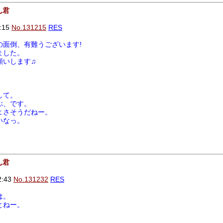
ん君
:15
No.131215
RES
の面倒、有難うございます!
ました。
願いします♫
して。
ぶ、です。
よさそうだねー。
いなっ。
ん君
2:43
No.131232
RES
は。
とねー。