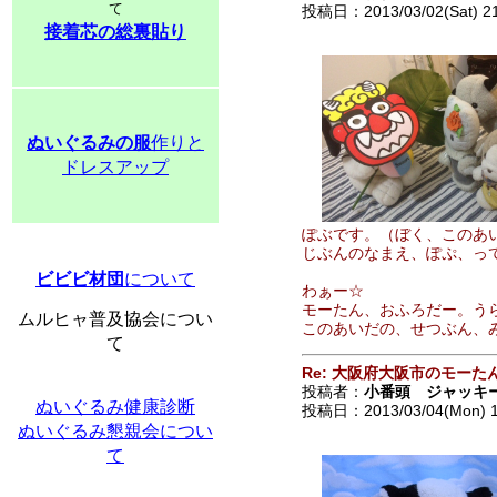
て
投稿日：2013/03/02(Sat) 2
接着芯の総裏貼り
ぬいぐるみの服
作りと
ドレスアップ
ぽぶです。（ぼく、このあ
じぶんのなまえ、ぽぷ、っ
ビビビ材団
について
わぁー☆
モーたん、おふろだー。う
ムルヒャ普及協会につい
このあいだの、せつぶん、
て
Re: 大阪府大阪市のモーた
投稿者：
小番頭 ジャッキ
ぬいぐるみ健康診断
投稿日：2013/03/04(Mon) 
ぬいぐるみ懇親会につい
て