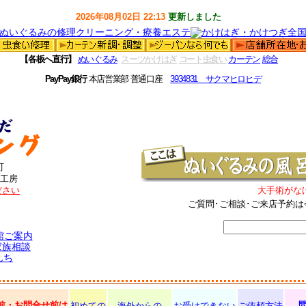
2026年08月02日 22:13
更新しました
【各板へ直行】
ぬいぐるみ
スーツかけはぎ
コート虫食い
カーテン
総合
PayPay銀行
本店営業部 普通口座
3934831 サクマヒロヒデ
町
工房
ださい
大手術がな
ご質問･ご相談･ご来店予約は
館ご案内
家族相談
んち
前・お問合せ前は
初めての
海外からの
お受けできない
ご依頼方法