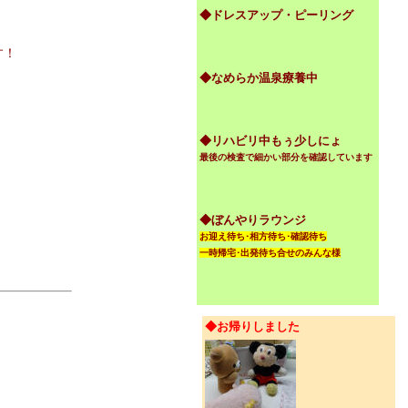
◆ドレスアップ・ピーリング
す！
◆なめらか温泉療養中
◆リハビリ中もぅ少しにょ
最後の検査で細かい部分を確認しています
◆ぼんやりラウンジ
お迎え待ち･相方待ち･確認待ち
一時帰宅･出発待ち合せのみんな様
◆お帰りしました