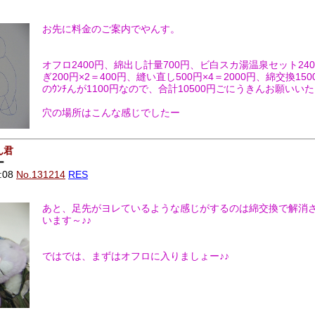
お先に料金のご案内でやんす。
オフロ2400円、綿出し計量700円、ビ白スカ湯温泉セット24
ぎ200円×2＝400円、縫い直し500円×4＝2000円、綿交換15
のｳﾝﾁんが1100円なので、合計10500円ごにうきんお願いい
穴の場所はこんな感じでしたー
ん君
ー
:08
No.131214
RES
あと、足先がヨレているような感じがするのは綿交換で解消
います～♪♪
ではでは、まずはオフロに入りましょー♪♪