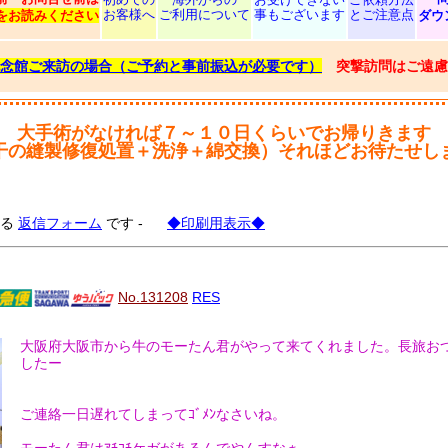
お客様へ
ご利用について
事もございます
とご注意点
をお読みください
ダウ
念館ご来訪の場合（ご予約と事前振込が必要です）
突撃訪問はご遠慮
大手術がなければ７～１０日くらいでお帰りきます
干の縫製修復処置＋洗浄＋綿交換）それほどお待たせし
する
返信フォーム
です -
◆印刷用表示◆
No.131208
RES
大阪府大阪市から牛のモーたん君がやって来てくれました。長旅お
したー
ご連絡一日遅れてしまってｺﾞﾒﾝなさいね。