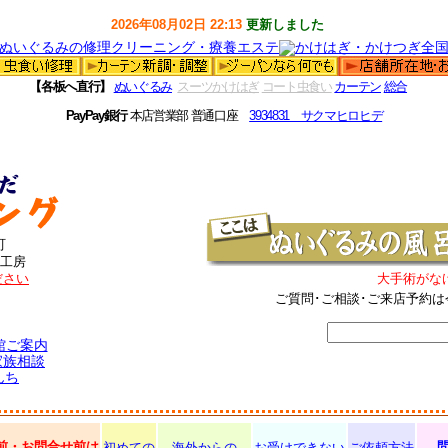
2026年08月02日 22:13
更新しました
【各板へ直行】
ぬいぐるみ
スーツかけはぎ
コート虫食い
カーテン
総合
PayPay銀行
本店営業部 普通口座
3934831 サクマヒロヒデ
町
工房
ださい
大手術がな
ご質問･ご相談･ご来店予約は
館ご案内
家族相談
んち
前・お問合せ前は
初めての
海外からの
お受けできない
ご依頼方法