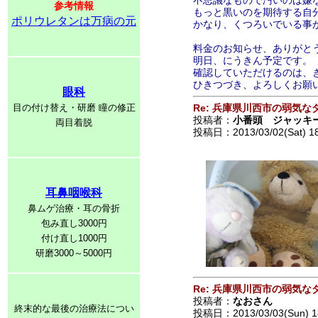
不思議なもので汚いのは嫌
参考情報
もっと黒いのを期待する自
ポリウレタンは万病の元
かなり、くつろいでいる事
料金のお知らせ、ありがと
明日、にうきん予定です。
確認していただけるのは、
ひきつづき、よろしくお願
眼科
目の付け替え・研磨 瞳の修正
Re: 兵庫県川西市の弱気な
投稿者：
小番頭 ジャッキ
両目着脱
投稿日：2013/03/02(Sat) 1
耳鼻咽喉科
鼻ムゲ治療・耳の骨折
包み直し3000円
付け直し1000円
研磨3000～5000円
Re: 兵庫県川西市の弱気な
投稿者：
なおさん
終末的な最後の治療法につい
投稿日：2013/03/03(Sun) 1