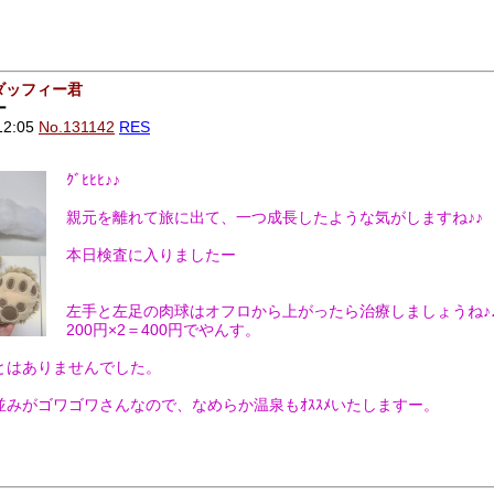
ダッフィー君
ー
12:05
No.131142
RES
ｸﾞﾋﾋﾋ♪♪
親元を離れて旅に出て、一つ成長したような気がしますね♪♪
本日検査に入りましたー
左手と左足の肉球はオフロから上がったら治療しましょうね♪
200円×2＝400円でやんす。
とはありませんでした。
みがゴワゴワさんなので、なめらか温泉もｵｽｽﾒいたしますー。