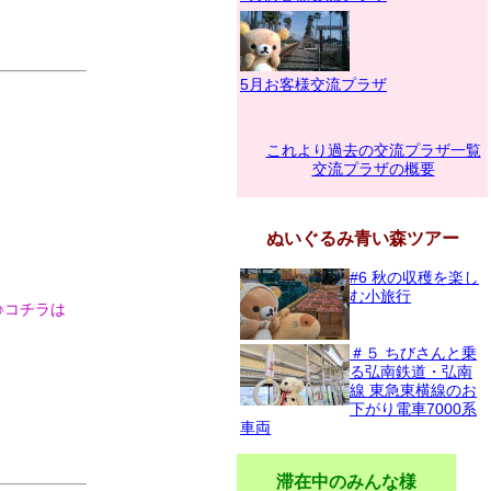
5月お客様交流プラザ
これより過去の交流プラザ一覧
交流プラザの概要
ぬいぐるみ青い森ツアー
#6 秋の収穫を楽し
む小旅行
♪コチラは
＃５ ちびさんと乗
る弘南鉄道・弘南
線 東急東横線のお
下がり電車7000系
車両
滞在中のみんな様