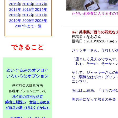
2019年
2018年
2017年
2016年
2015年
2014年
ただいま検査に入りますので
2013年
2012年
2011年
2010年
2009年
2008年
2007年まで一覧
Re: 兵庫県川西市の弱気な
投稿者：
なおさん
投稿日：2013/02/26(Tue) 2
できること
ジャッキーさん、うれしい
「凛々しく見えるでやんす
「おぉ、そーか、そーか～
ぬいぐるみの
オフロ
と
そして、ジャッキーさんの
いろいろな
オプション
な（弱気なはずの）ダッフ
ニンマリ。
基本料金の計算方法
あはは…結局、「うちの子
各種オプションについて
洗う前の特別な処置
美男子になって帰るのを楽
綿出し別洗い
音波しみぬき
ビ白スカ湯（びはくすかゆ）