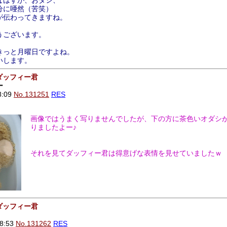
なはずが、おダシ、
分に唖然（苦笑）
が伝わってきますね。
うございます。
きっと月曜日ですよね。
いします。
ダッフィー君
ー
8:09
No.131251
RES
画像ではうまく写りませんでしたが、下の方に茶色いオダシ
りましたよー♪
それを見てダッフィー君は得意げな表情を見せていましたｗ
ダッフィー君
8:53
No.131262
RES