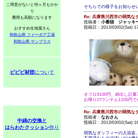
ご用意がないと何ヶ月もかか
そちらでの様子をお知らせ
り
Re: 兵庫県川西市の弱気な
費用も高額になります
投稿者：
小番頭 ジャッキ
投稿日：2013/03/02(Sat) 1
おすすめ生地屋さん
和歌山県 ファーボア工場
和歌山県 サンプラス
ビビビ材団
について
オフロ3100円、綿出し計量
お帰りのウンチん1100円
Re: 兵庫県川西市の弱気な
投稿者：
なおさん
中綿の交換と
投稿日：2013/03/02(Sat) 1
はらわたクッション
作り
弱気なダッフィーの入浴姿