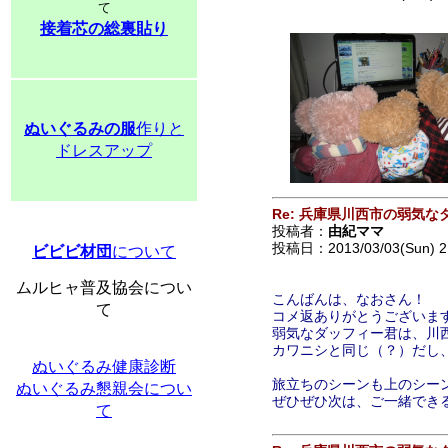
て
接着芯の総裏貼り
ぬいぐるみの服
作りと
ドレスアップ
Re: 兵庫県川西市の弱気な
投稿者：
由紀ママ
投稿日：2013/03/03(Sun) 2
ビビビ材団
について
ムルヒャ普及協会につい
こんばんは、なおさん！
て
コメ返ありがとうございま
弱気なダッフィー君は、川
カワニシと同じ（？）だし
ぬいぐるみ健康診断
旅立ちのシーンも上のシー
ぬいぐるみ懇親会につい
ぜひぜひ次は、ご一緒でき
て