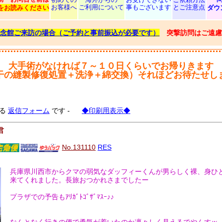
お客様へ
ご利用について
事もございます
とご注意点
をお読みください
ダウ
念館ご来訪の場合（ご予約と事前振込が必要です）
突撃訪問はご遠慮
大手術がなければ７～１０日くらいでお帰りきます
干の縫製修復処置＋洗浄＋綿交換）それほどお待たせし
る
返信フォーム
です -
◆印刷用表示◆
君
No.131110
RES
兵庫県川西市からクマの弱気なダッフィーくんが男らしく裸、身ひ
来てくれました。長旅おつかれさまでしたー
プラザでの予告もｱﾘｶﾞﾄｺﾞｻﾞﾏｽｰ♪♪