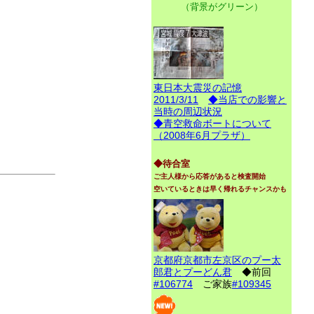
（背景がグリーン）
東日本大震災の記憶
2011/3/11
◆当店での影響と
当時の周辺状況
◆青空救命ボートについて
（2008年6月プラザ）
◆待合室
ご主人様から応答があると検査開始
空いているときは早く帰れるチャンスかも
京都府京都市左京区のプー太
郎君とプーどん君
◆前回
#106774
ご家族
#109345