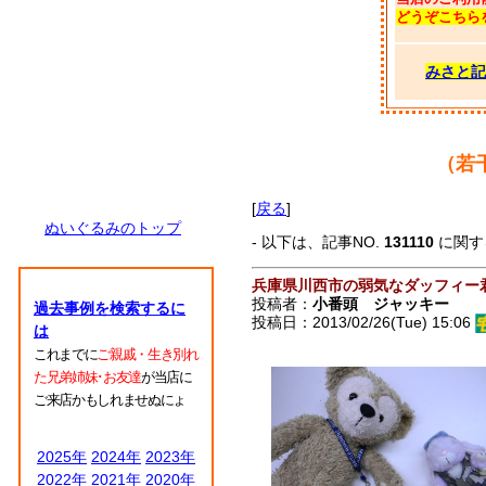
どうぞこちら
みさと記
（若
[
戻る
]
ぬいぐるみのトップ
- 以下は、記事NO.
131110
に関す
兵庫県川西市の弱気なダッフィー
投稿者：
小番頭 ジャッキー
過去事例を検索するに
投稿日：2013/02/26(Tue) 15:06
は
これまでに
ご親戚・生き別れ
た兄弟姉妹･お友達
が当店に
ご来店かもしれませぬにょ
2025年
2024年
2023年
2022年
2021年
2020年