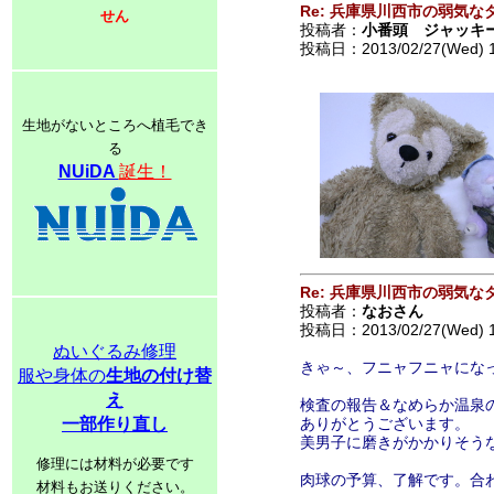
Re: 兵庫県川西市の弱気な
せん
投稿者：
小番頭 ジャッキ
投稿日：2013/02/27(Wed) 
生地がないところへ植毛でき
る
NUiDA
誕生！
Re: 兵庫県川西市の弱気な
投稿者：
なおさん
投稿日：2013/02/27(Wed) 
ぬいぐるみ修理
きゃ～、フニャフニャにな
服や身体の
生地の付け替
え
検査の報告＆なめらか温泉
一部作り直し
ありがとうございます。
美男子に磨きがかかりそう
修理には材料が必要です
肉球の予算、了解です。合
材料もお送りください。