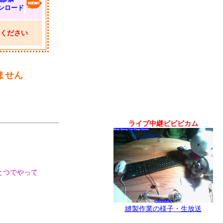
ンロード
ください
ません
ライブ中継ビビビカム
とつでやって
縫製作業の様子・生放送