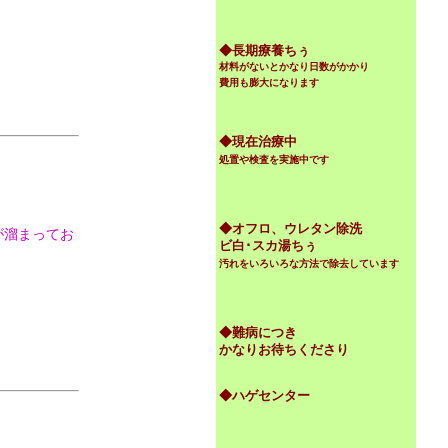
◆
長期療養ちぅ
材料がないとかなり日数がかかり
費用も膨大になります
◆現在治療中
処置や検査を実施中です
◆オフロ、ウレタン除洗
が溜まってお
ビ白･スカ湯ちぅ
汚れをいろいろな方法で除去しています
◆難病につき
かなりお待ちくださり
◆ハゲセンター