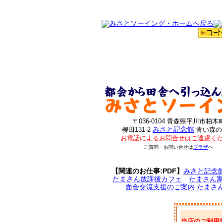
〒036-0104 青森県平川市柏木
みさと記念館
柳田131-2
青い森の
お電話によるお問合せはご遠慮く
ご質問・お問い合せは
プラザ
へ
【関連のお仕事:PDF】
みさと記念
たまさん放課後カフェ
たまさん
面会交流支援のご案内 たまさ
当店のご利用