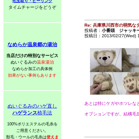
毛玉取り・ピーリング
タイムチャージをどうぞ
Re: 兵庫県川西市の弱気な
投稿者：
小番頭 ジャッキ
投稿日：2013/02/27(Wed) 
なめらか温泉郷の湯治
当店だけの特別なサービス
ぬいぐるみの
温泉湯治
なめらか加工の具体例
効果がない事例もあります
あとは特にケガやホツレな
ぬいぐるみのハゲ直し
ハゲランス
植毛法
オプションですが、結構毛並
100%ポリエステルの毛糸を
ご用意ください。
獣毛・ウールの毛糸は
使えま