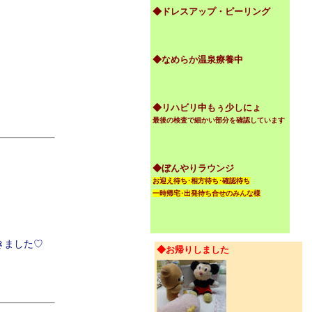
◆ドレスアップ・ピーリング
◆なめらか温泉療養中
◆リハビリ中もぅ少しにょ
最後の検査で細かい部分を確認しています
◆ぼんやりラウンジ
お迎え待ち･相方待ち･確認待ち
一時帰宅･出発待ち合せのみんな様
きました♡
◆お帰りしました