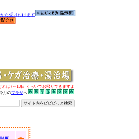
ければ7～10日 くらいでお帰りできますよ
今月の
プラザ
へ
問診票