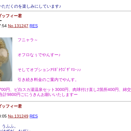
いただくのを楽しみにしています♪
ダッフィー君
ー
7:54
No.131247
RES
フニャラ～
オフロなぅでやんすー♪
そしてオプションｱﾘｶﾞﾄｳｺﾞｻﾞﾏｽｰ♪♪
引き続き料金のご案内でやんす。
700円、ビ白スカ湯温泉セット3000円、肉球付け直し2箇所400円、綿交
で合計9800円ごにうきんお願いいたしますー
ダッフィー君
8:05
No.131249
RES
。うふふ。