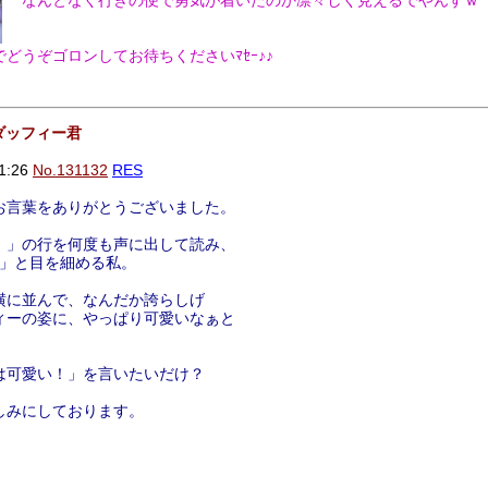
なんとなく行きの便で勇気が着いたのか凛々しく見えるでやんすｗ
どうぞゴロンしてお待ちくださいﾏｾｰ♪♪
ダッフィー君
1:26
No.131132
RES
お言葉をありがとうございました。
。」の行を何度も声に出して読み、
♪」と目を細める私。
横に並んで、なんだか誇らしげ
ィーの姿に、やっぱり可愛いなぁと
は可愛い！」を言いたいだけ？
しみにしております。