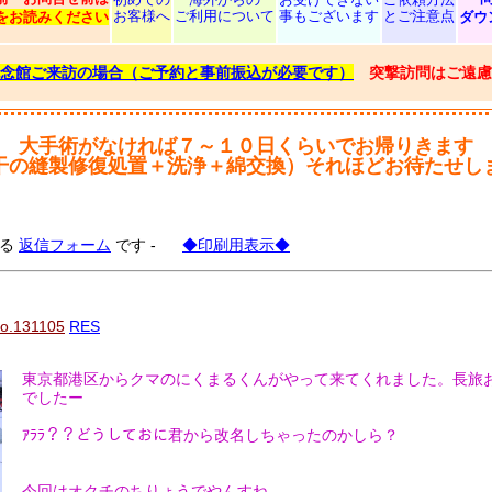
お客様へ
ご利用について
事もございます
とご注意点
をお読みください
ダウ
念館ご来訪の場合（ご予約と事前振込が必要です）
突撃訪問はご遠慮
大手術がなければ７～１０日くらいでお帰りきます
干の縫製修復処置＋洗浄＋綿交換）それほどお待たせし
する
返信フォーム
です -
◆印刷用表示◆
o.131105
RES
東京都港区からクマのにくまるくんがやって来てくれました。長旅
でしたー
ｱﾗﾗ？？どうしておに君から改名しちゃったのかしら？
今回はオクチのちりょうでやんすね。