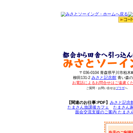
〒036-0104 青森県平川市柏木
みさと記念館
柳田131-2
青い森の
お電話によるお問合せはご遠慮く
ご質問・お問い合せは
プラザ
へ
【関連のお仕事:PDF】
みさと記念
たまさん放課後カフェ
たまさん
面会交流支援のご案内 たまさ
当店のご利用