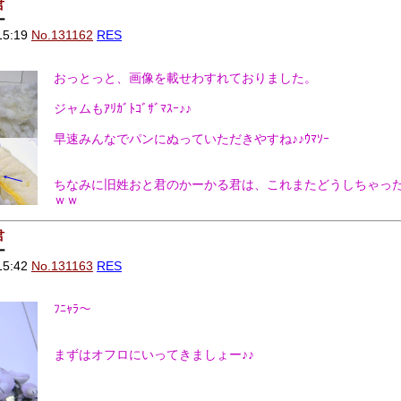
君
ー
15:19
No.131162
RES
おっとっと、画像を載せわすれておりました。
ジャムもｱﾘｶﾞﾄｺﾞｻﾞﾏｽｰ♪♪
早速みんなでパンにぬっていただきやすね♪♪ｳﾏｿｰ
ちなみに旧姓おと君のかーかる君は、これまたどうしちゃっ
ｗｗ
君
ー
15:42
No.131163
RES
ﾌﾆｬﾗ～
まずはオフロにいってきましょー♪♪