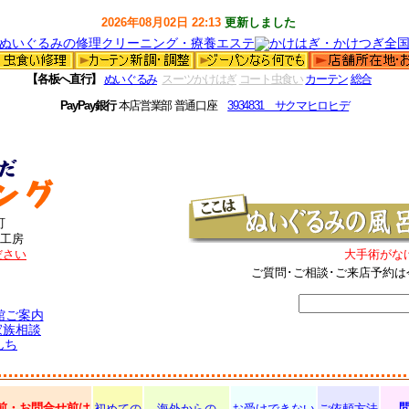
2026年08月02日 22:13
更新しました
【各板へ直行】
ぬいぐるみ
スーツかけはぎ
コート虫食い
カーテン
総合
PayPay銀行
本店営業部 普通口座
3934831 サクマヒロヒデ
町
工房
ださい
大手術がな
ご質問･ご相談･ご来店予約は
館ご案内
家族相談
んち
前・お問合せ前は
初めての
海外からの
お受けできない
ご依頼方法