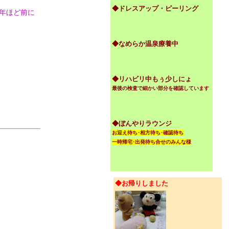
◆ドレスアップ・ピーリング
年ほど前に
◆なめらか温泉療養中
◆リハビリ中もぅ少しにょ
最後の検査で細かい部分を確認しています
◆ぼんやりラウンジ
お迎え待ち･相方待ち･確認待ち
一時帰宅･出発待ち合せのみんな様
◆お帰りしました