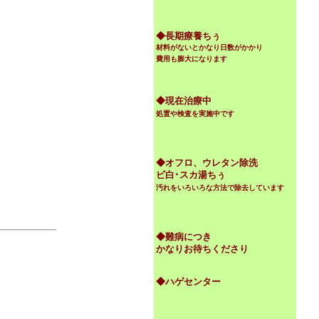
◆
長期療養ちぅ
材料がないとかなり日数がかかり
費用も膨大になります
◆現在治療中
処置や検査を実施中です
◆オフロ、ウレタン除洗
ビ白･スカ湯ちぅ
汚れをいろいろな方法で除去しています
◆難病につき
かなりお待ちくださり
◆ハゲセンター