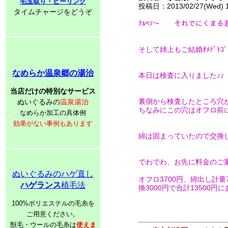
毛玉取り・ピーリング
投稿日：2013/02/27(Wed) 
タイムチャージをどうぞ
ﾅﾙﾍｿ～ それでにくまる君
そして姉上もご結婚ｵﾒﾃﾞﾄ
なめらか温泉郷の湯治
本日は検査に入りました♪♪
当店だけの特別なサービス
裏側から検査したところ穴
ぬいぐるみの
温泉湯治
ちなみにこの穴はオフロ前
なめらか加工の具体例
効果がない事例もあります
綿は固まっていたので交換
でわでわ、お先に料金のご
ぬいぐるみのハゲ直し
オフロ3700円、綿出し計量7
ハゲランス
植毛法
換3000円で合計13500円
100%ポリエステルの毛糸を
ご用意ください。
獣毛・ウールの毛糸は
使えま