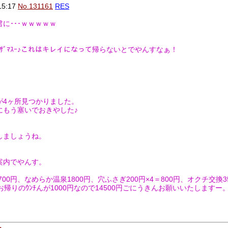
15:17
No.131161
RES
に･･･ｗｗｗｗｗ
ｺﾞｻﾞﾏｽｰ♪これはキレイになって帰らないとでやんすなぁ！
が4ヶ所見つかりました。
にもう塞いでおきやした♪
しましょうね。
案内でやんす。
00円、なめらか温泉1800円、穴ふさぎ200円×4＝800円、オクチ交換3
にお帰りのｳﾝﾁんが1000円なので14500円ごにうきんお願いいたしますー