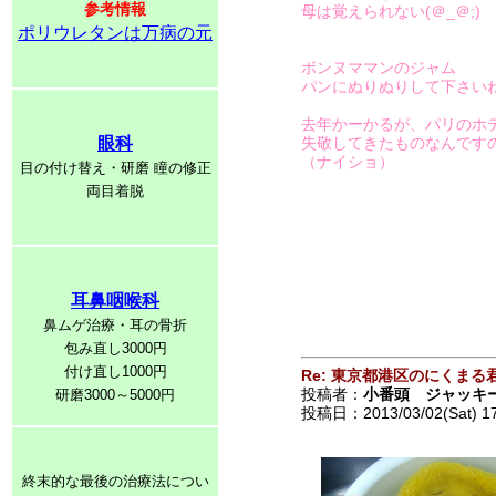
参考情報
母は覚えられない(＠_＠;)
ポリウレタンは万病の元
ボンヌママンのジャム
パンにぬりぬりして下さいね
去年かーかるが、パリのホ
眼科
失敬してきたものなんです
（ナイショ）
目の付け替え・研磨 瞳の修正
両目着脱
耳鼻咽喉科
鼻ムゲ治療・耳の骨折
包み直し3000円
付け直し1000円
Re: 東京都港区のにくまる
投稿者：
小番頭 ジャッキ
研磨3000～5000円
投稿日：2013/03/02(Sat) 1
終末的な最後の治療法につい