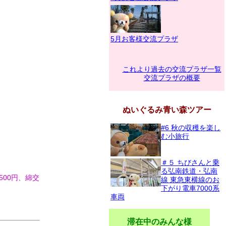
5月お客様交流プラザ
これより過去の交流プラザ一覧
交流プラザの概要
ぬいぐるみ青い森ツアー
#6 秋の収穫を楽し
む小旅行
＃５ ちびさんと乗
る弘南鉄道・弘南
500円、綿交
線 東急東横線のお
。
下がり電車7000系
車両
滞在中のみんな様