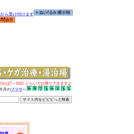
ければ7～10日 くらいでお帰りできますよ
今月の
プラザ
へ
問診票