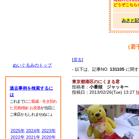
どうぞこちら
みさと記
（若
[
戻る
]
ぬいぐるみのトップ
- 以下は、記事NO.
131105
に関
東京都港区のにくまる君
投稿者：
小番頭 ジャッキー
過去事例を検索するに
投稿日：2013/02/26(Tue) 13:27
N
は
これまでに
ご親戚・生き別れ
た兄弟姉妹･お友達
が当店に
ご来店かもしれませぬにょ
2025年
2024年
2023年
2022年
2021年
2020年