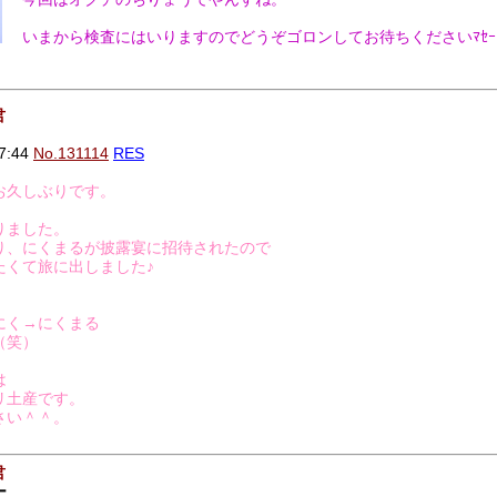
いまから検査にはいりますのでどうぞゴロンしてお待ちくださいﾏｾｰ
君
7:44
No.131114
RES
お久しぶりです。
りました。
り、にくまるが披露宴に招待されたので
たくて旅に出しました♪
にく→にくまる
（笑）
は
リ土産です。
さい＾＾。
君
ー