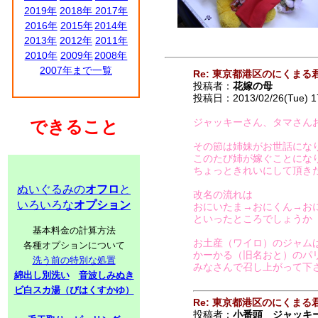
2019年
2018年
2017年
2016年
2015年
2014年
2013年
2012年
2011年
2010年
2009年
2008年
2007年まで一覧
Re: 東京都港区のにくまる
投稿者：
花嫁の母
投稿日：2013/02/26(Tue) 1
ジャッキーさん、タマさん
できること
その節は姉妹がお世話にな
このたび姉が嫁ぐことにな
ちょっときれいにして頂き
ぬいぐるみの
オフロ
と
改名の流れは
いろいろな
オプション
おにいたま→おにくん→お
といったところでしょうか
基本料金の計算方法
お土産（ワイロ）のジャム
各種オプションについて
かーかる（旧名おと）のパ
洗う前の特別な処置
みなさんで召し上がって下
綿出し別洗い
音波しみぬき
ビ白スカ湯（びはくすかゆ）
Re: 東京都港区のにくまる
投稿者：
小番頭 ジャッキ