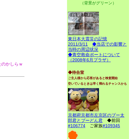
（背景がグリーン）
東日本大震災の記憶
2011/3/11
◆当店での影響と
当時の周辺状況
◆青空救命ボートについて
（2008年6月プラザ）
たのかしらｗ
◆待合室
ご主人様から応答があると検査開始
空いているときは早く帰れるチャンスかも
京都府京都市左京区のプー太
郎君とプーどん君
◆前回
#106774
ご家族
#109345