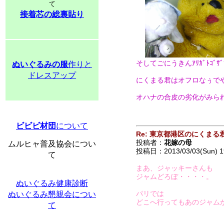
て
接着芯の総裏貼り
そしてごにうきんｱﾘｶﾞﾄｺﾞｻﾞﾏ
ぬいぐるみの服
作りと
ドレスアップ
にくまる君はオフロなぅで
オハナの合皮の劣化がみら
ビビビ材団
について
Re: 東京都港区のにくまる
投稿者：
花嫁の母
ムルヒャ普及協会につい
投稿日：2013/03/03(Sun) 1
て
まあ、ジャッキーさんも
ジャムどろぼ・・・・。
ぬいぐるみ健康診断
パリでは
ぬいぐるみ懇親会につい
どこへ行ってもあのジャム
て