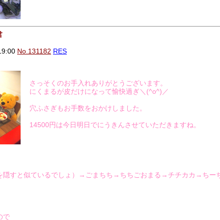
君
19:00
No.131182
RES
さっそくのお手入れありがとうございます。
にくまるが皮だけになって愉快過ぎ＼(^o^)／
穴ふさぎもお手数をおかけしました。
14500円は今日明日でにうきんさせていただきますね。
を隠すと似ているでしょ）→ごまちち→ちちごおまる→チチカカ→ちー
ので