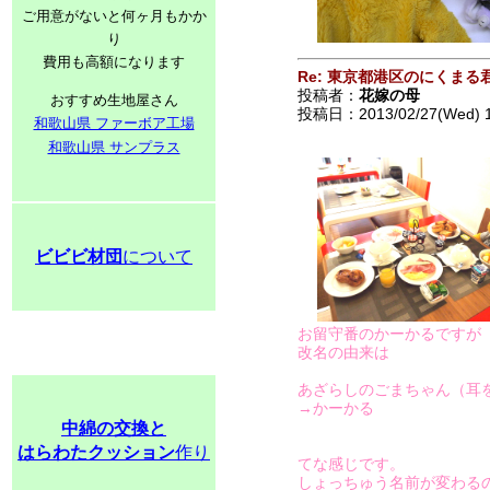
ご用意がないと何ヶ月もかか
り
費用も高額になります
Re: 東京都港区のにくまる
投稿者：
花嫁の母
おすすめ生地屋さん
投稿日：2013/02/27(Wed) 
和歌山県 ファーボア工場
和歌山県 サンプラス
ビビビ材団
について
お留守番のかーかるですが
改名の由来は
あざらしのごまちゃん（耳
→かーかる
中綿の交換と
はらわたクッション
作り
てな感じです。
しょっちゅう名前が変わる