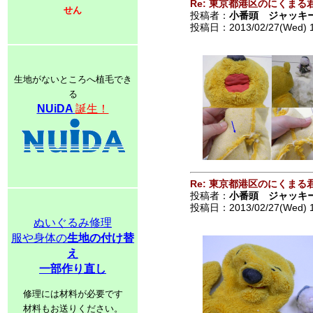
Re: 東京都港区のにくまる
せん
投稿者：
小番頭 ジャッキ
投稿日：2013/02/27(Wed) 
生地がないところへ植毛でき
る
NUiDA
誕生！
Re: 東京都港区のにくまる
投稿者：
小番頭 ジャッキ
投稿日：2013/02/27(Wed) 
ぬいぐるみ修理
服や身体の
生地の付け替
え
一部作り直し
修理には材料が必要です
材料もお送りください。