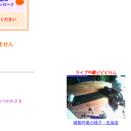
ンロード
ください
ません
ライブ中継ビビビカム
おつかれさま
縫製作業の様子・生放送