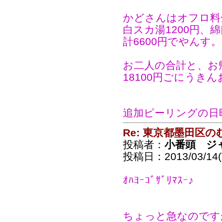
かどさんはオフロ料金
白スカ湯1200円、綿
計6600円でやんす。
お二人の合計と、お帰
18100円ごにうき
追加ピーリングの日
Re: 東京都墨田区
投稿者：
小番頭 ジ
投稿日：2013/03/14(T
ｵﾊﾖｰｺﾞｻﾞﾘﾏｽｰ♪
ちょっと急なのですが