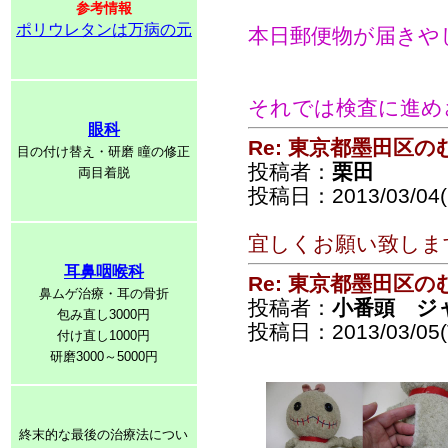
参考情報
ポリウレタンは万病の元
本日郵便物が届きやした～
それでは検査に進め
眼科
Re: 東京都墨田区
目の付け替え・研磨 瞳の修正
投稿者：
栗田
両目着脱
投稿日：2013/03/04(
宜しくお願い致しま
耳鼻咽喉科
Re: 東京都墨田区
鼻ムゲ治療・耳の骨折
投稿者：
小番頭 ジ
包み直し3000円
投稿日：2013/03/05(T
付け直し1000円
研磨3000～5000円
終末的な最後の治療法につい