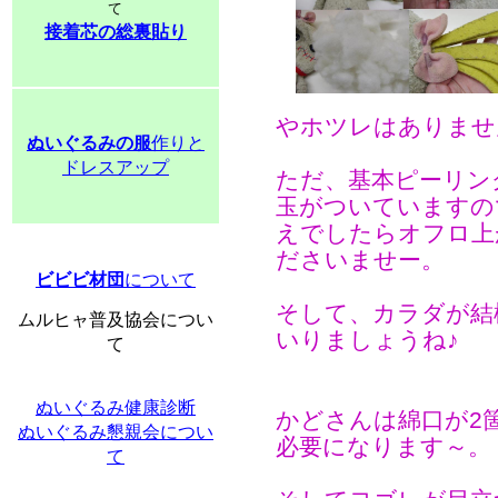
て
接着芯の総裏貼り
やホツレはありませ
ぬいぐるみの服
作りと
ドレスアップ
ただ、基本ピーリン
玉がついていますの
えでしたらオフロ上
ださいませー。
ビビビ材団
について
そして、カラダが結
ムルヒャ普及協会につい
いりましょうね♪
て
ぬいぐるみ健康診断
かどさんは綿口が2
ぬいぐるみ懇親会につい
必要になります～。
て