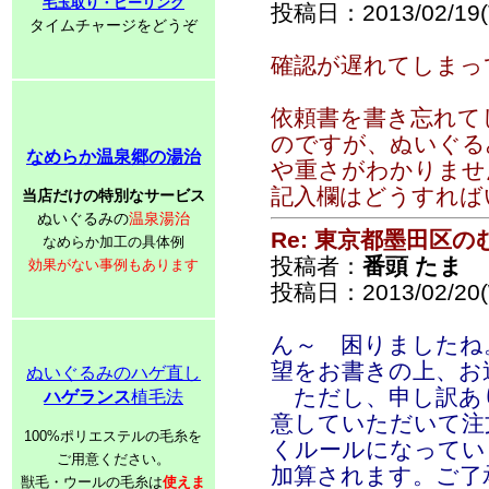
毛玉取り・ピーリング
投稿日：2013/02/19(T
タイムチャージをどうぞ
確認が遅れてしまっ
依頼書を書き忘れて
のですが、ぬいぐる
なめらか温泉郷の湯治
や重さがわかりません(
記入欄はどうすれば
当店だけの特別なサービス
ぬいぐるみの
温泉湯治
Re: 東京都墨田区
なめらか加工の具体例
投稿者：
番頭 たま
効果がない事例もあります
投稿日：2013/02/20(
ん～ 困りましたね
望をお書きの上、お
ぬいぐるみのハゲ直し
ただし、申し訳あ
ハゲランス
植毛法
意していただいて注
100%ポリエステルの毛糸を
くルールになってい
ご用意ください。
加算されます。ご了
獣毛・ウールの毛糸は
使えま