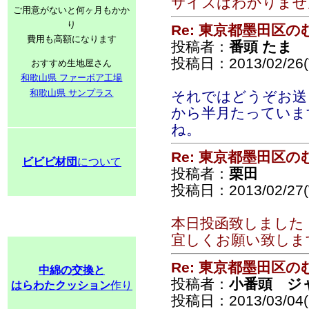
サイズはわかりませ
ご用意がないと何ヶ月もかか
り
Re: 東京都墨田区
費用も高額になります
投稿者：
番頭 たま
投稿日：2013/02/26(T
おすすめ生地屋さん
和歌山県 ファーボア工場
和歌山県 サンプラス
それではどうぞお送
から半月たっていま
ね。
Re: 東京都墨田区
ビビビ材団
について
投稿者：
栗田
投稿日：2013/02/27(
本日投函致しました
宜しくお願い致しま
Re: 東京都墨田区
中綿の交換と
投稿者：
小番頭 ジ
はらわたクッション
作り
投稿日：2013/03/04(