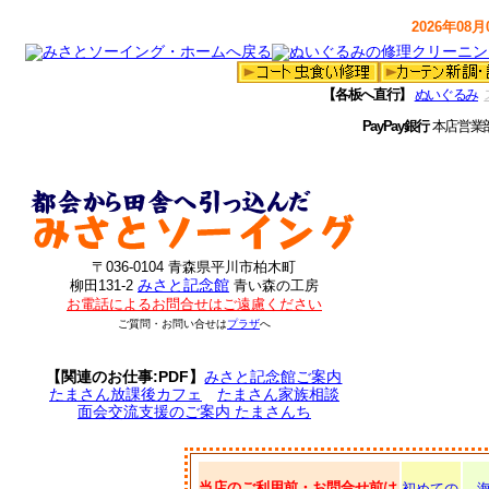
2026年08月0
【各板へ直行】
ぬいぐるみ
PayPay銀行
本店営業
〒036-0104 青森県平川市柏木町
みさと記念館
柳田131-2
青い森の工房
お電話によるお問合せはご遠慮ください
ご質問・お問い合せは
プラザ
へ
【関連のお仕事:PDF】
みさと記念館ご案内
たまさん放課後カフェ
たまさん家族相談
面会交流支援のご案内 たまさんち
当店のご利用前・お問合せ前は
初めての