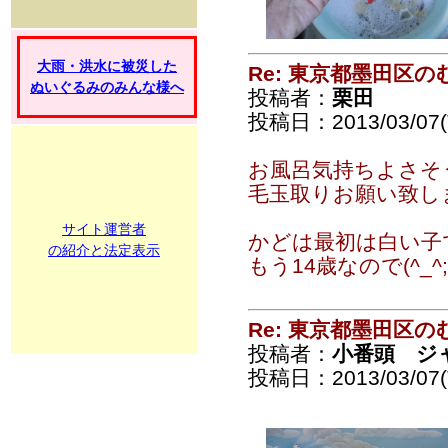
大雨・洪水に被災した
Re: 東京都墨田区
ぬいぐるみのみんな様へ
投稿者：
栗田
投稿日：2013/03/07(T
お風呂気持ちよさそ
毛玉取りお願い致し
サイト運営者
かどは最初は白い子
の紹介と法定表示
もう14歳なので(^_^;
Re: 東京都墨田区
投稿者：
小番頭 ジ
投稿日：2013/03/07(T