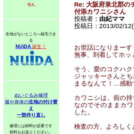
Re: 大阪府泉北郡
せん
付添カワニシさん
投稿者：
由紀ママ
投稿日：2013/02/12(T
生地がないところへ植毛でき
る
NUiDA
誕生！
お世話になりまーす
無事、到着してホッ
そう、愛のコクハク
ジャッキーさんとち
まるなんて！…感動
ぬいぐるみ修理
カワニシは、前の持
服や身体の
生地の付け替
なのでそのままカワ
え
した。
一部作り直し
検査の方、よろしく
修理には材料が必要です
材料もお送りください。