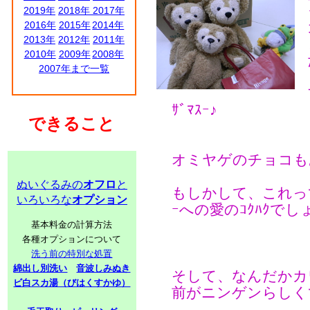
2019年
2018年
2017年
2016年
2015年
2014年
2013年
2012年
2011年
2010年
2009年
2008年
2007年まで一覧
ｻﾞﾏｽｰ♪
できること
オミヤゲのチョコも
ぬいぐるみの
オフロ
と
もしかして、これって
いろいろな
オプション
ｰへの愛のｺｸﾊｸでしょう
基本料金の計算方法
各種オプションについて
洗う前の特別な処置
綿出し別洗い
音波しみぬき
そして、なんだかカ
ビ白スカ湯（びはくすかゆ）
前がニンゲンらしく