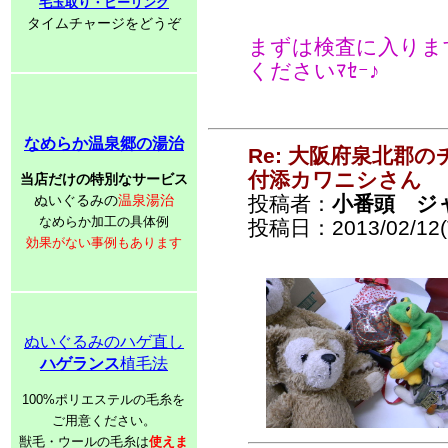
毛玉取り・ピーリング
タイムチャージをどうぞ
まずは検査に入りま
くださいﾏｾｰ♪
なめらか温泉郷の湯治
Re: 大阪府泉北郡
付添カワニシさん
当店だけの特別なサービス
ぬいぐるみの
温泉湯治
投稿者：
小番頭 ジ
なめらか加工の具体例
投稿日：2013/02/12(T
効果がない事例もあります
ぬいぐるみのハゲ直し
ハゲランス
植毛法
100%ポリエステルの毛糸を
ご用意ください。
獣毛・ウールの毛糸は
使えま