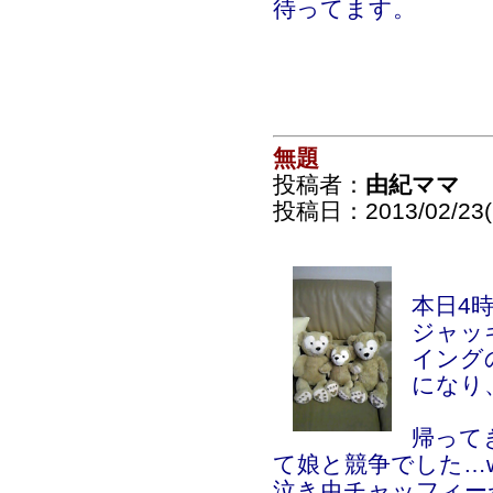
待ってます。
無題
投稿者：
由紀ママ
投稿日：2013/02/23(S
本日4
ジャッ
イング
になり
帰って
て娘と競争でした…w
泣き虫チャッフィー