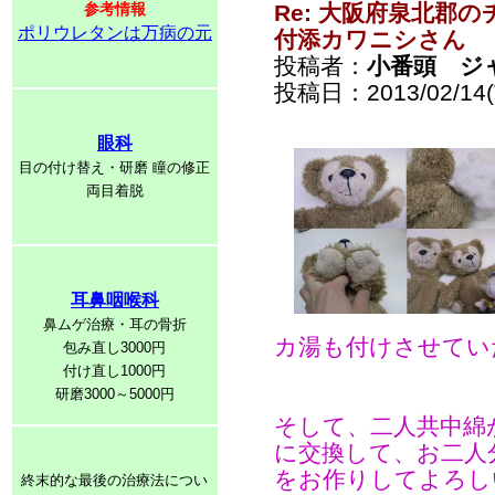
参考情報
Re: 大阪府泉北郡
ポリウレタンは万病の元
付添カワニシさん
投稿者：
小番頭 ジ
投稿日：2013/02/14(T
眼科
目の付け替え・研磨 瞳の修正
両目着脱
耳鼻咽喉科
鼻ムゲ治療・耳の骨折
カ湯も付けさせてい
包み直し3000円
付け直し1000円
研磨3000～5000円
そして、二人共中綿
に交換して、お二人
をお作りしてよろし
終末的な最後の治療法につい