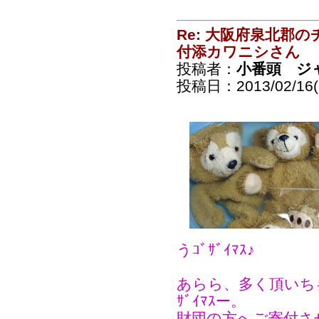
Re: 大阪府泉北郡
付添カワニシさん
投稿者：
小番頭 ジ
投稿日：2013/02/16(S
うｺﾞｻﾞｲﾏｽ♪
あらら、多く頂いちゃ
ｻﾞｲﾏｽー。
財団の方へご寄付さ