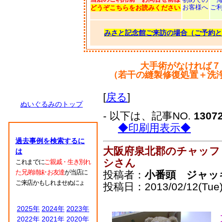
お客様へ
ご
どうぞこちらをお読みください
みさと記念館ご来訪の場合（ご予約と
大手術がなければ７
（若干の縫製修復処置＋洗
[
戻る
]
ぬいぐるみのトップ
- 以下は、記事NO.
1307
◆印刷用表示◆
過去事例を検索するに
大阪府泉北郡のチャッフ
は
シさん
これまでに
ご親戚・生き別れ
た兄弟姉妹･お友達
が当店に
投稿者：
小番頭 ジャッ
ご来店かもしれませぬにょ
投稿日：2013/02/12(Tue)
2025年
2024年
2023年
2022年
2021年
2020年