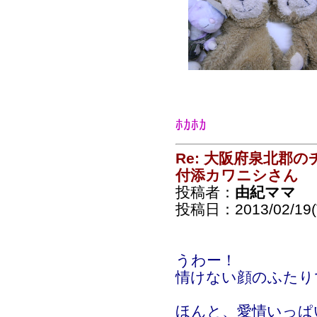
ﾎｶﾎｶ
Re: 大阪府泉北郡
付添カワニシさん
投稿者：
由紀ママ
投稿日：2013/02/19(T
うわー！
情けない顔のふたり
ほんと、愛情いっぱ