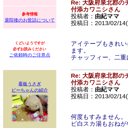
Re: 大阪府泉北郡
付添カワニシさん
参考情報
投稿者：
由紀ママ
退院後のお世話について
投稿日：2013/02/14(T
アイテープもきれい
くどいようですが
必ずお読みください
ます。
ご依頼時のご注意点
チャッフィー、二重
Re: 大阪府泉北郡
付添カワニシさん
看板うさぎ
投稿者：
由紀ママ
ビーちゃんの紹介
投稿日：2013/02/14(T
何度もすみません。
ビ白スカ湯もおねが