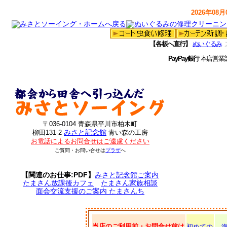
2026年08月0
【各板へ直行】
ぬいぐるみ
PayPay銀行
本店営業
〒036-0104 青森県平川市柏木町
みさと記念館
柳田131-2
青い森の工房
お電話によるお問合せはご遠慮ください
ご質問・お問い合せは
プラザ
へ
【関連のお仕事:PDF】
みさと記念館ご案内
たまさん放課後カフェ
たまさん家族相談
面会交流支援のご案内 たまさんち
当店のご利用前・お問合せ前は
初めての