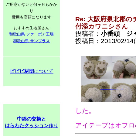
ご用意がないと何ヶ月もかか
り
費用も高額になります
Re: 大阪府泉北郡
付添カワニシさん
おすすめ生地屋さん
投稿者：
小番頭 ジ
和歌山県 ファーボア工場
投稿日：2013/02/14(T
和歌山県 サンプラス
ビビビ材団
について
した。
中綿の交換と
アイテープはオフロ
はらわたクッション
作り