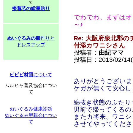
て
接着芯の総裏貼り
でわでわ、まずはオフ
～♪
Re: 大阪府泉北郡
ぬいぐるみの服
作りと
付添カワニシさん
ドレスアップ
投稿者：
由紀ママ
投稿日：2013/02/14(T
ビビビ材団
について
ありがとうございま
ムルヒャ普及協会につい
ケガが無くて安心し
て
綿抜き状態のふたり
男前で帰ってくるの
ぬいぐるみ健康診断
ぬいぐるみ懇親会につい
またカ将来、ワニシ
て
させてやってくださ