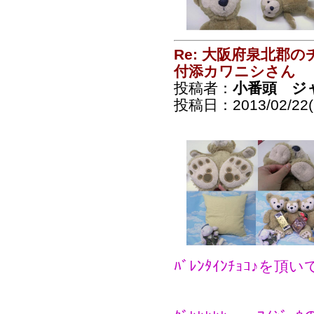
Re: 大阪府泉北郡
付添カワニシさん
投稿者：
小番頭 ジ
投稿日：2013/02/22(F
ﾊﾞﾚﾝﾀｲﾝﾁｮｺ♪を