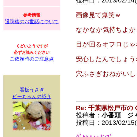
投稿日：2013/02/14(T
画像見て爆笑ｗ
参考情報
退院後のお世話について
なかなか気持ちよかっ
目が回るオフロじゃ
くどいようですが
必ずお読みください
安心したんでしょう
ご依頼時のご注意点
穴ふさぎおねがいし
看板うさぎ
ビーちゃんの紹介
Re: 千葉県松戸市
投稿者：
小番頭 ジ
投稿日：2013/02/15(F