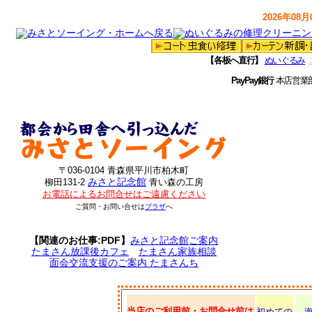
2026年08月0
【各板へ直行】
ぬいぐるみ
PayPay銀行
本店営業
〒036-0104 青森県平川市柏木町
みさと記念館
柳田131-2
青い森の工房
お電話によるお問合せはご遠慮ください
ご質問・お問い合せは
プラザ
へ
【関連のお仕事:PDF】
みさと記念館ご案内
たまさん放課後カフェ
たまさん家族相談
面会交流支援のご案内 たまさんち
当店のご利用前・お問合せ前は
初めての