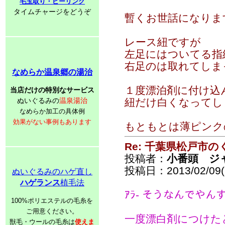
毛玉取り・ピーリング
タイムチャージをどうぞ
暫くお世話になります。(
レース紐ですが
左足にはついてる指
右足のは取れてしま
なめらか温泉郷の湯治
１度漂泊剤に付け込
当店だけの特別なサービス
ぬいぐるみの
温泉湯治
紐だけ白くなってしま
なめらか加工の具体例
効果がない事例もあります
もともとは薄ピンク
Re: 千葉県松戸市
投稿者：
小番頭 ジ
投稿日：2013/02/09(S
ぬいぐるみのハゲ直し
ハゲランス
植毛法
ｱﾗ- そうなんでやん
100%ポリエステルの毛糸を
ご用意ください。
一度漂白剤につけた
獣毛・ウールの毛糸は
使えま