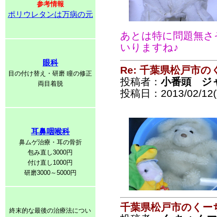
参考情報
ポリウレタンは万病の元
あとは特に問題無さ
いりますね♪
眼科
Re: 千葉県松戸市
目の付け替え・研磨 瞳の修正
投稿者：
小番頭 ジ
両目着脱
投稿日：2013/02/12(T
耳鼻咽喉科
鼻ムゲ治療・耳の骨折
包み直し3000円
付け直し1000円
研磨3000～5000円
千葉県松戸市のくー
終末的な最後の治療法につい