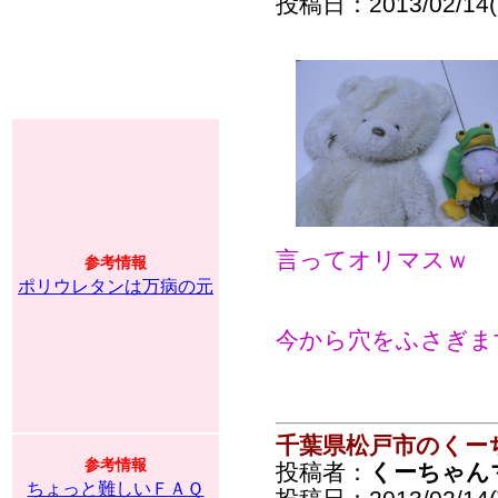
投稿日：2013/02/14(T
言ってオリマスｗ
参考情報
ポリウレタンは万病の元
今から穴をふさぎま
千葉県松戸市のくー
参考情報
投稿者：
くーちゃん
ちょっと難しいＦＡＱ