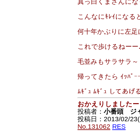
真っ白くまさんにな
こんなにｷﾚｲになると
何十年かぶりに左足
これで歩けるねーー♪
毛並みもサラサラ～
帰ってきたら ｲｯﾊﾟｰｰｰ
ﾑｷﾞｭ ﾑｷﾞｭ してあ
おかえりしましたー
投稿者：
小番頭 ジ
投稿日：2013/02/23(S
No.131062
RES