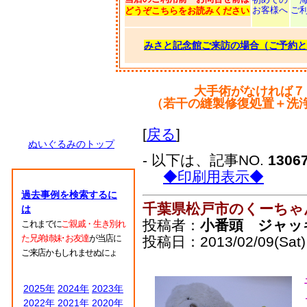
お客様へ
ご
どうぞこちらをお読みください
みさと記念館ご来訪の場合（ご予約と
大手術がなければ７
（若干の縫製修復処置＋洗
[
戻る
]
ぬいぐるみのトップ
- 以下は、記事NO.
1306
◆印刷用表示◆
過去事例を検索するに
千葉県松戸市のくーちゃ
は
投稿者：
小番頭 ジャッ
これまでに
ご親戚・生き別れ
た兄弟姉妹･お友達
が当店に
投稿日：2013/02/09(Sat)
ご来店かもしれませぬにょ
2025年
2024年
2023年
2022年
2021年
2020年