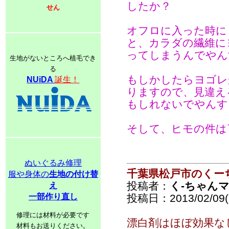
したか？
せん
オフロに入った時に
と、カラダの繊維に
ってしまうんでやん
生地がないところへ植毛でき
る
もしかしたらヨゴレ
NUiDA
誕生！
りますので、見違え
もしれないでやんす
そして、ヒモの件は
ぬいぐるみ修理
千葉県松戸市のくー
服や身体の
生地の付け替
投稿者：
く-ちゃん
え
一部作り直し
投稿日：2013/02/09(S
修理には材料が必要です
漂白剤はほぼ効果な
材料もお送りください。