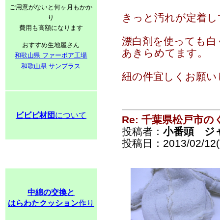
ご用意がないと何ヶ月もかか
きっと汚れが定着し
り
費用も高額になります
漂白剤を使っても白
おすすめ生地屋さん
あきらめてます。
和歌山県 ファーボア工場
和歌山県 サンプラス
紐の件宜しくお願いし
ビビビ材団
について
Re: 千葉県松戸市
投稿者：
小番頭 ジ
投稿日：2013/02/12(T
中綿の交換と
はらわたクッション
作り