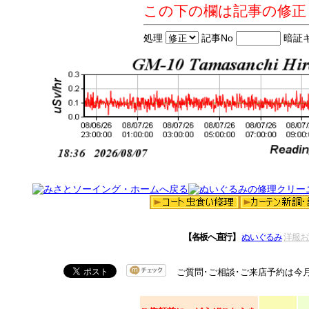
この下の欄は記事の修正
処理
記事No
暗証
【各板へ直行】
ぬいぐるみ
洋服お
ご質問･ご相談･ご来店予約は今