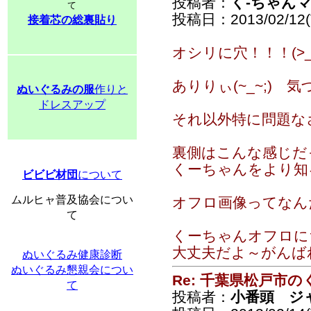
投稿者：
く-ちゃん
て
投稿日：2013/02/12(T
接着芯の総裏貼り
オシリに穴！！！(>_
ありりぃ(~_~;) 気
ぬいぐるみの服
作りと
ドレスアップ
それ以外特に問題な
裏側はこんな感じだ
くーちゃんをより知
ビビビ材団
について
ムルヒャ普及協会につい
オフロ画像ってなん
て
くーちゃんオフロに
大丈夫だよ～がんば
ぬいぐるみ健康診断
ぬいぐるみ懇親会につい
Re: 千葉県松戸市
て
投稿者：
小番頭 ジ