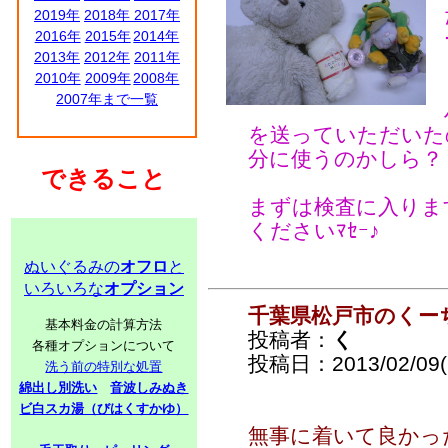
2019年
2018年
2017年
2016年
2015年
2014年
2013年
2012年
2011年
2010年
2009年
2008年
2007年まで一覧
を送っていただいた
分に使うのかしら？
できること
まずは検査に入りま
くださいﾏｾｰ♪
ぬいぐるみの
オフロ
と
いろいろな
オプション
千葉県松戸市のくー
基本料金の計算方法
投稿者：
く
各種オプションについて
投稿日：2013/02/09(S
洗う前の特別な処置
綿出し別洗い
音波しみぬき
ビ白スカ湯（びはくすかゆ）
無事に着いて良かっ