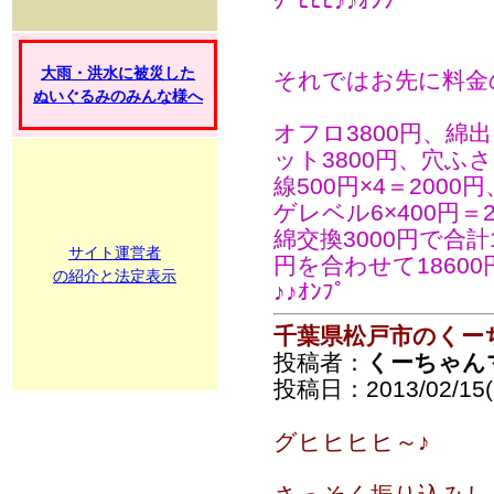
ｸﾞﾋﾋﾋ♪♪ｵﾝﾌﾟ
大雨・洪水に被災した
それではお先に料金
ぬいぐるみのみんな様へ
オフロ3800円、綿
ット3800円、穴ふさ
線500円×4＝200
ゲレベル6×400円＝
綿交換3000円で合計1
サイト運営者
円を合わせて1860
の紹介と法定表示
♪♪ｵﾝﾌﾟ
千葉県松戸市のくー
投稿者：
くーちゃん
投稿日：2013/02/15(F
グヒヒヒヒ～♪