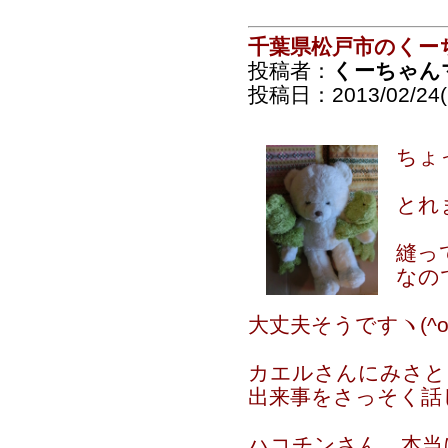
千葉県松戸市のくー
投稿者：
くーちゃん
投稿日：2013/02/24(S
ちょ
とれ
縫っ
なの
大丈夫そうですヽ(^o^
カエルさんにみさと
出来事をさっそく話し
ハコチンさん 本当