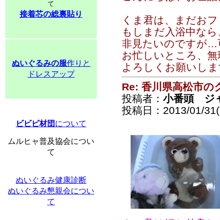
て
接着芯の総裏貼り
くま君は、まだおフ
もしまだ入浴中なら
非見たいのですが…
お忙しいところ、無
ぬいぐるみの服
作りと
よろしくお願いします。
ドレスアップ
Re: 香川県高松市の
投稿者：
小番頭 ジ
投稿日：2013/01/31(T
ビビビ材団
について
ムルヒャ普及協会につい
て
ぬいぐるみ健康診断
ぬいぐるみ懇親会につい
て