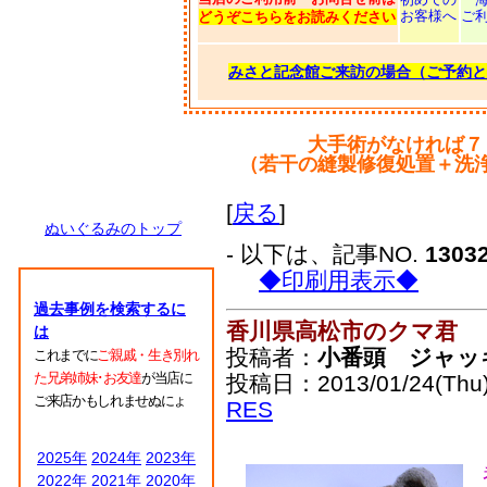
お客様へ
ご
どうぞこちらをお読みください
みさと記念館ご来訪の場合（ご予約と
大手術がなければ７
（若干の縫製修復処置＋洗
[
戻る
]
ぬいぐるみのトップ
- 以下は、記事NO.
1303
◆印刷用表示◆
過去事例を検索するに
香川県高松市のクマ君
は
投稿者：
小番頭 ジャッ
これまでに
ご親戚・生き別れ
た兄弟姉妹･お友達
が当店に
投稿日：2013/01/24(Thu)
ご来店かもしれませぬにょ
RES
2025年
2024年
2023年
2022年
2021年
2020年