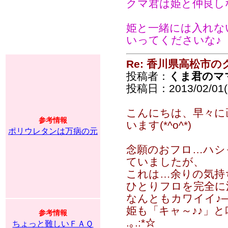
クマ君は姫と仲良し
姫と一緒には入れな
いってくださいな♪
Re: 香川県高松市の
投稿者：
くま君のマ
投稿日：2013/02/01(F
こんにちは、早々に
参考情報
います(*^o^*)
ポリウレタンは万病の元
念願のおフロ…ハシ
ていましたが、
これは…余りの気持ち
ひとりフロを完全に
なんともカワイイ♪──
姫も「キャ～♪♪」と叫ん
参考情報
.｡.:*☆
ちょっと難しいＦＡＱ