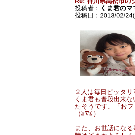
Re: 香川県高松市の
投稿者：
くま君のマ
投稿日：2013/02/24(S
２人は毎日ピッタリ引
くま君も普段出来な
たそうです。「おフ
（≧∇≦）
また、お世話になる