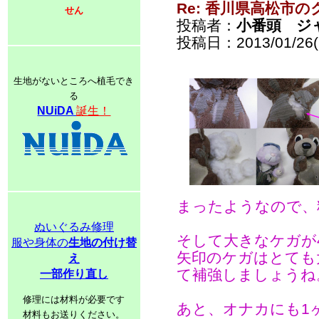
Re: 香川県高松市の
せん
投稿者：
小番頭 ジ
投稿日：2013/01/26(S
生地がないところへ植毛でき
る
NUiDA
誕生！
まったようなので、
ぬいぐるみ修理
そして大きなケガが
服や身体の
生地の付け替
矢印のケガはとても
え
て補強しましょうね
一部作り直し
修理には材料が必要です
あと、オナカにも1
材料もお送りください。