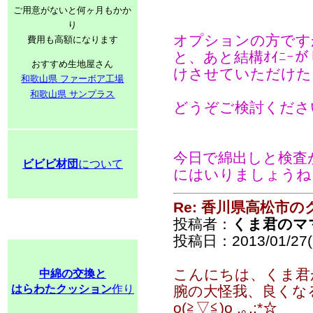
ご用意がないと何ヶ月もかか
り
オプションの方です
費用も高額になります
と、あと結構ｵｲﾆｰ
おすすめ生地屋さん
けさせていただけた
和歌山県 ファーボア工場
和歌山県 サンプラス
どうぞご検討ください
今日で綿出しと検査
ビビビ材団
について
にはいりましょうね
Re: 香川県高松市の
投稿者：
くま君のマ
投稿日：2013/01/27(S
こんにちは、くま君が
中綿の交換と
はらわたクッション
作り
腕の大怪我、良くなる
o(≧▽≦)o .｡.:*☆