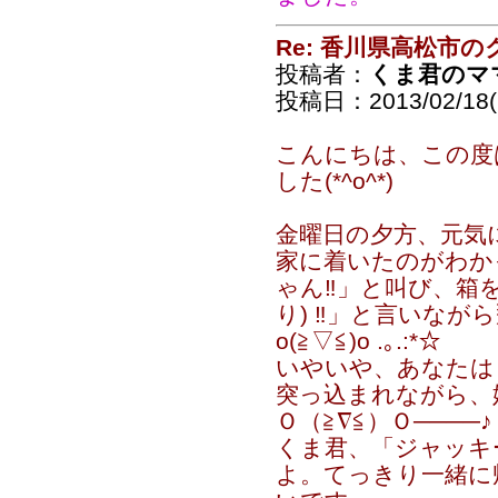
Re: 香川県高松市の
投稿者：
くま君のマ
投稿日：2013/02/18(
こんにちは、この度
した(*^o^*)
金曜日の夕方、元気
家に着いたのがわか
ゃん‼」と叫び、箱を
り) ‼」と言いながら
o(≧▽≦)o .｡.:*☆
いやいや、あなたは「
突っ込まれながら、
Ｏ（≧∇≦）Ｏ────♪
くま君、「ジャッキ
よ。てっきり一緒に