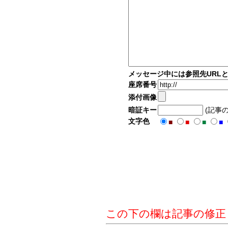
メッセージ中には参照先URL
座席番号
添付画像
暗証キー
(記事
文字色
■
■
■
■
この下の欄は記事の修正