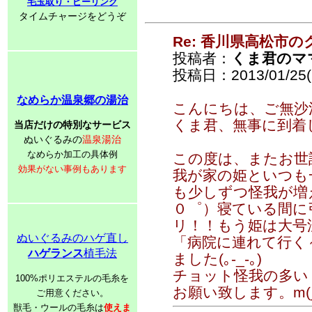
毛玉取り・ピーリング
タイムチャージをどうぞ
Re: 香川県高松市の
投稿者：
くま君のマ
投稿日：2013/01/25(F
なめらか温泉郷の湯治
こんにちは、ご無沙汰し
くま君、無事に到着し
当店だけの特別なサービス
ぬいぐるみの
温泉湯治
なめらか加工の具体例
この度は、またお世話
効果がない事例もあります
我が家の姫といつも
も少しずつ怪我が増
０゜）寝ている間に
リ！！もう姫は大号泣で
ぬいぐるみのハゲ直し
「病院に連れて行く
ハゲランス
植毛法
ました(｡-_-｡)
チョット怪我の多い
100%ポリエステルの毛糸を
お願い致します。m(_
ご用意ください。
獣毛・ウールの毛糸は
使えま