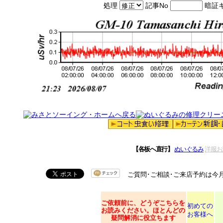
処理
記事No
暗証
【各板へ直行】
ぬいぐるみ
洋服お
ご質問･ご相談･ご来店予約は今
ご依頼
前に、どうぞこちらを
初めての
お読みください。ほとんどの
お客様へ
疑問解消に役立ちます