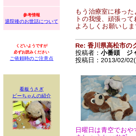
もう治療室に移った
参考情報
トの我慢、頑張って
退院後のお世話について
よろしくお願いします。
Re: 香川県高松市の
くどいようですが
投稿者：
小番頭 ジ
必ずお読みください
ご依頼時のご注意点
投稿日：2013/02/02(S
看板うさぎ
ビーちゃんの紹介
日曜日は青空でおや