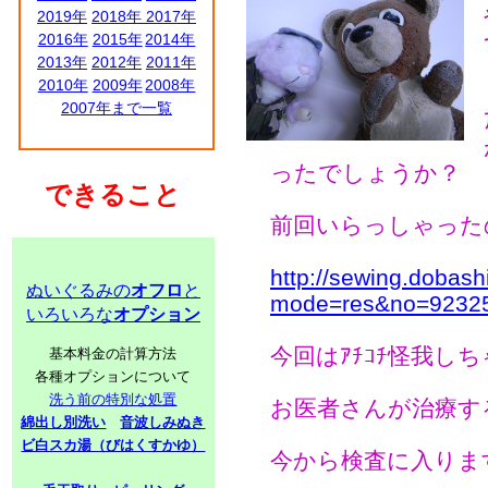
2019年
2018年
2017年
2016年
2015年
2014年
2013年
2012年
2011年
2010年
2009年
2008年
2007年まで一覧
ったでしょうか？
できること
前回いらっしゃったの
http://sewing.dobash
ぬいぐるみの
オフロ
と
mode=res&no=9232
いろいろな
オプション
今回はｱﾁｺﾁ怪我し
基本料金の計算方法
各種オプションについて
洗う前の特別な処置
お医者さんが治療する
綿出し別洗い
音波しみぬき
ビ白スカ湯（びはくすかゆ）
今から検査に入ります