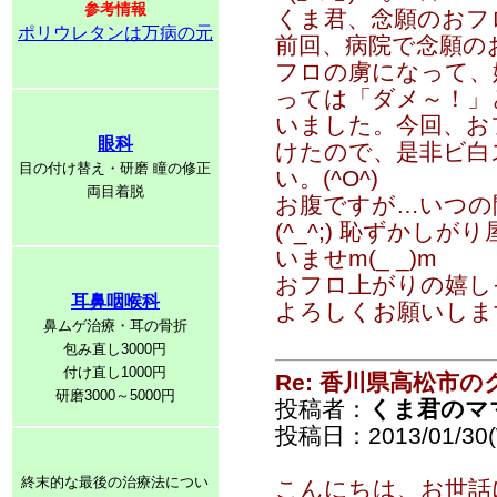
参考情報
くま君、念願のおフロで
ポリウレタンは万病の元
前回、病院で念願の
フロの虜になって、
っては「ダメ～！」
いました。今回、お
眼科
けたので、是非ビ白
目の付け替え・研磨 瞳の修正
い。(^O^)
両目着脱
お腹ですが…いつの
(^_^;) 恥ずか
いませm(_ _)m
おフロ上がりの嬉し
耳鼻咽喉科
よろしくお願いします。
鼻ムゲ治療・耳の骨折
包み直し3000円
付け直し1000円
Re: 香川県高松市の
研磨3000～5000円
投稿者：
くま君のマ
投稿日：2013/01/30(
終末的な最後の治療法につい
こんにちは、お世話にな