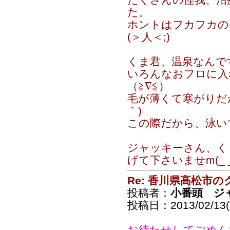
た。
ホントはフカフカの
(＞人＜;)
くま君、温泉なんで
いろんなおフロに入
（≧∇≦）
毛が薄くて寒がりだか
｀)
この際だから、泳いでおいで
ジャッキーさん、く
げて下さいませm(_ _
Re: 香川県高松市の
投稿者：
小番頭 ジ
投稿日：2013/02/13(
お待たせしてごめん