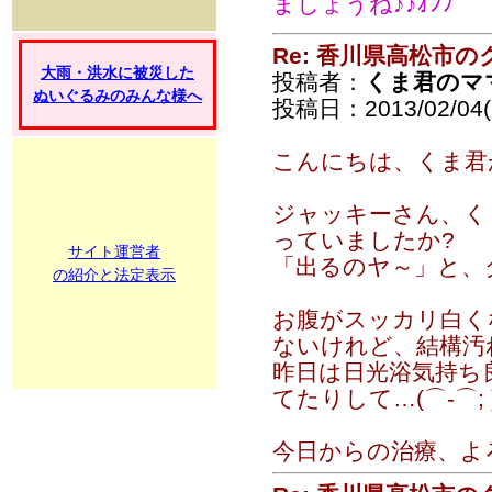
ましょうね♪♪ｵﾝﾌﾟ
Re: 香川県高松市の
大雨・洪水に被災した
投稿者：
くま君のマ
ぬいぐるみのみんな様へ
投稿日：2013/02/04(
こんにちは、くま君が
ジャッキーさん、く
っていましたか?
サイト運営者
「出るのヤ～」と、
の紹介と法定表示
お腹がスッカリ白く
ないけれど、結構汚
昨日は日光浴気持ち
てたりして…(⌒-⌒; 
今日からの治療、よろ