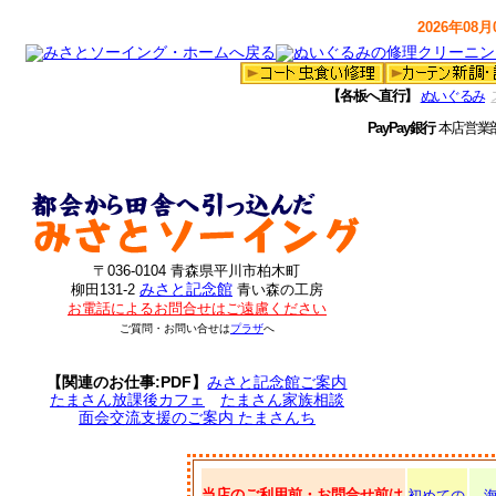
2026年08月0
【各板へ直行】
ぬいぐるみ
PayPay銀行
本店営業
〒036-0104 青森県平川市柏木町
みさと記念館
柳田131-2
青い森の工房
お電話によるお問合せはご遠慮ください
ご質問・お問い合せは
プラザ
へ
【関連のお仕事:PDF】
みさと記念館ご案内
たまさん放課後カフェ
たまさん家族相談
面会交流支援のご案内 たまさんち
当店のご利用前・お問合せ前は
初めての