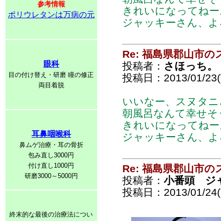
参考情報
きれいになってねー
ポリウレタンは万病の元
ジャッキーさん、よ
Re: 福島県郡山市
眼科
投稿者：
さほっち。
目の付け替え・研磨 瞳の修正
投稿日：2013/01/23(
両目着脱
いいなー、スヌタニ
朝風呂なんて幸せそ
きれいになってねー
耳鼻咽喉科
ジャッキーさん、よ
鼻ムゲ治療・耳の骨折
包み直し3000円
付け直し1000円
Re: 福島県郡山市
研磨3000～5000円
投稿者：
小番頭 ジ
投稿日：2013/01/24(T
終末的な最後の治療法につい