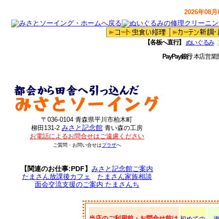
2026年08月0
【各板へ直行】
ぬいぐるみ
PayPay銀行
本店営業
〒036-0104 青森県平川市柏木町
みさと記念館
柳田131-2
青い森の工房
お電話によるお問合せはご遠慮ください
ご質問・お問い合せは
プラザ
へ
【関連のお仕事:PDF】
みさと記念館ご案内
たまさん放課後カフェ
たまさん家族相談
面会交流支援のご案内 たまさんち
当店のご利用前・お問合せ前は
初めての