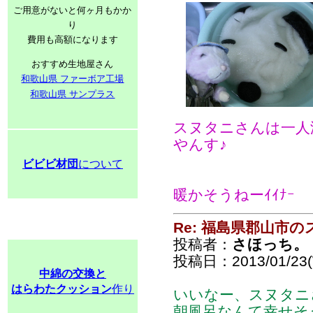
ご用意がないと何ヶ月もかか
り
費用も高額になります
おすすめ生地屋さん
和歌山県 ファーボア工場
和歌山県 サンプラス
スヌタニさんは一人
やんす♪
ビビビ材団
について
暖かそうねーｲｲﾅｰ
Re: 福島県郡山市
投稿者：
さほっち。
投稿日：2013/01/23(
中綿の交換と
はらわたクッション
作り
いいなー、スヌタニ
朝風呂なんて幸せそ