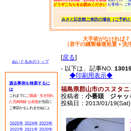
お客様へ
ご
どうぞこちらをお読みください
みさと記念館ご来訪の場合（ご予約と
大手術がなければ７
（若干の縫製修復処置＋洗
[
戻る
]
ぬいぐるみのトップ
- 以下は、記事NO.
1301
◆印刷用表示◆
過去事例を検索するに
福島県郡山市のスヌタニ
は
投稿者：
小番頭 ジャッ
これまでに
ご親戚・生き別れ
た兄弟姉妹･お友達
が当店に
投稿日：2013/01/19(Sat)
ご来店かもしれませぬにょ
2025年
2024年
2023年
2022年
2021年
2020年