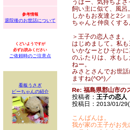
うはー、気持ちよさ
飼い主に似て、風呂
参考情報
しかもお友達と2ショッ
退院後のお世話について
ちゃんと仲良くする
＞王子の恋人さま。
はじめまして。私も
くどいようですが
いかなーとひそかに
必ずお読みください
ご依頼時のご注意点
のふたりは、水もし
ねー。
みさとさんでお世話
ますね(^O^)／
看板うさぎ
Re: 福島県郡山市
ビーちゃんの紹介
投稿者：
王子の恋人
投稿日：2013/01/29(T
こんばんは。
我が家の王子がお先