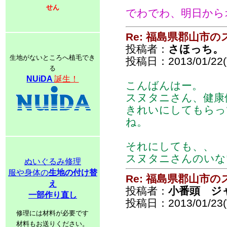
せん
でわでわ、明日から
Re: 福島県郡山市
投稿者：
さほっち。
生地がないところへ植毛でき
投稿日：2013/01/22(T
る
NUiDA
誕生！
こんばんはー。
スヌタニさん、健康
きれいにしてもらっ
ね。
それにしても、、
スヌタニさんのいな
ぬいぐるみ修理
服や身体の
生地の付け替
Re: 福島県郡山市
え
投稿者：
小番頭 ジ
一部作り直し
投稿日：2013/01/23(
修理には材料が必要です
材料もお送りください。