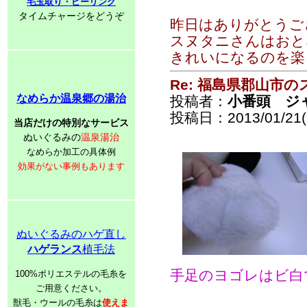
毛玉取り・ピーリング
タイムチャージをどうぞ
昨日はありがとうご
スヌタニさんはおと
きれいになるのを楽
Re: 福島県郡山市
なめらか温泉郷の湯治
投稿者：
小番頭 ジ
投稿日：2013/01/21(
当店だけの特別なサービス
ぬいぐるみの
温泉湯治
なめらか加工の具体例
効果がない事例もあります
ぬいぐるみのハゲ直し
ハゲランス
植毛法
手足のヨゴレはビ白
100%ポリエステルの毛糸を
ご用意ください。
獣毛・ウールの毛糸は
使えま