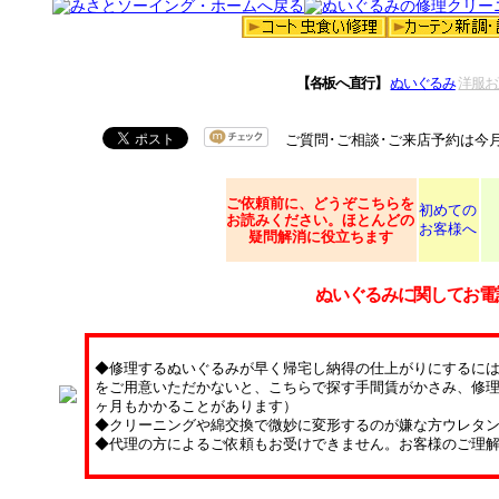
【各板へ直行】
ぬいぐるみ
洋服お
ご質問･ご相談･ご来店予約は今
ご依頼
前に、どうぞこちらを
初めての
お読みください。ほとんどの
お客様へ
疑問解消に役立ちます
ぬいぐるみに関してお電
◆修理するぬいぐるみが早く帰宅し納得の仕上がりにするに
をご用意いただかないと、こちらで探す手間賃がかさみ、修理
ヶ月もかかることがあります）
◆クリーニングや綿交換で微妙に変形するのが嫌な方ウレタ
◆代理の方によるご依頼もお受けできません。お客様のご理