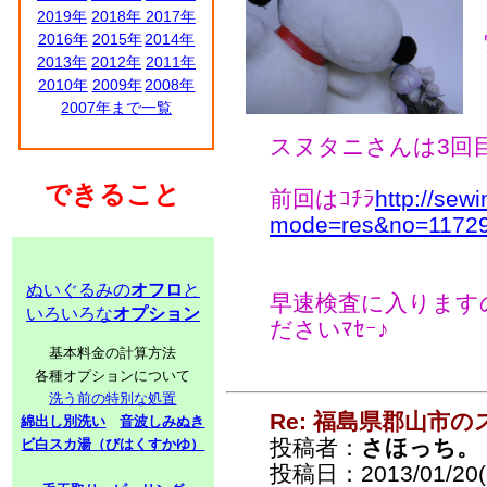
2019年
2018年
2017年
2016年
2015年
2014年
2013年
2012年
2011年
2010年
2009年
2008年
2007年まで一覧
スヌタニさんは3回
できること
前回はｺﾁﾗ
http://sew
mode=res&no=1172
ぬいぐるみの
オフロ
と
早速検査に入ります
いろいろな
オプション
ださいﾏｾｰ♪
基本料金の計算方法
各種オプションについて
洗う前の特別な処置
Re: 福島県郡山市
綿出し別洗い
音波しみぬき
投稿者：
さほっち。
ビ白スカ湯（びはくすかゆ）
投稿日：2013/01/20(S