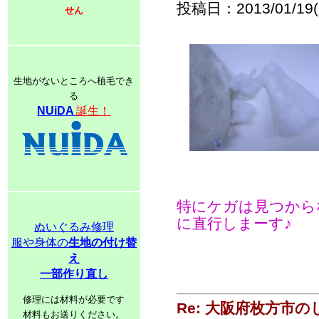
投稿日：2013/01/19(S
せん
生地がないところへ植毛でき
る
NUiDA
誕生！
特にケガは見つから
に直行しまーす♪
ぬいぐるみ修理
服や身体の
生地の付け替
え
一部作り直し
修理には材料が必要です
Re: 大阪府枚方市
材料もお送りください。