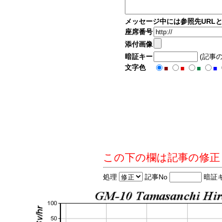
メッセージ中には参照先URL
座席番号
添付画像
暗証キー
(記事
文字色
■
■
■
■
この下の欄は記事の修正
処理
記事No
暗証