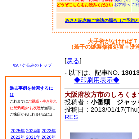
お客様へ
ご
どうぞこちらをお読みください
みさと記念館ご来訪の場合（ご予約と
大手術がなければ７
（若干の縫製修復処置＋洗
[
戻る
]
ぬいぐるみのトップ
- 以下は、記事NO.
1301
◆印刷用表示◆
過去事例を検索するに
大阪府枚方市のしろくま
は
投稿者：
小番頭 ジャッ
これまでに
ご親戚・生き別れ
た兄弟姉妹･お友達
が当店に
投稿日：2013/01/17(Thu)
ご来店かもしれませぬにょ
RES
2025年
2024年
2023年
2022年
2021年
2020年