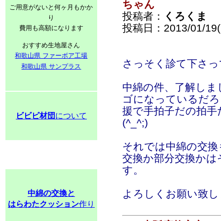
ちゃん
ご用意がないと何ヶ月もかか
投稿者：
くろくま
り
投稿日：2013/01/19(S
費用も高額になります
おすすめ生地屋さん
和歌山県 ファーボア工場
さっそく診て下さって
和歌山県 サンプラス
中綿の件、了解しま
ゴになっているだろ
援で手拍子だの拍手
ビビビ材団
について
(^_^;)
それでは中綿の交換
交換か部分交換かは
す。
よろしくお願い致します
中綿の交換と
はらわたクッション
作り