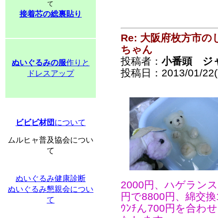
て
接着芯の総裏貼り
Re: 大阪府枚方市
ちゃん
投稿者：
小番頭 ジ
ぬいぐるみの服
作りと
投稿日：2013/01/22(T
ドレスアップ
ビビビ材団
について
ムルヒャ普及協会につい
て
ぬいぐるみ健康診断
2000円、ハゲランス
ぬいぐるみ懇親会につい
円で8800円、綿交換
て
ｳﾝﾁん700円を合わ