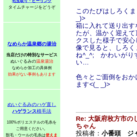
毛玉取り・ピーリング
タイムチャージをどうぞ
このたびはしろくま
_)>
箱に入れて送り出す
たが、温かく迎えて
クスした様子で安心
なめらか温泉郷の湯治
像で見ると、しろく
ね^_^; かわいが
当店だけの特別なサービス
ぬいぐるみの
温泉湯治
い…
なめらか加工の具体例
効果がない事例もあります
色々とご面倒をおか
ます<(_ _)>
ぬいぐるみのハゲ直し
ハゲランス
植毛法
Re: 大阪府枚方市
100%ポリエステルの毛糸を
ちゃん
ご用意ください。
投稿者：
小番頭 ジ
獣毛・ウールの毛糸は
使えま