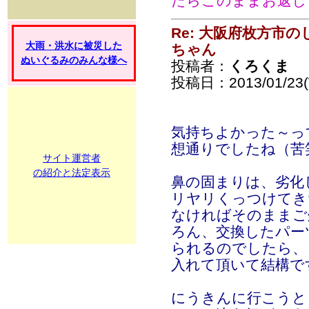
たらこのままお返し
Re: 大阪府枚方市
大雨・洪水に被災した
ちゃん
ぬいぐるみのみんな様へ
投稿者：
くろくま
投稿日：2013/01/23(
気持ちよかった～って
想通りでしたね（苦
サイト運営者
の紹介と法定表示
鼻の固まりは、劣化
リヤリくっつけてき
なければそのままご
ろん、交換したパー
られるのでしたら、
入れて頂いて結構です(
にうきんに行こうと