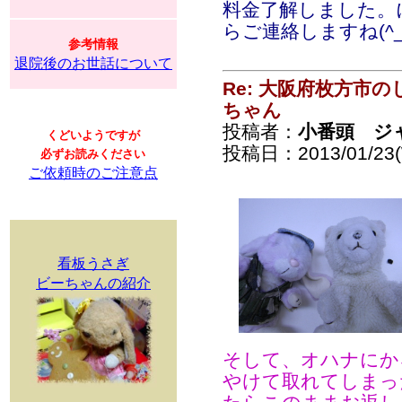
料金了解しました。
らご連絡しますね(^_
参考情報
退院後のお世話について
Re: 大阪府枚方市
ちゃん
投稿者：
小番頭 ジ
くどいようですが
投稿日：2013/01/23(
必ずお読みください
ご依頼時のご注意点
看板うさぎ
ビーちゃんの紹介
そして、オハナにか
やけて取れてしまっ