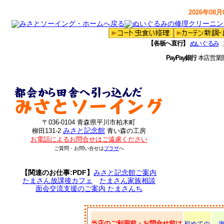
2026年08月0
【各板へ直行】
ぬいぐるみ
PayPay銀行
本店営業
〒036-0104 青森県平川市柏木町
みさと記念館
柳田131-2
青い森の工房
お電話によるお問合せはご遠慮ください
ご質問・お問い合せは
プラザ
へ
【関連のお仕事:PDF】
みさと記念館ご案内
たまさん放課後カフェ
たまさん家族相談
面会交流支援のご案内 たまさんち
当店のご利用前・お問合せ前は
初めての