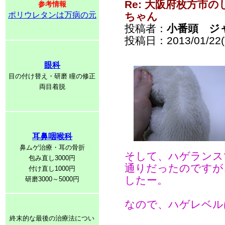
Re: 大阪府枚方市
参考情報
ポリウレタンは万病の元
ちゃん
投稿者：
小番頭 ジ
投稿日：2013/01/22(T
眼科
目の付け替え・研磨 瞳の修正
両目着脱
耳鼻咽喉科
鼻ムゲ治療・耳の骨折
そして、ハゲランス
包み直し3000円
通りだったのですが
付け直し1000円
したー。
研磨3000～5000円
なので、ハゲレベル
終末的な最後の治療法につい