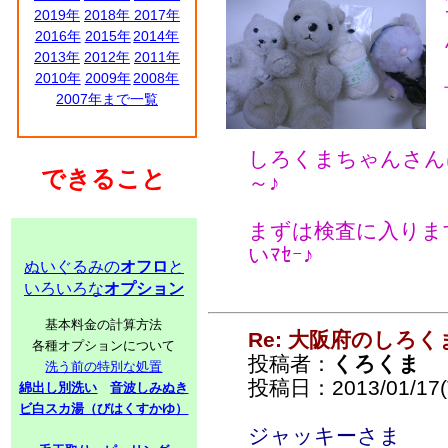
2019年
2018年
2017年
2016年
2015年
2014年
2013年
2012年
2011年
2010年
2009年
2008年
2007年まで一覧
しろくまちゃんさん
できること
～♪
まずは検査に入りま
いﾏｾｰ♪
ぬいぐるみの
オフロ
と
いろいろな
オプション
基本料金の計算方法
Re: 大阪府のしろ
各種オプションについて
投稿者：
くろくま
洗う前の特別な処置
投稿日：2013/01/17(T
綿出し別洗い
音波しみぬき
ビ白スカ湯（びはくすかゆ）
ジャッキーさま