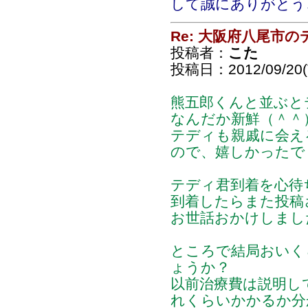
して誠にありがとう
Re: 大阪府八尾市
投稿者：
こた
投稿日：2012/09/20(T
熊五郎くんと並ぶと
なんだか新鮮（＾＾
テディも親戚に会え
ので、嬉しかったで
テディ君到着を心待
到着したらまた投稿
お世話おかけしまし
ところで結局おいく
ょうか？
以前治療費は説明し
れくらいかかるか分