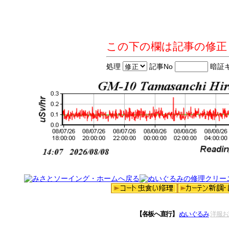
この下の欄は記事の修正
処理
記事No
暗証
【各板へ直行】
ぬいぐるみ
洋服お