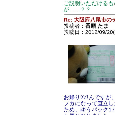
ご説明いただけるも
が……？？
Re: 大阪府八尾市
投稿者：
番頭 たま
投稿日：2012/09/20(T
お帰りｳﾝﾁんです
フカになって直立し
ため、ゆうパック1