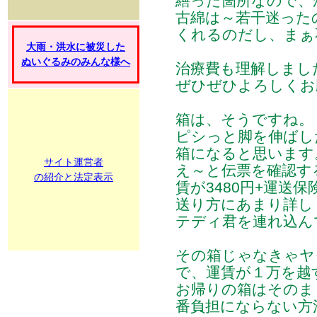
繕った箇所なので、か
古綿は～若干迷った
くれるのだし、まぁ
大雨・洪水に被災した
ぬいぐるみのみんな様へ
治療費も理解しまし
ぜひぜひよろしくお
箱は、そうですね。
ピシっと脚を伸ばし
箱になると思います
サイト運営者
え～と伝票を確認する
の紹介と法定表示
賃が3480円+運送保
送り方にあまり詳し
テディ君を連れ込ん
その箱じゃなきゃヤ
で、運賃が１万を越
お帰りの箱はそのま
番負担にならない方