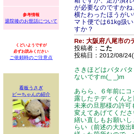
箱ですが、足が潰れ
が必要なのですかね
横たわったほうがい
参考情報
マト便では61kg扱
退院後のお世話について
すか？
Re: 大阪府八尾市
くどいようですが
投稿者：
こた
必ずお読みください
投稿日：2012/08/24(F
ご依頼時のご注意点
さきほどはバタバタ
ないですm(_ _)m
看板うさぎ
あらら、６年前にコ
ビーちゃんの紹介
露したテディくんと同じ
未来の旦那様の許可
変えてあげてくださ
繕い直しもお願いし
らい（前述の大放出