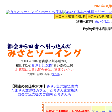
2026年08月0
【各板へ直行】
ぬいぐるみ
PayPay銀行
本店営業
〒036-0104 青森県平川市柏木町
みさと記念館
柳田131-2
青い森の工房
お電話によるお問合せはご遠慮ください
ご質問・お問い合せは
プラザ
へ
【関連のお仕事:PDF】
みさと記念館ご案内
たまさん放課後カフェ
たまさん家族相談
面会交流支援のご案内 たまさんち
当店のご利用前・お問合せ前は
初めての