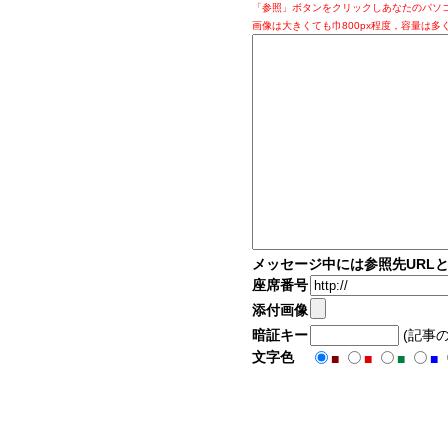
「参照」ボタンをクリックしあなたのパソ
画像は大きくても巾800px程度，容量は多
メッセージ中には参照先URL
座席番号
添付画像
暗証キー
(記事
文字色
■
■
■
■