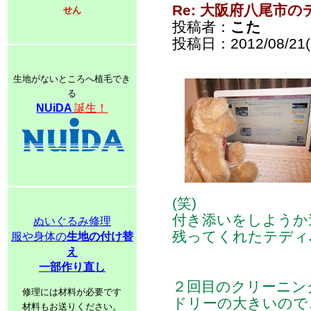
Re: 大阪府八尾市
せん
投稿者：
こた
投稿日：2012/08/21(T
生地がないところへ植毛でき
る
NUiDA
誕生！
(笑)
付き添いをしようか
ぬいぐるみ修理
残ってくれたテディJ
服や身体の
生地の付け替
え
一部作り直し
２回目のクリーニン
修理には材料が必要です
ドリーの大きいので
材料もお送りください。