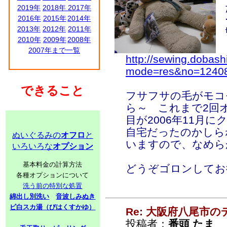
2019年
2018年
2017年
2016年
2015年
2014年
2013年
2012年
2011年
2010年
2009年
2008年
2007年まで一覧
http://sewing.dobash
mode=res&no=1240
できること
フサフサの毛がモコ
ら～ これまで2回
目が2006年11月
自宅だったのかしら
ぬいぐるみの
オフロ
と
いますので、なめら
いろいろな
オプション
基本料金の計算方法
どうぞゴロンしてお
各種オプションについて
洗う前の特別な処置
綿出し別洗い
音波しみぬき
ビ白スカ湯（びはくすかゆ）
Re: 大阪府八尾市
投稿者：
番頭 たま