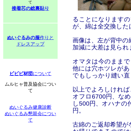
て
接着芯の総裏貼り
ることになりますの
が、綿は全交換した
ぬいぐるみの服
作りと
画像は、左が背中の
ドレスアップ
加減に大差は見られ
オマタは今のままで
他には穴ホツレがあ
ビビビ材団
について
でもしっかり縫い直
ムルヒャ普及協会につい
以上でよろしければ、テ
て
オフロ6700円、な
し500円、オハナの付
ぬいぐるみ健康診断
円。
ぬいぐるみ懇親会につい
て
古綿のご返却希望が