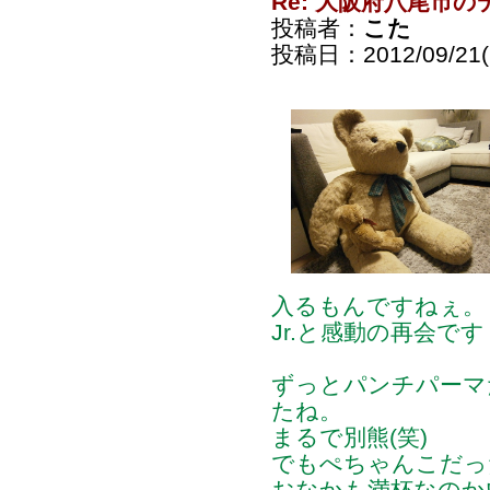
Re: 大阪府八尾市
投稿者：
こた
投稿日：2012/09/21(F
入るもんですねぇ。
Jr.と感動の再会ですヽ
ずっとパンチパーマ
たね。
まるで別熊(笑)
でもぺちゃんこだっ
おなかも満杯なのか