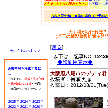
お客様へ
ご
どうぞこちらをお読みください
みさと記念館ご来訪の場合（ご予約と
大手術がなければ７
（若干の縫製修復処置＋洗
[
戻る
]
ぬいぐるみのトップ
- 以下は、記事NO.
1243
◆印刷用表示◆
過去事例を検索するに
大阪府八尾市のデディ君
は
投稿者：
番頭 たま
これまでに
ご親戚・生き別れ
た兄弟姉妹･お友達
が当店に
投稿日：2012/08/21(Tue)
ご来店かもしれませぬにょ
2025年
2024年
2023年
2022年
2021年
2020年