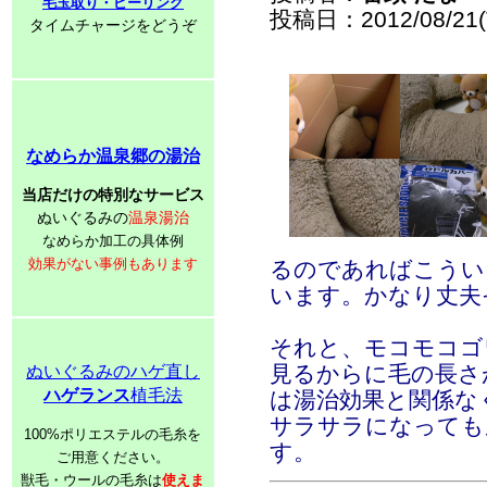
毛玉取り・ピーリング
投稿日：2012/08/21(T
タイムチャージをどうぞ
なめらか温泉郷の湯治
当店だけの特別なサービス
ぬいぐるみの
温泉湯治
なめらか加工の具体例
効果がない事例もあります
るのであればこうい
います。かなり丈夫
それと、モコモコゴ
見るからに毛の長さ
ぬいぐるみのハゲ直し
ハゲランス
植毛法
は湯治効果と関係な
サラサラになっても
100%ポリエステルの毛糸を
す。
ご用意ください。
獣毛・ウールの毛糸は
使えま