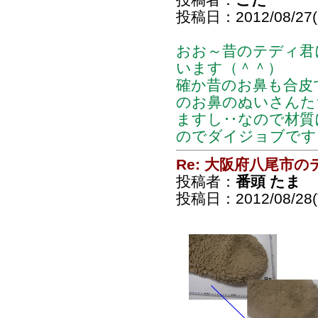
投稿日：2012/08/27(
おお～昔のテディ君
います（＾＾）
確か昔のお鼻も合皮
のお鼻のぬいさんた
ますし‥なので材質
のでダイジョブです
Re: 大阪府八尾市
投稿者：
番頭 たま
投稿日：2012/08/28(T