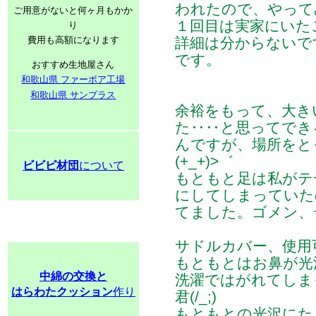
われたので、やって
ご用意がないと何ヶ月もかか
１回目は実家にいた
り
費用も高額になります
詳細は分からないで
です。
おすすめ生地屋さん
和歌山県 ファーボア工場
和歌山県 サンプラス
余裕をもって、大き
た‥‥と思ってでき
んですが、場所をと
(+_+)>゛
ビビビ材団
について
もともと足は私がテ
にしてしまっていた
てました。ゴメン、
サドルカバー、使用
もともとはお鼻が光
中綿の交換と
洗濯ではがれてしま
はらわたクッション
作り
君(/_;)
もともとの光沢にた