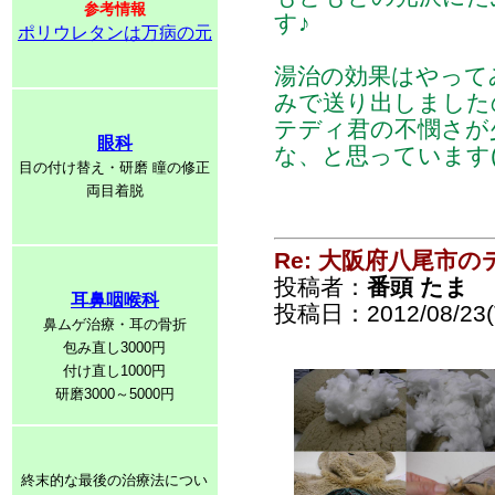
参考情報
す♪
ポリウレタンは万病の元
湯治の効果はやって
みで送り出しました
テディ君の不憫さが
眼科
な、と思っています(
目の付け替え・研磨 瞳の修正
両目着脱
Re: 大阪府八尾市
投稿者：
番頭 たま
耳鼻咽喉科
投稿日：2012/08/23(T
鼻ムゲ治療・耳の骨折
包み直し3000円
付け直し1000円
研磨3000～5000円
終末的な最後の治療法につい