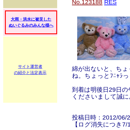
No.123188
RES
大雨・洪水に被災した
ぬいぐるみのみんな様へ
サイト運営者
綿が出ないと、ちょ
の紹介と法定表示
ね。ちょっとﾌﾆｬﾗ
到着は明後日29日
くださいまして誠に
投稿日時：2012/06/27
【ログ消失につき7/