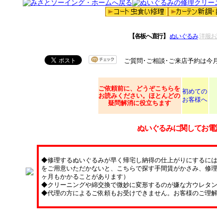
【各板へ直行】
ぬいぐるみ
洋服お
ご質問･ご相談･ご来店予約は今
ご依頼
前に、どうぞこちらを
初めての
お読みください。ほとんどの
お客様へ
疑問解消に役立ちます
ぬいぐるみに関してお電
◆修理するぬいぐるみが早く帰宅し納得の仕上がりにするに
をご用意いただかないと、こちらで探す手間賃がかさみ、修理
ヶ月もかかることがあります）
◆クリーニングや綿交換で微妙に変形するのが嫌な方ウレタ
◆代理の方によるご依頼もお受けできません。お客様のご理