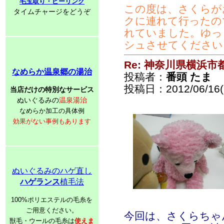
毛玉取り・ピーリング
この度は、さくらが
タイムチャージをどうぞ
クに連れて行ったの
れていました。ゆっ
シュさせてください
Re: 神奈川県横浜
なめらか温泉郷の湯治
投稿者：
番頭 たま
投稿日：2012/06/16(S
当店だけの特別なサービス
ぬいぐるみの
温泉湯治
なめらか加工の具体例
効果がない事例もあります
ぬいぐるみのハゲ直し
ハゲランス
植毛法
100%ポリエステルの毛糸を
ご用意ください。
今回は、さくらちゃん
獣毛・ウールの毛糸は
使えま