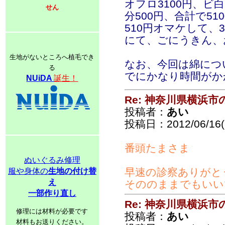
オフロ3100円、ビ
せん
分500円、合計で5
510円オマケして、3
にて、ごにうきん、
生地がないところへ植毛でき
なお、今回は綿につ
る
でにかなり時間がか
NUiDA
誕生！
Re: 神奈川県横浜
投稿者：
あい
投稿日：2012/06/16(S
番頭たまさま
ぬいぐるみ修理
早速の診察ありがと
服や身体の
生地の付け替
え
そののままでもいい
一部作り直し
Re: 神奈川県横浜
修理には材料が必要です
投稿者：
あい
材料もお送りください。