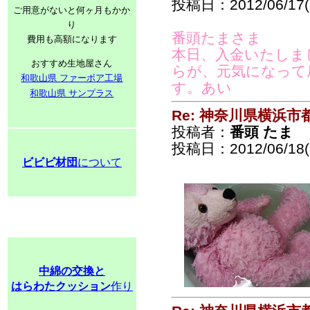
投稿日：2012/06/17(S
ご用意がないと何ヶ月もかか
り
番頭たまさま
費用も高額になります
本日、入金いたしま
おすすめ生地屋さん
らが、元気になって
和歌山県 ファーボア工場
す。あい
和歌山県 サンプラス
Re: 神奈川県横浜
投稿者：
番頭 たま
投稿日：2012/06/18(
ビビビ材団
について
中綿の交換と
はらわたクッション
作り