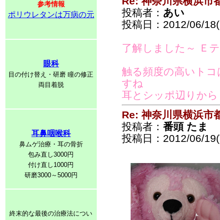
Re: 神奈川県横浜
参考情報
投稿者：
あい
ポリウレタンは万病の元
投稿日：2012/06/18(
了解しました～ Ｅ
眼科
触る頻度の高いトコ
目の付け替え・研磨 瞳の修正
すね
両目着脱
耳とシッポ辺りから
Re: 神奈川県横浜
投稿者：
番頭 たま
耳鼻咽喉科
投稿日：2012/06/19(T
鼻ムゲ治療・耳の骨折
包み直し3000円
付け直し1000円
研磨3000～5000円
終末的な最後の治療法につい