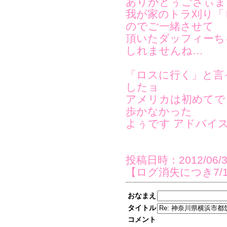
ありがとぅござぃま
我が家のトラ刈り「
のでご一緒させて
頂いたダッフィーち
しれませんね…
「ロスに行く」と言
したョ
アメリカは初めてで
歩かなかった
よぅです アドバイ
投稿日時：2012/06/30(
【ログ消失につき7/
おなまえ
タイトル
コメント