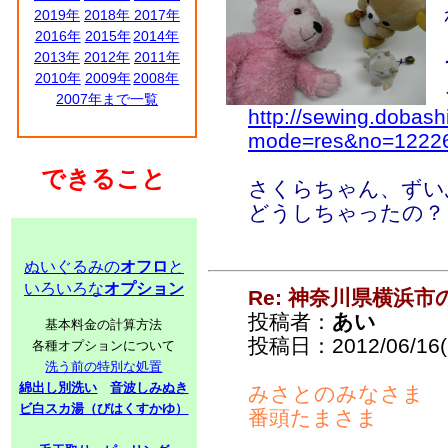
2019年
2018年
2017年
2016年
2015年
2014年
2013年
2012年
2011年
2010年
2009年
2008年
2007年まで一覧
http://sewing.dobash
mode=res&no=1222
できること
さくらちゃん、ずい
どうしちゃったの？
ぬいぐるみの
オフロ
と
いろいろな
オプション
Re: 神奈川県横浜
投稿者：
あい
基本料金の計算方法
投稿日：2012/06/16(S
各種オプションについて
洗う前の特別な処置
綿出し別洗い
音波しみぬき
みさとのみなさま
ビ白スカ湯（びはくすかゆ）
番頭たまさま