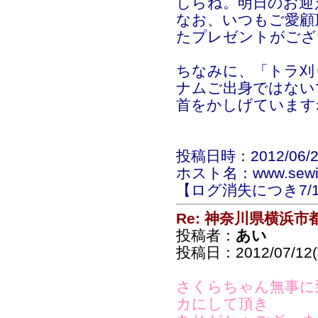
しらね。明日のお迎
なお、いつもご愛顧
たプレゼントがござ
ちなみに、「トラ刈
ナムご出身ではない
首をかしげています
投稿日時：2012/06/28(
ホスト名：www.sewin
【ログ消失につき7/
Re: 神奈川県横浜
投稿者：
あい
投稿日：2012/07/12(T
さくらちゃん無事に
カにして頂き