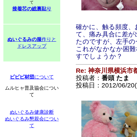
て
接着芯の総裏貼り
確かに、触る頻度、
て、痛み具合に差が
ぬいぐるみの服
作りと
たのですが、左手の
ドレスアップ
これがなかなか困難
すでしょうか？
Re: 神奈川県横浜
ビビビ材団
について
投稿者：
番頭 たま
投稿日：2012/06/20(
ムルヒャ普及協会につい
て
ぬいぐるみ健康診断
ぬいぐるみ懇親会につい
て