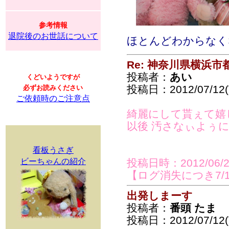
参考情報
退院後のお世話について
ほとんどわからなく
Re: 神奈川県横浜
投稿者：
あい
くどいようですが
投稿日：2012/07/12(T
必ずお読みください
ご依頼時のご注意点
綺麗にして貰ぇて嬉
以後 汚さなぃよぅ
看板うさぎ
ビーちゃんの紹介
投稿日時：2012/06/26(
【ログ消失につき7/
出発しまーす
投稿者：
番頭 たま
投稿日：2012/07/12(T