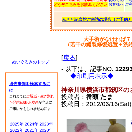
お客様へ
ご
どうぞこちらをお読みください
みさと記念館ご来訪の場合（ご予約と
大手術がなければ７
（若干の縫製修復処置＋洗
[
戻る
]
ぬいぐるみのトップ
- 以下は、記事NO.
1229
◆印刷用表示◆
過去事例を検索するに
神奈川県横浜市都筑区の
は
投稿者：
番頭 たま
これまでに
ご親戚・生き別れ
た兄弟姉妹･お友達
が当店に
投稿日：2012/06/16(Sat)
ご来店かもしれませぬにょ
2025年
2024年
2023年
2022年
2021年
2020年