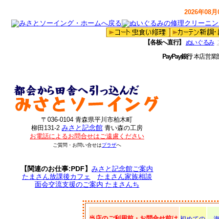
2026年08月0
【各板へ直行】
ぬいぐるみ
PayPay銀行
本店営業
〒036-0104 青森県平川市柏木町
みさと記念館
柳田131-2
青い森の工房
お電話によるお問合せはご遠慮ください
ご質問・お問い合せは
プラザ
へ
【関連のお仕事:PDF】
みさと記念館ご案内
たまさん放課後カフェ
たまさん家族相談
面会交流支援のご案内 たまさんち
当店のご利用前・お問合せ前は
初めての