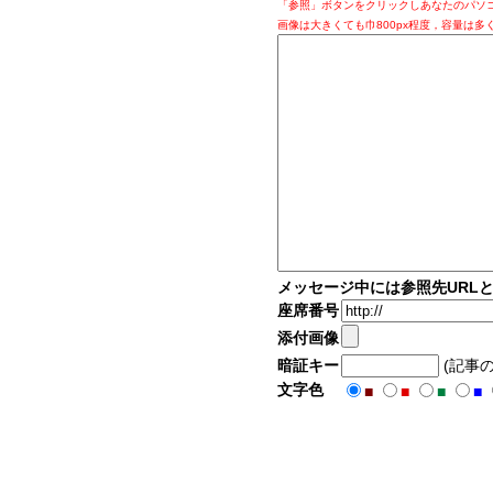
「参照」ボタンをクリックしあなたのパソ
画像は大きくても巾800px程度，容量は多
メッセージ中には参照先URL
座席番号
添付画像
暗証キー
(記事
文字色
■
■
■
■