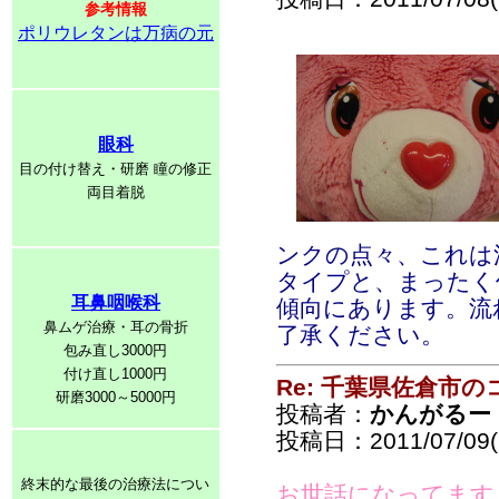
参考情報
ポリウレタンは万病の元
眼科
目の付け替え・研磨 瞳の修正
両目着脱
ンクの点々、これは
タイプと、まったく
耳鼻咽喉科
傾向にあります。流
鼻ムゲ治療・耳の骨折
了承ください。
包み直し3000円
付け直し1000円
Re: 千葉県佐倉市
研磨3000～5000円
投稿者：
かんがるー
投稿日：2011/07/09(S
終末的な最後の治療法につい
お世話になってます