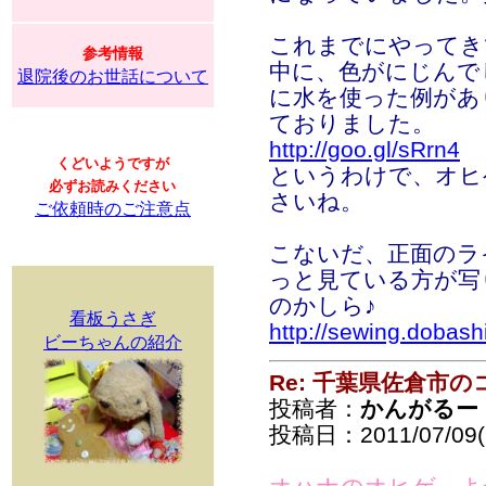
これまでにやってき
参考情報
中に、色がにじんで
退院後のお世話について
に水を使った例があ
ておりました。
http://goo.gl/sRrn4
くどいようですが
というわけで、オヒ
必ずお読みください
さいね。
ご依頼時のご注意点
こないだ、正面のラ
っと見ている方が写
のかしら♪
看板うさぎ
http://sewing.dobash
ビーちゃんの紹介
Re: 千葉県佐倉市
投稿者：
かんがるー
投稿日：2011/07/09(S