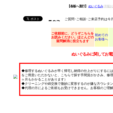
【各板へ直行】
ぬいぐるみ
洋服お
ご質問･ご相談･ご来店予約は今
ご依頼
前に、どうぞこちらを
初めての
お読みください。ほとんどの
お客様へ
疑問解消に役立ちます
ぬいぐるみに関してお電
◆修理するぬいぐるみが早く帰宅し納得の仕上がりにするに
をご用意いただかないと、こちらで探す手間賃がかさみ、修理
ヶ月もかかることがあります）
◆クリーニングや綿交換で微妙に変形するのが嫌な方ウレタ
◆代理の方によるご依頼もお受けできません。お客様のご理