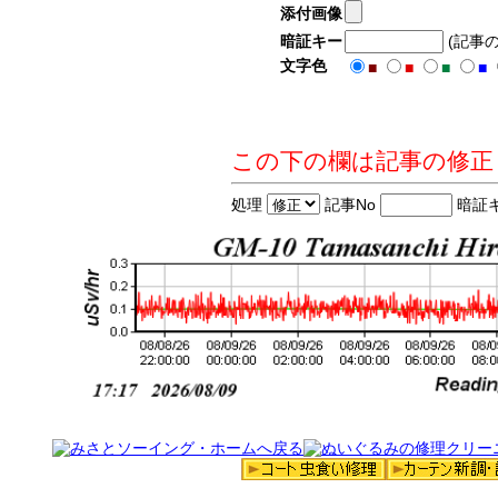
添付画像
暗証キー
(記事
文字色
■
■
■
■
この下の欄は記事の修正
処理
記事No
暗証