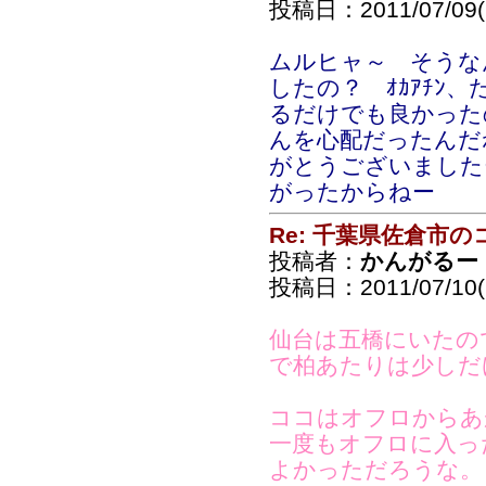
投稿日：2011/07/09(S
ムルヒャ～ そうな
したの？ ｵｶｱﾁﾝ
るだけでも良かったの
んを心配だったんだ
がとうございました
がったからねー
Re: 千葉県佐倉市
投稿者：
かんがるー
投稿日：2011/07/10(S
仙台は五橋にいたの
で柏あたりは少しだ
ココはオフロからあ
一度もオフロに入っ
よかっただろうな。