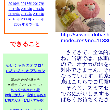
2019年
2018年
2017年
2016年
2015年
2014年
2013年
2012年
2011年
2010年
2009年
2008年
2007年まで一覧
http://sewing.dobash
mode=res&no=1138
できること
さてさて、全体的
ね。当店では、体重
ので、オナカの綿を
ぬいぐるみの
オフロ
と
対応できません。そ
いろいろな
オプション
なっています。爪
基本料金の計算方法
糸はこちらでご用意
各種オプションについて
それと、スミマセ
洗う前の特別な処置
でおぬがいしまする
綿出し別洗い
音波しみぬき
ばらくお待ちくださ
ビ白スカ湯（びはくすかゆ）