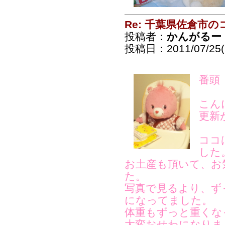
Re: 千葉県佐倉市
投稿者：
かんがるー
投稿日：2011/07/25(
番頭
こん
更新
ココ
した
お土産も頂いて、お
た。
写真で見るより、ず
になってました。
体重もずっと重くな
大変おせわになりま