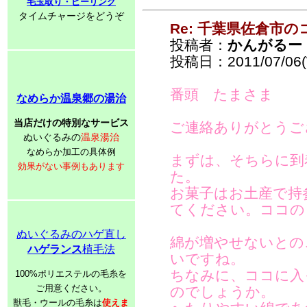
毛玉取り・ピーリング
タイムチャージをどうぞ
Re: 千葉県佐倉市
投稿者：
かんがるー
投稿日：2011/07/06(
番頭 たまさま
なめらか温泉郷の湯治
当店だけの特別なサービス
ご連絡ありがとうご
ぬいぐるみの
温泉湯治
なめらか加工の具体例
まずは、そちらに到
効果がない事例もあります
た。
お菓子はお土産で持
てください。ココの
ぬいぐるみのハゲ直し
綿が増やせないとの
ハゲランス
植毛法
いですね。
ちなみに、ココに入
100%ポリエステルの毛糸を
ご用意ください。
のでしょうか。
獣毛・ウールの毛糸は
使えま