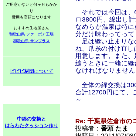
ご用意がないと何ヶ月もかか
り
それでは今回は、62
費用も高額になります
ロ3800円、綿出し計
なめらか温泉は特に
おすすめ生地屋さん
分だけ味わってって
和歌山県 ファーボア工場
足は縫い止まりなの
和歌山県 サンプラス
ね。爪糸の付け直し
用意します。また、
縫うときに一緒に縫
なければなりません
ビビビ材団
について
全体の綿交換は300
合計12700円にて
～
中綿の交換と
Re: 千葉県佐倉市
はらわたクッション
作り
投稿者：
番頭 たま
投稿日：2011/07/08(F