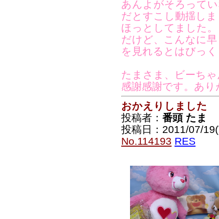
あんよがそろってい
だとすこし動揺しま
ほっとしてました。
だけど、こんなに早
を見れるとはびっく
たまさま、ビーちゃ
感謝感謝です。あり
おかえりしました
投稿者：
番頭 たま
投稿日：2011/07/19(T
No.114193
RES