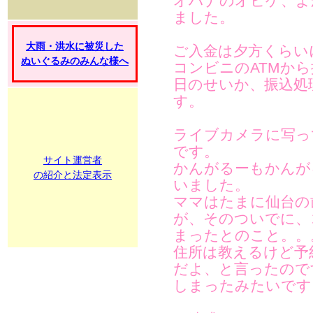
オハナのオヒゲ、よ
ました。
大雨・洪水に被災した
ご入金は夕方くらい
ぬいぐるみのみんな様へ
コンビニのATMか
日のせいか、振込処
す。
ライブカメラに写っ
です。
サイト運営者
かんがるーもかんが
の紹介と法定表示
いました。
ママはたまに仙台の
が、そのついでに、
まったとのこと。。
住所は教えるけど予
だよ、と言ったので
しまったみたいです