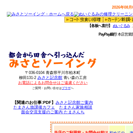
2026年08月0
【各板へ直行】
ぬいぐるみ
PayPay銀行
本店営業
〒036-0104 青森県平川市柏木町
みさと記念館
柳田131-2
青い森の工房
お電話によるお問合せはご遠慮ください
ご質問・お問い合せは
プラザ
へ
【関連のお仕事:PDF】
みさと記念館ご案内
たまさん放課後カフェ
たまさん家族相談
面会交流支援のご案内 たまさんち
当店のご利用前・お問合せ前は
初めての