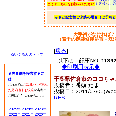
お客様へ
ご
どうぞこちらをお読みください
みさと記念館ご来訪の場合（ご予約と
大手術がなければ７
（若干の縫製修復処置＋洗
[
戻る
]
ぬいぐるみのトップ
- 以下は、記事NO.
1139
◆印刷用表示◆
過去事例を検索するに
千葉県佐倉市のココちゃ
は
投稿者：
番頭 たま
これまでに
ご親戚・生き別れ
た兄弟姉妹･お友達
が当店に
投稿日：2011/07/06(Wed
ご来店かもしれませぬにょ
RES
2025年
2024年
2023年
2022年
2021年
2020年