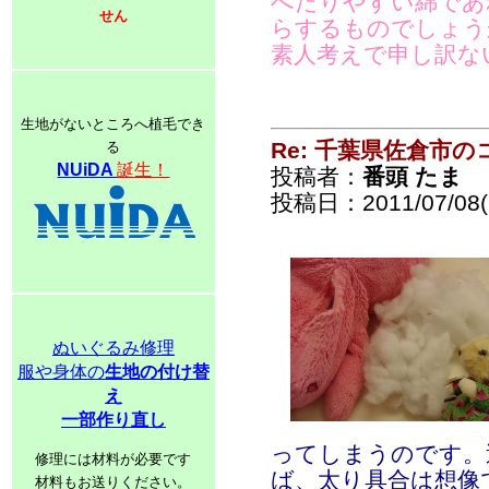
へたりやすい綿であ
せん
らするものでしょう
素人考えで申し訳な
生地がないところへ植毛でき
Re: 千葉県佐倉市
る
NUiDA
誕生！
投稿者：
番頭 たま
投稿日：2011/07/08(F
ぬいぐるみ修理
服や身体の
生地の付け替
え
一部作り直し
ってしまうのです。
修理には材料が必要です
ば、太り具合は想像
材料もお送りください。