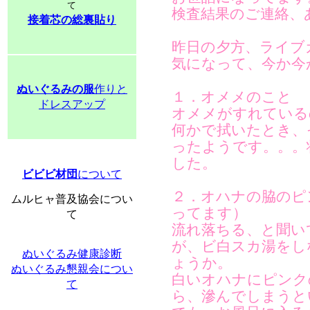
て
検査結果のご連絡、
接着芯の総裏貼り
昨日の夕方、ライブ
気になって、今か今
ぬいぐるみの服
作りと
１．オメメのこと
ドレスアップ
オメメがすれている
何かで拭いたとき、
ったようです。。。
した。
ビビビ材団
について
２．オハナの脇のピ
ムルヒャ普及協会につい
ってます）
て
流れ落ちる、と聞い
が、ビ白スカ湯をし
ぬいぐるみ健康診断
ょうか。
ぬいぐるみ懇親会につい
白いオハナにピンク
て
ら、滲んでしまうと