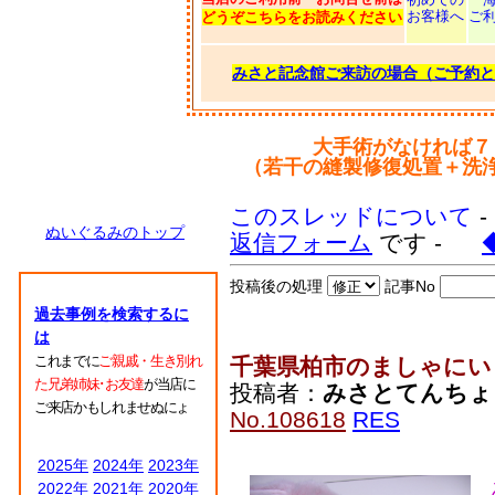
お客様へ
ご
どうぞこちらをお読みください
みさと記念館ご来訪の場合（ご予約と
大手術がなければ７
（若干の縫製修復処置＋洗
このスレッドについて
ぬいぐるみのトップ
返信フォーム
です -
投稿後の処理
記事No
過去事例を検索するに
は
これまでに
ご親戚・生き別れ
千葉県柏市のましゃにい
た兄弟姉妹･お友達
が当店に
投稿者：
みさとてんちょ
ご来店かもしれませぬにょ
No.108618
RES
2025年
2024年
2023年
2022年
2021年
2020年