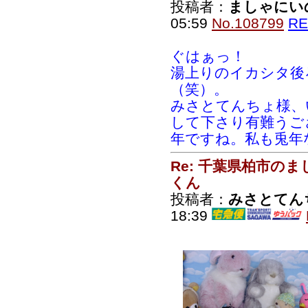
投稿者：
ましゃにい
05:59
No.108799
RE
ぐはぁっ！
湯上りのイカシタ後
（笑）。
みさとてんちょ様、
して下さり有難うご
年ですね。私も兎年
Re: 千葉県柏市の
くん
投稿者：
みさとてん
18:39