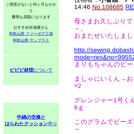
ご用意がないと何ヶ月もかか
14:46
No.108685
RE
り
費用も高額になります
母さまお久しぶりでご
～。
おすすめ生地屋さん
和歌山県 ファーボア工場
おまたせいたしまし
和歌山県 サンプラス
http://sewing.dobash
mode=res&no=9955
まりもちゃんのビー
ビビビ材団
について
ましゃにいくん→おな
×2
グレンジャー1号くん
6ｇ
中綿の交換と
このグラムでビーズ
はらわたクッション
作り
～