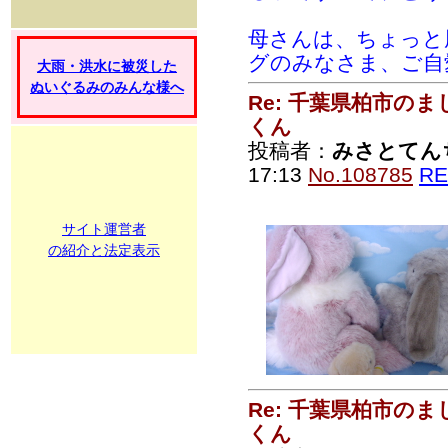
母さんは、ちょっと
グのみなさま、ご自
大雨・洪水に被災した
ぬいぐるみのみんな様へ
Re: 千葉県柏市の
くん
投稿者：
みさとてん
17:13
No.108785
RE
サイト運営者
の紹介と法定表示
Re: 千葉県柏市の
くん