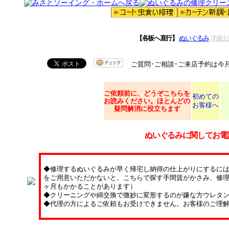
【各板へ直行】
ぬいぐるみ
洋服お
ご質問･ご相談･ご来店予約は今
ご依頼
前に、どうぞこちらを
初めての
お読みください。ほとんどの
お客様へ
疑問解消に役立ちます
ぬいぐるみに関してお電
◆修理するぬいぐるみが早く帰宅し納得の仕上がりにするに
をご用意いただかないと、こちらで探す手間賃がかさみ、修理
ヶ月もかかることがあります）
◆クリーニングや綿交換で微妙に変形するのが嫌な方ウレタ
◆代理の方によるご依頼もお受けできません。お客様のご理