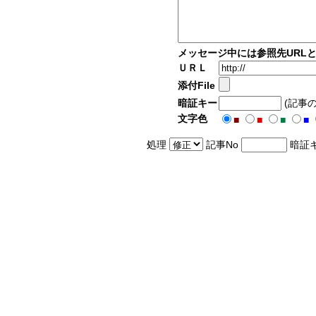
メッセージ中には参照先URL
ＵＲＬ
添付File
暗証キー
(記事
文字色
■
■
■
■
処理
記事No
暗証