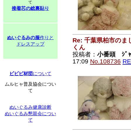
て
接着芯の総裏貼り
ぬいぐるみの服
作りと
Re: 千葉県柏市の
ドレスアップ
くん
投稿者：
小番頭 ｼﾞｬ
17:09
No.108736
RE
ビビビ材団
について
ムルヒャ普及協会につい
て
ぬいぐるみ健康診断
ぬいぐるみ懇親会につい
て