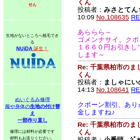
くん
せん
投稿者：
みさとてん
10:09
No.108635
RE
あららら～
生地がないところへ植毛でき
ゴメンナサイ。クポ
る
１６６０円お引きし
NUiDA
誕生！
します～
Re: 千葉県柏市の
くん
投稿者：
ましゃにい
14:13
No.108641
RE
ぬいぐるみ修理
クポーン割引、あり
服や身体の
生地の付け替
金しますね♪
え
一部作り直し
Re: 千葉県柏市の
くん
修理には材料が必要です
材料もお送りください。
投稿者：
小番頭 ｼﾞｬ