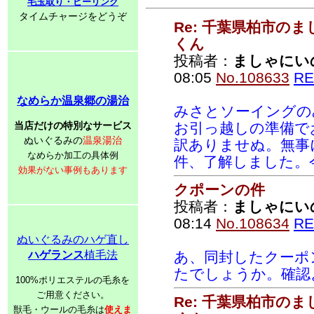
毛玉取り・ピーリング
タイムチャージをどうぞ
Re: 千葉県柏市の
くん
投稿者：
ましゃにい
08:05
No.108633
RE
なめらか温泉郷の湯治
みさとソーイングの
当店だけの特別なサービス
お引っ越しの準備で
ぬいぐるみの
温泉湯治
訳ありませぬ。無事
なめらか加工の具体例
件、了解しました。
効果がない事例もあります
クポーンの件
投稿者：
ましゃにい
08:14
No.108634
RE
ぬいぐるみのハゲ直し
ハゲランス
植毛法
あ、同封したクーポ
たでしょうか。確認
100%ポリエステルの毛糸を
ご用意ください。
Re: 千葉県柏市の
獣毛・ウールの毛糸は
使えま