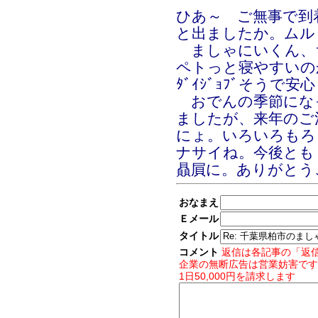
ひあ～ ご無事で到
と出ましたか。ムル
ましゃにいくん、
ペトっと寝やすいの
ﾀﾞｲｼﾞｮﾌﾞそう
おでんの季節にな
ましたが、来年のご
にょ。いろいろもろ
ナサイね。今後とも
贔屓に。ありがとう
おなまえ
Ｅメール
タイトル
コメント
返信は各記事の「返
企業の無断広告は営業妨害です
1日50,000円を請求します