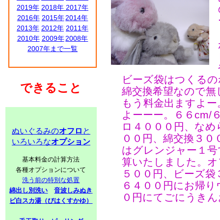
2019年
2018年
2017年
2016年
2015年
2014年
2013年
2012年
2011年
2010年
2009年
2008年
2007年まで一覧
ビーズ袋はつくるの
できること
綿交換希望なので無
もう料金出ますよー
よーーー。６６cm/
ロ４０００円、なめ
ぬいぐるみの
オフロ
と
００円、綿交換３０
いろいろな
オプション
はグレンジャー１号で
基本料金の計算方法
算いたしました。オ
各種オプションについて
５００円、ビーズ袋
洗う前の特別な処置
６４００円にお帰り
綿出し別洗い
音波しみぬき
０円にてごにうきん
ビ白スカ湯（びはくすかゆ）