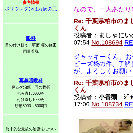
参考情報
なので、一人あたり5
ポリウレタンは万病の元
Re: 千葉県柏市の
くん
投稿者：
ましゃにい
眼科
07:54
No.108694
RE
目の付け替え・研磨 瞳の修正
両目着脱
ジャッキーくん、お
ビーズ袋の件、了解
が、よろしくお願い
耳鼻咽喉科
Re: 千葉県柏市の
鼻ムゲ治療・耳の骨折
くん
包み直し3000円
投稿者：
小番頭 ｼﾞｬ
付け直し1000円
17:06
No.108734
RE
研磨3000～5000円
終末的な最後の治療法につい