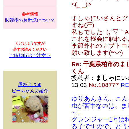
<(_ _)>
参考情報
ましゃにいさんとグ
退院後のお世話について
すね(汗)
私もでした（;´▽｀A`
これを機会に触れる
くどいようですが
季節外れのカブト虫
必ずお読みください
願い致します(*^-^)
ご依頼時のご注意点
Re: 千葉県柏市の
くん
投稿者：
ましゃにい
13:03
No.108777
RE
看板うさぎ
ビーちゃんの紹介
ゆりあんさん、こん
虫が苦手なのは、ま
～。
グレンジャー1号は
る子ですので、どう