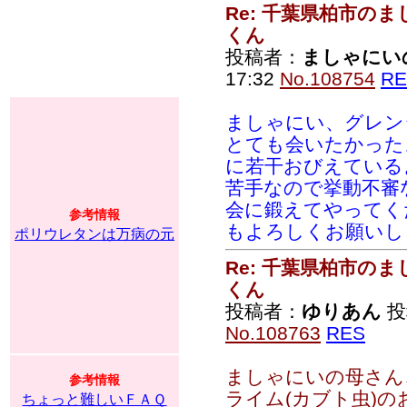
Re: 千葉県柏市の
くん
投稿者：
ましゃにい
17:32
No.108754
RE
ましゃにい、グレン
とても会いたかった
に若干おびえている
苦手なので挙動不審
会に鍛えてやってく
参考情報
もよろしくお願いし
ポリウレタンは万病の元
Re: 千葉県柏市の
くん
投稿者：
ゆりあん
投稿
No.108763
RES
ましゃにいの母さん
参考情報
ライム(カブト虫)の
ちょっと難しいＦＡＱ