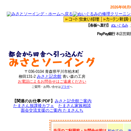
2026年08月0
【各板へ直行】
ぬいぐるみ
PayPay銀行
本店営業
〒036-0104 青森県平川市柏木町
みさと記念館
柳田131-2
青い森の工房
お電話によるお問合せはご遠慮ください
ご質問・お問い合せは
プラザ
へ
【関連のお仕事:PDF】
みさと記念館ご案内
たまさん放課後カフェ
たまさん家族相談
面会交流支援のご案内 たまさんち
当店のご利用前・お問合せ前は
初めての