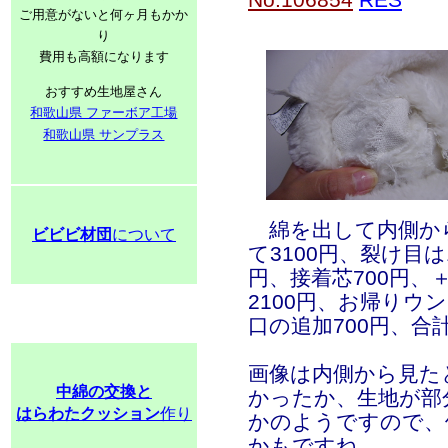
ご用意がないと何ヶ月もかか
り
費用も高額になります
おすすめ生地屋さん
和歌山県 ファーボア工場
和歌山県 サンプラス
綿を出して内側か
ビビビ材団
について
て3100円、裂け目
円、接着芯700円、
2100円、お帰りウ
口の追加700円、合
画像は内側から見た
中綿の交換と
かったか、生地が部
はらわたクッション
作り
かのようですので、
かもですね。