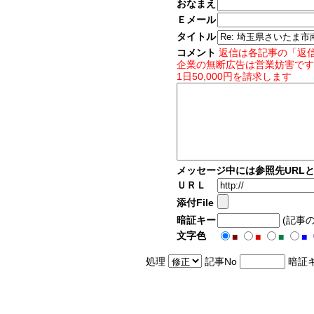
おなまえ
Ｅメール
タイトル
コメント
返信は各記事の「返
企業の無断広告は営業妨害です
1日50,000円を請求します
メッセージ中には参照先URL
ＵＲＬ
添付File
暗証キー
(記事
文字色
■
■
■
■
処理
記事No
暗証