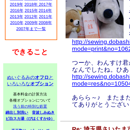
2019年
2018年
2017年
2016年
2015年
2014年
2013年
2012年
2011年
2010年
2009年
2008年
2007年まで一覧
http://sewing.dobash
mode=print&no=106
できること
つーか、わんすけ君
なんでしたね。ひあ
http://sewing.dobash
ぬいぐるみの
オフロ
と
mode=res&no=1050
いろいろな
オプション
基本料金の計算方法
あらら～♪ またま
各種オプションについて
てありがとうござい
洗う前の特別な処置
綿出し別洗い
音波しみぬき
ビ白スカ湯（びはくすかゆ）
Re: 埼玉県さいた