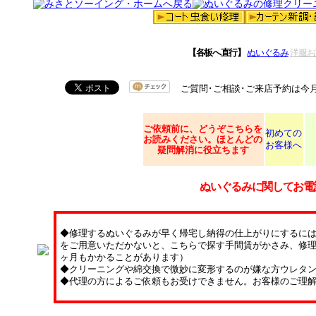
【各板へ直行】
ぬいぐるみ
洋服お
ご質問･ご相談･ご来店予約は今
ご依頼
前に、どうぞこちらを
初めての
お読みください。ほとんどの
お客様へ
疑問解消に役立ちます
ぬいぐるみに関してお電
◆修理するぬいぐるみが早く帰宅し納得の仕上がりにするに
をご用意いただかないと、こちらで探す手間賃がかさみ、修理
ヶ月もかかることがあります）
◆クリーニングや綿交換で微妙に変形するのが嫌な方ウレタ
◆代理の方によるご依頼もお受けできません。お客様のご理