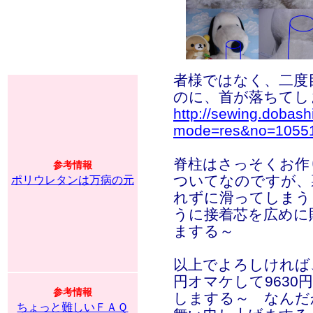
者様ではなく、二度
のに、首が落ちてし
http://sewing.dobash
mode=res&no=1055
脊柱はさっそくお作
参考情報
ついてなのですが、
ポリウレタンは万病の元
れずに滑ってしまう
うに接着芯を広めに
まする～
以上でよろしければ、
円オマケして963
参考情報
しまする～ なんだ
ちょっと難しいＦＡＱ