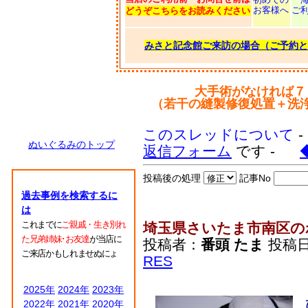
お客様へ
ご
どうぞこちらをお読みください
みさと記念館ご来訪の場合（ご予約と
大手術がなければ７
（若干の縫製修復処置＋洗
このスレッドについて
ぬいぐるみのトップ
返信フォーム
です -
投稿後の処理
記事No
過去事例を検索するに
は
これまでに
ご親戚・生き別れ
埼玉県さいたま市南区の
た兄弟姉妹･お友達
が当店に
投稿者：
番頭 たま
投稿日：2
ご来店かもしれませぬにょ
RES
2025年
2024年
2023年
2022年
2021年
2020年