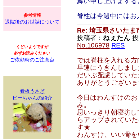
舞い申し上げまする
脊柱は今週中にはお
参考情報
退院後のお世話について
Re: 埼玉県さいた
投稿者：
ねぇたん
投稿
No.106978
RES
くどいようですが
必ずお読みください
では脊柱を入れる方
ご依頼時のご注意点
早速にうきんしまし
だいぶ配慮していた
ありがとうございま
看板うさぎ
今日はわんすけのお
ビーちゃんの紹介
み。
思いっきり朝寝坊し
らアップされていた
す★
わんすけ、いい骨を