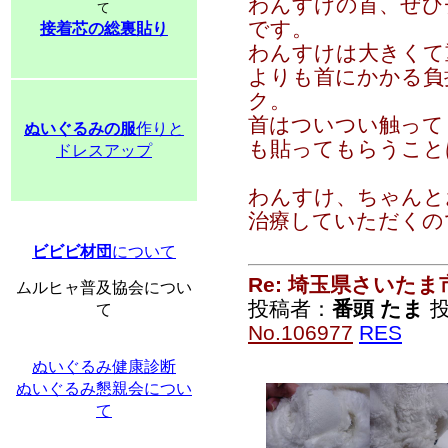
わんすけの首、ぜひ
て
です。
接着芯の総裏貼り
わんすけは大きくて
よりも首にかかる負
ク。
首はついつい触って
ぬいぐるみの服
作りと
も貼ってもらうこと
ドレスアップ
わんすけ、ちゃんと
治療していただくの
ビビビ材団
について
Re: 埼玉県さいた
ムルヒャ普及協会につい
投稿者：
番頭 たま
投
て
No.106977
RES
ぬいぐるみ健康診断
ぬいぐるみ懇親会につい
て