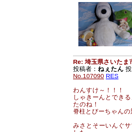
Re: 埼玉県さいた
投稿者：
ねぇたん
投稿
No.107090
RES
わんすけ～！！！
しゃきーんとできる
たのね！
脊柱とびーちゃんの
みさとそーいんぐサ