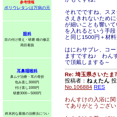
参考情報
ポリウレタンは万病の元
それでですね、スヌ
さえきれないために
が細いことも響いて
を入れるという手段
眼科
と同じ1500円＋材
目の付け替え・研磨 瞳の修正
両目着脱
はにわサブレ、コー
ますですね♪ わん
で頂戴しまする～
耳鼻咽喉科
Re: 埼玉県さいた
鼻ムゲ治療・耳の骨折
投稿者：
ねぇたん
投稿
包み直し3000円
No.106884
RES
付け直し1000円
研磨3000～5000円
わんすけの入浴に関
てありがとうござい
終末的な最後の治療法につい