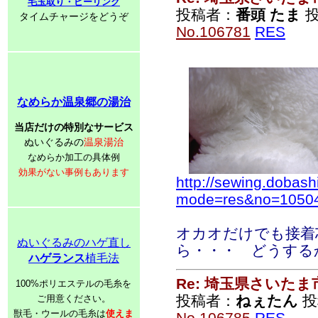
毛玉取り・ピーリング
投稿者：
番頭 たま
投稿
タイムチャージをどうぞ
No.106781
RES
なめらか温泉郷の湯治
当店だけの特別なサービス
ぬいぐるみの
温泉湯治
なめらか加工の具体例
効果がない事例もあります
http://sewing.dobash
mode=res&no=1050
オカオだけでも接着
ぬいぐるみのハゲ直し
ら・・・ どうする
ハゲランス
植毛法
Re: 埼玉県さいた
100%ポリエステルの毛糸を
投稿者：
ねぇたん
投稿
ご用意ください。
獣毛・ウールの毛糸は
使えま
No.106785
RES