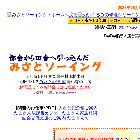
2026年08月0
【各板へ直行】
ぬいぐるみ
PayPay銀行
本店営業
〒036-0104 青森県平川市柏木町
みさと記念館
柳田131-2
青い森の工房
お電話によるお問合せはご遠慮ください
ご質問・お問い合せは
プラザ
へ
【関連のお仕事:PDF】
みさと記念館ご案内
たまさん放課後カフェ
たまさん家族相談
面会交流支援のご案内 たまさんち
当店のご利用前・お問合せ前は
初めての