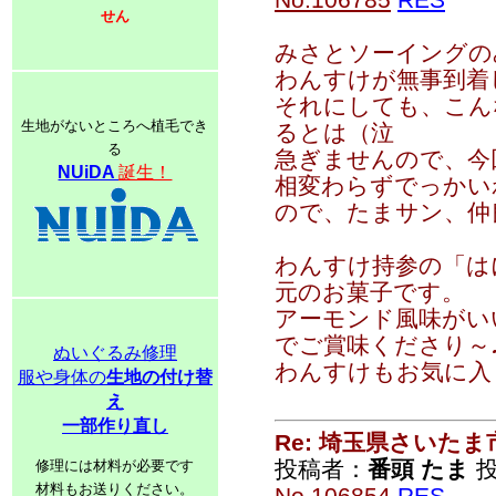
せん
みさとソーイングの
わんすけが無事到着
それにしても、こん
生地がないところへ植毛でき
るとは（泣
る
急ぎませんので、今
NUiDA
誕生！
相変わらずでっかい
ので、たまサン、仲
わんすけ持参の「は
元のお菓子です。
アーモンド風味がい
でご賞味くださり～
ぬいぐるみ修理
わんすけもお気に入
服や身体の
生地の付け替
え
一部作り直し
Re: 埼玉県さいた
投稿者：
番頭 たま
投
修理には材料が必要です
材料もお送りください。
No.106854
RES