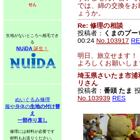
では、綿の交換をお
せん
ょうか。
Re: 修理の相談
投稿者：
くまのプー
生地がないところへ植毛でき
00:24
No.103917
RE
る
NUiDA
誕生！
明日、旅立せます！
よろしくお願いしま
埼玉県さいたま市浦
リさん
投稿者：
番頭 たま
投
No.103939
RES
ぬいぐるみ修理
服や身体の
生地の付け替
え
一部作り直し
修理には材料が必要です
材料もお送りください。