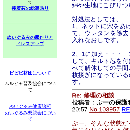
て
綿や生地にこびりつ
接着芯の総裏貼り
対処法としては、
1、ネットに穴をあ
て、ウレタンを除去
ぬいぐるみの服
作りと
入れなおしです。
ドレスアップ
2、1に加え・・・
して、キルト芯を付
べて解体しての手間
ビビビ材団
について
枚接ぎになっているの
す。
ムルヒャ普及協会につい
て
Re: 修理の相談
投稿者：
ぷーの保護
ぬいぐるみ健康診断
20:57
No.103957
RE
ぬいぐるみ懇親会につい
て
ぷー、そんな状態だ