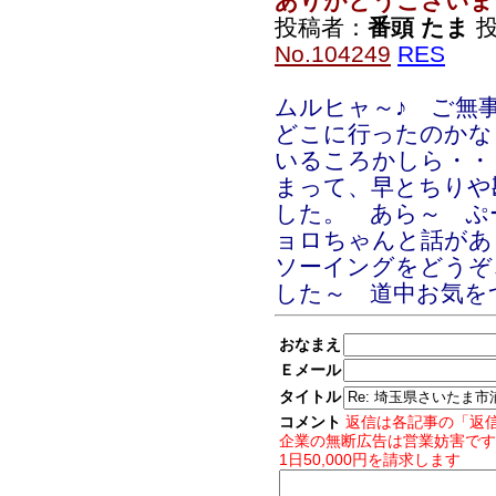
ありがとうございま
投稿者：
番頭 たま
投
No.104249
RES
ムルヒャ～♪ ご無
どこに行ったのかな
いるころかしら・
まって、早とちりや
した。 あら～ ぷ
ョロちゃんと話があ
ソーイングをどうぞ
した～ 道中お気を
おなまえ
Ｅメール
タイトル
コメント
返信は各記事の「返
企業の無断広告は営業妨害です
1日50,000円を請求します