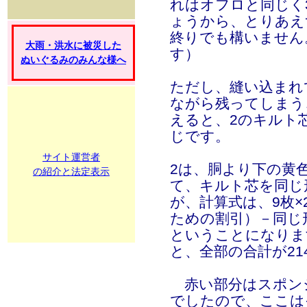
れはオフロと同じく
ょうから、とりあえ
終りでも構いません
大雨・洪水に被災した
す）
ぬいぐるみのみんな様へ
ただし、縫い込まれ
ながら残ってしまう
えると、2のキルト
じです。
サイト運営者
2は、胴より下の黄
の紹介と法定表示
て、キルト芯を同じ
が、計算式は、9枚×2
ための割引）－同じ形
ということになりま
と、全部の合計が21
赤い部分はスポン
でしたので、ここは