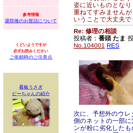
姿に近いものとなり
重ねてすみませんが
参考情報
いうことで大丈夫で
退院後のお世話について
Re: 修理の相談
投稿者：
番頭 たま
投
No.104001
RES
くどいようですが
必ずお読みください
ご依頼時のご注意点
看板うさぎ
ビーちゃんの紹介
次に、予想外のウレ
側のネットの一部に
ンが粉に劣化したも