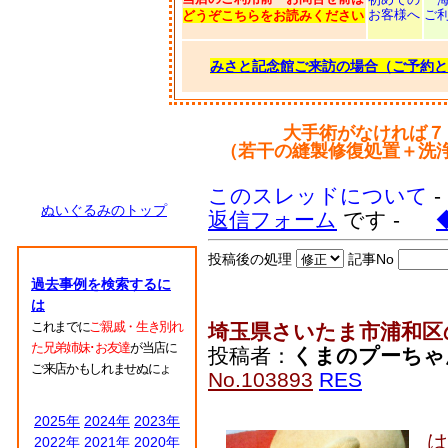
お客様へ
ご
どうぞこちらをお読みください
みさと記念館ご来訪の場合（ご予約と
大手術がなければ７
（若干の縫製修復処置＋洗
このスレッドについて
ぬいぐるみのトップ
返信フォーム
です -
投稿後の処理
記事No
過去事例を検索するに
は
これまでに
ご親戚・生き別れ
埼玉県さいたま市浦和区
た兄弟姉妹･お友達
が当店に
投稿者：
くまのプーちゃ
ご来店かもしれませぬにょ
No.103893
RES
2025年
2024年
2023年
2022年
2021年
2020年