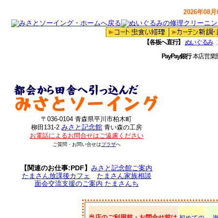
2026年08月0
【各板へ直行】
ぬいぐるみ
PayPay銀行
本店営業
〒036-0104 青森県平川市柏木町
みさと記念館
柳田131-2
青い森の工房
お電話によるお問合せはご遠慮ください
ご質問・お問い合せは
プラザ
へ
【関連のお仕事:PDF】
みさと記念館ご案内
たまさん放課後カフェ
たまさん家族相談
面会交流支援のご案内 たまさんち
当店のご利用前・お問合せ前は
初めての