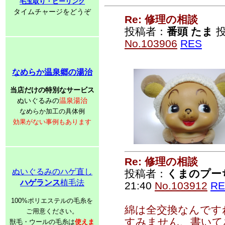
毛玉取り・ピーリング
タイムチャージをどうぞ
Re: 修理の相談
投稿者：
番頭 たま
投
No.103906
RES
なめらか温泉郷の湯治
当店だけの特別なサービス
ぬいぐるみの
温泉湯治
なめらか加工の具体例
効果がない事例もあります
Re: 修理の相談
ぬいぐるみのハゲ直し
投稿者：
くまのプー
ハゲランス
植毛法
21:40
No.103912
RE
100%ポリエステルの毛糸を
綿は全交換なんです
ご用意ください。
すみません、書いて
獣毛・ウールの毛糸は
使えま