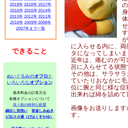
2019年
2018年
2017年
2016年
2015年
2014年
身
2013年
2012年
2011年
2010年
2009年
2008年
せ
2007年まで一覧
が
に入らせる内に、両
できること
タになってしまいま
近年は、痛むのが可
呂に入らせてる状態
その他は、サラサラ
ぬいぐるみの
オフロ
と
ていたりおなかに毛
いろいろな
オプション
位に腕と同じ様な症
基本料金の計算方法
出来れば綿を詰めて
各種オプションについて
洗う前の特別な処置
画像をお送りします
綿出し別洗い
音波しみぬき
す。
ビ白スカ湯（びはくすかゆ）