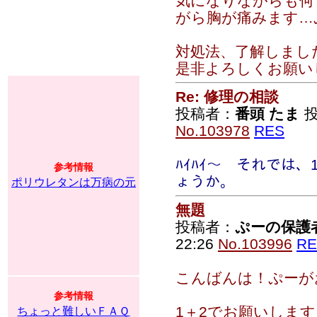
気になりながらも何
がら胸が痛みます…
対処法、了解しまし
是非よろしくお願い
Re: 修理の相談
投稿者：
番頭 たま
投
No.103978
RES
ﾊｲﾊｲ～ それでは
参考情報
ょうか。
ポリウレタンは万病の元
無題
投稿者：
ぷーの保護
22:26
No.103996
RE
こんばんは！ぷーが
参考情報
1＋2でお願いしま
ちょっと難しいＦＡＱ