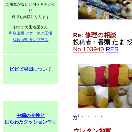
ご用意がないと何ヶ月もかか
り
費用も高額になります
おすすめ生地屋さん
和歌山県 ファーボア工場
Re: 修理の相談
和歌山県 サンプラス
投稿者：
番頭 たま
投
No.103940
RES
ビビビ材団
について
中綿の交換と
が・・・・
はらわたクッション
作り
ウレタン地獄