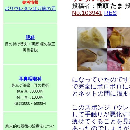
参考情報
投稿者：
番頭 たま
投
ポリウレタンは万病の元
No.103941
RES
眼科
目の付け替え・研磨 瞳の修正
両目着脱
になっていたのです
耳鼻咽喉科
鼻ムゲ治療・耳の骨折
で完全にボロボロに
包み直し3000円
とネットの間に溜ま
付け直し1000円
研磨3000～5000円
このスポンジ（ウレ
して手触りが悪化す
痩せてくることを見
終末的な最後の治療法につい
あったのでしょうが