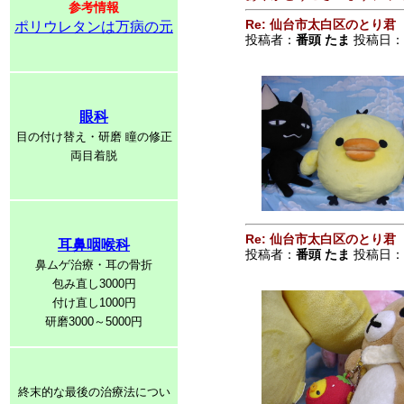
参考情報
Re: 仙台市太白区のとり君
ポリウレタンは万病の元
投稿者：
番頭 たま
投稿日：201
眼科
目の付け替え・研磨 瞳の修正
両目着脱
Re: 仙台市太白区のとり君
耳鼻咽喉科
投稿者：
番頭 たま
投稿日：201
鼻ムゲ治療・耳の骨折
包み直し3000円
付け直し1000円
研磨3000～5000円
終末的な最後の治療法につい