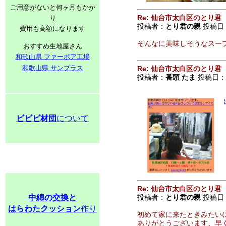
ご用意がないと何ヶ月もかか
Re: 仙台市太白区のとり君
り
投稿者：
とり君の親
投稿日：2
費用も高額になります
そんなに美味しそうなスー
おすすめ生地屋さん
和歌山県 ファーボア工場
和歌山県 サンプラス
Re: 仙台市太白区のとり君
投稿者：
番頭 たま
投稿日：201
ビビビ材団
について
Re: 仙台市太白区のとり君
中綿の交換と
投稿者：
とり君の親
投稿日：20
はらわたクッション
作り
初めて家に来たときみたい
ありがとうございます、早