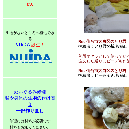
せん
生地がないところへ植毛でき
る
Re: 仙台市太白区のとり君
NUiDA
誕生！
投稿者：
とり君の親
投稿日：2
普段マクラとして使ってい
注文した通りにビーズも作業
Re: 仙台市太白区のとり君
投稿者：
ビーちゃん
投稿日：2
ぬいぐるみ修理
服や身体の
生地の付け替
え
一部作り直し
修理には材料が必要です
材料もお送りください。