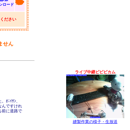
ンロード
ください
ません
ライブ中継ビビビカム
ｵﾆｲｻﾝ、
なんですけれ
る前に道路で
縫製作業の様子・生放送