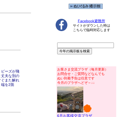
Facebook避難所
サイトがダウンした時は
こちらで臨時対応します
お客さま交流プラザ（毎月更新）
、ビーズが飛
お問合せ・ご質問などなんでも
と丈夫な別の
ぬい到着予告は任意です
すぐまた解れ
今月のプラザへどぞ～↓↓
端を2箇
6月お客様交流プラザ