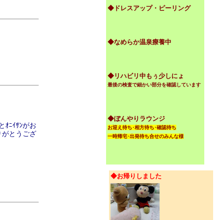
◆ドレスアップ・ピーリング
◆なめらか温泉療養中
◆リハビリ中もぅ少しにょ
最後の検査で細かい部分を確認しています
◆ぼんやりラウンジ
ｵﾆｲｻﾝがお
お迎え待ち･相方待ち･確認待ち
りがとうござ
一時帰宅･出発待ち合せのみんな様
◆お帰りしました