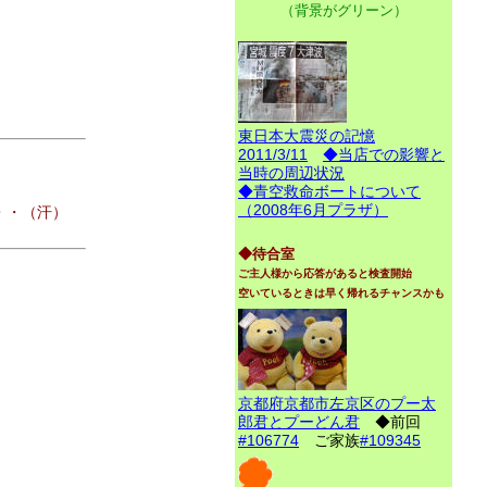
（背景がグリーン）
東日本大震災の記憶
2011/3/11
◆当店での影響と
当時の周辺状況
◆青空救命ボートについて
（2008年6月プラザ）
・・（汗）
◆待合室
ご主人様から応答があると検査開始
空いているときは早く帰れるチャンスかも
京都府京都市左京区のプー太
郎君とプーどん君
◆前回
#106774
ご家族
#109345