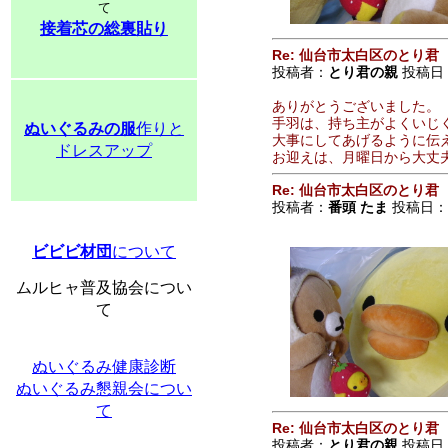
て
接着芯の総裏貼り
Re: 仙台市太白区のとり君
投稿者：
とり君の親
投稿日：2
ありがとうございました。
手羽は、持ち主がよくいじ
ぬいぐるみの服
作りと
大事にしてあげるように伝
ドレスアップ
お迎えは、月曜日から大丈
Re: 仙台市太白区のとり君
投稿者：
番頭 たま
投稿日：201
ビビビ材団
について
ムルヒャ普及協会につい
て
ぬいぐるみ健康診断
ぬいぐるみ懇親会につい
て
Re: 仙台市太白区のとり君
投稿者：
とり君の親
投稿日：2