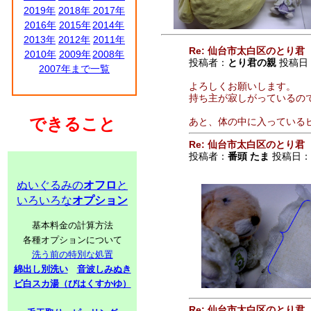
2019年
2018年
2017年
2016年
2015年
2014年
2013年
2012年
2011年
Re: 仙台市太白区のとり君
2010年
2009年
2008年
投稿者：
とり君の親
投稿日：2
2007年まで一覧
よろしくお願いします。
持ち主が寂しがっているの
できること
あと、体の中に入っている
Re: 仙台市太白区のとり君
投稿者：
番頭 たま
投稿日：201
ぬいぐるみの
オフロ
と
いろいろな
オプション
基本料金の計算方法
各種オプションについて
洗う前の特別な処置
綿出し別洗い
音波しみぬき
ビ白スカ湯（びはくすかゆ）
Re: 仙台市太白区のとり君