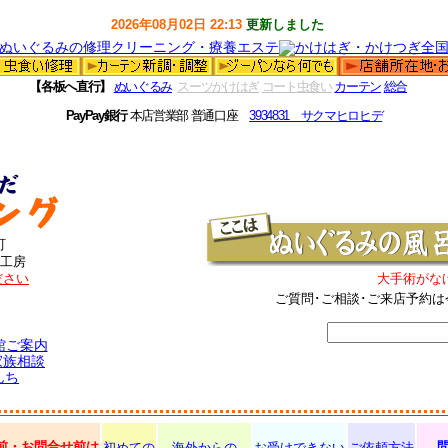
2026年08月02日 22:13
更新しました
【各板へ直行】
ぬいぐるみ
スーツかけはぎ
コート虫食い
カーテン
総合
PayPay銀行
本店営業部 普通口座
3934831 サクマヒロヒデ
町
工房
ださい
大手術がな
ご質問･ご相談･ご来店予約は
館ご案内
家族相談
んち
前・お問合せ前は
初めての
海外からの
お受けできない
ご依頼方法