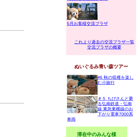
5月お客様交流プラザ
これより過去の交流プラザ一覧
交流プラザの概要
ぬいぐるみ青い森ツアー
#6 秋の収穫を楽し
む小旅行
＃５ ちびさんと乗
る弘南鉄道・弘南
線 東急東横線のお
下がり電車7000系
車両
滞在中のみんな様