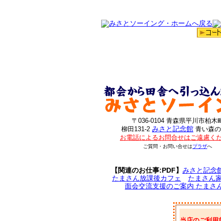
〒036-0104 青森県平川市柏木
みさと記念館
柳田131-2
青い森の
お電話によるお問合せはご遠慮く
ご質問・お問い合せは
プラザ
へ
【関連のお仕事:PDF】
みさと記念
たまさん放課後カフェ
たまさん
面会交流支援のご案内 たまさ
当店のご利用