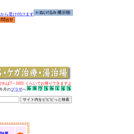
ければ7～10日 くらいでお帰りできますよ
今月の
プラザ
へ
問診票