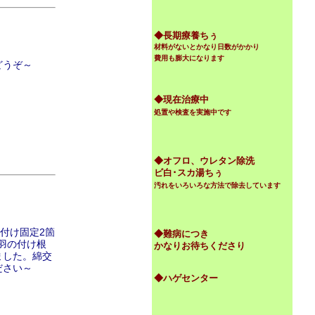
◆
長期療養ちぅ
材料がないとかなり日数がかかり
費用も膨大になります
どうぞ～
◆現在治療中
処置や検査を実施中です
◆オフロ、ウレタン除洗
ビ白･スカ湯ちぅ
汚れをいろいろな方法で除去しています
付け固定2箇
◆難病につき
手羽の付け根
かなりお待ちくださり
ました。綿交
ださい～
◆ハゲセンター