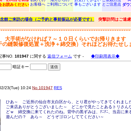
お客様へ
ご利用について
事もございます
とご注意点
をお読みください
ダウ
念館ご来訪の場合（ご予約と事前振込が必要です）
突撃訪問はご遠慮
大手術がなければ７～１０日くらいでお帰りきます
干の縫製修復処置＋洗浄＋綿交換）それほどお待たせし
記事NO.
101947
に関する
返信フォーム
です -
◆印刷用表示◆
暗証キー
/23(Tue) 10:24
No.101947
RES
ひあ～ ご近所の仙台市太白区から、とり君がやってきてくれました。
ご来店ありがとうございました～ どこかで見たことあるトリさん
どｗ 綿交換に来てくれたのね。背中の黒ずみは、ﾅﾆﾅﾆ、当店に来
遊んだの？ あら～ どうぞゴロンしててください～