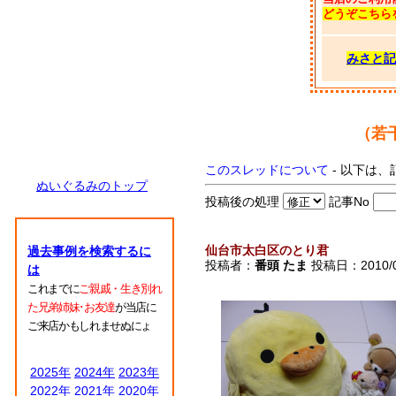
どうぞこちら
みさと記
（若
このスレッドについて
- 以下は、
ぬいぐるみのトップ
投稿後の処理
記事No
仙台市太白区のとり君
過去事例を検索するに
投稿者：
番頭 たま
投稿日：2010/02
は
これまでに
ご親戚・生き別れ
た兄弟姉妹･お友達
が当店に
ご来店かもしれませぬにょ
2025年
2024年
2023年
2022年
2021年
2020年