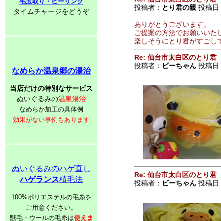
毛玉取り・ピーリング
投稿者：
とり君の親
投稿日：2
タイムチャージをどうぞ
ありがとうございます。
ご提案の方法でお願いいた
楽しそうにとり君がすごし
Re: 仙台市太白区のとり君
投稿者：
ビーちゃん
投稿日：20
なめらか温泉郷の湯治
当店だけの特別なサービス
ぬいぐるみの
温泉湯治
なめらか加工の具体例
効果がない事例もあります
ぬいぐるみのハゲ直し
Re: 仙台市太白区のとり君
ハゲランス
植毛法
投稿者：
ビーちゃん
投稿日：20
100%ポリエステルの毛糸を
ご用意ください。
獣毛・ウールの毛糸は
使えま