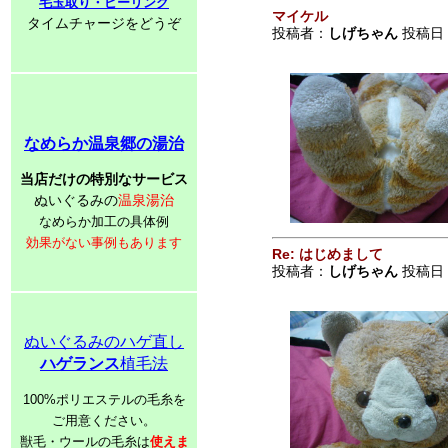
毛玉取り・ピーリング
マイケル
タイムチャージをどうぞ
投稿者：
しげちゃん
投稿日：2
なめらか温泉郷の湯治
当店だけの特別なサービス
ぬいぐるみの
温泉湯治
なめらか加工の具体例
効果がない事例もあります
Re: はじめまして
投稿者：
しげちゃん
投稿日：2
ぬいぐるみのハゲ直し
ハゲランス
植毛法
100%ポリエステルの毛糸を
ご用意ください。
獣毛・ウールの毛糸は
使えま