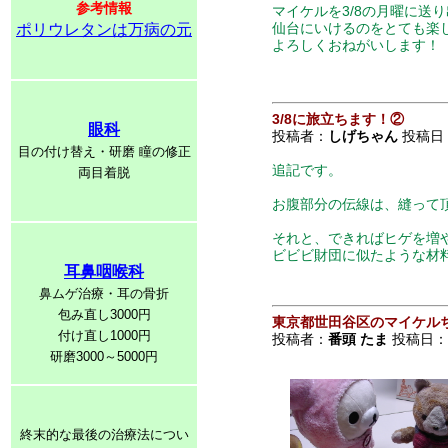
参考情報
マイケルを3/8の月曜に送
仙台にいけるのをとても楽
ポリウレタンは万病の元
よろしくおねがいします！
3/8に旅立ちます！②
眼科
投稿者：
しげちゃん
投稿日：20
目の付け替え・研磨 瞳の修正
追記です。
両目着脱
お腹部分の伝線は、縫って頂
それと、できればヒゲを増や
ビビビ財団に似たような材
耳鼻咽喉科
鼻ムゲ治療・耳の骨折
包み直し3000円
東京都世田谷区のマイケル
付け直し1000円
投稿者：
番頭 たま
投稿日：201
研磨3000～5000円
終末的な最後の治療法につい