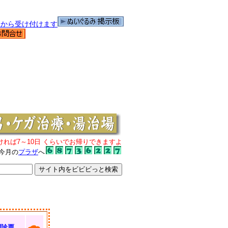
ければ7～10日 くらいでお帰りできますよ
今月の
プラザ
へ
問診票