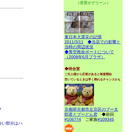
（背景がグリーン）
東日本大震災の記憶
2011/3/11
◆当店での影響と
当時の周辺状況
◆青空救命ボートについて
（2008年6月プラザ）
◆待合室
ご主人様から応答があると検査開始
空いているときは早く帰れるチャンスかも
ｗ
京都府京都市左京区のプー太
郎君とプーどん君
◆前回
#106774
ご家族
#109345
白い部分はハ