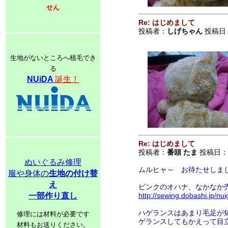
せん
Re: はじめまして
投稿者：
しげちゃん
投稿日：2
生地がないところへ植毛でき
る
NUiDA
誕生！
Re: はじめまして
投稿者：
番頭 たま
投稿日：201
ぬいぐるみ修理
ムルヒャ～ お待たせしま
服や身体の
生地の付け替
え
ピンクのオハナ、なかなか
一部作り直し
http://sewing.dobashi.jp/
ハゲランスはあまり毛足が
修理には材料が必要です
ゲランスしてもかえって目
材料もお送りください。