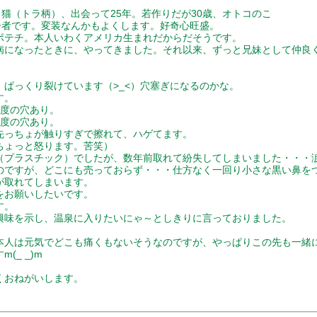
猫（トラ柄）、出会って25年。若作りだが30歳、オトコのこ
者です。変装なんかもよくします。好奇心旺盛。
テチ。本人いわくアメリカ生まれだからだそうです。
になったときに、やってきました。それ以来、ずっと兄妹として仲良
ぱっくり裂けています（>_<）穴塞ぎになるのかな。
す。
度の穴あり。
度の穴あり。
っちょが触りすぎで擦れて、ハゲてます。
ょっと怒ります。苦笑）
プラスチック）でしたが、数年前取れて紛失してしまいました・・・
ですが、どこにも売っておらず・・・仕方なく一回り小さな黒い鼻を
が取れてしまいます。
お願いしたいです。
す。
味を示し、温泉に入りたいにゃ～としきりに言っておりました。
本人は元気でどこも痛くもないそうなのですが、やっぱりこの先も一緒
(_ _)m
くおねがいします。