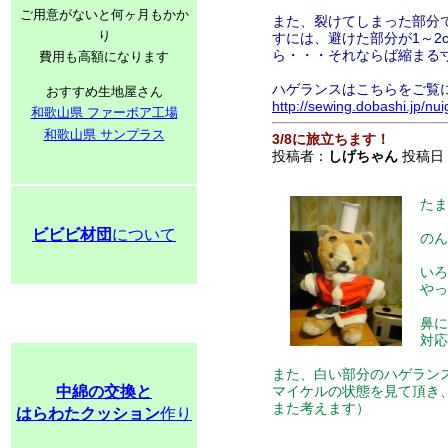
ご用意がないと何ヶ月もかか
また、裂けてしまった部分
り
すには、避けた部分が1～
ら・・・それならば縮まる
費用も高額になります
ハゲランスはこちらをご覧
おすすめ生地屋さん
http://sewing.dobashi.jp/nu
和歌山県 ファーボア工場
和歌山県 サンプラス
3/8に旅立ちます！
投稿者：
しげちゃん
投稿日：20
たま
ビビビ材団
について
のん
いろ
やっ
鼻に
対応
また、白い部分のハゲラン
中綿の交換と
マイケルの状態を見て頂き
また考えます）
はらわたクッション
作り