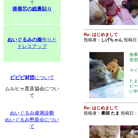
て
接着芯の総裏貼り
Re: はじめまして
ぬいぐるみの服
作りと
投稿者：
しげちゃん
投稿日：2
ドレスアップ
無事
患部
マイ
ビビビ材団
について
たま
ビー
ムルヒャ普及協会につい
い申
て
Re: はじめまして
ぬいぐるみ健康診断
投稿者：
番頭 たま
投稿日：201
ぬいぐるみ懇親会につい
て