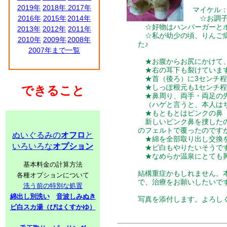
2019年
2018年
2017年
マイケル：
2016年
2015年
2014年
☆お調子
☆好物はハンバーガーとポ
2013年
2012年
2011年
☆私が幼少の頃、りんご病
2010年
2009年
2008年
た♪
2007年まで一覧
★お腹からお尻にかけて、
★右の耳下も裂けていま
★首（後ろ）に3センチ程
★しっぽ根元も1センチ程
できること
★鼻周り、両手・両足の先
（ハゲと言うと、本人はち
★もともとはピンクの鼻（
新しいピンク鼻を捜したの
のフェルトで覆ったのです
ぬいぐるみの
オフロ
と
★綿を全部取り出し交換を
いろいろな
オプション
★ビ白もやりたいそうで
★なめらか温泉にとても興
基本料金の計算方法
結構重症かもしれません。
各種オプションについて
で、治療をお願いしたいですm
洗う前の特別な処置
綿出し別洗い
音波しみぬき
写真を添付します。よろし
ビ白スカ湯（びはくすかゆ）