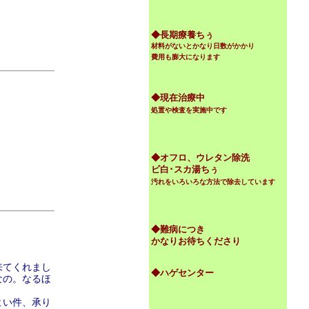
◆
長期療養ちぅ
材料がないとかなり日数がかかり
費用も膨大になります
◆現在治療中
処置や検査を実施中です
◆オフロ、ウレタン除洗
ビ白･スカ湯ちぅ
汚れをいろいろな方法で除去しています
◆難病につき
かなりお待ちくださり
来てくれまし
◆ハゲセンター
なの。なるほ
よい件、承り