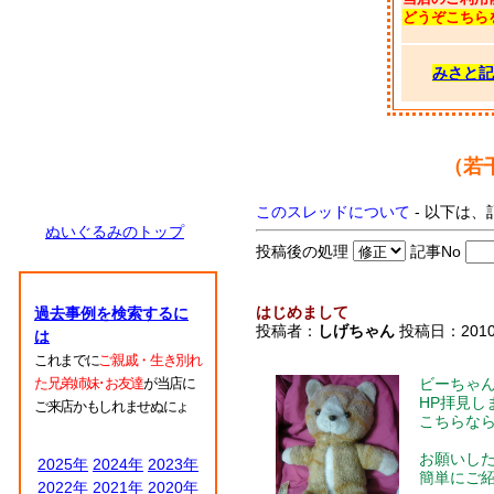
どうぞこちら
みさと記
（若
このスレッドについて
- 以下は、
ぬいぐるみのトップ
投稿後の処理
記事No
はじめまして
過去事例を検索するに
投稿者：
しげちゃん
投稿日：2010/0
は
これまでに
ご親戚・生き別れ
た兄弟姉妹･お友達
が当店に
ビーちゃ
HP拝見し
ご来店かもしれませぬにょ
こちらな
お願いし
2025年
2024年
2023年
簡単にご
2022年
2021年
2020年