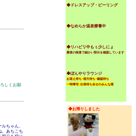
◆ドレスアップ・ピーリング
◆なめらか温泉療養中
◆リハビリ中もぅ少しにょ
最後の検査で細かい部分を確認しています
◆ぼんやりラウンジ
お迎え待ち･相方待ち･確認待ち
ろしくお願
一時帰宅･出発待ち合せのみんな様
◆お帰りしました
ケルちゃん、
ね。あちこち