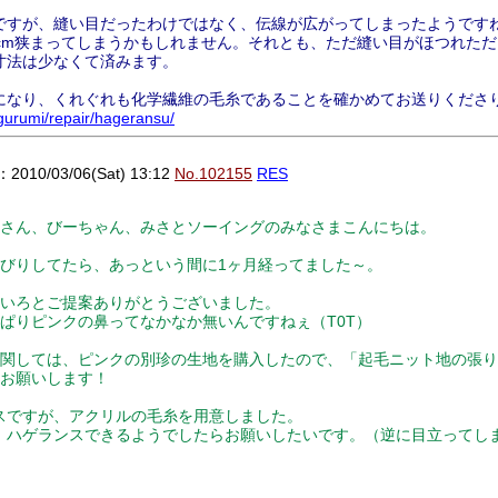
ですが、縫い目だったわけではなく、伝線が広がってしまったようです
2cm狭まってしまうかもしれません。それとも、ただ縫い目がほつれた
寸法は少なくて済みます。
になり、くれぐれも化学繊維の毛糸であることを確かめてお送りくださ
igurumi/repair/hageransu/
10/03/06(Sat) 13:12
No.102155
RES
さん、びーちゃん、みさとソーイングのみなさまこんにちは。
びりしてたら、あっという間に1ヶ月経ってました～。
いろとご提案ありがとうございました。
ぱりピンクの鼻ってなかなか無いんですねぇ（T0T）
関しては、ピンクの別珍の生地を購入したので、「起毛ニット地の張り
お願いします！
スですが、アクリルの毛糸を用意しました。
、ハゲランスできるようでしたらお願いしたいです。（逆に目立ってし