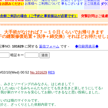
お客様へ
ご利用について
事もございます
とご注意点
をお読みください
ダウ
念館ご来訪の場合（ご予約と事前振込が必要です）
突撃訪問はご遠慮
大手術がなければ７～１０日くらいでお帰りきます
干の縫製修復処置＋洗浄＋綿交換）それほどお待たせし
記事NO.
101629
に関する
返信フォーム
です -
◆印刷用表示◆
暗証キー
2/10(Wed) 00:52
No.101629
RES
ん、みさとソーイングのみなさん、はじめまして！
ました♪ぬいぐるみちゃんたちがとても生き生きと楽しそうにしてる♪
ら我が家のマイケルを安心してお願いできるなと思い投稿しました。
たいのは猫のマイケルです。
紹介と、ざっくりとした依頼内容です。