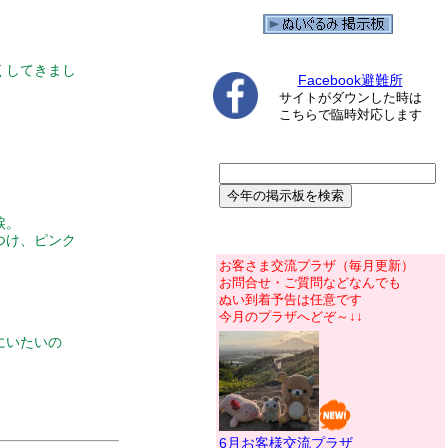
くしてきまし
Facebook避難所
サイトがダウンした時は
こちらで臨時対応します
涙。
つけ、ピンク
お客さま交流プラザ（毎月更新）
お問合せ・ご質問などなんでも
ぬい到着予告は任意です
今月のプラザへどぞ～↓↓
にいたいの
6月お客様交流プラザ