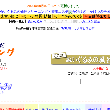
2026年08月02日 22:13
更新しました
【各板へ直行】
ぬいぐるみ
スーツかけはぎ
コート虫食い
カーテン
総合
PayPay銀行
本店営業部 普通口座
3934831 サクマヒロヒデ
町
工房
ださい
大手術がな
ご質問･ご相談･ご来店予約は
館ご案内
家族相談
んち
前・お問合せ前は
初めての
海外からの
お受けできない
ご依頼方法