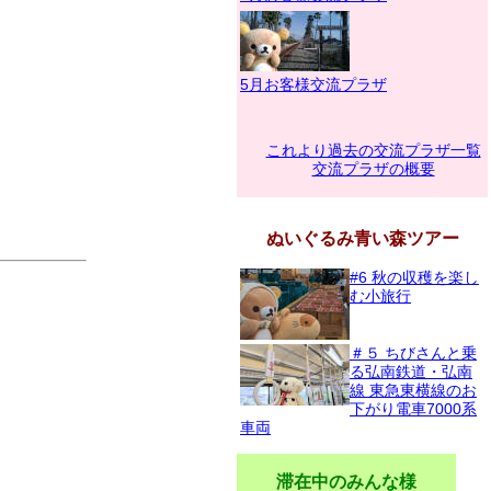
5月お客様交流プラザ
これより過去の交流プラザ一覧
交流プラザの概要
ぬいぐるみ青い森ツアー
#6 秋の収穫を楽し
む小旅行
＃５ ちびさんと乗
る弘南鉄道・弘南
線 東急東横線のお
下がり電車7000系
車両
滞在中のみんな様