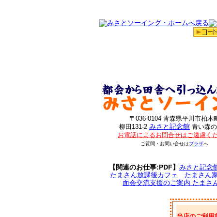
〒036-0104 青森県平川市柏木
みさと記念館
柳田131-2
青い森の
お電話によるお問合せはご遠慮く
ご質問・お問い合せは
プラザ
へ
【関連のお仕事:PDF】
みさと記念
たまさん放課後カフェ
たまさん
面会交流支援のご案内 たまさ
当店のご利用