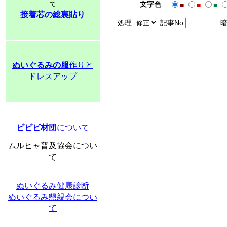
て
文字色
■
■
■
接着芯の総裏貼り
処理
記事No
暗
ぬいぐるみの服
作りと
ドレスアップ
ビビビ材団
について
ムルヒャ普及協会につい
て
ぬいぐるみ健康診断
ぬいぐるみ懇親会につい
て