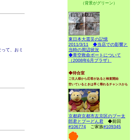
（背景がグリーン）
東日本大震災の記憶
2011/3/11
◆当店での影響と
なって、おミ
当時の周辺状況
◆青空救命ボートについて
（2008年6月プラザ）
◆待合室
ご主人様から応答があると検査開始
空いているときは早く帰れるチャンスかも
京都府京都市左京区のプー太
郎君とプーどん君
◆前回
#106774
ご家族
#109345