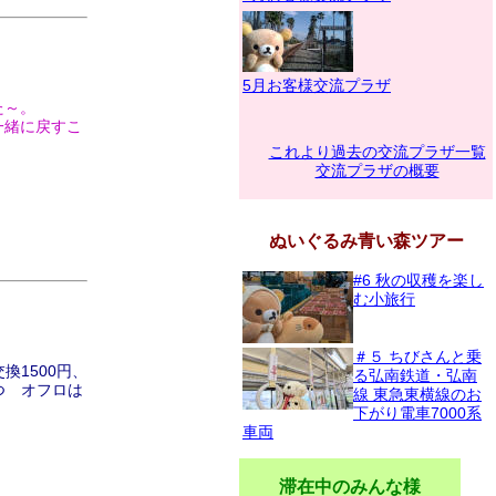
5月お客様交流プラザ
た～。
一緒に戻すこ
これより過去の交流プラザ一覧
交流プラザの概要
ぬいぐるみ青い森ツアー
#6 秋の収穫を楽し
む小旅行
＃５ ちびさんと乗
換1500円、
る弘南鉄道・弘南
まつ オフロは
線 東急東横線のお
下がり電車7000系
車両
滞在中のみんな様