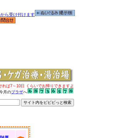
ければ7～10日 くらいでお帰りできますよ
今月の
プラザ
へ
問診票