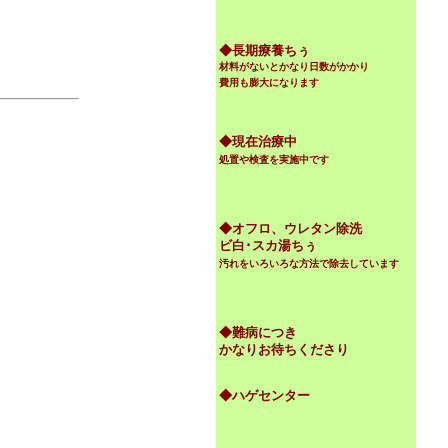
◆
長期療養ちぅ
材料がないとかなり日数がかかり
！
費用も膨大になります
◆現在治療中
処置や検査を実施中です
◆オフロ、ウレタン除洗
ビ白･スカ湯ちぅ
汚れをいろいろな方法で除去しています
◆難病につき
かなりお待ちくださり
◆ハゲセンター