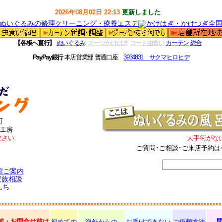
2026年08月02日 22:13
更新しました
【各板へ直行】
ぬいぐるみ
スーツかけはぎ
コート虫食い
カーテン
総合
PayPay銀行
本店営業部 普通口座
3934831 サクマヒロヒデ
町
工房
ださい
大手術がな
ご質問･ご相談･ご来店予約は
館ご案内
家族相談
んち
前・お問合せ前は
初めての
海外からの
お受けできない
ご依頼方法