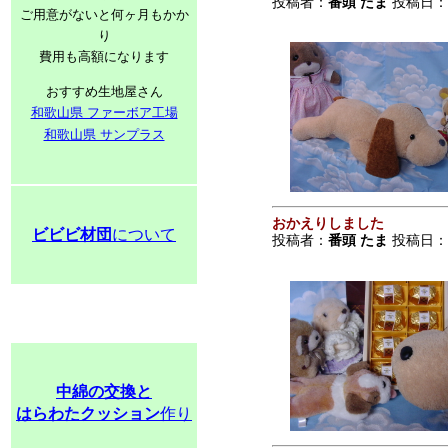
投稿者：
番頭 たま
投稿日：201
ご用意がないと何ヶ月もかか
り
費用も高額になります
おすすめ生地屋さん
和歌山県 ファーボア工場
和歌山県 サンプラス
おかえりしました
ビビビ材団
について
投稿者：
番頭 たま
投稿日：201
中綿の交換と
はらわたクッション
作り