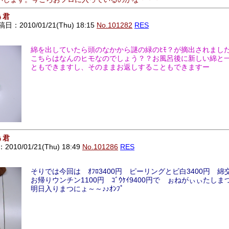
ぅ君
日：2010/01/21(Thu) 18:15
No.101282
RES
綿を出していたら頭のなかから謎の緑のﾋﾓ？が摘出されまし
こちらはなんのヒモなのでしょう？？お風呂後に新しい綿と
ともできますし、そのままお返しすることもできますー
ぅ君
010/01/21(Thu) 18:49
No.101286
RES
そりでは今回は ｵﾌﾛ3400円 ピーリングとビ白3400円 綿交
お帰りウンチン1100円 ｺﾞｳｹｲ9400円で ぉねがぃぃたし
明日入りまつにょ～～♪♪ｵﾝﾌﾟ