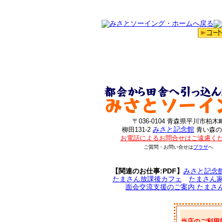
〒036-0104 青森県平川市柏木
みさと記念館
柳田131-2
青い森の
お電話によるお問合せはご遠慮く
ご質問・お問い合せは
プラザ
へ
【関連のお仕事:PDF】
みさと記念
たまさん放課後カフェ
たまさん
面会交流支援のご案内 たまさ
当店のご利用