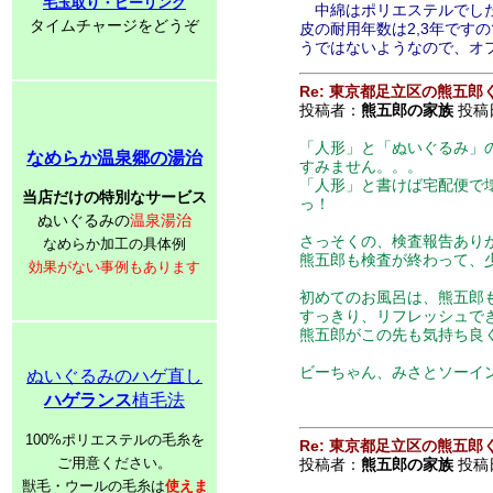
毛玉取り・ピーリング
中綿はポリエステルでした
タイムチャージをどうぞ
皮の耐用年数は2,3年で
うではないようなので、オ
Re: 東京都足立区の熊五郎
投稿者：
熊五郎の家族
投稿日：
「人形」と「ぬいぐるみ」
なめらか温泉郷の湯治
すみません。。。
「人形」と書けば宅配便で
当店だけの特別なサービス
っ！
ぬいぐるみの
温泉湯治
さっそくの、検査報告あり
なめらか加工の具体例
熊五郎も検査が終わって、
効果がない事例もあります
初めてのお風呂は、熊五郎
すっきり、リフレッシュで
熊五郎がこの先も気持ち良
ビーちゃん、みさとソーイ
ぬいぐるみのハゲ直し
ハゲランス
植毛法
100%ポリエステルの毛糸を
Re: 東京都足立区の熊五郎
ご用意ください。
投稿者：
熊五郎の家族
投稿日：
獣毛・ウールの毛糸は
使えま