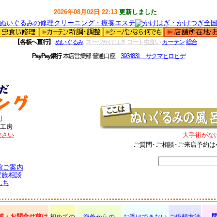
2026年08月02日 22:13
更新しました
【各板へ直行】
ぬいぐるみ
スーツかけはぎ
コート虫食い
カーテン
総合
PayPay銀行
本店営業部 普通口座
3934831 サクマヒロヒデ
町
工房
ださい
大手術がな
ご質問･ご相談･ご来店予約は
館ご案内
家族相談
んち
前・お問合せ前は
初めての
海外からの
お受けできない
ご依頼方法