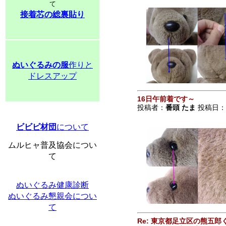
て
接着芯の総裏貼り
ぬいぐるみの服
作りと
ドレスアップ
16日午前着です～
投稿者：
番頭 たま
投稿日：200
ビビビ材団
について
ムルヒャ普及協会につい
て
ぬいぐるみ健康診断
ぬいぐるみ懇親会につい
て
Re: 東京都足立区の熊五郎