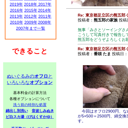
2019年
2018年
2017年
2016年
2015年
2014年
Re: 東京都足立区の熊五郎
2013年
2012年
2011年
投稿者：
熊五郎の家族
投稿日：
2010年
2009年
2008年
2007年まで一覧
無事「みさとソーイングさ
こうして写真付きで報告して
熊五郎をどうぞよろしくお
Re: 東京都足立区の熊五郎
できること
投稿者：
番頭 たま
投稿日：20
ぬいぐるみの
オフロ
と
いろいろな
オプション
基本料金の計算方法
各種オプションについて
洗う前の特別な処置
綿出し別洗い
音波しみぬき
今回はオフロ2900円、な
が5×500＝2500円、綿
ビ白スカ湯（びはくすかゆ）
す。