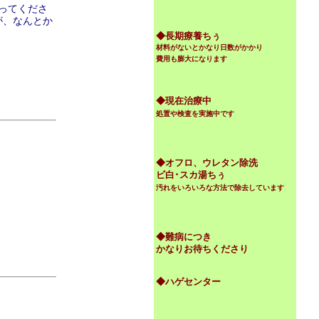
ってくださ
が、なんとか
◆
長期療養ちぅ
材料がないとかなり日数がかかり
費用も膨大になります
◆現在治療中
処置や検査を実施中です
◆オフロ、ウレタン除洗
ビ白･スカ湯ちぅ
汚れをいろいろな方法で除去しています
◆難病につき
かなりお待ちくださり
◆ハゲセンター