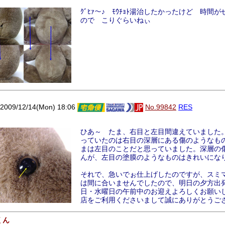
ｸﾞﾋｧ～♪ ﾓｳﾁｮﾄ湯治したかったけど 時間
ので こりぐらいねぃ
9/12/14(Mon) 18:06
No.99842
RES
ひあ～ たま、右目と左目間違えていました。ｵ
っていたのは右目の深層にある傷のようなも
まは左目のことだと思っていました。深層の
んが、左目の塗膜のようなものはきれいにな
それで、急いでぉ仕上げしたのですが、スミ
は間に合いませんでしたので、明日の夕方出発
日・水曜日の午前中のお迎えよろしくお願い
店をご利用くださいまして誠にありがとうご
くん