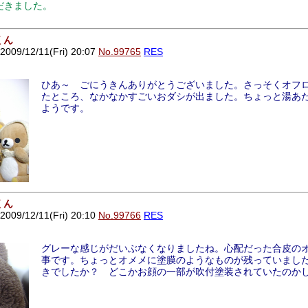
だきました。
くん
9/12/11(Fri) 20:07
No.99765
RES
ひあ～ ごにうきんありがとうございました。さっそくオフ
たところ、なかなかすごいおダシが出ました。ちょっと湯あ
ようです。
くん
9/12/11(Fri) 20:10
No.99766
RES
グレーな感じがだいぶなくなりましたね。心配だった合皮の
事です。ちょっとオメメに塗膜のようなものが残っていまし
きでしたか？ どこかお顔の一部が吹付塗装されていたのか