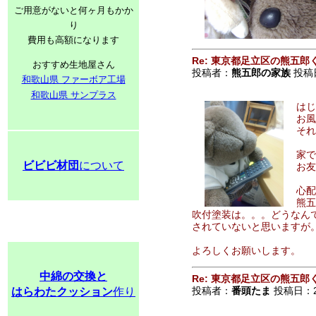
ご用意がないと何ヶ月もかか
り
費用も高額になります
Re: 東京都足立区の熊五郎
おすすめ生地屋さん
投稿者：
熊五郎の家族
投稿日：
和歌山県 ファーボア工場
和歌山県 サンプラス
はじ
お風
それ
家で
ビビビ材団
について
お友
心配
熊五
吹付塗装は。。。どうなん
されていないと思いますが
よろしくお願いします。
中綿の交換と
Re: 東京都足立区の熊五郎
投稿者：
番頭たま
投稿日：200
はらわたクッション
作り