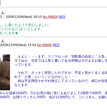
くん
2009/12/09(Wed) 18:15
No.99658
RES
ん」に着いたようで安心しました。
くださると”ほっ”とします。
願いします★
くん
09/12/09(Wed) 19:54
No.99666
RES
ええと・・・まず、スミマセンが、宅配便の品名に「人形
ダメねｗ 当店では人形と書いてある荷物はそのままお返し
っています。
それで、さっそく拝見したのですが、手足と首がくるくる
れで「人形」ということなのかしら・・・
綿は手足胴頭それぞれ独立して入っているので、綿口が全部
なります。
めらか温泉1500円、穴がお尻の他に首にもありまして2箇所で400円、
交換3000円、お帰りウンチん700円、合計11200円にて、ごにうきん、お