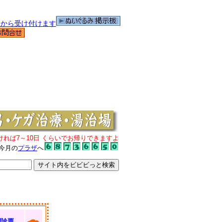
ければ7～10日 くらいでお帰りできますよ
今月の
プラザ
へ
問診票