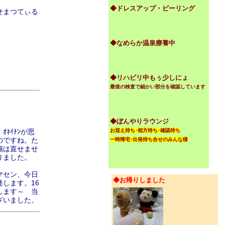
◆ドレスアップ・ピーリング
がせまつてぃる
◆なめらか温泉療養中
◆リハビリ中もぅ少しにょ
最後の検査で細かい部分を確認しています
◆ぼんやりラウンジ
ﾈｲﾁﾝが思
お迎え待ち･相方待ち･確認待ち
のですね。た
一時帰宅･出発待ち合せのみんな様
傷は直せませ
りました。
マセン、今日
◆お帰りしました
します。16
します～ 当
ざいました。