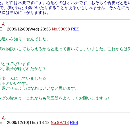
。ビ白は不要ですにょ。心配なのはオハナです。おそらく合皮だと思
すので、剥がれたり傷ついたりすることがあるかもしれません。そんなに
フロは早めに上がりますね。
くん
2009/12/09(Wed) 23:36
No.99698
RES
の違いを知りませんでした。
壊れ物扱いしてもらえるかもと思って書いてしまいました。これからは
がとうございます。
少し緊張がほぐれたかな？
も楽しみにしていました☆
きるといいです。
く過ごせるようになればいいなと思います。
ングの皆さま これからも熊五郎をよろしくお願いしますっ♪
くん
2009/12/10(Thu) 18:12
No.99713
RES