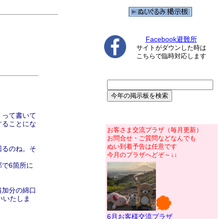
Facebook避難所
サイトがダウンした時は
こちらで臨時対応します
」って書いて
することにな
お客さま交流プラザ（毎月更新）
お問合せ・ご質問などなんでも
ぬい到着予告は任意です
回るのね。そ
今月のプラザへどぞ～↓↓
で6箇所に
追加分の綿口
願いいたしま
6月お客様交流プラザ