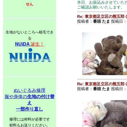
本日、お振込みさせていた
せん
ご確認お願いいたします。
Re: 東京都足立区の熊五郎
投稿者：
番頭 たま
投稿日：200
生地がないところへ植毛でき
る
NUiDA
誕生！
Re: 東京都足立区の熊五郎
投稿者：
番頭 たま
投稿日：200
ぬいぐるみ修理
服や身体の
生地の付け替
え
一部作り直し
修理には材料が必要です
材料もお送りください。