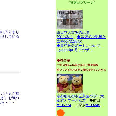
（背景がグリーン）
ロに入りまし
東日本大震災の記憶
たりしている
2011/3/11
◆当店での影響と
当時の周辺状況
◆青空救命ボートについて
（2008年6月プラザ）
◆待合室
ご主人様から応答があると検査開始
空いているときは早く帰れるチャンスかも
オハナもご無
京都府京都市左京区のプー太
たが、お気づ
郎君とプーどん君
◆前回
しら・・・
#106774
ご家族
#109345