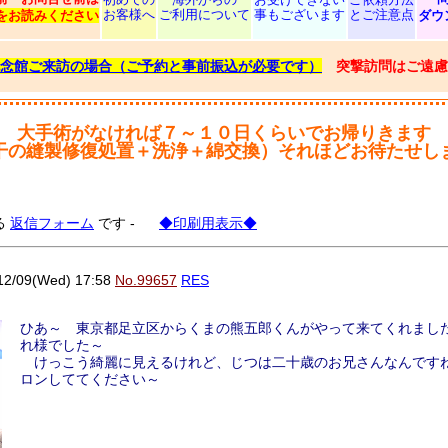
お客様へ
ご利用について
事もございます
とご注意点
をお読みください
ダウ
念館ご来訪の場合（ご予約と事前振込が必要です）
突撃訪問はご遠慮
大手術がなければ７～１０日くらいでお帰りきます
干の縫製修復処置＋洗浄＋綿交換）それほどお待たせし
る
返信フォーム
です -
◆印刷用表示◆
/09(Wed) 17:58
No.99657
RES
ひあ～ 東京都足立区からくまの熊五郎くんがやって来てくれまし
れ様でした～
けっこう綺麗に見えるけれど、じつは二十歳のお兄さんなんです
ロンしててください～