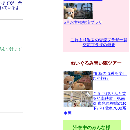
いますが、合
汚れているよ
5月お客様交流プラザ
これより過去の交流プラザ一覧
交流プラザの概要
気をつけます
ぬいぐるみ青い森ツアー
#6 秋の収穫を楽し
む小旅行
＃５ ちびさんと乗
る弘南鉄道・弘南
線 東急東横線のお
下がり電車7000系
車両
滞在中のみんな様