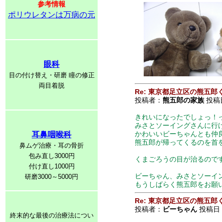
参考情報
ポリウレタンは万病の元
眼科
目の付け替え・研磨 瞳の修正
両目着脱
Re: 東京都足立区の熊五郎
投稿者：
熊五郎の家族
投稿日：
きれいになったでしょっ！
みさとソーイングさんに行
かわいいビーちゃんとも仲
耳鼻咽喉科
熊五郎が帰ってくるのを首
鼻ムゲ治療・耳の骨折
包み直し3000円
くまごろうの目が治るので
付け直し1000円
ビーちゃん、みさとソーイ
研磨3000～5000円
もうしばらく熊五郎をお願
Re: 東京都足立区の熊五郎
投稿者：
ビーちゃん
投稿日：2
終末的な最後の治療法につい