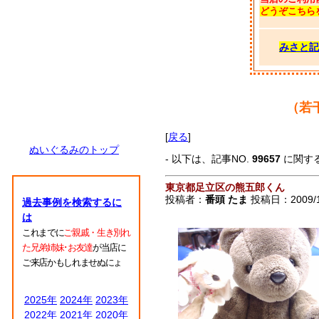
どうぞこちら
みさと記
（若
[
戻る
]
ぬいぐるみのトップ
- 以下は、記事NO.
99657
に関す
東京都足立区の熊五郎くん
投稿者：
番頭 たま
投稿日：2009/12
過去事例を検索するに
は
これまでに
ご親戚・生き別れ
た兄弟姉妹･お友達
が当店に
ご来店かもしれませぬにょ
2025年
2024年
2023年
2022年
2021年
2020年