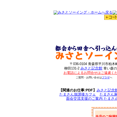
〒036-0104 青森県平川市柏木
みさと記念館
柳田131-2
青い森の
お電話によるお問合せはご遠慮く
ご質問・お問い合せは
プラザ
へ
【関連のお仕事:PDF】
みさと記念
たまさん放課後カフェ
たまさん
面会交流支援のご案内 たまさ
当店のご利用