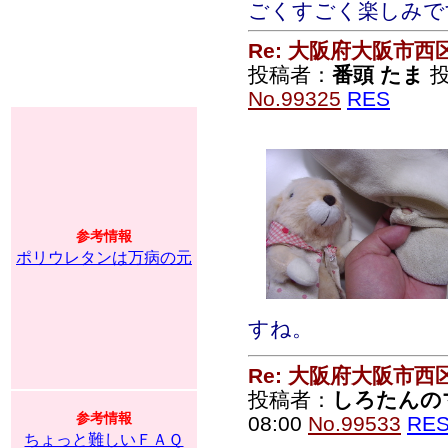
ごくすごく楽しみで
Re: 大阪府大阪市
投稿者：
番頭 たま
投
No.99325
RES
参考情報
ポリウレタンは万病の元
すね。
Re: 大阪府大阪市
投稿者：
しろたんの
参考情報
08:00
No.99533
RE
ちょっと難しいＦＡＱ