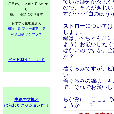
ていた部分が茶色く
ご用意がないと何ヶ月もかか
ので、それがきれい
り
すが･･･ビ白のほう
費用も高額になります
おすすめ生地屋さん
ストローについては
和歌山県 ファーボア工場
します。
和歌山県 サンプラス
綿は、ぺちゃんこに
ようにお願いしたく
はないのですが。全
か？
ビビビ材団
について
着ぐるみですが、ビ
い。
着ぐるみの綿は、キ
で、それでお願いし
ちなみに、ここまで
中綿の交換と
ょうか･･･？
はらわたクッション
作り