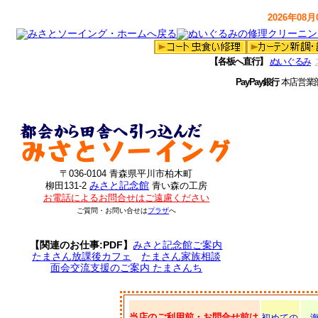
2026年08月0
【各板へ直行】
ぬいぐるみ
PayPay銀行
本店営業
〒036-0104 青森県平川市柏木町
みさと記念館
柳田131-2
青い森の工房
お電話によるお問合せはご遠慮ください
ご質問・お問い合せは
プラザ
へ
【関連のお仕事:PDF】
みさと記念館ご案内
たまさん放課後カフェ
たまさん家族相談
面会交流支援のご案内 たまさんち
当店のご利用前・お問合せ前は
初めての