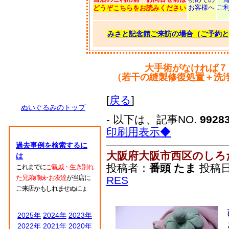
お客様へ
ご
どうぞこちらをお読みください
みさと記念館ご来訪の場合（ご予約と
大手術がなければ７
（若干の縫製修復処置＋洗
[
戻る
]
ぬいぐるみのトップ
- 以下は、記事NO.
9928
印刷用表示◆
過去事例を検索するに
大阪府大阪市西区のしろ
は
投稿者：
番頭 たま
投稿日：2
これまでに
ご親戚・生き別れ
た兄弟姉妹･お友達
が当店に
RES
ご来店かもしれませぬにょ
2025年
2024年
2023年
2022年
2021年
2020年