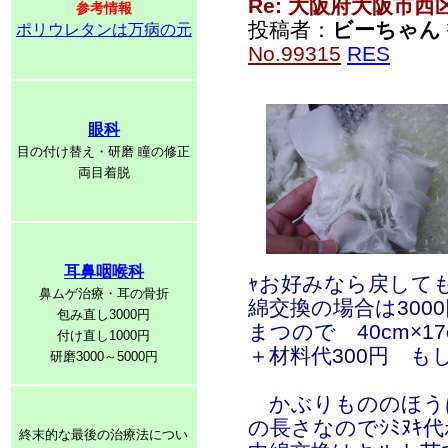
Re: 大阪府大阪市
参考情報
投稿者：
ビーちゃん
ポリウレタンは万病の元
No.99315
RES
眼科
目の付け替え・研磨 瞳の修正
両目着脱
耳鼻咽喉科
ｬお好みなら戻して
鼻ムゲ治療・耳の骨折
綿交換の場合は30
包み直し3000円
まつので 40cm×1
付け直し1000円
＋材料代300円 も
研磨3000～5000円
かぶりもののほうは 
の長さなのでｼﾐﾇｷ
終末的な最後の治療法につい