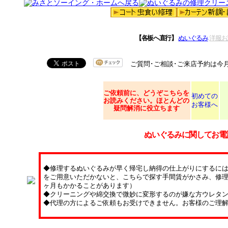
【各板へ直行】
ぬいぐるみ
洋服お
ご質問･ご相談･ご来店予約は今
ご依頼
前に、どうぞこちらを
初めての
お読みください。ほとんどの
お客様へ
疑問解消に役立ちます
ぬいぐるみに関してお電
◆修理するぬいぐるみが早く帰宅し納得の仕上がりにするに
をご用意いただかないと、こちらで探す手間賃がかさみ、修理
ヶ月もかかることがあります）
◆クリーニングや綿交換で微妙に変形するのが嫌な方ウレタ
◆代理の方によるご依頼もお受けできません。お客様のご理