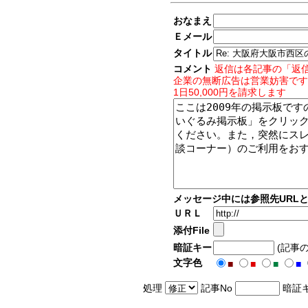
おなまえ
Ｅメール
タイトル
コメント
返信は各記事の「返
企業の無断広告は営業妨害です
1日50,000円を請求します
メッセージ中には参照先URL
ＵＲＬ
添付File
暗証キー
(記事
文字色
■
■
■
■
処理
記事No
暗証