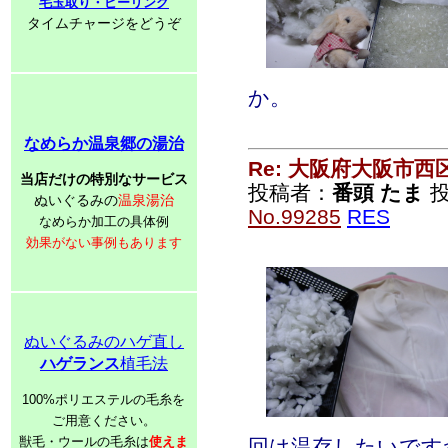
毛玉取り・ピーリング
タイムチャージをどうぞ
か。
なめらか温泉郷の湯治
Re: 大阪府大阪市
当店だけの特別なサービス
投稿者：
番頭 たま
投
ぬいぐるみの
温泉湯治
No.99285
RES
なめらか加工の具体例
効果がない事例もあります
ぬいぐるみのハゲ直し
ハゲランス
植毛法
100%ポリエステルの毛糸を
ご用意ください。
獣毛・ウールの毛糸は
使えま
回は温存したいです