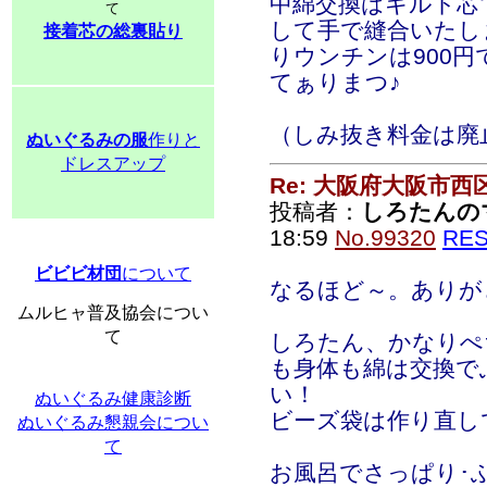
中綿交換はキルト芯で
て
して手で縫合いたし
接着芯の総裏貼り
りウンチンは900
てぁりまつ♪
（しみ抜き料金は
ぬいぐるみの服
作りと
ドレスアップ
Re: 大阪府大阪市
投稿者：
しろたんの
18:59
No.99320
RE
ビビビ材団
について
なるほど～。ありが
ムルヒャ普及協会につい
て
しろたん、かなりぺ
も身体も綿は交換で
い！
ぬいぐるみ健康診断
ビーズ袋は作り直し
ぬいぐるみ懇親会につい
て
お風呂でさっぱり･