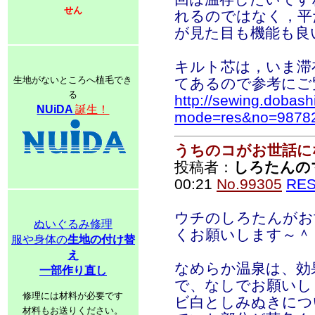
せん
れるのではなく，平
が見た目も機能も良
キルト芯は，いま滞
生地がないところへ植毛でき
てあるので参考にご
る
http://sewing.dobash
NUiDA
誕生！
mode=res&no=9878
うちのコがお世話に
投稿者：
しろたんの
00:21
No.99305
RE
ウチのしろたんがお
ぬいぐるみ修理
くお願いします～＾
服や身体の
生地の付け替
え
なめらか温泉は、効
一部作り直し
で、なしでお願いしま
修理には材料が必要です
ビ白としみぬきにつ
材料もお送りください。