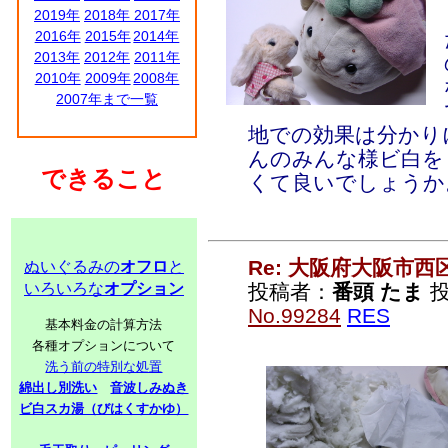
2019年
2018年
2017年
2016年
2015年
2014年
2013年
2012年
2011年
2010年
2009年
2008年
2007年まで一覧
地での効果は分かり
んのみんな様ビ白を
できること
くて良いでしょうか
Re: 大阪府大阪市
ぬいぐるみの
オフロ
と
いろいろな
オプション
投稿者：
番頭 たま
投
No.99284
RES
基本料金の計算方法
各種オプションについて
洗う前の特別な処置
綿出し別洗い
音波しみぬき
ビ白スカ湯（びはくすかゆ）