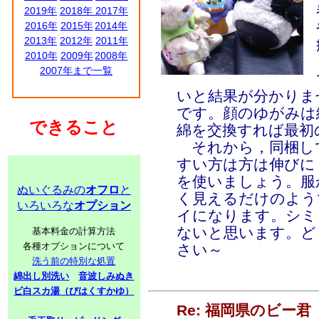
2019年
2018年
2017年
2016年
2015年
2014年
2013年
2012年
2011年
2010年
2009年
2008年
2007年まで一覧
いと結果が分かりま
です。顔のゆがみは
できること
綿を交換すれば最初
それから，同梱して
すい方は方は伸びに
を使いましょう。服
ぬいぐるみの
オフロ
と
く見えるだけのよう
いろいろな
オプション
イになります。シミ
ないと思います。ど
基本料金の計算方法
各種オプションについて
さい～
洗う前の特別な処置
綿出し別洗い
音波しみぬき
ビ白スカ湯（びはくすかゆ）
Re: 福岡県のビー君