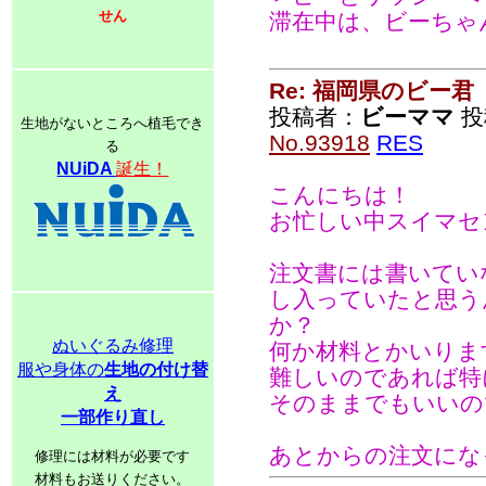
せん
滞在中は、ビーちゃ
Re: 福岡県のビー君
投稿者：
ビーママ
投稿
生地がないところへ植毛でき
No.93918
RES
る
NUiDA
誕生！
こんにちは！
お忙しい中スイマセ
注文書には書いてい
し入っていたと思う
か？
ぬいぐるみ修理
何か材料とかいりま
服や身体の
生地の付け替
難しいのであれば特
え
そのままでもいいの
一部作り直し
あとからの注文にな
修理には材料が必要です
材料もお送りください。