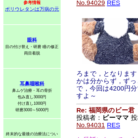
No.94029
RES
参考情報
ポリウレタンは万病の元
眼科
目の付け替え・研磨 瞳の修正
両目着脱
ろまで，となります
かは分からず，ずっ
耳鼻咽喉科
で，今回は4200
鼻ムゲ治療・耳の骨折
すよ～
包み直し3000円
付け直し1000円
Re: 福岡県のビー君
研磨3000～5000円
投稿者：
ビーママ
投稿
No.94031
RES
終末的な最後の治療法につい