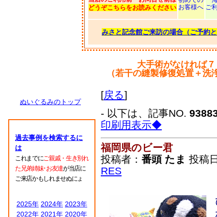
お客様へ
ご
どうぞこちらをお読みください
みさと記念館ご来訪の場合（ご予約と
大手術がなければ７
（若干の縫製修復処置＋洗
[
戻る
]
ぬいぐるみのトップ
- 以下は、記事NO.
9388
印刷用表示◆
過去事例を検索するに
福岡県のビー君
は
投稿者：
番頭 たま
投稿日：
これまでに
ご親戚・生き別れ
た兄弟姉妹･お友達
が当店に
RES
ご来店かもしれませぬにょ
2025年
2024年
2023年
2022年
2021年
2020年