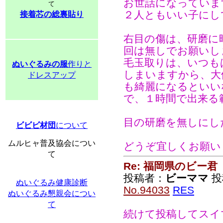
お世話になっていま
て
２人ともいい子にし
接着芯の総裏貼り
右目の傷は、研磨に
回は無しでお願いし
毛玉取りは、いつも
ぬいぐるみの服
作りと
しまいますから、大
ドレスアップ
も綺麗になるといい
で、１時間で出来る
目の研磨を無しにし
ビビビ材団
について
ムルヒャ普及協会につい
どうぞ宜しくお願い
て
Re: 福岡県のビー君
投稿者：
ビーママ
投稿
ぬいぐるみ健康診断
No.94033
RES
ぬいぐるみ懇親会につい
て
続けて投稿してスイ