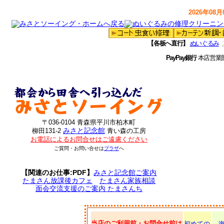
2026年08月0
【各板へ直行】
ぬいぐるみ
PayPay銀行
本店営業
〒036-0104 青森県平川市柏木町
みさと記念館
柳田131-2
青い森の工房
お電話によるお問合せはご遠慮ください
ご質問・お問い合せは
プラザ
へ
【関連のお仕事:PDF】
みさと記念館ご案内
たまさん放課後カフェ
たまさん家族相談
面会交流支援のご案内 たまさんち
当店のご利用前・お問合せ前は
初めての