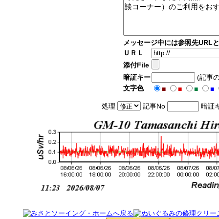
メッセージ中には参照先URL
ＵＲＬ
添付File
暗証キー
(記事
文字色
■
■
■
■
処理
記事No
暗証