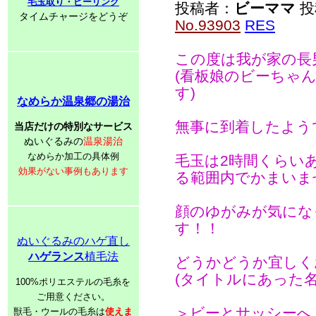
毛玉取り・ピーリング
投稿者：
ビーママ
投稿
タイムチャージをどうぞ
No.93903
RES
この度は我が家の長
(看板娘のビーちゃ
す)
なめらか温泉郷の湯治
無事に到着したよう
当店だけの特別なサービス
ぬいぐるみの
温泉湯治
なめらか加工の具体例
毛玉は2時間くらい
効果がない事例もあります
る範囲内でかまいま
顔のゆがみが気にな
す！！
ぬいぐるみのハゲ直し
ハゲランス
植毛法
どうかどうか宜しく
(タイトルにあった
100%ポリエステルの毛糸を
ご用意ください。
＞ビーとサッシーへ
獣毛・ウールの毛糸は
使えま