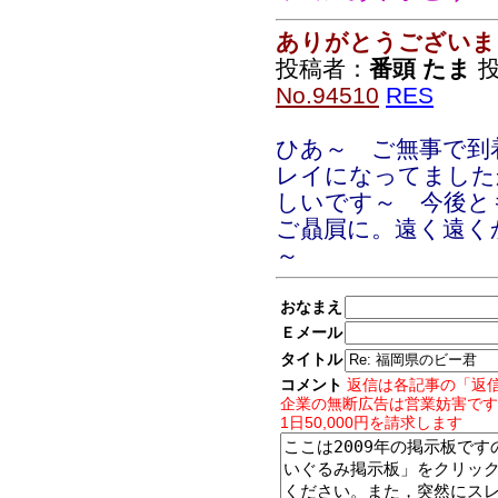
ありがとうございま
投稿者：
番頭 たま
投
No.94510
RES
ひあ～ ご無事で到
レイになってました
しいです～ 今後と
ご贔屓に。遠く遠く
～
おなまえ
Ｅメール
タイトル
コメント
返信は各記事の「返
企業の無断広告は営業妨害です
1日50,000円を請求します