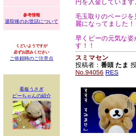
円を入金しています
参考情報
毛玉取りのページを
退院後のお世話について
麗になってました！
早くビーの元気な姿
す！！
くどいようですが
必ずお読みください
スミマセン
ご依頼時のご注意点
投稿者：
番頭 たま
投
No.94056
RES
看板うさぎ
ビーちゃんの紹介