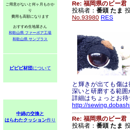
Re: 福岡県のビー君
ご用意がないと何ヶ月もかか
投稿者：
番頭 たま
投
り
No.93980
RES
費用も高額になります
おすすめ生地屋さん
和歌山県 ファーボア工場
和歌山県 サンプラス
ビビビ材団
について
と輝きが出ても傷は
深いと研磨する範囲
詳細はちょっとお待
http://sewing.dobash
中綿の交換と
Re: 福岡県のビー君
はらわたクッション
作り
投稿者：
番頭 たま
投