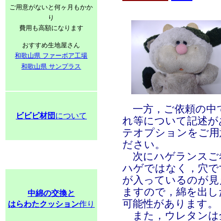
ご用意がないと何ヶ月もかか
り
費用も高額になります
おすすめ生地屋さん
和歌山県 ファーボア工場
和歌山県 サンプラス
一方，ご依頼の中
ビビビ材団
について
れ等について記述が
テオプションをご用
ださい。
次にハゲランスご
ハゲではなく，穴で
が入っているのが見
ますので，綿を出し
中綿の交換と
可能性があります。
はらわたクッション
作り
また，ウレタンは