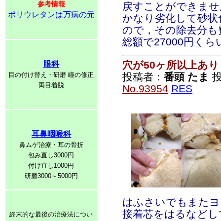
参考情報
戻すことができませ
ポリウレタンは万病の元
かなり劣化して砂状
ので，その除去分も
総額で27000円く
穴が50ヶ所以上あ
眼科
目の付け替え・研磨 瞳の修正
投稿者：
番頭 たま
投稿
両目着脱
No.93954
RES
耳鼻咽喉科
鼻ムゲ治療・耳の骨折
包み直し3000円
付け直し1000円
研磨3000～5000円
はふさいでもまたヨ
接着芯をはるなどし
終末的な最後の治療法につい