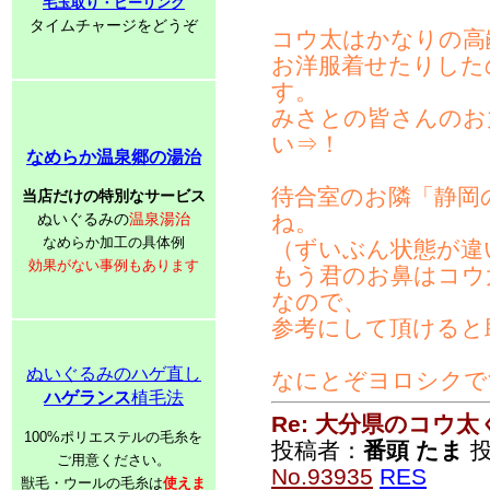
毛玉取り・ピーリング
タイムチャージをどうぞ
コウ太はかなりの高
お洋服着せたりした
す。
みさとの皆さんのお
い⇒！
なめらか温泉郷の湯治
待合室のお隣「静岡
当店だけの特別なサービス
ぬいぐるみの
温泉湯治
ね。
なめらか加工の具体例
（ずいぶん状態が違
効果がない事例もあります
もう君のお鼻はコウ
なので、
参考にして頂けると
ぬいぐるみのハゲ直し
なにとぞヨロシクで
ハゲランス
植毛法
Re: 大分県のコウ太
100%ポリエステルの毛糸を
投稿者：
番頭 たま
投
ご用意ください。
No.93935
RES
獣毛・ウールの毛糸は
使えま