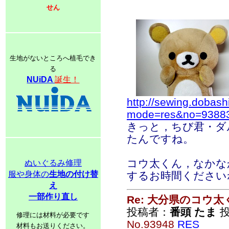
せん
生地がないところへ植毛でき
る
NUiDA
誕生！
http://sewing.dobash
mode=res&no=9388
きっと，ちび君・ダ
たんですね。
コウ太くん，なかな
ぬいぐるみ修理
服や身体の
生地の付け替
するお時間ください
え
一部作り直し
Re: 大分県のコウ太
投稿者：
番頭 たま
投稿
修理には材料が必要です
No.93948
RES
材料もお送りください。