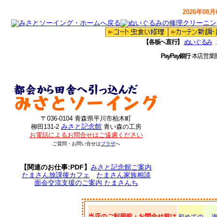
2026年08月0
【各板へ直行】
ぬいぐるみ
PayPay銀行
本店営業
〒036-0104 青森県平川市柏木町
みさと記念館
柳田131-2
青い森の工房
お電話によるお問合せはご遠慮ください
ご質問・お問い合せは
プラザ
へ
【関連のお仕事:PDF】
みさと記念館ご案内
たまさん放課後カフェ
たまさん家族相談
面会交流支援のご案内 たまさんち
当店のご利用前・お問合せ前は
初めての