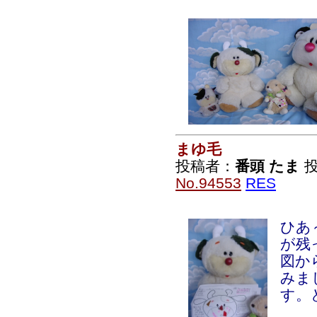
まゆ毛
投稿者：
番頭 たま
投
No.94553
RES
ひあ
が残
図か
みま
す。