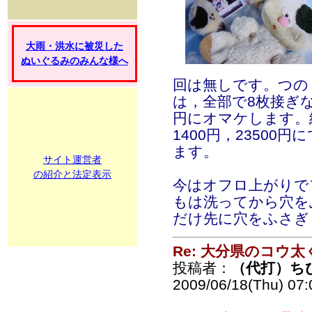
大雨・洪水に被災した
ぬいぐるみのみんな様へ
回は無しです。つの
は，全部で8枚接ぎなの
円にオマケします。
1400円，2350
ます。
サイト運営者
の紹介と法定表示
今はオフロ上がりで
もは洗ってから穴を
だけ先に穴をふさぎ
Re: 大分県のコウ太
投稿者：
（代打）ち
2009/06/18(Thu) 07