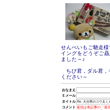
せんべいもご馳走様
イングをどうぞご贔
ました～♪
ちび君，ダル君，そ
ください～
おなまえ
Ｅメール
タイトル
コメント
返信は各記事の「返