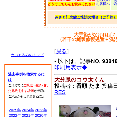
お客様へ
ご
どうぞこちらをお読みください
みさと記念館ご来訪の場合（ご予約と
大手術がなければ７
（若干の縫製修復処置＋洗
[
戻る
]
ぬいぐるみのトップ
- 以下は、記事NO.
9384
印刷用表示◆
過去事例を検索するに
大分県のコウ太くん
は
投稿者：
番頭 たま
投稿日：2
これまでに
ご親戚・生き別れ
た兄弟姉妹･お友達
が当店に
RES
ご来店かもしれませぬにょ
2025年
2024年
2023年
2022年
2021年
2020年