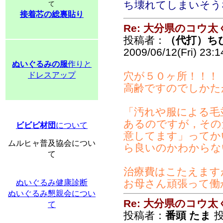
ち壊れてしまいそう
て
接着芯の総裏貼り
Re: 大分県のコウ太
投稿者：
（代打）ち
2009/06/12(Fri) 23:
ぬいぐるみの服
作りと
穴が５０ヶ所！！！
ドレスアップ
高齢ですのでしかた
「汚れや服による毛
あるのですが，その
ビビビ材団
について
意してます」ってか
ムルヒャ普及協会につい
ら良いのかわからな
て
治療費はこたえます
お母さん頑張って働
ぬいぐるみ健康診断
ぬいぐるみ懇親会につい
Re: 大分県のコウ太
て
投稿者：
番頭 たま
投