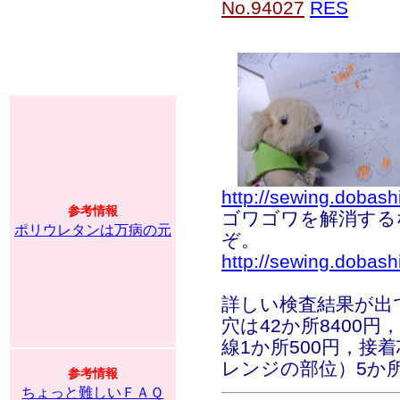
No.94027
RES
http://sewing.dobash
参考情報
ゴワゴワを解消する
ポリウレタンは万病の元
ぞ。
http://sewing.dobashi
詳しい検査結果が出
穴は42か所8400円
線1か所500円，接
レンジの部位）5か
参考情報
ちょっと難しいＦＡＱ