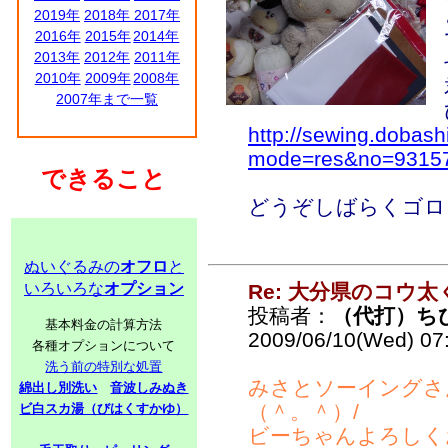
2019年
2018年
2017年
2016年
2015年
2014年
2013年
2012年
2011年
2010年
2009年
2008年
2007年まで一覧
http://sewing.dobash
mode=res&no=9315
できること
どうぞしばらくゴロ
ぬいぐるみの
オフロ
と
いろいろな
オプション
Re: 大分県のコウ太
投稿者：
（代打）ち
基本料金の計算方法
2009/06/10(Wed) 07
各種オプションについて
洗う前の特別な処置
みさとソーイングさ
綿出し別洗い
音波しみぬき
（＾。＾）/
ビ白スカ湯（びはくすかゆ）
ビーちゃんよろしく