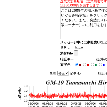
企業の無断広告は営業妨害です
1日50,000円を請求します
メッセージ中には参照先URL
ＵＲＬ
添付File
暗証キー
(記事
文字色
■
■
■
■
処理
記事No
暗証