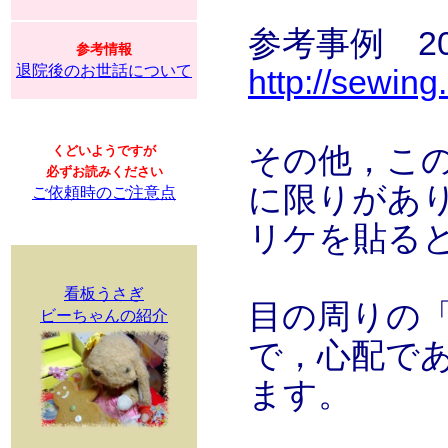
参考事例 2008
参考情報
退院後のお世話について
http://sewin
その他，こ
くどいようですが
必ずお読みください
に限りがあ
ご依頼時のご注意点
リケを貼る
看板うさぎ
目の周りの
ビーちゃんの紹介
で，心配で
ます。