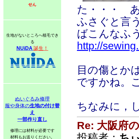
せん
た・・・ 
ふさぐと言
ばこんなふ
生地がないところへ植毛でき
る
http://sewin
NUiDA
誕生！
目の傷とか
ですかね。
ぬいぐるみ修理
ちなみに，
服や身体の
生地の付け替
え
一部作り直し
Re: 大阪
修理には材料が必要です
投稿者：
ち
材料もお送りください。