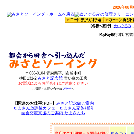
2026年08月0
【各板へ直行】
ぬいぐるみ
PayPay銀行
本店営業
〒036-0104 青森県平川市柏木町
みさと記念館
柳田131-2
青い森の工房
お電話によるお問合せはご遠慮ください
ご質問・お問い合せは
プラザ
へ
【関連のお仕事:PDF】
みさと記念館ご案内
たまさん放課後カフェ
たまさん家族相談
面会交流支援のご案内 たまさんち
当店のご利用前・お問合せ前は
初めての