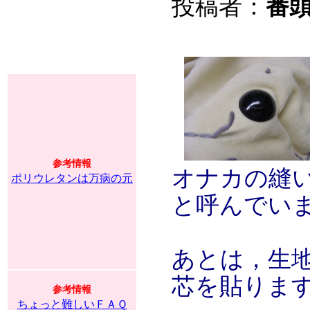
投稿者：
番頭
参考情報
オナカの縫
ポリウレタンは万病の元
と呼んでい
あとは，生
芯を貼りま
参考情報
ちょっと難しいＦＡＱ