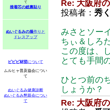
Re: 大阪
て
接着芯の総裏貼り
投稿者：
秀
みさとソー
ぬいぐるみの服
作りと
ドレスアップ
ちぃ＆しろ
この度は、
とても手間
ビビビ材団
について
ムルヒャ普及協会につい
て
ひとつ前の
しょうか？
ぬいぐるみ健康診断
ぬいぐるみ懇親会につい
Re: 大阪
て