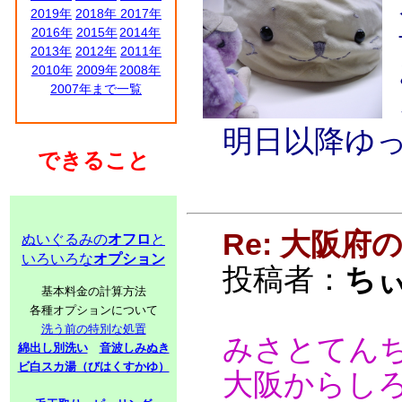
2019年
2018年
2017年
2016年
2015年
2014年
2013年
2012年
2011年
2010年
2009年
2008年
2007年まで一覧
明日以降ゆ
できること
Re: 大阪
ぬいぐるみの
オフロ
と
いろいろな
オプション
投稿者：
ち
基本料金の計算方法
各種オプションについて
洗う前の特別な処置
みさとてん
綿出し別洗い
音波しみぬき
ビ白スカ湯（びはくすかゆ）
大阪からし