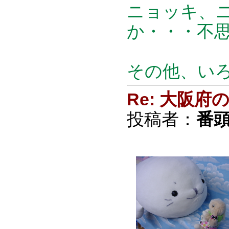
ニョッキ、
か・・・不
その他、い
Re: 大阪
投稿者：
番頭