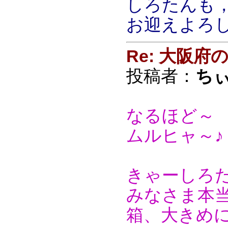
しろたんも
お迎えよろ
Re: 大阪
投稿者：
ち
なるほど～
ムルヒャ～♪
きゃーしろ
みなさま本
箱、大きめ