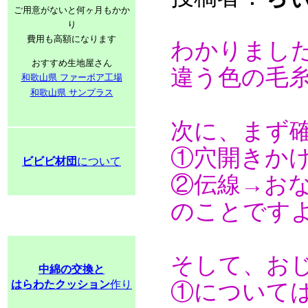
ご用意がないと何ヶ月もかか
り
費用も高額になります
わかりまし
おすすめ生地屋さん
違う色の毛
和歌山県 ファーボア工場
和歌山県 サンプラス
次に、まず
①穴開きか
ビビビ材団
について
②伝線→お
のことです
そして、お
中綿の交換と
はらわたクッション
作り
①について