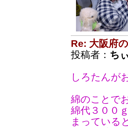
Re: 大阪
投稿者：
ち
しろたんが
綿のことで
綿代３００
まっている