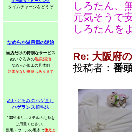
毛玉取り・ピーリング
しろたん、
タイムチャージをどうぞ
元気そうで安
しろたんを
なめらか温泉郷の湯治
当店だけの特別なサービス
Re: 大阪
ぬいぐるみの
温泉湯治
投稿者：
番頭
なめらか加工の具体例
効果がない事例もあります
ぬいぐるみのハゲ直し
ハゲランス
植毛法
100%ポリエステルの毛糸を
ご用意ください。
獣毛・ウールの毛糸は
使えま