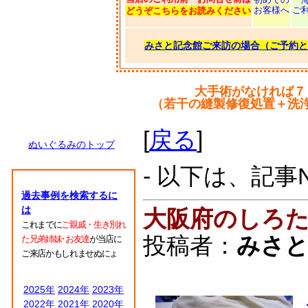
お客様へ
ご
どうぞこちらをお読みください
みさと記念館ご来訪の場合（ご予約と
大手術がなければ７
（若干の縫製修復処置＋洗
[
戻る
]
ぬいぐるみのトップ
- 以下は、記事
過去事例を検索するに
は
大阪府のしろ
これまでに
ご親戚・生き別れ
投稿者：
みさ
た兄弟姉妹･お友達
が当店に
ご来店かもしれませぬにょ
2025年
2024年
2023年
2022年
2021年
2020年