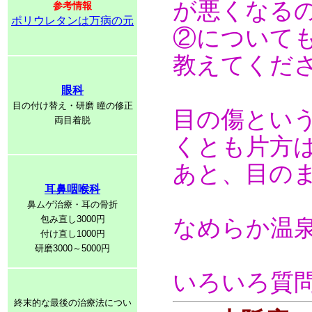
が悪くなる
参考情報
ポリウレタンは万病の元
②について
教えてくだ
眼科
目の付け替え・研磨 瞳の修正
目の傷とい
両目着脱
くとも片方
あと、目の
耳鼻咽喉科
鼻ムゲ治療・耳の骨折
包み直し3000円
なめらか温
付け直し1000円
研磨3000～5000円
いろいろ質
終末的な最後の治療法につい