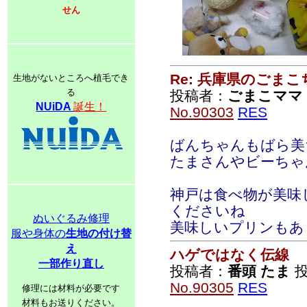
せん
Re: 兵庫県のごま
生地がないところへ植毛でき
る
投稿者：
ごまこママ
NUiDA
誕生！
No.90303
RES
ばんちゃんもばら美
たまさんやビーちゃ
神戸は食べ物が美味
くださいね
ぬいぐるみ修理
美味しいプリンもあ
服や身体の
生地の付け替
え
ハゲではなく伝線
一部作り直し
投稿者：
番頭 たま
投
No.90305
RES
修理には材料が必要です
材料もお送りください。