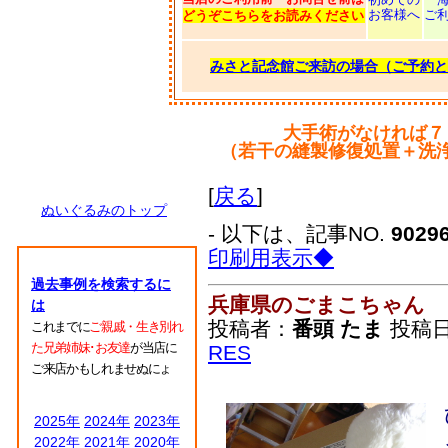
お客様へ
ご
どうぞこちらをお読みください
みさと記念館ご来訪の場合（ご予約と
大手術がなければ７
（若干の縫製修復処置＋洗
[
戻る
]
ぬいぐるみのトップ
- 以下は、記事NO.
9029
印刷用表示◆
過去事例を検索するに
兵庫県のごまこちゃん
は
投稿者：
番頭 たま
投稿日：2
これまでに
ご親戚・生き別れ
た兄弟姉妹･お友達
が当店に
RES
ご来店かもしれませぬにょ
2025年
2024年
2023年
2022年
2021年
2020年