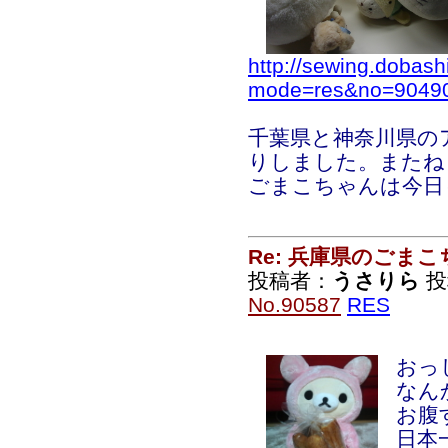
http://sewing.dobash
mode=res&no=9049
千葉県と神奈川県の
りしました。またね
ごまこちゃんは今日
Re: 兵庫県のごま
投稿者：
うさりら
投稿
No.90587
RES
おっ
なん
お腹
日本