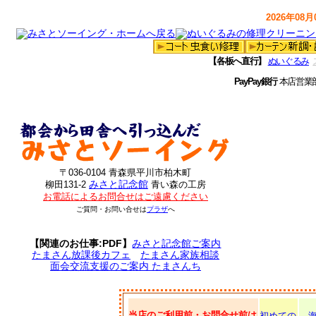
2026年08月0
【各板へ直行】
ぬいぐるみ
PayPay銀行
本店営業
〒036-0104 青森県平川市柏木町
みさと記念館
柳田131-2
青い森の工房
お電話によるお問合せはご遠慮ください
ご質問・お問い合せは
プラザ
へ
【関連のお仕事:PDF】
みさと記念館ご案内
たまさん放課後カフェ
たまさん家族相談
面会交流支援のご案内 たまさんち
当店のご利用前・お問合せ前は
初めての