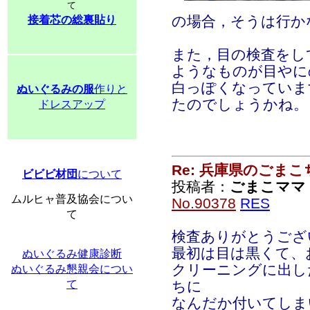
て
の場合，そうは行か
接着芯の総裏貼り
また，目の検査をし
ようなものが目やに
白っぽくなっていま
ぬいぐるみの服
作りと
たのでしょうかね。
ドレスアップ
Re: 兵庫県のごま
ビビビ材団
について
投稿者：
ごまこママ
ムルヒャ普及協会につい
No.90378
RES
て
検査ありがとうござ
最初は目は黒くて、
ぬいぐるみ健康診断
クリーニングに出し
ぬいぐるみ懇親会につい
て
ちに
なんだか付いてしま