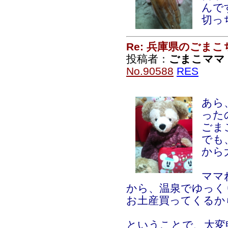
んで
切っ
Re: 兵庫県のごま
投稿者：
ごまこママ
No.90588
RES
あら
った
ごま
でも
から
ママ
から、温泉でゆっく
お土産買ってくるか
ということで、大変