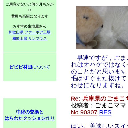
ご用意がないと何ヶ月もかか
り
費用も高額になります
おすすめ生地屋さん
和歌山県 ファーボア工場
和歌山県 サンプラス
早速ですが，ごま
れはオハゲではなく
ビビビ材団
について
のことだと思います
毛はすぐまた抜けて
わせになりますね。
Re: 兵庫県のごま
投稿者：
ごまこママ
No.90307
RES
中綿の交換と
はらわたクッション
作り
はい、美味しいスイ