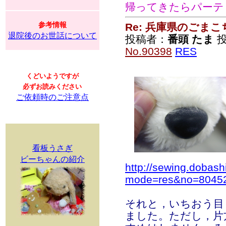
帰ってきたらパーテ
参考情報
Re: 兵庫県のごま
退院後のお世話について
投稿者：
番頭 たま
投
No.90398
RES
くどいようですが
必ずお読みください
ご依頼時のご注意点
看板うさぎ
ビーちゃんの紹介
http://sewing.dobash
mode=res&no=8045
それと，いちおう目
ました。ただし，片