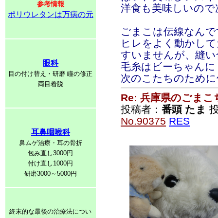
参考情報
洋食も美味しいので
ポリウレタンは万病の元
ごまこは伝線なんで
ヒレをよく動かして
すいませんが、縫い
眼科
毛糸はビーちゃんに
目の付け替え・研磨 瞳の修正
次のこたちのために
両目着脱
Re: 兵庫県のごま
投稿者：
番頭 たま
投
No.90375
RES
耳鼻咽喉科
鼻ムゲ治療・耳の骨折
包み直し3000円
付け直し1000円
研磨3000～5000円
終末的な最後の治療法につい