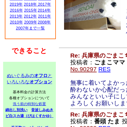
2019年
2018年
2017年
2016年
2015年
2014年
2013年
2012年
2011年
2010年
2009年
2008年
2007年まで一覧
できること
Re: 兵庫県のごま
投稿者：
ごまこママ
No.90297
RES
ぬいぐるみの
オフロ
と
いろいろな
オプション
無事に着いてよかっ
酔わないか心配だっ
基本料金の計算方法
みんなといい子にし
各種オプションについて
よろしくお願いしま
洗う前の特別な処置
綿出し別洗い
音波しみぬき
Re: 兵庫県のごま
ビ白スカ湯（びはくすかゆ）
投稿者：
番頭 たま
投