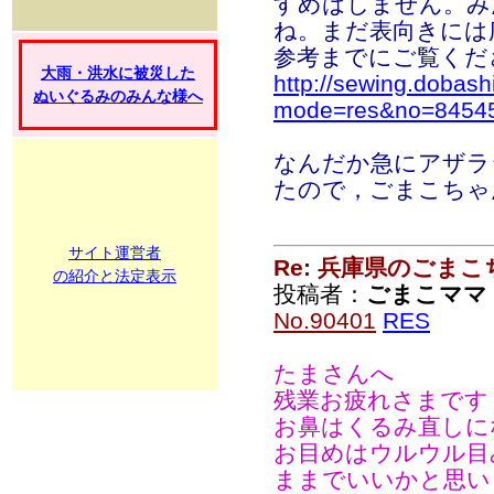
すめはしません。み
ね。まだ表向きには
参考までにご覧くだ
大雨・洪水に被災した
http://sewing.dobash
ぬいぐるみのみんな様へ
mode=res&no=8454
なんだか急にアザラ
たので，ごまこちゃ
サイト運営者
Re: 兵庫県のごま
の紹介と法定表示
投稿者：
ごまこママ
No.90401
RES
たまさんへ
残業お疲れさまです
お鼻はくるみ直しに
お目めはウルウル目
ままでいいかと思い