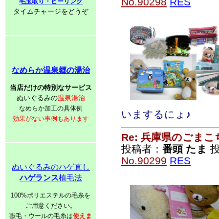
No.90298
RES
毛玉取り・ピーリング
タイムチャージをどうぞ
なめらか温泉郷の湯治
当店だけの特別なサービス
ぬいぐるみの
温泉湯治
なめらか加工の具体例
いまするにょ♪
効果がない事例もあります
Re: 兵庫県のごま
投稿者：
番頭 たま
投
No.90299
RES
ぬいぐるみのハゲ直し
ハゲランス
植毛法
100%ポリエステルの毛糸を
ご用意ください。
獣毛・ウールの毛糸は
使えま