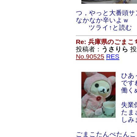
つ，やっと大番頭サ
なかなか辛いよｗ
ツライ↑と読む
Re: 兵庫県のごま
投稿者：
うさりら
投稿
No.90525
RES
ひあ
です
働く
失業
たま
しみ
ごまこたんぺたんこにゃ