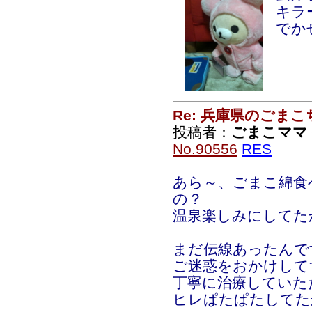
キラー
でか
Re: 兵庫県のごま
投稿者：
ごまこママ
No.90556
RES
あら～、ごまこ綿食
の？
温泉楽しみにしてた
まだ伝線あったんで
ご迷惑をおかけして
丁寧に治療していた
ヒレぱたぱたしてたから