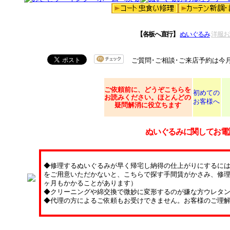
【各板へ直行】
ぬいぐるみ
洋服お
ご質問･ご相談･ご来店予約は今
ご依頼
前に、どうぞこちらを
初めての
お読みください。ほとんどの
お客様へ
疑問解消に役立ちます
ぬいぐるみに関してお電
◆修理するぬいぐるみが早く帰宅し納得の仕上がりにするに
をご用意いただかないと、こちらで探す手間賃がかさみ、修理
ヶ月もかかることがあります）
◆クリーニングや綿交換で微妙に変形するのが嫌な方ウレタ
◆代理の方によるご依頼もお受けできません。お客様のご理