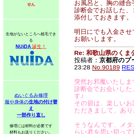
お風呂と、胸の縫合
せん
診断会でお話した、
添付しておきます。
明日にでも入金させ
生地がないところへ植毛でき
お願いします。
る
NUiDA
誕生！
Re: 和歌山県のく
投稿者：
京都府のプ
23:28
No.90189
RE
突然お邪魔いたしま
診断会でお会いした
す♪
ぬいぐるみ修理
服や身体の
生地の付け替
その節は、楽しいお
え
ただきまして、あり
一部作り直し
そうなんです、メタ
修理には材料が必要です
らい君を思い切って
材料もお送りください。