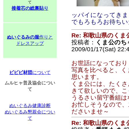
て
接着芯の総裏貼り
ッパイになってきま
でもろもろお待ちい
Re: 和歌山県のく
ぬいぐるみの服
作りと
投稿者：
くま公のち
ドレスアップ
2009/01/17(Sat) 22:
お世話になっており
写真を比べると、く
ビビビ材団
について
思います。
ムルヒャ普及協会につい
くま公には、たくさ
て
きて欲しいので、こ
うるさい留守番組は
お忙しそうなので、
ぬいぐるみ健康診断
ださいませ～
ぬいぐるみ懇親会につい
て
Re: 和歌山県のく