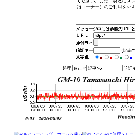
メッセージ中には参照先URL
ＵＲＬ
添付File
暗証キー
(記事
文字色
■
■
■
■
処理
記事No
暗証