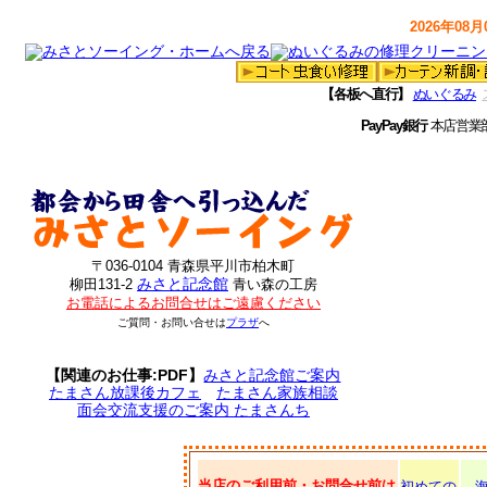
2026年08月0
【各板へ直行】
ぬいぐるみ
PayPay銀行
本店営業
〒036-0104 青森県平川市柏木町
みさと記念館
柳田131-2
青い森の工房
お電話によるお問合せはご遠慮ください
ご質問・お問い合せは
プラザ
へ
【関連のお仕事:PDF】
みさと記念館ご案内
たまさん放課後カフェ
たまさん家族相談
面会交流支援のご案内 たまさんち
当店のご利用前・お問合せ前は
初めての