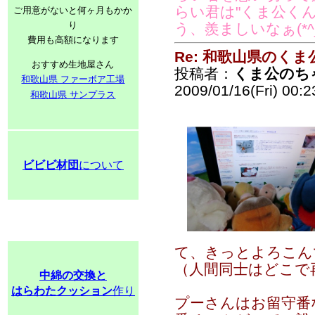
らい君は"くま公く
ご用意がないと何ヶ月もかか
り
う、羨ましいなぁ(*^_
費用も高額になります
Re: 和歌山県のく
おすすめ生地屋さん
投稿者：
くま公のち
和歌山県 ファーボア工場
2009/01/16(Fri) 00:
和歌山県 サンプラス
ビビビ材団
について
て、きっとよろこん
（人間同士はどこで
中綿の交換と
はらわたクッション
作り
プーさんはお留守番