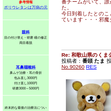
番チームがいて、誰
参考情報
た。
ポリウレタンは万病の元
今日到着したとのこ
ています・・・邪魔ダヨ
眼科
目の付け替え・研磨 瞳の修正
両目着脱
Re: 和歌山県のく
投稿者：
番頭 たま
投
No.90260
RES
耳鼻咽喉科
鼻ムゲ治療・耳の骨折
包み直し3000円
付け直し1000円
研磨3000～5000円
終末的な最後の治療法につい