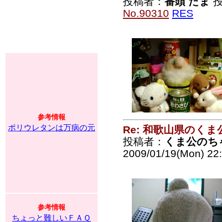
投稿者：
番頭 たま
投
No.90310
RES
参考情報
ポリウレタンは万病の元
Re: 和歌山県のく
投稿者：
くま公のち
2009/01/19(Mon) 22
参考情報
ちょっと難しいＦＡＱ