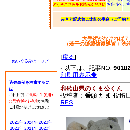
お客様へ
ご
どうぞこちらをお読みください
みさと記念館ご来訪の場合（ご予約と
大手術がなければ７
（若干の縫製修復処置＋洗
[
戻る
]
ぬいぐるみのトップ
- 以下は、記事NO.
9018
印刷用表示◆
過去事例を検索するに
和歌山県のくま公くん
は
投稿者：
番頭 たま
投稿日：2
これまでに
ご親戚・生き別れ
た兄弟姉妹･お友達
が当店に
RES
ご来店かもしれませぬにょ
2025年
2024年
2023年
2022年
2021年
2020年