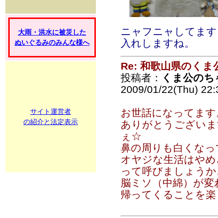
ニャフニャしてます
大雨・洪水に被災した
入れしますね。
ぬいぐるみのみんな様へ
Re: 和歌山県のく
投稿者：
くま公のち
2009/01/22(Thu) 22
お世話になってます
サイト運営者
の紹介と法定表示
ありがとうございま
ぇ☆
鼻の周りも白くなっ
オヤジな生活はやめ
って呼びましょうか
脳ミソ（中綿）が変
帰ってくることを楽