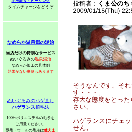
毛玉取り・ピーリング
投稿者：
くま公のち
タイムチャージをどうぞ
2009/01/15(Thu) 22
なめらか温泉郷の湯治
当店だけの特別なサービス
ぬいぐるみの
温泉湯治
なめらか加工の具体例
効果がない事例もあります
そうなんです。それ
す・・・。
存大な態度をとった
ぬいぐるみのハゲ直し
さい。
ハゲランス
植毛法
100%ポリエステルの毛糸を
ハゲランスにチェッ
ご用意ください。
せん。
獣毛・ウールの毛糸は
使えま