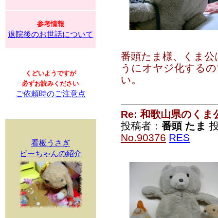
参考情報
退院後のお世話について
番頭たま様、くま公
うにオヤジ化するの
くどいようですが
い。
必ずお読みください
ご依頼時のご注意点
Re: 和歌山県のく
投稿者：
番頭 たま
投
No.90376
RES
看板うさぎ
ビーちゃんの紹介