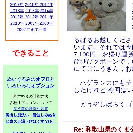
2019年
2018年
2017年
2016年
2015年
2014年
2013年
2012年
2011年
2010年
2009年
2008年
2007年まで一覧
るばるお越しくださ
います。それでは今
できること
7,100円，お帰り運賃
びびびクポーンで，8
にてごにうきん，お
ぬいぐるみの
オフロ
と
ハゲランスにもチ
いろいろな
オプション
したけれど,今回は
基本料金の計算方法
各種オプションについて
どうぞしばらくゴ
洗う前の特別な処置
綿出し別洗い
音波しみぬき
ビ白スカ湯（びはくすかゆ）
Re: 和歌山県のく