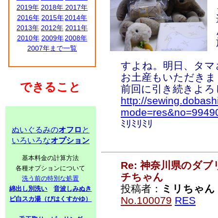
2019年
2018年
2017年
2016年
2015年
2014年
2013年
2012年
2011年
2010年
2009年
2008年
2007年まで一覧
すよね。明日、タマ
お土産もいただきま
できること
前回に引き続きよろ
http://sewing.dobash
mode=res&no=9949
ﾐﾘﾐﾘﾐﾘ
ぬいぐるみの
オフロ
と
いろいろな
オプション
基本料金の計算方法
Re: 神奈川県のダ
各種オプションについて
チちゃん
洗う前の特別な処置
投稿者：
ミリちゃん
綿出し別洗い
音波しみぬき
No.100079
RES
ビ白スカ湯（びはくすかゆ）