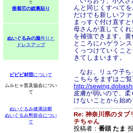
いちおう、小人さ
て
んと同じくすべてを
接着芯の総裏貼り
だけでも新しいファ
まっすぐ付け直すと
母さんが直してくれ
を補強できます。黄
ぬいぐるみの服
作りと
ところにハゲランス
ドレスアップ
くっつけていくこと
きてしまいます。
なお、リュウ子ち
ビビビ材団
について
こちらをまずはご覧
http://sewing.dobash
ムルヒャ普及協会につい
て
皮膚が弱いので、柔
けないことから始め
ぬいぐるみ健康診断
Re: 神奈川県のタ
ぬいぐるみ懇親会につい
チちゃん
て
投稿者：
番頭 たま
投稿