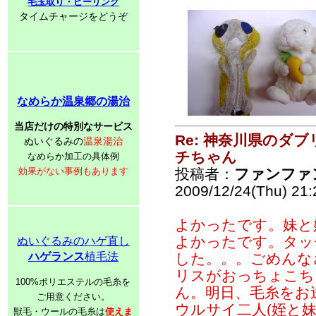
毛玉取り・ピーリング
タイムチャージをどうぞ
なめらか温泉郷の湯治
当店だけの特別なサービス
Re: 神奈川県のダ
ぬいぐるみの
温泉湯治
チちゃん
なめらか加工の具体例
効果がない事例もあります
投稿者：
ファンファ
2009/12/24(Thu) 21
よかったです。妹と
よかったです。タッ
ぬいぐるみのハゲ直し
ハゲランス
植毛法
した。。。ごめんな
リスがおっちょこち
100%ポリエステルの毛糸を
ん。明日、毛糸をお
ご用意ください。
ウルサイ二人(姪と
獣毛・ウールの毛糸は
使えま