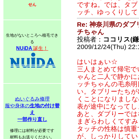
ですね。では、タブ
せん
ッチ、ゆっくりして
Re: 神奈川県のダ
チちゃん
生地がないところへ植毛でき
投稿者：
ココリス(
る
2009/12/24(Thu) 22
NUiDA
誕生！
はいはぁい☆
三人まとめて帰宅で
ゃんと二人で静かに
ッチちゃんの毛糸明
い。タブリーたちが
くことになりましな
ぬいぐるみ修理
表が途中になってし
服や身体の
生地の付け替
え
あと、ダブりーでは
一部作り直し
まぎらわしくてすみ
タッチの性格は慎重
修理には材料が必要です
が、しっかりしてい
材料もお送りください。