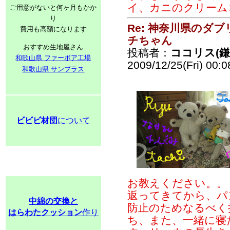
イ、カニのクリーム
ご用意がないと何ヶ月もかか
り
Re: 神奈川県のダ
費用も高額になります
チちゃん
おすすめ生地屋さん
投稿者：
ココリス(
和歌山県 ファーボア工場
2009/12/25(Fri) 00:
和歌山県 サンプラス
ビビビ材団
について
お教えください。。
返ってきてから、パ
中綿の交換と
防止のためなるべく
はらわたクッション
作り
ち、また、一緒に寝