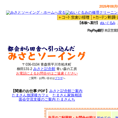
2026年08月0
【各板へ直行】
ぬいぐるみ
PayPay銀行
本店営業
〒036-0104 青森県平川市柏木町
みさと記念館
柳田131-2
青い森の工房
お電話によるお問合せはご遠慮ください
ご質問・お問い合せは
プラザ
へ
【関連のお仕事:PDF】
みさと記念館ご案内
たまさん放課後カフェ
たまさん家族相談
面会交流支援のご案内 たまさんち
当店のご利用前・お問合せ前は
初めての