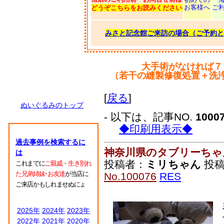
お客様へ
ご
どうぞこちらをお読みください
みさと記念館ご来訪の場合（ご予約と
大手術がなければ７
（若干の縫製修復処置＋洗
[
戻る
]
ぬいぐるみのトップ
- 以下は、記事NO.
1000
◆印刷用表示◆
過去事例を検索するに
神奈川県のタブリーちゃ
は
投稿者：
ミリちゃん
投稿日
これまでに
ご親戚・生き別れ
た兄弟姉妹･お友達
が当店に
No.100076
RES
ご来店かもしれませぬにょ
2025年
2024年
2023年
2022年
2021年
2020年