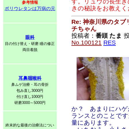
す。リュウの長生き
参考情報
きの秘訣をお教えく
ポリウレタンは万病の元
Re: 神奈川県のタ
チちゃん
投稿者：
番頭 たま
投稿
眼科
No.100121
RES
目の付け替え・研磨 瞳の修正
両目着脱
耳鼻咽喉科
鼻ムゲ治療・耳の骨折
包み直し3000円
付け直し1000円
研磨3000～5000円
か？ あまりにハゲ
ランスとのことです
量にあります。
終末的な最後の治療法につい