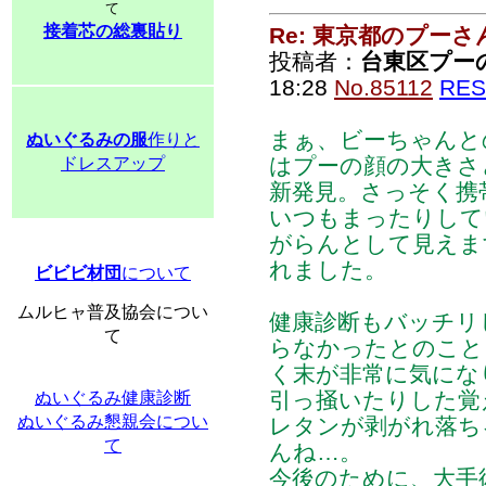
て
接着芯の総裏貼り
Re: 東京都のプーさ
投稿者：
台東区プー
18:28
No.85112
RES
まぁ、ビーちゃんと
ぬいぐるみの服
作りと
はプーの顔の大きさ
ドレスアップ
新発見。さっそく携
いつもまったりして
がらんとして見えま
れました。
ビビビ材団
について
ムルヒャ普及協会につい
健康診断もバッチリ
て
らなかったとのこと
く末が非常に気にな
引っ掻いたりした覚
ぬいぐるみ健康診断
ぬいぐるみ懇親会につい
レタンが剥がれ落ち
て
んね…。
今後のために、大手