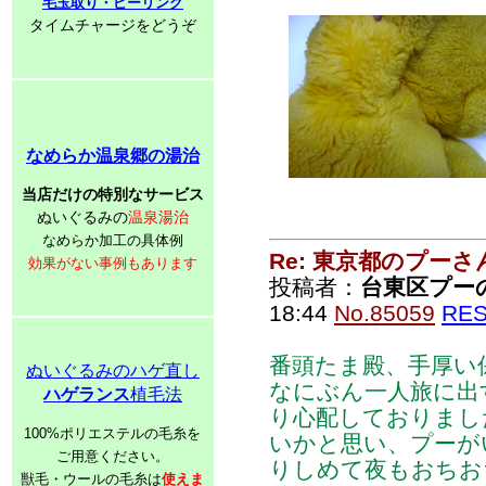
毛玉取り・ピーリング
タイムチャージをどうぞ
なめらか温泉郷の湯治
当店だけの特別なサービス
ぬいぐるみの
温泉湯治
なめらか加工の具体例
Re: 東京都のプーさ
効果がない事例もあります
投稿者：
台東区プー
18:44
No.85059
RE
番頭たま殿、手厚い
ぬいぐるみのハゲ直し
なにぶん一人旅に出
ハゲランス
植毛法
り心配しておりまし
100%ポリエステルの毛糸を
いかと思い、プーが
ご用意ください。
りしめて夜もおちお
獣毛・ウールの毛糸は
使えま