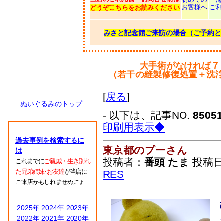
お客様へ
ご
どうぞこちらをお読みください
みさと記念館ご来訪の場合（ご予約と
大手術がなければ７
（若干の縫製修復処置＋洗
[
戻る
]
ぬいぐるみのトップ
- 以下は、記事NO.
8505
印刷用表示◆
過去事例を検索するに
東京都のプーさん
は
投稿者：
番頭 たま
投稿日：2
これまでに
ご親戚・生き別れ
た兄弟姉妹･お友達
が当店に
RES
ご来店かもしれませぬにょ
2025年
2024年
2023年
2022年
2021年
2020年