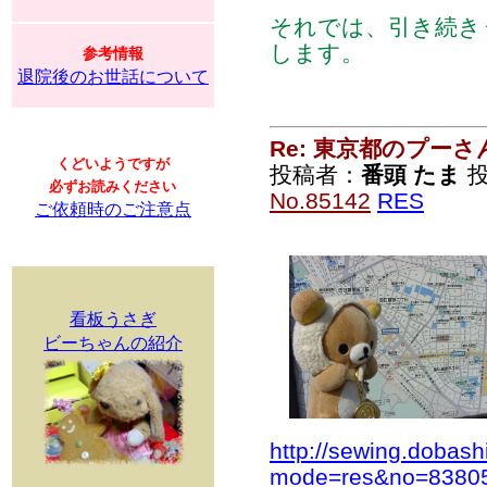
それでは、引き続き
します。
参考情報
退院後のお世話について
Re: 東京都のプーさ
くどいようですが
投稿者：
番頭 たま
投
必ずお読みください
No.85142
RES
ご依頼時のご注意点
看板うさぎ
ビーちゃんの紹介
http://sewing.dobash
mode=res&no=8380