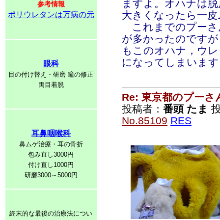
ますよ。オハナは脱
参考情報
大きくなったら一皮
ポリウレタンは万病の元
これまでのプーさ
が多かったのですが
もこのオハナ，ウレ
になってしまいます
眼科
目の付け替え・研磨 瞳の修正
両目着脱
Re: 東京都のプーさ
投稿者：
番頭 たま
投
No.85109
RES
耳鼻咽喉科
鼻ムゲ治療・耳の骨折
包み直し3000円
付け直し1000円
研磨3000～5000円
終末的な最後の治療法につい