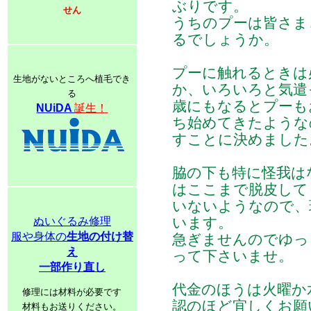
ぶりです。
せん
うちのプーは皆さま
るでしょうか。
プーに触れるときは
生地がないところへ植毛でき
か、いろいろと気遣
る
歳にもなるとプーも
NUiDA
誕生！
ち始めてきたような
すことに決めました
脇の下も特に怪我は
はここまで脱皮して
いないようなので、
います。
ぬいぐるみ修理
服や身体の
生地の付け替
急ぎませんのでゆっ
え
って下さいませ。
一部作り直し
代金のほうは火曜か
修理には材料が必要です
認のほど宜しくお願
材料もお送りください。