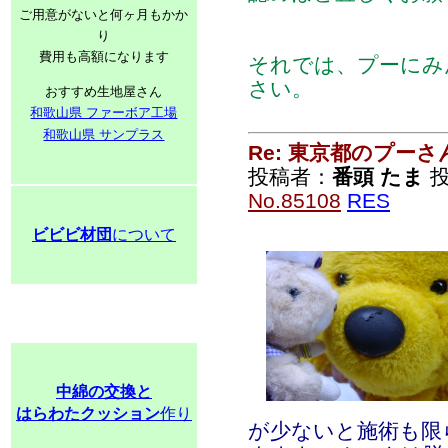
ご用意がないと何ヶ月もかか
り
費用も高額になります
それでは、プーにみ
さい。
おすすめ生地屋さん
和歌山県 ファーボア工場
和歌山県 サンプラス
Re: 東京都のプーさ
投稿者：
番頭 たま
投
No.85108
RES
ビビビ材団
について
中綿の交換と
はらわたクッション
作り
が少ないと施術も限