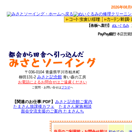
2026年08月0
【各板へ直行】
ぬいぐるみ
PayPay銀行
本店営業
〒036-0104 青森県平川市柏木町
みさと記念館
柳田131-2
青い森の工房
お電話によるお問合せはご遠慮ください
ご質問・お問い合せは
プラザ
へ
【関連のお仕事:PDF】
みさと記念館ご案内
たまさん放課後カフェ
たまさん家族相談
面会交流支援のご案内 たまさんち
当店のご利用前・お問合せ前は
初めての