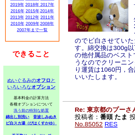
2019年
2018年
2017年
2016年
2015年
2014年
2013年
2012年
2011年
2010年
2009年
2008年
2007年まで一覧
のでビ白させていた
す。綿交換は300g
できること
の他付属品のベスト
うなのでクリーニン
り運賃は1060円，
いいたします。
ぬいぐるみの
オフロ
と
いろいろな
オプション
基本料金の計算方法
各種オプションについて
Re: 東京都のプーさ
洗う前の特別な処置
投稿者：
番頭 たま
投
綿出し別洗い
音波しみぬき
No.85052
RES
ビ白スカ湯（びはくすかゆ）