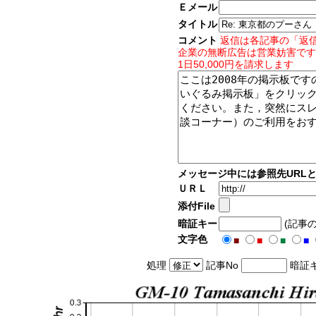
Ｅメール
タイトル
コメント
返信は各記事の「返
企業の無断広告は営業妨害です
1日50,000円を請求します
メッセージ中には参照先URL
ＵＲＬ
添付File
暗証キー
(記事
文字色
■
■
■
■
処理
記事No
暗証