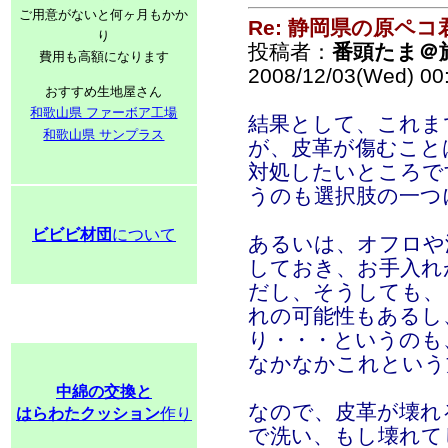
ご用意がないと何ヶ月もかか
Re: 静岡県の原ペコ
り
投稿者：
番頭たま＠
費用も高額になります
2008/12/03(Wed) 00
おすすめ生地屋さん
和歌山県 ファーボア工場
結果として、これま
和歌山県 サンプラス
が、皮革が傷むこと
対処したいところで
うのも選択肢の一つ
ビビビ材団
について
あるいは、オフロや
しておき、お手入れ
だし、そうしても、
れの可能性もあるし
り・・・というのも
なかなかこれという
中綿の交換と
なので、皮革が壊れ
はらわたクッション
作り
で洗い、もし壊れて