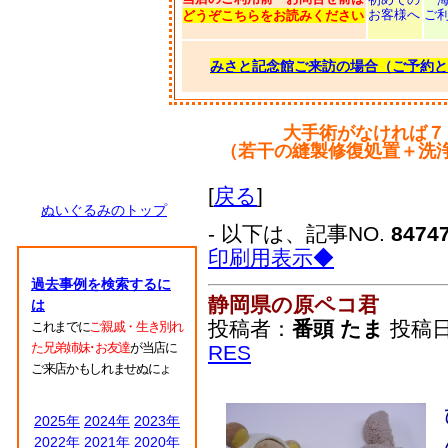
お客様へ
ご
どうぞこちらをお読みください
みさと記念館ご来訪の場合（ご予約と
大手術がなければ７
（若干の縫製修復処置＋洗
[
戻る
]
ぬいぐるみのトップ
- 以下は、記事NO.
8474
印刷用表示◆
過去事例を検索するに
静岡県の原ペコ君
は
投稿者：
番頭 たま
投稿日：2
これまでに
ご親戚・生き別れ
た兄弟姉妹･お友達
が当店に
RES
ご来店かもしれませぬにょ
2025年
2024年
2023年
2022年
2021年
2020年