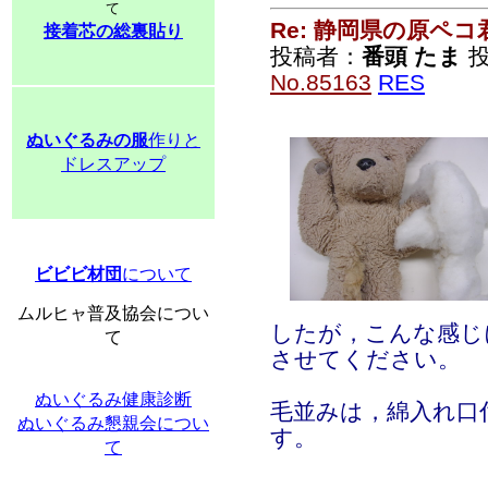
て
Re: 静岡県の原ペコ
接着芯の総裏貼り
投稿者：
番頭 たま
投
No.85163
RES
ぬいぐるみの服
作りと
ドレスアップ
ビビビ材団
について
ムルヒャ普及協会につい
したが，こんな感じ
て
させてください。
ぬいぐるみ健康診断
毛並みは，綿入れ口
ぬいぐるみ懇親会につい
す。
て