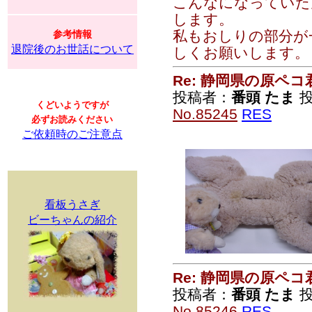
こんなになっていた
します。
私もおしりの部分が
参考情報
退院後のお世話について
しくお願いします。
Re: 静岡県の原ペコ
投稿者：
番頭 たま
投
くどいようですが
No.85245
RES
必ずお読みください
ご依頼時のご注意点
看板うさぎ
ビーちゃんの紹介
Re: 静岡県の原ペコ
投稿者：
番頭 たま
投
No.85246
RES