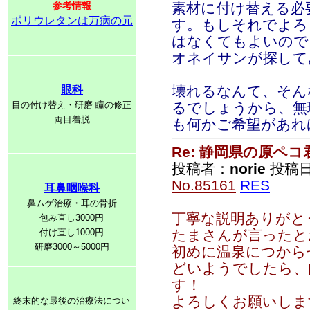
参考情報
素材に付け替える必
ポリウレタンは万病の元
す。もしそれでよろ
はなくてもよいので、
オネイサンが探して
壊れるなんて、そん
眼科
目の付け替え・研磨 瞳の修正
るでしょうから、無
両目着脱
も何かご希望があれ
Re: 静岡県の原ペコ
投稿者：
norie
投稿日：2
No.85161
RES
耳鼻咽喉科
鼻ムゲ治療・耳の骨折
丁寧な説明ありがと
包み直し3000円
付け直し1000円
たまさんが言ったと
研磨3000～5000円
初めに温泉につから
どいようでしたら、
す！
よろしくお願いしま
終末的な最後の治療法につい