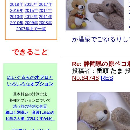
2019年
2018年
2017年
2016年
2015年
2014年
2013年
2012年
2011年
2010年
2009年
2008年
2007年まで一覧
か温泉でごゆるりし
できること
Re: 静岡県の原ペコ
投稿者：
番頭 たま
投
No.84748
RES
ぬいぐるみの
オフロ
と
いろいろな
オプション
基本料金の計算方法
各種オプションについて
洗う前の特別な処置
綿出し別洗い
音波しみぬき
ビ白スカ湯（びはくすかゆ）