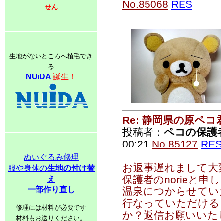
No.85068
RES
せん
生地がないところへ植毛でき
る
NUiDA
誕生！
Re: 静岡県の原ペコ
投稿者：
ペコの保護
00:21
No.85127
RE
ぬいぐるみ修理
お返事遅れまして大
服や身体の
生地の付け替
保護者のnorieと申
え
一部作り直し
温泉につからせてい
行なっていただける
修理には材料が必要です
か？返信お願いいた
材料もお送りください。