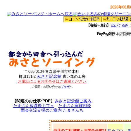
2026年08月0
【各板へ直行】
ぬいぐるみ
PayPay銀行
本店営業
〒036-0104 青森県平川市柏木町
みさと記念館
柳田131-2
青い森の工房
お電話によるお問合せはご遠慮ください
ご質問・お問い合せは
プラザ
へ
【関連のお仕事:PDF】
みさと記念館ご案内
たまさん放課後カフェ
たまさん家族相談
面会交流支援のご案内 たまさんち
当店のご利用前・お問合せ前は
初めての