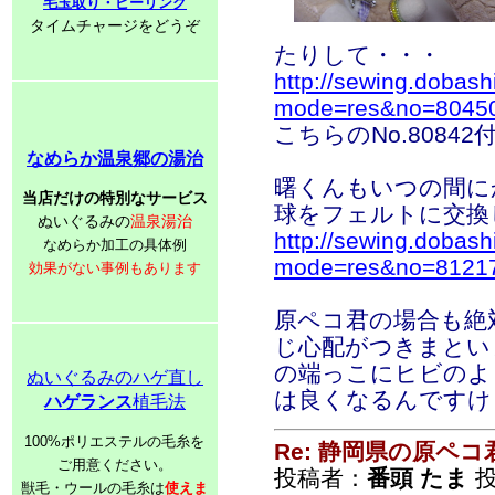
毛玉取り・ピーリング
タイムチャージをどうぞ
たりして・・・
http://sewing.dobash
mode=res&no=8045
こちらのNo.8084
なめらか温泉郷の湯治
曙くんもいつの間に
当店だけの特別なサービス
球をフェルトに交換
ぬいぐるみの
温泉湯治
http://sewing.dobash
なめらか加工の具体例
mode=res&no=8121
効果がない事例もあります
原ペコ君の場合も絶
じ心配がつきまとい
の端っこにヒビのよ
ぬいぐるみのハゲ直し
は良くなるんですけ
ハゲランス
植毛法
100%ポリエステルの毛糸を
Re: 静岡県の原ペコ
ご用意ください。
投稿者：
番頭 たま
投
獣毛・ウールの毛糸は
使えま