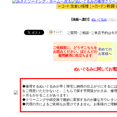
【各板へ直行】
ぬいぐるみ
洋服お
ご質問･ご相談･ご来店予約は今
ご依頼
前に、どうぞこちらを
初めての
お読みください。ほとんどの
お客様へ
疑問解消に役立ちます
ぬいぐるみに関してお電
◆修理するぬいぐるみが早く帰宅し納得の仕上がりにするに
をご用意いただかないと、こちらで探す手間賃がかさみ、修理
ヶ月もかかることがあります）
◆クリーニングや綿交換で微妙に変形するのが嫌な方ウレタ
◆代理の方によるご依頼もお受けできません。お客様のご理