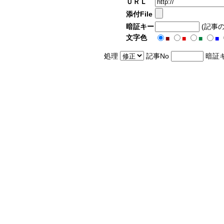
ＵＲＬ
添付File
暗証キー
(記事
文字色
■
■
■
■
処理
記事No
暗証