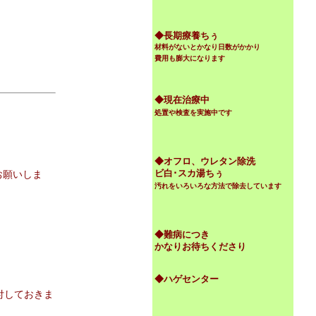
◆
長期療養ちぅ
材料がないとかなり日数がかかり
費用も膨大になります
◆現在治療中
処置や検査を実施中です
◆オフロ、ウレタン除洗
ビ白･スカ湯ちぅ
お願いしま
汚れをいろいろな方法で除去しています
◆難病につき
かなりお待ちくださり
◆ハゲセンター
付しておきま