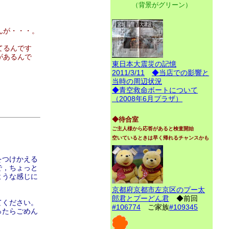
（背景がグリーン）
んが・・・。
てるんです
があるんで
東日本大震災の記憶
2011/3/11
◆当店での影響と
当時の周辺状況
◆青空救命ボートについて
（2008年6月プラザ）
◆待合室
ご主人様から応答があると検査開始
空いているときは早く帰れるチャンスかも
をつけかえる
で，ちょっと
ような感じに
京都府京都市左京区のプー太
郎君とプーどん君
◆前回
てください。
#106774
ご家族
#109345
ったらごめん