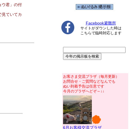
ョウ君」の付
で見ていてカ
Facebook避難所
サイトがダウンした時は
こちらで臨時対応します
お客さま交流プラザ（毎月更新）
お問合せ・ご質問などなんでも
ぬい到着予告は任意です
今月のプラザへどぞ～↓↓
6月お客様交流プラザ