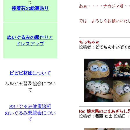
て
あぁ・・・・ナカジマ君・・・
接着芯の総裏貼り
では、よろしくお願いいた
よ
ぬいぐるみの服
作りと
ちっちゃｗ
ドレスアップ
投稿者：
どてちんすいぞく
ビビビ材団
について
ムルヒャ普及協会につい
て
ぬいぐるみ健康診断
Re: 栃木県のごまあざら
ぬいぐるみ懇親会につい
投稿者：
番頭 たま
投稿日：200
て