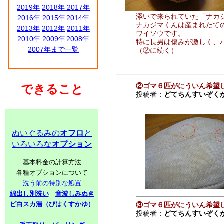
2019年
2018年
2017年
添いで来られていた「ナカ
2016年
2015年
2014年
ナカジマくんは産まれたて
2013年
2012年
2011年
ワイソウです。
2010年
2009年
2008年
特に長男は傷みが激しく、
2007年まで一覧
（②に続く）
②ゴマ６匹がにういん希望
できること
投稿者：
どてちんすいぞく
ぬいぐるみの
オフロ
と
いろいろな
オプション
基本料金の計算方法
各種オプションについて
洗う前の特別な処置
綿出し別洗い
音波しみぬき
ビ白スカ湯（びはくすかゆ）
③ゴマ６匹がにういん希望
投稿者：
どてちんすいぞく