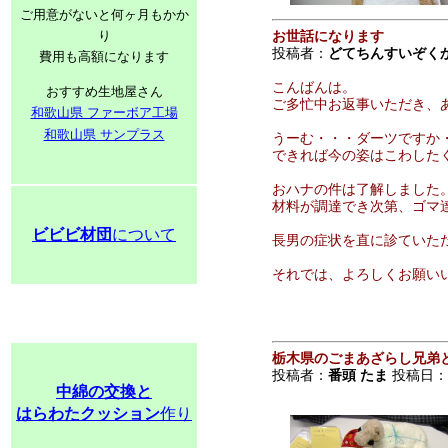
ご用意がないと何ヶ月もかか
り
お世話になります
投稿者：
どてちんすいぞく
費用も高額になります
こんばんは。
おすすめ生地屋さん
ご多忙中お返事いただき、
和歌山県 ファーボア工場
和歌山県 サンプラス
うーむ・・・ダーツですか
できれば今の姿はこわしたくな
おハナの件は了解しました
材料が調達でき次第、ゴマ
ビビビ材団
について
長男の症状を直に診ていた
それでは、よろしくお願い
よ
栃木県のごまあざらし兄弟
投稿者：
番頭 たま
投稿日：200
中綿の交換と
はらわたクッション
作り