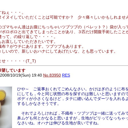
すねぇ・・・。
ヌイヌイしていただくことは可能ですか？ 少々痛々しいかもしれませ
のゴマちゃん達はお腹にちっちゃいツブツブの（ペレット？）袋が入っ
がポロポロと出てきてしまったことがあり、３匹だけ開腹手術したこと
縫って、の繰り返しで・・・・。
もお直ししていただきたいです。
織布？がウチにあります。ツブツブもあります。
々しいので、新しいおハナにしてあげたいな、とも思っています。
せ・・・・・(T_T)
ん希望しています
8/10/19(Sun) 19:40
No.83950
RES
ひや～ ご返事おくれてごめんなさい。かけはぎのように布
にしても，今と同じ状態の布を探すのは難しいと思いますの
ボディが小さくなるけど，タテに縫い込んでダーツを入れる
するしかなさそうです。
それでよろしければ，不織布・ツブツブは一緒に送ってみ
鼻ムゲも何とかなると思いますが，生地がビリってなっちゃ
なさいね。オハナは伸びる生地が良いですね。