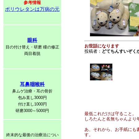
参考情報
ポリウレタンは万病の元
眼科
お世話になります
目の付け替え・研磨 瞳の修正
投稿者：
どてちんすいぞく
両目着脱
耳鼻咽喉科
鼻ムゲ治療・耳の骨折
包み直し3000円
付け直し1000円
研磨3000～5000円
最低これだけは守ること。
しろたんと名無ちゃんより
あ、それから、お手紙にも
す。
終末的な最後の治療法につい