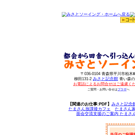
〒036-0104 青森県平川市柏木
みさと記念館
柳田131-2
青い森の
お電話によるお問合せはご遠慮く
ご質問・お問い合せは
プラザ
へ
【関連のお仕事:PDF】
みさと記念
たまさん放課後カフェ
たまさん
面会交流支援のご案内 たまさ
当店のご利用