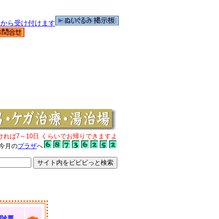
ければ7～10日 くらいでお帰りできますよ
今月の
プラザ
へ
問診票