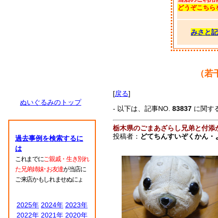
どうぞこちら
みさと記
（若
[
戻る
]
ぬいぐるみのトップ
- 以下は、記事NO.
83837
に関す
栃木県のごまあざらし兄弟と付添
投稿者：
どてちんすいぞくかん・
過去事例を検索するに
は
これまでに
ご親戚・生き別れ
た兄弟姉妹･お友達
が当店に
ご来店かもしれませぬにょ
2025年
2024年
2023年
2022年
2021年
2020年