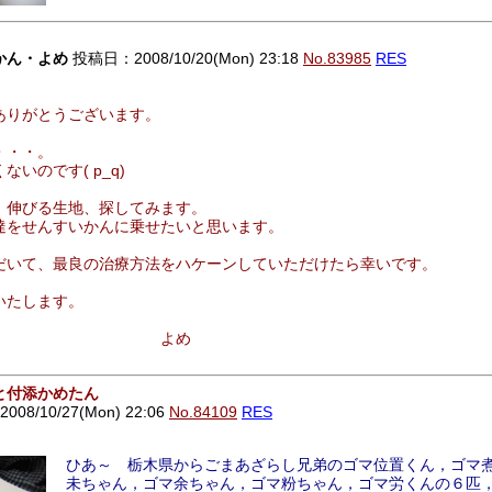
かん・よめ
投稿日：2008/10/20(Mon) 23:18
No.83985
RES
ありがとうございます。
・・・。
いのです( p_q)
。伸びる生地、探してみます。
達をせんすいかんに乗せたいと思います。
だいて、最良の治療方法をハケーンしていただけたら幸いです。
いたします。
め
と付添かめたん
8/10/27(Mon) 22:06
No.84109
RES
ひあ～ 栃木県からごまあざらし兄弟のゴマ位置くん，ゴマ
未ちゃん，ゴマ余ちゃん，ゴマ粉ちゃん，ゴマ労くんの６匹