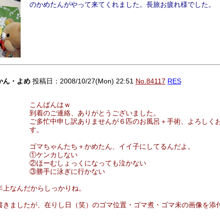
のかめたんがやって来てくれました。長旅お疲れ様でした。
かん・よめ
投稿日：2008/10/27(Mon) 22:51
No.84117
RES
こんばんはｗ
到着のご連絡、ありがとうございました。
ご多忙中申し訳ありませんが６匹のお風呂＋手術、よろしく
す。
ゴマちゃんたち＋かめたん、イイ子にしてるんだよ。
①ケンカしない
②ほーむしょっくになっても泣かない
③勝手に泳ぎに行かない
年上なんだからしっかりね。
書きましたが、在りし日（笑）のゴマ位置・ゴマ煮・ゴマ未の画像を添