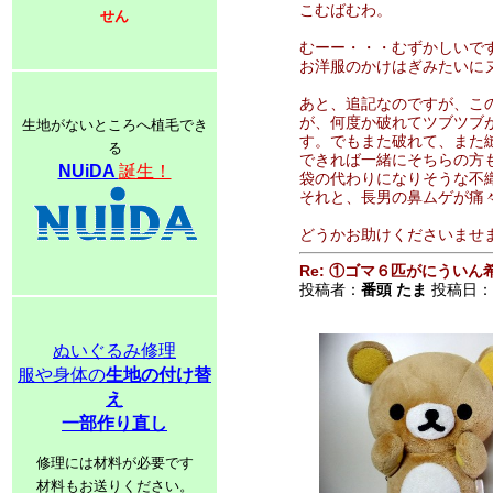
こむばむわ。
せん
むーー・・・むずかしいで
お洋服のかけはぎみたいに
あと、追記なのですが、こ
が、何度か破れてツブツブ
生地がないところへ植毛でき
す。でもまた破れて、また
る
できれば一緒にそちらの方
NUiDA
誕生！
袋の代わりになりそうな不
それと、長男の鼻ムゲが痛
どうかお助けくださいませま
Re: ①ゴマ６匹がにうい
投稿者：
番頭 たま
投稿日：200
ぬいぐるみ修理
服や身体の
生地の付け替
え
一部作り直し
修理には材料が必要です
材料もお送りください。