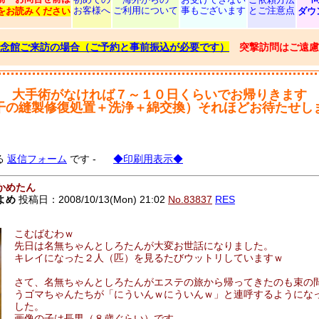
お客様へ
ご利用について
事もございます
とご注意点
をお読みください
ダウ
念館ご来訪の場合（ご予約と事前振込が必要です）
突撃訪問はご遠慮
大手術がなければ７～１０日くらいでお帰りきます
干の縫製修復処置＋洗浄＋綿交換）それほどお待たせし
る
返信フォーム
です -
◆印刷用表示◆
かめたん
よめ
投稿日：2008/10/13(Mon) 21:02
No.83837
RES
こむばむわｗ
先日は名無ちゃんとしろたんが大変お世話になりました。
キレイになった２人（匹）を見るたびウットリしていますｗ
さて、名無ちゃんとしろたんがエステの旅から帰ってきたのも束の
うゴマちゃんたちが「にういんｗにういんｗ」と連呼するようにな
した。
画像の子は長男（８歳ぐらい）です。