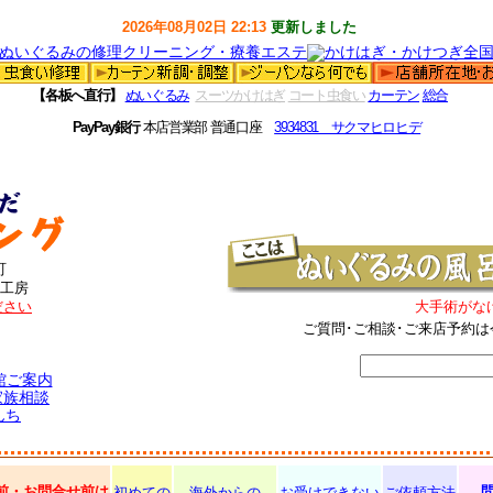
2026年08月02日 22:13
更新しました
【各板へ直行】
ぬいぐるみ
スーツかけはぎ
コート虫食い
カーテン
総合
PayPay銀行
本店営業部 普通口座
3934831 サクマヒロヒデ
町
工房
ださい
大手術がな
ご質問･ご相談･ご来店予約は
館ご案内
家族相談
んち
前・お問合せ前は
初めての
海外からの
お受けできない
ご依頼方法