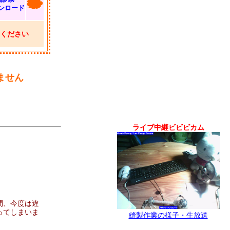
ンロード
ください
ません
ライブ中継ビビビカム
間、今度は違
ってしまいま
縫製作業の様子・生放送