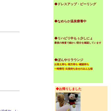
◆ドレスアップ・ピーリング
◆なめらか温泉療養中
◆リハビリ中もぅ少しにょ
最後の検査で細かい部分を確認しています
◆ぼんやりラウンジ
お迎え待ち･相方待ち･確認待ち
一時帰宅･出発待ち合せのみんな様
◆お帰りしました