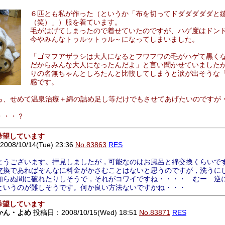
６匹とも私が作った（というか「布を切ってドダダダダダと
（笑）」）服を着ています。
毛がはげてしまったので着せていたのですが、ハゲ度はドン
今やみんなトゥルットゥル～になってしまいました。
「ゴマフアザラシは大人になるとフワフワの毛がハゲて黒く
だからみんな大人になったんだよ」と言い聞かせていました
りの名無ちゃんとしろたんと比較してしまうと涙が出そうな
感です。
ら、せめて温泉治療＋綿の詰め足し等だけでもさせてあげたいのですが
・・・？
ん希望しています
8/10/14(Tue) 23:36
No.83863
RES
とうございます。拝見しましたが，可能なのはお風呂と綿交換くらいで
交換であればそんなに料金がかさむことはないと思うのですが，洗うに
知らぬ間に破れたりしそうで，それがコワイですね・・・・ むー 逆
というのが難しそうです。何か良い方法ないですかね・・・
ん希望しています
かん・よめ
投稿日：2008/10/15(Wed) 18:51
No.83871
RES