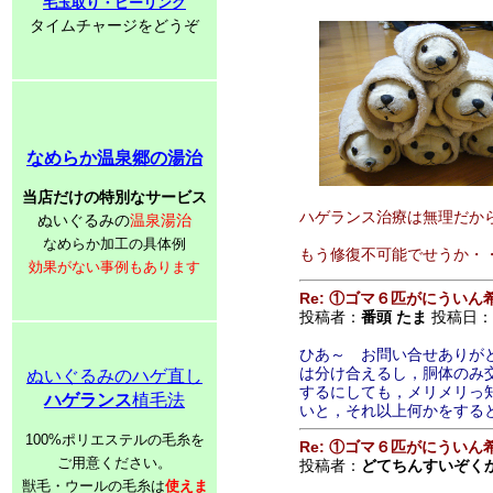
毛玉取り・ピーリング
タイムチャージをどうぞ
なめらか温泉郷の湯治
当店だけの特別なサービス
ハゲランス治療は無理だか
ぬいぐるみの
温泉湯治
なめらか加工の具体例
もう修復不可能でせうか・
効果がない事例もあります
Re: ①ゴマ６匹がにうい
投稿者：
番頭 たま
投稿日：200
ひあ～ お問い合せありが
は分け合えるし，胴体のみ
ぬいぐるみのハゲ直し
するにしても，メリメリっ
ハゲランス
植毛法
いと，それ以上何かをする
100%ポリエステルの毛糸を
Re: ①ゴマ６匹がにうい
ご用意ください。
投稿者：
どてちんすいぞく
獣毛・ウールの毛糸は
使えま