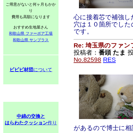
ご用意がないと何ヶ月もかか
り
心に接着芯で補強し
費用も高額になります
穴は１０箇所でした
おすすめ生地屋さん
です。
和歌山県 ファーボア工場
和歌山県 サンプラス
Re: 埼玉県のファ
投稿者：
番頭 たま
投
No.82598
RES
ビビビ材団
について
中綿の交換と
はらわたクッション
作り
があるので博士に相