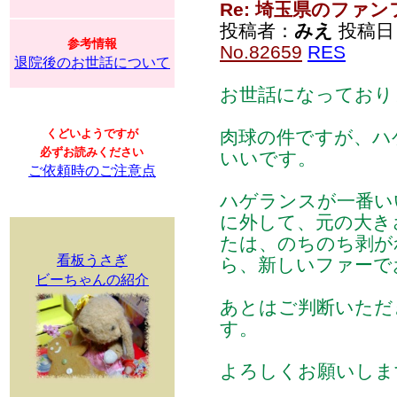
Re: 埼玉県のファ
投稿者：
みえ
投稿日：2
参考情報
No.82659
RES
退院後のお世話について
お世話になっており
くどいようですが
肉球の件ですが、ハ
必ずお読みください
いいです。
ご依頼時のご注意点
ハゲランスが一番い
に外して、元の大き
たは、のちのち剥が
看板うさぎ
ら、新しいファーで
ビーちゃんの紹介
あとはご判断いただ
す。
よろしくお願いしま