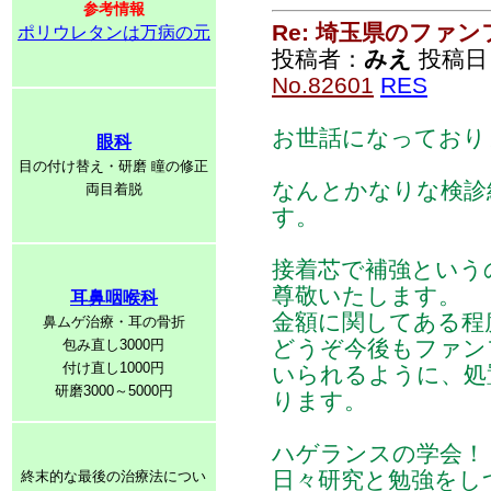
参考情報
Re: 埼玉県のファ
ポリウレタンは万病の元
投稿者：
みえ
投稿日：2
No.82601
RES
お世話になっており
眼科
目の付け替え・研磨 瞳の修正
なんとかなりな検診
両目着脱
す。
接着芯で補強という
尊敬いたします。
耳鼻咽喉科
金額に関してある程
鼻ムゲ治療・耳の骨折
どうぞ今後もファン
包み直し3000円
付け直し1000円
いられるように、処
研磨3000～5000円
ります。
ハゲランスの学会！
日々研究と勉強をし
終末的な最後の治療法につい