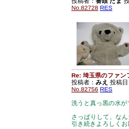
投稿者：
番頭 たま
投
No.82728
RES
Re: 埼玉県のファ
投稿者：
みえ
投稿日：20
No.82756
RES
洗うと真っ黒の水がで
さっぱりして、なん
引き続きよろしくお