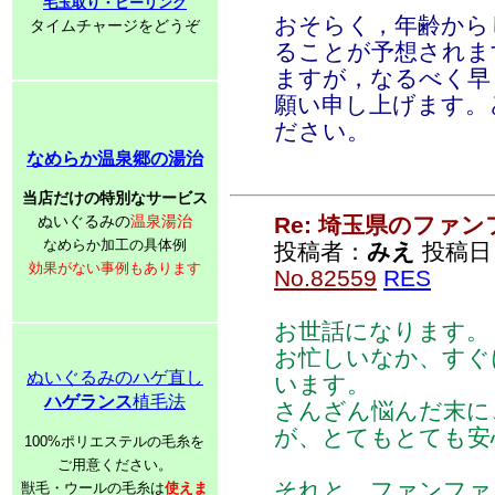
毛玉取り・ピーリング
おそらく，年齢から
タイムチャージをどうぞ
ることが予想されま
ますが，なるべく早
願い申し上げます。
ださい。
なめらか温泉郷の湯治
当店だけの特別なサービス
ぬいぐるみの
温泉湯治
Re: 埼玉県のファ
なめらか加工の具体例
投稿者：
みえ
投稿日：2
効果がない事例もあります
No.82559
RES
お世話になります。
お忙しいなか、すぐ
ぬいぐるみのハゲ直し
います。
ハゲランス
植毛法
さんざん悩んだ末に
が、とてもとても安
100%ポリエステルの毛糸を
ご用意ください。
それと、ファンファ
獣毛・ウールの毛糸は
使えま