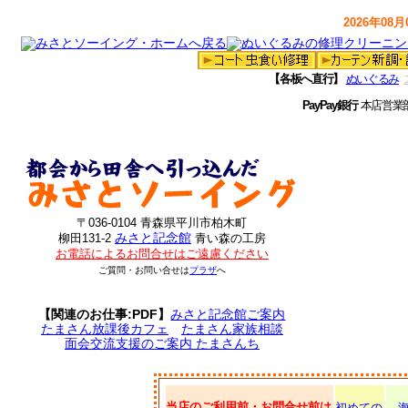
2026年08月0
【各板へ直行】
ぬいぐるみ
PayPay銀行
本店営業
〒036-0104 青森県平川市柏木町
みさと記念館
柳田131-2
青い森の工房
お電話によるお問合せはご遠慮ください
ご質問・お問い合せは
プラザ
へ
【関連のお仕事:PDF】
みさと記念館ご案内
たまさん放課後カフェ
たまさん家族相談
面会交流支援のご案内 たまさんち
当店のご利用前・お問合せ前は
初めての