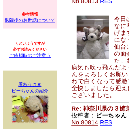
No.80813
RES
参考情報
今日
退院後のお世話について
なに
げま
にな
くどいようですが
仙台
必ずお読みください
の面
ご依頼時のご注意点
た。
病気も吹っ飛んだよ
んをよろしくお願い
わで白くなって感激
看板うさぎ
全快しましたら迎え
ビーちゃんの紹介
ございました。
Re: 神奈川県の３姉
投稿者：
ビーちゃん
No.80814
RES