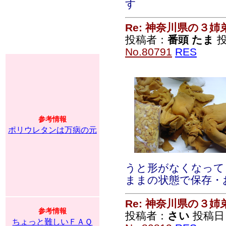
す
Re: 神奈川県の３姉
投稿者：
番頭 たま
投
No.80791
RES
参考情報
ポリウレタンは万病の元
うと形がなくなって
ままの状態で保存・
Re: 神奈川県の３姉
参考情報
投稿者：
さい
投稿日：2
ちょっと難しいＦＡＱ