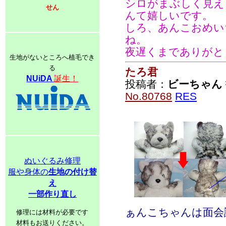
シロがまぶしく見え
せん
んて嬉しいです。
しろ、あんこおめい
ね。
夜遅くまでありがと
生地がないところへ植毛でき
る
たろ君
NUiDA
誕生！
投稿者：
ビーちゃん
No.80768
RES
ぬいぐるみ修理
服や身体の
生地の付け替
え
一部作り直し
ぁんこちゃんは面会
修理には材料が必要です
材料もお送りください。