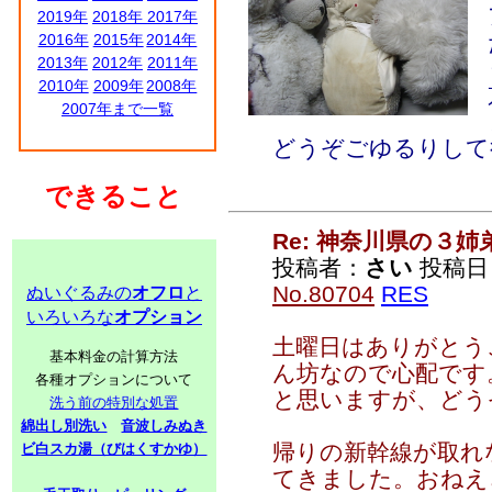
2019年
2018年
2017年
2016年
2015年
2014年
2013年
2012年
2011年
2010年
2009年
2008年
2007年まで一覧
どうぞごゆるりして
できること
Re: 神奈川県の３姉
投稿者：
さい
投稿日：2
No.80704
RES
ぬいぐるみの
オフロ
と
いろいろな
オプション
土曜日はありがとう
基本料金の計算方法
ん坊なので心配です
各種オプションについて
と思いますが、どう
洗う前の特別な処置
綿出し別洗い
音波しみぬき
帰りの新幹線が取れ
ビ白スカ湯（びはくすかゆ）
てきました。おねえ