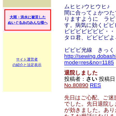
ムヒヒ♪ウヒウヒ♪
間に合ってょかつた
大雨・洪水に被災した
りますように ラビ
ぬいぐるみのみんな様へ
す。病気に効くビビ
ビビビビビビビ・・
タロ君、ビビビビよ
ビビビ光線 きっく
http://sewing.dobash
サイト運営者
mode=res&no=1185
の紹介と法定表示
退院しました
投稿者：
さい
投稿日：2
No.80890
RES
先日はご心配、ご迷
でした。先日退院し
が効きました。あり