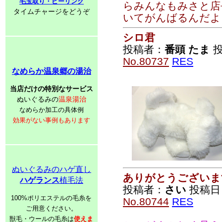
毛玉取り・ピーリング
らみんなもみさと店
タイムチャージをどうぞ
いてがんばるんだよ
シロ君
投稿者：
番頭 たま
投
No.80737
RES
なめらか温泉郷の湯治
当店だけの特別なサービス
ぬいぐるみの
温泉湯治
なめらか加工の具体例
効果がない事例もあります
ぬいぐるみのハゲ直し
ありがとうございま
ハゲランス
植毛法
投稿者：
さい
投稿日：2
100%ポリエステルの毛糸を
No.80744
RES
ご用意ください。
獣毛・ウールの毛糸は
使えま