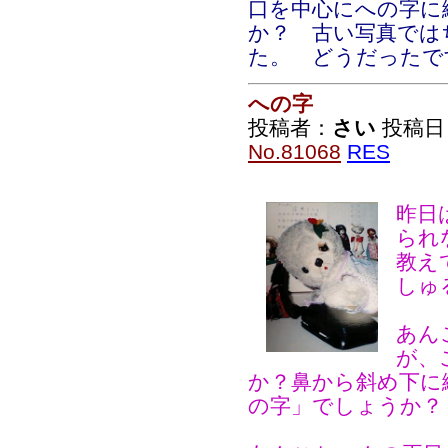
口を中心にへの字に
か？ 古い写真では
た。 どうだったで
への字
投稿者：
さい
投稿日：2
No.81068
RES
昨日
られ
教え
しゅ
あん
が、
か？鼻から斜め下に
の字」でしょうか？