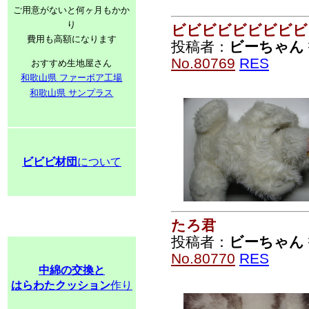
ご用意がないと何ヶ月もかか
り
ビビビビビビビビビ
費用も高額になります
投稿者：
ビーちゃん
No.80769
RES
おすすめ生地屋さん
和歌山県 ファーボア工場
和歌山県 サンプラス
ビビビ材団
について
たろ君
投稿者：
ビーちゃん
No.80770
RES
中綿の交換と
はらわたクッション
作り