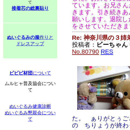
て
ています。お兄さん
接着芯の総裏貼り
きます。引き続きあ
願いします。退院し
をさせていただきま
Re: 神奈川県の３姉
ぬいぐるみの服
作りと
ドレスアップ
投稿者：
ビーちゃん
No.80790
RES
ビビビ材団
について
ムルヒャ普及協会につい
て
ぬいぐるみ健康診断
ぬいぐるみ懇親会につい
た。 ぁりがとぅご
て
の ちりょうが終わ