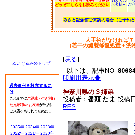
お客様へ
ご
どうぞこちらをお読みください
みさと記念館ご来訪の場合（ご予約と
大手術がなければ７
（若干の縫製修復処置＋洗
[
戻る
]
ぬいぐるみのトップ
- 以下は、記事NO.
8068
印刷用表示◆
過去事例を検索するに
神奈川県の３姉弟
は
投稿者：
番頭 たま
投稿日：2
これまでに
ご親戚・生き別れ
た兄弟姉妹･お友達
が当店に
RES
ご来店かもしれませぬにょ
2025年
2024年
2023年
2022年
2021年
2020年