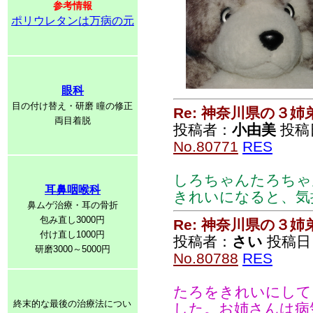
参考情報
ポリウレタンは万病の元
眼科
目の付け替え・研磨 瞳の修正
Re: 神奈川県の３姉
両目着脱
投稿者：
小由美
投稿日：
No.80771
RES
しろちゃんたろちゃ
耳鼻咽喉科
きれいになると、気
鼻ムゲ治療・耳の骨折
包み直し3000円
Re: 神奈川県の３姉
付け直し1000円
投稿者：
さい
投稿日：2
研磨3000～5000円
No.80788
RES
たろをきれいにして
終末的な最後の治療法につい
した。お姉さんは病