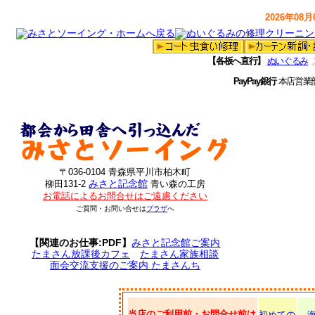
2026年08月0
【各板へ直行】
ぬいぐるみ
PayPay銀行
本店営業
〒036-0104 青森県平川市柏木町
みさと記念館
柳田131-2
青い森の工房
お電話によるお問合せはご遠慮ください
ご質問・お問い合せは
プラザ
へ
【関連のお仕事:PDF】
みさと記念館ご案内
たまさん放課後カフェ
たまさん家族相談
面会交流支援のご案内 たまさんち
当店のご利用前・お問合せ前は
初めての