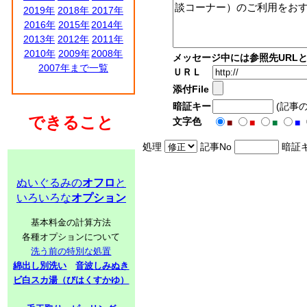
2019年
2018年
2017年
2016年
2015年
2014年
2013年
2012年
2011年
2010年
2009年
2008年
メッセージ中には参照先URL
2007年まで一覧
ＵＲＬ
添付File
暗証キー
(記事
できること
文字色
■
■
■
■
処理
記事No
暗証
ぬいぐるみの
オフロ
と
いろいろな
オプション
基本料金の計算方法
各種オプションについて
洗う前の特別な処置
綿出し別洗い
音波しみぬき
ビ白スカ湯（びはくすかゆ）