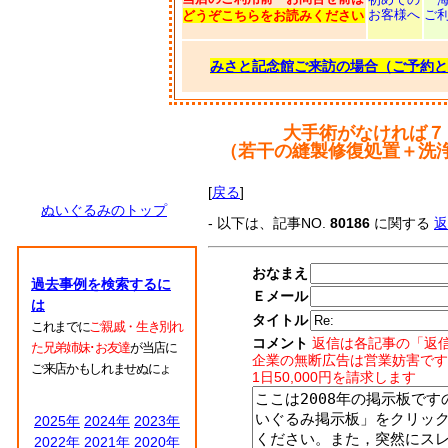
お客様へ
ご
どうぞこちらをお読みください
みさと記念館ご来訪の場合（ご予約と
大手術がなければ７
（若干の縫製修復処置＋洗
[
戻る
]
ぬいぐるみのトップ
- 以下は、記事NO.
80186
に関する
返
おなまえ
過去事例を検索するに
Ｅメール
は
タイトル
これまでに
ご親戚・生き別れ
コメント
返信は各記事の「返
た兄弟姉妹･お友達
が当店に
企業の無断広告は営業妨害です
ご来店かもしれませぬにょ
1日50,000円を請求します
2025年
2024年
2023年
2022年
2021年
2020年