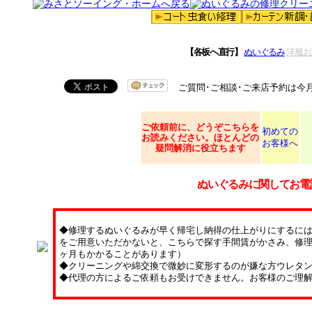
【各板へ直行】
ぬいぐるみ
洋服お
ご質問･ご相談･ご来店予約は今
ご依頼
前に、どうぞこちらを
初めての
お読みください。ほとんどの
お客様へ
疑問解消に役立ちます
ぬいぐるみに関してお電
◆修理するぬいぐるみが早く帰宅し納得の仕上がりにするに
をご用意いただかないと、こちらで探す手間賃がかさみ、修理
ヶ月もかかることがあります）
◆クリーニングや綿交換で微妙に変形するのが嫌な方ウレタ
◆代理の方によるご依頼もお受けできません。お客様のご理