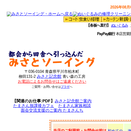
2026年08月0
【各板へ直行】
ぬいぐるみ
PayPay銀行
本店営業
〒036-0104 青森県平川市柏木町
みさと記念館
柳田131-2
青い森の工房
お電話によるお問合せはご遠慮ください
ご質問・お問い合せは
プラザ
へ
【関連のお仕事:PDF】
みさと記念館ご案内
たまさん放課後カフェ
たまさん家族相談
面会交流支援のご案内 たまさんち
当店のご利用前・お問合せ前は
初めての