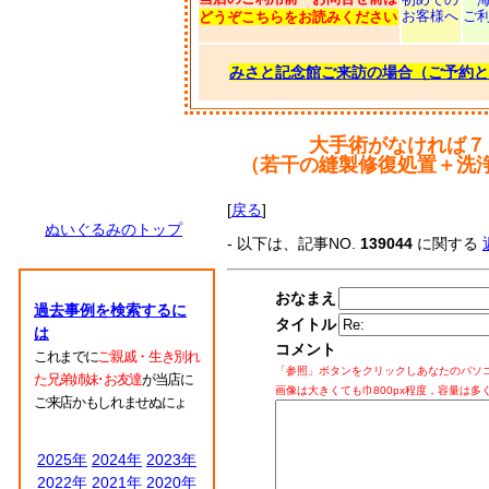
お客様へ
ご
どうぞこちらをお読みください
みさと記念館ご来訪の場合（ご予約と
大手術がなければ７
（若干の縫製修復処置＋洗
[
戻る
]
ぬいぐるみのトップ
- 以下は、記事NO.
139044
に関する
おなまえ
過去事例を検索するに
タイトル
は
コメント
これまでに
ご親戚・生き別れ
「参照」ボタンをクリックしあなたのパソ
た兄弟姉妹･お友達
が当店に
画像は大きくても巾800px程度，容量は多
ご来店かもしれませぬにょ
2025年
2024年
2023年
2022年
2021年
2020年