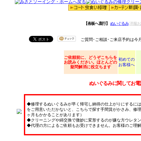
【各板へ直行】
ぬいぐるみ
洋服お
ご質問･ご相談･ご来店予約は今
ご依頼
前に、どうぞこちらを
初めての
お読みください。ほとんどの
お客様へ
疑問解消に役立ちます
ぬいぐるみに関してお電
◆修理するぬいぐるみが早く帰宅し納得の仕上がりにするに
をご用意いただかないと、こちらで探す手間賃がかさみ、修理
ヶ月もかかることがあります）
◆クリーニングや綿交換で微妙に変形するのが嫌な方ウレタ
◆代理の方によるご依頼もお受けできません。お客様のご理