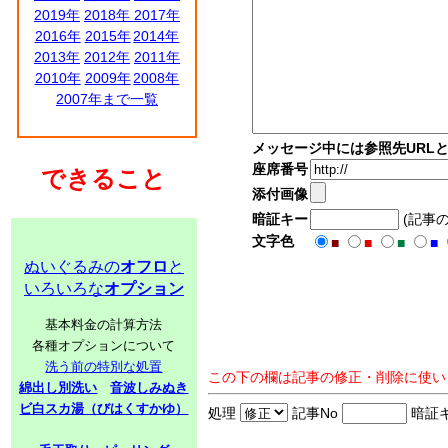
2019年
2018年
2017年
2016年
2015年
2014年
2013年
2012年
2011年
2010年
2009年
2008年
2007年まで一覧
メッセージ中には参照先URL
座席番号
できること
添付画像
暗証キー
(記事
文字色
■
■
■
■
ぬいぐるみの
オフロ
と
いろいろな
オプション
基本料金の計算方法
各種オプションについて
洗う前の特別な処置
この下の欄は記事の修正・削除に使い
綿出し別洗い
音波しみぬき
ビ白スカ湯（びはくすかゆ）
処理
記事No
暗証