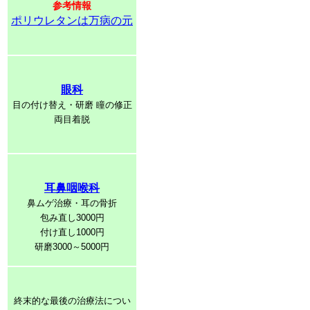
参考情報
ポリウレタンは万病の元
眼科
目の付け替え・研磨 瞳の修正
両目着脱
耳鼻咽喉科
鼻ムゲ治療・耳の骨折
包み直し3000円
付け直し1000円
研磨3000～5000円
終末的な最後の治療法につい