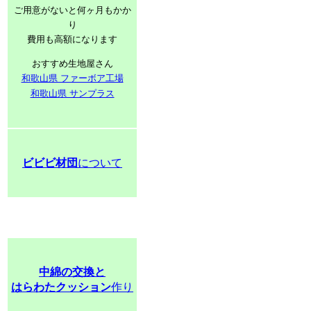
ご用意がないと何ヶ月もかか
り
費用も高額になります
おすすめ生地屋さん
和歌山県 ファーボア工場
和歌山県 サンプラス
ビビビ材団
について
中綿の交換と
はらわたクッション
作り