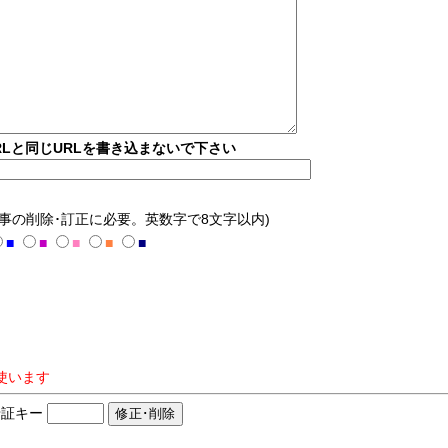
Lと同じURLを書き込まないで下さい
記事の削除･訂正に必要。英数字で8文字以内)
■
■
■
■
■
使います
証キー