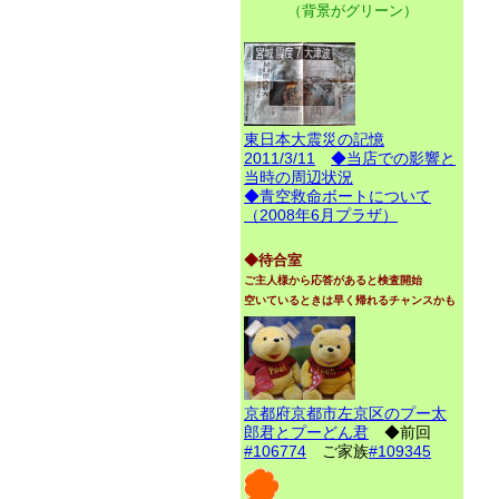
（背景がグリーン）
東日本大震災の記憶
2011/3/11
◆当店での影響と
当時の周辺状況
◆青空救命ボートについて
（2008年6月プラザ）
◆待合室
ご主人様から応答があると検査開始
空いているときは早く帰れるチャンスかも
京都府京都市左京区のプー太
郎君とプーどん君
◆前回
#106774
ご家族
#109345