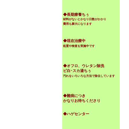
◆
長期療養ちぅ
材料がないとかなり日数がかかり
費用も膨大になります
◆現在治療中
処置や検査を実施中です
◆オフロ、ウレタン除洗
ビ白･スカ湯ちぅ
汚れをいろいろな方法で除去しています
◆難病につき
かなりお待ちくださり
◆ハゲセンター