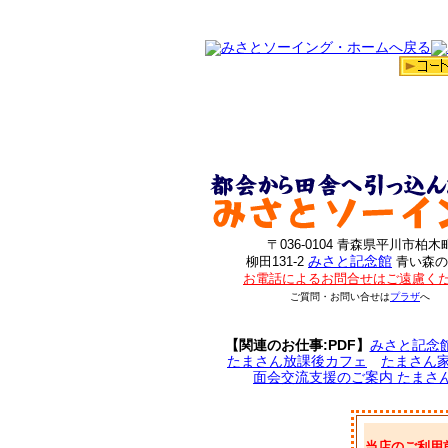
〒036-0104 青森県平川市柏木
みさと記念館
柳田131-2
青い森の
お電話によるお問合せはご遠慮く
ご質問・お問い合せは
プラザ
へ
【関連のお仕事:PDF】
みさと記念
たまさん放課後カフェ
たまさん
面会交流支援のご案内 たまさ
当店のご利用