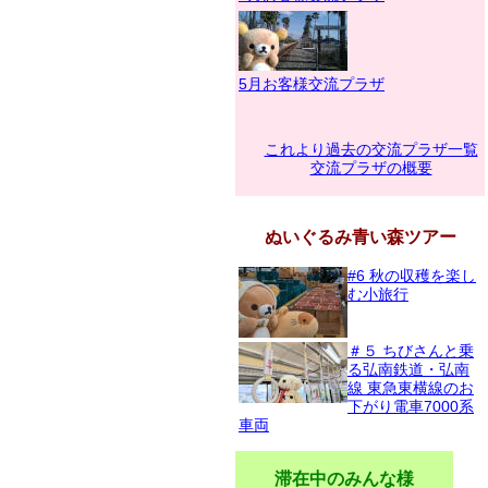
5月お客様交流プラザ
これより過去の交流プラザ一覧
交流プラザの概要
ぬいぐるみ青い森ツアー
#6 秋の収穫を楽し
む小旅行
＃５ ちびさんと乗
る弘南鉄道・弘南
線 東急東横線のお
下がり電車7000系
車両
滞在中のみんな様