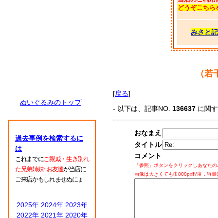
どうぞこちら
みさと記
（若
[
戻る
]
ぬいぐるみのトップ
- 以下は、記事NO.
136637
に関
おなまえ
過去事例を検索するに
タイトル
は
コメント
これまでに
ご親戚・生き別れ
「参照」ボタンをクリックしあなたの
た兄弟姉妹･お友達
が当店に
画像は大きくても巾800px程度，容量
ご来店かもしれませぬにょ
2025年
2024年
2023年
2022年
2021年
2020年