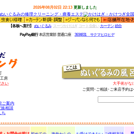
2026年08月02日 22:13
更新しました
【各板へ直行】
ぬいぐるみ
スーツかけはぎ
コート虫食い
カーテン
総合
PayPay銀行
本店営業部 普通口座
3934831 サクマヒロヒデ
町
工房
ださい
大手術がな
ご質問･ご相談･ご来店予約は
館ご案内
家族相談
んち
前・お問合せ前は
初めての
海外からの
お受けできない
ご依頼方法