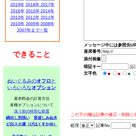
2019年
2018年
2017年
2016年
2015年
2014年
2013年
2012年
2011年
2010年
2009年
2008年
2007年まで一覧
メッセージ中には参照先UR
座席番号
できること
添付画像
暗証キー
(
文字色
■
■
■
ぬいぐるみの
オフロ
と
いろいろな
オプション
基本料金の計算方法
各種オプションについて
洗う前の特別な処置
この下の欄は記事の修正・削除に
綿出し別洗い
音波しみぬき
ビ白スカ湯（びはくすかゆ）
処理
記事No
暗