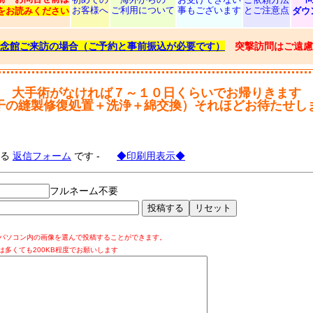
お客様へ
ご利用について
事もございます
とご注意点
をお読みください
ダウ
念館ご来訪の場合（ご予約と事前振込が必要です）
突撃訪問はご遠慮
大手術がなければ７～１０日くらいでお帰りきます
干の縫製修復処置＋洗浄＋綿交換）それほどお待たせし
する
返信フォーム
です -
◆印刷用表示◆
フルネーム不要
パソコン内の画像を選んで投稿することができます。
は多くても200KB程度でお願いします