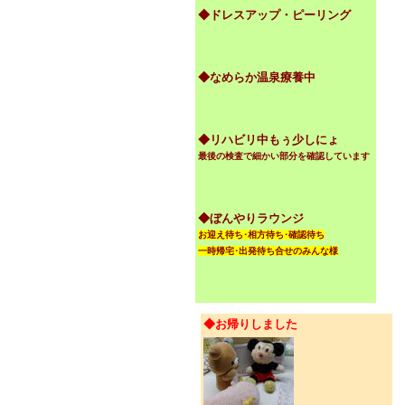
◆ドレスアップ・ピーリング
◆なめらか温泉療養中
◆リハビリ中もぅ少しにょ
最後の検査で細かい部分を確認しています
◆ぼんやりラウンジ
お迎え待ち･相方待ち･確認待ち
一時帰宅･出発待ち合せのみんな様
◆お帰りしました