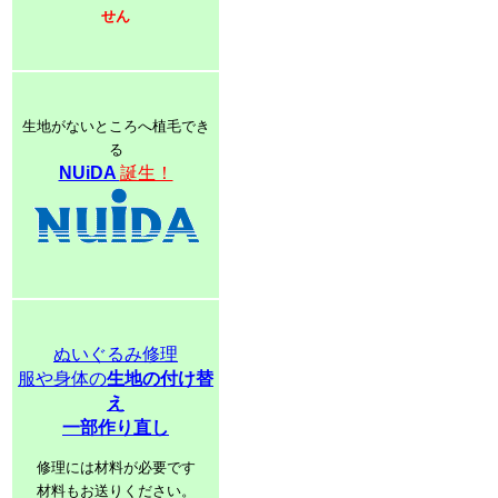
せん
生地がないところへ植毛でき
る
NUiDA
誕生！
ぬいぐるみ修理
服や身体の
生地の付け替
え
一部作り直し
修理には材料が必要です
材料もお送りください。