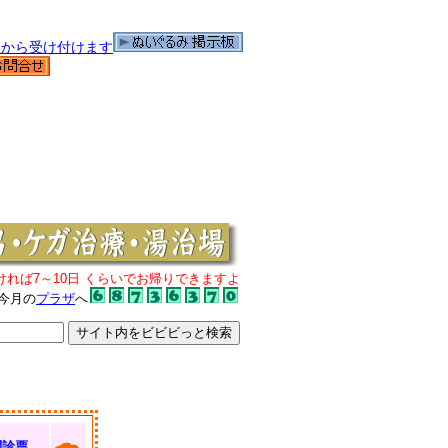
ければ7～10日 くらいでお帰りできますよ
今月の
プラザ
へ
問診票