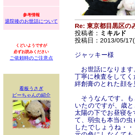
参考情報
退院後のお世話について
Re: 東京都目黒区
投稿者：
ミキルド
投稿日：2013/05/17(F
くどいようですが
必ずお読みください
ジャッキー様
ご依頼時のご注意点
お世話になります
丁寧に検査をしてく
絆創膏のとれた顔を
看板うさぎ
ビーちゃんの紹介
そうなんです。も
いたのですが、歳と
太陽の下でお昼寝を
て、弱虫も本当の虫
したでしょうね・・
元の色にしなくても