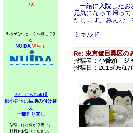
せん
一緒に入院したお
元気になって帰って
たします。みんな、
ミキルド
生地がないところへ植毛でき
る
NUiDA
誕生！
Re: 東京都目黒区
投稿者：
小番頭 ジ
投稿日：2013/05/17(F
ぬいぐるみ修理
服や身体の
生地の付け替
え
一部作り直し
修理には材料が必要です
材料もお送りください。