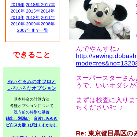
2019年
2018年
2017年
2016年
2015年
2014年
2013年
2012年
2011年
2010年
2009年
2008年
2007年まで一覧
んでやんすね♪
できること
http://sewing.dobash
mode=res&no=1320
スーパースターさん
ぬいぐるみの
オフロ
と
うで、いいオダシが
いろいろな
オプション
まずは検査に入りま
基本料金の計算方法
各種オプションについて
ちくださいﾏｾｰ♪
洗う前の特別な処置
綿出し別洗い
音波しみぬき
ビ白スカ湯（びはくすかゆ）
Re: 東京都目黒区