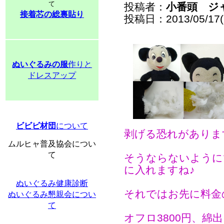
て
投稿者：
小番頭 ジ
接着芯の総裏貼り
投稿日：2013/05/17(F
ぬいぐるみの服
作りと
ドレスアップ
ビビビ材団
について
剥げる恐れがありま
ムルヒャ普及協会につい
て
そうならないように
に入れますね♪
ぬいぐるみ健康診断
それではお先に料金
ぬいぐるみ懇親会につい
て
オフロ3800円、綿