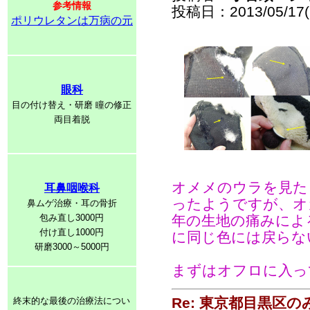
参考情報
投稿日：2013/05/17(F
ポリウレタンは万病の元
眼科
目の付け替え・研磨 瞳の修正
両目着脱
オメメのウラを見た
耳鼻咽喉科
ったようですが、オ
鼻ムゲ治療・耳の骨折
包み直し3000円
年の生地の痛みによ
付け直し1000円
に同じ色には戻らな
研磨3000～5000円
まずはオフロに入っ
Re: 東京都目黒区
終末的な最後の治療法につい