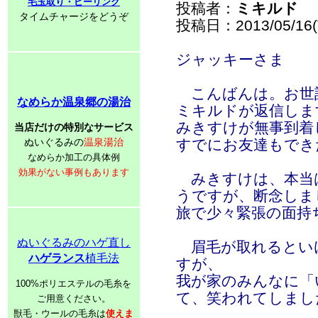
毛玉取り・ピーリング
投稿者：
ミキルド
タイムチャージをどうぞ
投稿日：2013/05/16(T
ジャッキーさま
こんばんは。お世
なめらか温泉郷の湯治
ミキルドが返信しま
みきすけが無事到着
当店だけの特別なサービス
ぬいぐるみの
温泉湯治
すでにお友達もでき
なめらか加工の具体例
効果がない事例もあります
みきすけは、本当
うですが、断念しま
旅で少々緊張の面持
ぬいぐるみのハゲ直し
眉毛が取れるとい
ハゲランス
植毛法
すが、
我が家のみんなに「
100%ポリエステルの毛糸を
て、笑われてしまし
ご用意ください。
獣毛・ウールの毛糸は
使えま