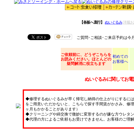
【各板へ直行】
ぬいぐるみ
洋服お
ご質問･ご相談･ご来店予約は今
ご依頼
前に、どうぞこちらを
初めての
お読みください。ほとんどの
お客様へ
疑問解消に役立ちます
ぬいぐるみに関してお電
◆修理するぬいぐるみが早く帰宅し納得の仕上がりにするに
をご用意いただかないと、こちらで探す手間賃がかさみ、修理
ヶ月もかかることがあります）
◆クリーニングや綿交換で微妙に変形するのが嫌な方ウレタ
◆代理の方によるご依頼もお受けできません。お客様のご理