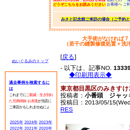
お客様へ
ご
どうぞこちらをお読みください
みさと記念館ご来訪の場合（ご予約と
大手術がなければ７
（若干の縫製修復処置＋洗
[
戻る
]
ぬいぐるみのトップ
- 以下は、記事NO.
1333
◆印刷用表示◆
過去事例を検索するに
東京都目黒区のみきすけ
は
投稿者：
小番頭 ジャッ
これまでに
ご親戚・生き別れ
た兄弟姉妹･お友達
が当店に
投稿日：2013/05/15(Wed
ご来店かもしれませぬにょ
RES
2025年
2024年
2023年
2022年
2021年
2020年