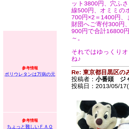
ット3800円、穴ふさ
線500円、オミミの
700円×2＝1400円
財団へご寄付300円、
900円で合計168
～。
それではゆっくりオ
ね♪
参考情報
Re: 東京都目黒区
ポリウレタンは万病の元
投稿者：
小番頭 ジ
投稿日：2013/05/17(F
参考情報
ちょっと難しいＦＡＱ