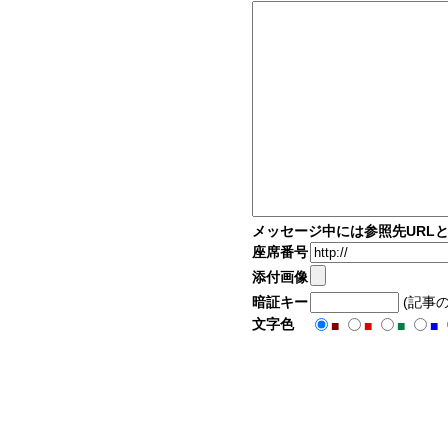
メッセージ中には参照先URL
座席番号
添付画像
暗証キー
(記事
文字色
■
■
■
■