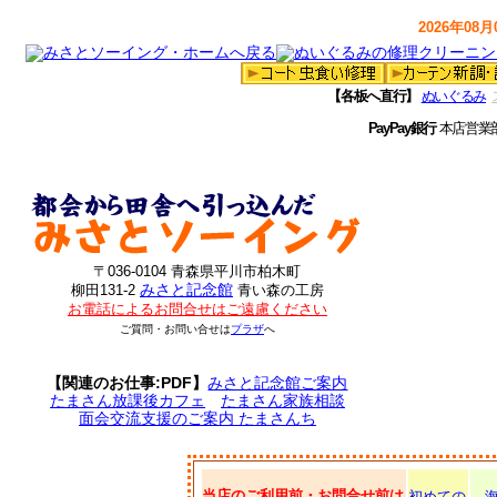
2026年08月0
【各板へ直行】
ぬいぐるみ
PayPay銀行
本店営業
〒036-0104 青森県平川市柏木町
みさと記念館
柳田131-2
青い森の工房
お電話によるお問合せはご遠慮ください
ご質問・お問い合せは
プラザ
へ
【関連のお仕事:PDF】
みさと記念館ご案内
たまさん放課後カフェ
たまさん家族相談
面会交流支援のご案内 たまさんち
当店のご利用前・お問合せ前は
初めての