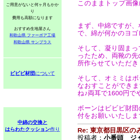
このままトップ画像
ご用意がないと何ヶ月もかか
り
費用も高額になります
まず、中綿ですが、
おすすめ生地屋さん
で、綿が何かのヨゴレ
和歌山県 ファーボア工場
和歌山県 サンプラス
そして、凝り固まっ
ったため、両靴の先
所作らせていただき
ビビビ材団
について
そして、オミミはボ
なおすことができま
ね♪両耳で1600円
ボーンはビビビ財団
付をお願いいたしま
中綿の交換と
はらわたクッション
作り
Re: 東京都目黒区
投稿者：
小番頭 ジ