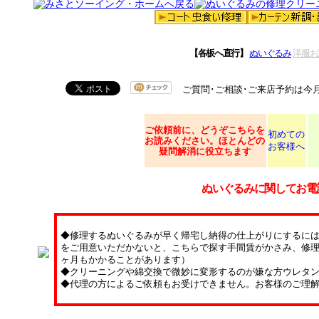
【各板へ直行】
ぬいぐるみ
洋服お
ご質問･ご相談･ご来店予約は今
ご依頼
前に、どうぞこちらを
初めての
お読みください。ほとんどの
お客様へ
疑問解消に役立ちます
ぬいぐるみに関してお電
◆修理するぬいぐるみが早く帰宅し納得の仕上がりにするに
をご用意いただかないと、こちらで探す手間賃がかさみ、修理
ヶ月もかかることがあります）
◆クリーニングや綿交換で微妙に変形するのが嫌な方ウレタ
◆代理の方によるご依頼もお受けできません。お客様のご理