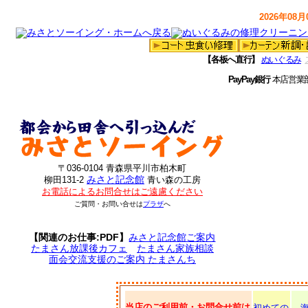
2026年08月0
【各板へ直行】
ぬいぐるみ
PayPay銀行
本店営業
〒036-0104 青森県平川市柏木町
みさと記念館
柳田131-2
青い森の工房
お電話によるお問合せはご遠慮ください
ご質問・お問い合せは
プラザ
へ
【関連のお仕事:PDF】
みさと記念館ご案内
たまさん放課後カフェ
たまさん家族相談
面会交流支援のご案内 たまさんち
当店のご利用前・お問合せ前は
初めての