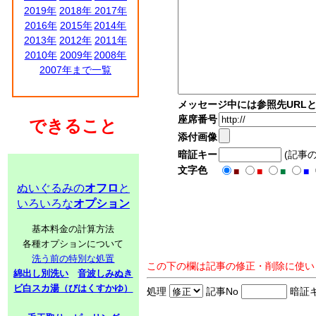
2019年
2018年
2017年
2016年
2015年
2014年
2013年
2012年
2011年
2010年
2009年
2008年
2007年まで一覧
メッセージ中には参照先URL
座席番号
できること
添付画像
暗証キー
(記事
文字色
■
■
■
■
ぬいぐるみの
オフロ
と
いろいろな
オプション
基本料金の計算方法
各種オプションについて
洗う前の特別な処置
この下の欄は記事の修正・削除に使い
綿出し別洗い
音波しみぬき
ビ白スカ湯（びはくすかゆ）
処理
記事No
暗証