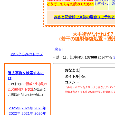
お客様へ
ご
どうぞこちらをお読みください
みさと記念館ご来訪の場合（ご予約と
大手術がなければ７
（若干の縫製修復処置＋洗
[
戻る
]
ぬいぐるみのトップ
- 以下は、記事NO.
137668
に関する
おなまえ
過去事例を検索するに
タイトル
は
コメント
これまでに
ご親戚・生き別れ
「参照」ボタンをクリックしあなたのパソ
た兄弟姉妹･お友達
が当店に
画像は大きくても巾800px程度，容量は多
ご来店かもしれませぬにょ
2025年
2024年
2023年
2022年
2021年
2020年