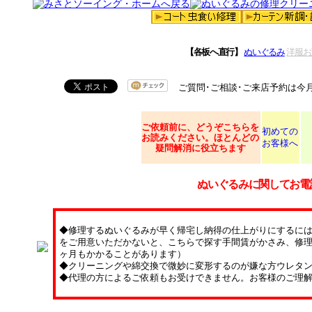
【各板へ直行】
ぬいぐるみ
洋服お
ご質問･ご相談･ご来店予約は今
ご依頼
前に、どうぞこちらを
初めての
お読みください。ほとんどの
お客様へ
疑問解消に役立ちます
ぬいぐるみに関してお電
◆修理するぬいぐるみが早く帰宅し納得の仕上がりにするに
をご用意いただかないと、こちらで探す手間賃がかさみ、修理
ヶ月もかかることがあります）
◆クリーニングや綿交換で微妙に変形するのが嫌な方ウレタ
◆代理の方によるご依頼もお受けできません。お客様のご理