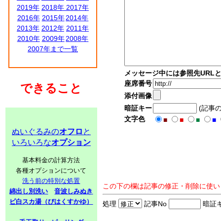
2019年
2018年
2017年
2016年
2015年
2014年
2013年
2012年
2011年
2010年
2009年
2008年
2007年まで一覧
メッセージ中には参照先URL
座席番号
できること
添付画像
暗証キー
(記事
文字色
■
■
■
■
ぬいぐるみの
オフロ
と
いろいろな
オプション
基本料金の計算方法
各種オプションについて
洗う前の特別な処置
この下の欄は記事の修正・削除に使い
綿出し別洗い
音波しみぬき
ビ白スカ湯（びはくすかゆ）
処理
記事No
暗証