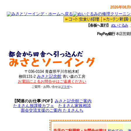
2026年08月0
【各板へ直行】
ぬいぐるみ
PayPay銀行
本店営業
〒036-0104 青森県平川市柏木町
みさと記念館
柳田131-2
青い森の工房
お電話によるお問合せはご遠慮ください
ご質問・お問い合せは
プラザ
へ
【関連のお仕事:PDF】
みさと記念館ご案内
たまさん放課後カフェ
たまさん家族相談
面会交流支援のご案内 たまさんち
当店のご利用前・お問合せ前は
初めての