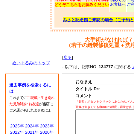
お客様へ
ご
どうぞこちらをお読みください
みさと記念館ご来訪の場合（ご予約と
大手術がなければ７
（若干の縫製修復処置＋洗
[
戻る
]
ぬいぐるみのトップ
- 以下は、記事NO.
134777
に関する
おなまえ
過去事例を検索するに
タイトル
は
コメント
これまでに
ご親戚・生き別れ
「参照」ボタンをクリックしあなたのパソ
た兄弟姉妹･お友達
が当店に
画像は大きくても巾800px程度，容量は多
ご来店かもしれませぬにょ
2025年
2024年
2023年
2022年
2021年
2020年