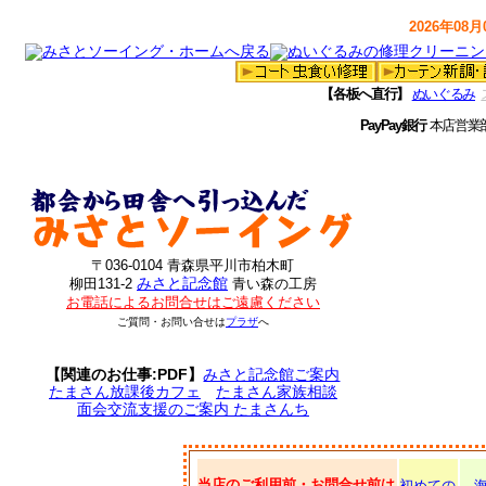
2026年08月0
【各板へ直行】
ぬいぐるみ
PayPay銀行
本店営業
〒036-0104 青森県平川市柏木町
みさと記念館
柳田131-2
青い森の工房
お電話によるお問合せはご遠慮ください
ご質問・お問い合せは
プラザ
へ
【関連のお仕事:PDF】
みさと記念館ご案内
たまさん放課後カフェ
たまさん家族相談
面会交流支援のご案内 たまさんち
当店のご利用前・お問合せ前は
初めての