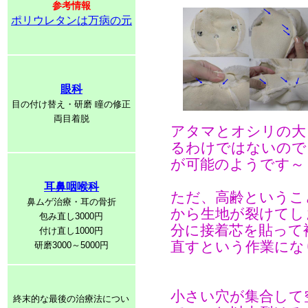
参考情報
ポリウレタンは万病の元
眼科
目の付け替え・研磨 瞳の修正
両目着脱
アタマとオシリの大
るわけではないので
が可能のようです～
耳鼻咽喉科
ただ、高齢というこ
鼻ムゲ治療・耳の骨折
から生地が裂けてし
包み直し3000円
分に接着芯を貼って
付け直し1000円
直すという作業にな
研磨3000～5000円
小さい穴が集合して
終末的な最後の治療法につい