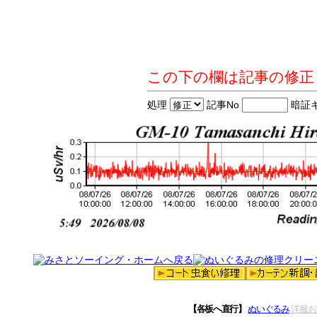
この下の欄は記事の修正
処理
記事No
暗証
【各板へ直行】
ぬいぐるみ
洋服お