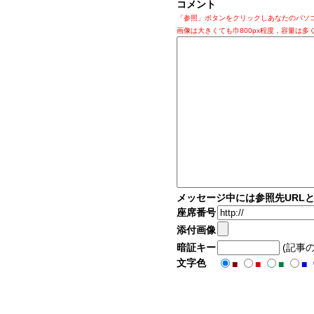
コメント
「参照」ボタンをクリックしあなたのパソ
画像は大きくても巾800px程度，容量は多
メッセージ中には参照先URL
座席番号
添付画像
暗証キー
(記事
文字色
■
■
■
■