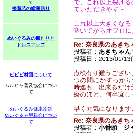
で、これ以上裂ける
て
ていただきやす～
接着芯の総裏貼り
これ以上大きくなると
塞いでからオフロに
ぬいぐるみの服
作りと
Re: 奈良県のあきち
ドレスアップ
投稿者：
あきちゃん
投稿日：2013/01/13(S
点検有り難うござい
ビビビ材団
について
つの間にかすっかり
ムルヒャ普及協会につい
時迄も、出来るだけ
て
療のほど、何卒宜
早く元気になります
ぬいぐるみ健康診断
ぬいぐるみ懇親会につい
Re: 奈良県のあきち
て
投稿者：
小番頭 ジ