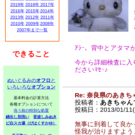
2019年
2018年
2017年
2016年
2015年
2014年
2013年
2012年
2011年
2010年
2009年
2008年
2007年まで一覧
ｱﾗｰ、背中とアタ
できること
今から詳細検査に入
ださいﾏｾｰ♪
ぬいぐるみの
オフロ
と
いろいろな
オプション
Re: 奈良県のあきち
基本料金の計算方法
投稿者：
あきちゃん
各種オプションについて
投稿日：2013/01/11(F
洗う前の特別な処置
綿出し別洗い
音波しみぬき
無事に到着して良
ビ白スカ湯（びはくすかゆ）
怪我が治りますよ