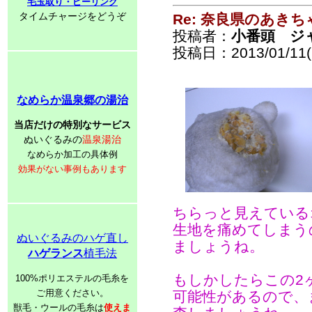
毛玉取り・ピーリング
タイムチャージをどうぞ
Re: 奈良県のあきち
投稿者：
小番頭 ジ
投稿日：2013/01/11(F
なめらか温泉郷の湯治
当店だけの特別なサービス
ぬいぐるみの
温泉湯治
なめらか加工の具体例
効果がない事例もあります
ちらっと見えている
生地を痛めてしまう
ぬいぐるみのハゲ直し
ましょうね。
ハゲランス
植毛法
もしかしたらこの2
100%ポリエステルの毛糸を
ご用意ください。
可能性があるので、
獣毛・ウールの毛糸は
使えま