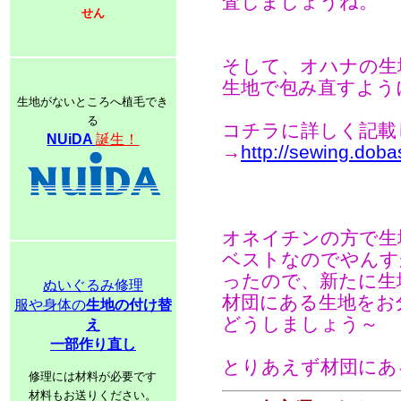
査しましょうね。
せん
そして、オハナの生
生地で包み直すよう
生地がないところへ植毛でき
る
コチラに詳しく記載
NUiDA
誕生！
→
http://sewing.dobas
オネイチンの方で生
ベストなのでやんす
ったので、新たに生
ぬいぐるみ修理
材団にある生地をお
服や身体の
生地の付け替
どうしましょう～
え
一部作り直し
とりあえず材団にあ
修理には材料が必要です
材料もお送りください。