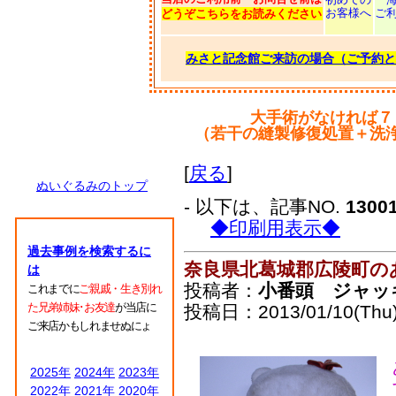
お客様へ
ご
どうぞこちらをお読みください
みさと記念館ご来訪の場合（ご予約と
大手術がなければ７
（若干の縫製修復処置＋洗
[
戻る
]
ぬいぐるみのトップ
- 以下は、記事NO.
1300
◆印刷用表示◆
過去事例を検索するに
奈良県北葛城郡広陵町の
は
投稿者：
小番頭 ジャッ
これまでに
ご親戚・生き別れ
た兄弟姉妹･お友達
が当店に
投稿日：2013/01/10(Thu)
ご来店かもしれませぬにょ
2025年
2024年
2023年
2022年
2021年
2020年