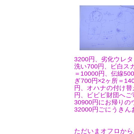
3200円、劣化ウレ
洗い700円、ビ白スカ
＝10000円、伝線5
ぎ700円×2ヶ所＝14
円、オハナの付け替え
円、ビビビ財団へご寄
30900円にお帰り
32000円ごにうき
ただいまオフロから