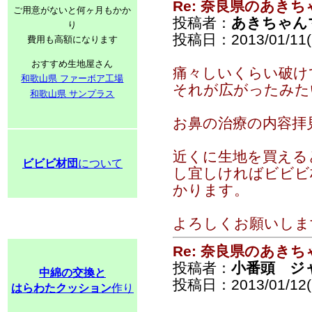
Re: 奈良県のあきち
ご用意がないと何ヶ月もかか
投稿者：
あきちゃん
り
投稿日：2013/01/11(F
費用も高額になります
おすすめ生地屋さん
痛々しいくらい破け
和歌山県 ファーボア工場
それが広がったみた
和歌山県 サンプラス
お鼻の治療の内容拝
近くに生地を買える
ビビビ材団
について
し宜しければビビビ
かります。
よろしくお願いしま
Re: 奈良県のあきち
投稿者：
小番頭 ジ
中綿の交換と
投稿日：2013/01/12(S
はらわたクッション
作り