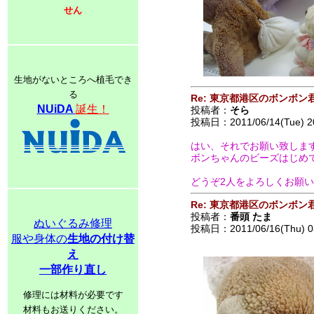
せん
生地がないところへ植毛でき
る
Re: 東京都港区のボンボン
NUiDA
誕生！
投稿者：
そら
投稿日：2011/06/14(Tue) 2
はい、それでお願い致しま
ボンちゃんのビーズはじめて見
どうぞ2人をよろしくお願いしま
Re: 東京都港区のボンボン
投稿者：
番頭 たま
ぬいぐるみ修理
投稿日：2011/06/16(Thu) 0
服や身体の
生地の付け替
え
一部作り直し
修理には材料が必要です
材料もお送りください。