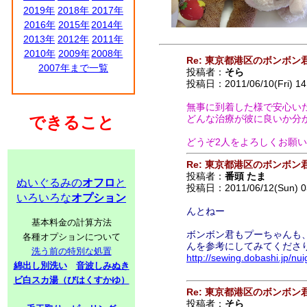
2019年
2018年
2017年
2016年
2015年
2014年
2013年
2012年
2011年
2010年
2009年
2008年
Re: 東京都港区のボンボン
2007年まで一覧
投稿者：
そら
投稿日：2011/06/10(Fri) 14
無事に到着した様で安心い
できること
どんな治療が彼に良いか分
どうぞ2人をよろしくお願
Re: 東京都港区のボンボン
投稿者：
番頭 たま
ぬいぐるみの
オフロ
と
投稿日：2011/06/12(Sun) 0
いろいろな
オプション
んとねー
基本料金の計算方法
ボンボン君もプーちゃんも
各種オプションについて
んを参考にしてみてくださ
洗う前の特別な処置
http://sewing.dobashi.jp/
綿出し別洗い
音波しみぬき
ビ白スカ湯（びはくすかゆ）
Re: 東京都港区のボンボン
投稿者：
そら