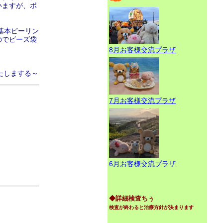
いますが、ボ
、基本ピーリン
のでビーズ袋
8月お客様交流プラザ
たしまする～
7月お客様交流プラザ
6月お客様交流プラザ
◆詳細検査ちぅ
検査が終わると治療方針が決まります