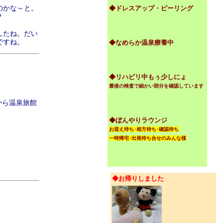
のかな～と。
◆ドレスアップ・ピーリング
？
したね。だい
ですね。
◆なめらか温泉療養中
◆リハビリ中もぅ少しにょ
最後の検査で細かい部分を確認しています
から温泉旅館
◆ぼんやりラウンジ
お迎え待ち･相方待ち･確認待ち
一時帰宅･出発待ち合せのみんな様
◆お帰りしました