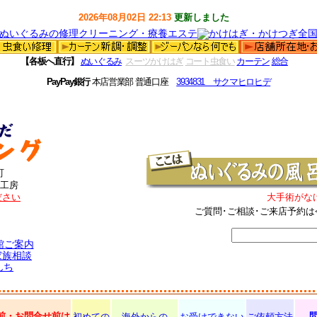
2026年08月02日 22:13
更新しました
【各板へ直行】
ぬいぐるみ
スーツかけはぎ
コート虫食い
カーテン
総合
PayPay銀行
本店営業部 普通口座
3934831 サクマヒロヒデ
町
工房
ださい
大手術がな
ご質問･ご相談･ご来店予約は
館ご案内
家族相談
んち
前・お問合せ前は
初めての
海外からの
お受けできない
ご依頼方法