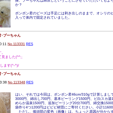
換、プーちゃんは綿戻しということにさせていただいてもよ
か？
ボンボン君のビーズは手足には剥き出しのままで、オシリの
入って体内で固定されていました。
君･プーちゃん
0:11
No.113331
RES
す。
ました(^^;;
す(^-^)/
君･プーちゃん
3:38
No.113348
RES
はい、それでは今回は、ボンボン君46cm/310gで計算しまし
3000円、綿出し700円、基本ピーリング1500円、ビ白スカ湯1
めらか温泉1500円、追加ピーリング20分700円、綿交換150
袋作り4つ1200円はビビビ材団にご寄付ください。小計1160
ただし、後頭部の変色（画像）は、ちょっと原因が分から