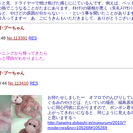
ッと見、ドライヤーで焼け焦げた感じににているんです。例えば、ベッ
熱でこうなることがたまにあります。ｵﾈｲﾁﾝの寝相が悪く（失礼ｽﾐﾏｾﾝ
していると、やけどの原因が分からない・・・という事を聞いたことがありま
ロ入ってますー あ、ごにうきんもいただきまして、ありがとうござい
君･プーちゃん
:48
No.113391
RES
、、
ーニングから帰ってきたら
っと理由がわかりました。
君･プーちゃん
0:44
No.113410
RES
お待たせしましたー オフロでのんびりして
ぐるみのやけどは、たいていの場合、福島原
いに同心円状に広がりますので、ボンボン君
上がってきれいになると、同じように見える
と思いまする～
http://sewing.dobashi.jp/nuigurumi/2010/?
mode=res&no=105268#105269