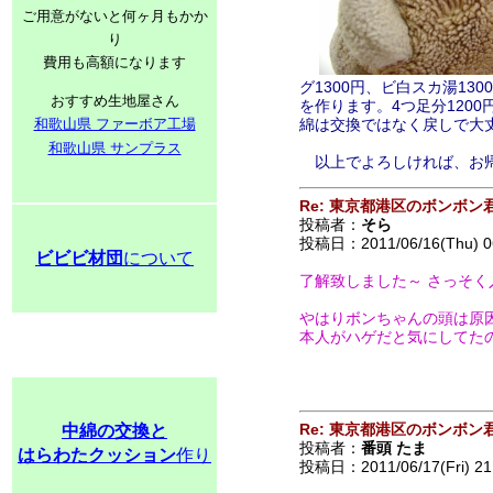
ご用意がないと何ヶ月もかか
り
費用も高額になります
グ1300円、ビ白スカ湯1
おすすめ生地屋さん
を作ります。4つ足分120
和歌山県 ファーボア工場
綿は交換ではなく戻しで大丈
和歌山県 サンプラス
以上でよろしければ、お帰り
Re: 東京都港区のボンボン
投稿者：
そら
投稿日：2011/06/16(Thu) 0
ビビビ材団
について
了解致しました～ さっそ
やはりボンちゃんの頭は原因不
本人がハゲだと気にしてた
Re: 東京都港区のボンボン
中綿の交換と
投稿者：
番頭 たま
はらわたクッション
作り
投稿日：2011/06/17(Fri) 21