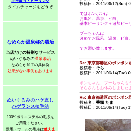
毛玉取り・ピーリング
投稿日：2011/06/12(Sun) 0
タイムチャージをどうぞ
ではボンボンは
お風呂、温泉、ビ白、
基本ピーリング＋追加ピーリ
プーちゃんは
改めてお風呂、温泉、ビ白
なめらか温泉郷の湯治
でお願い致します。
当店だけの特別なサービス
ぬいぐるみの
温泉湯治
Re: 東京都港区のボンボン
なめらか加工の具体例
投稿者：
そら
効果がない事例もあります
投稿日：2011/06/14(Tue) 0
ボンちゃん、プーちゃんも
そらさんもお休みしました
Re: 東京都港区のボンボン
ぬいぐるみのハゲ直し
投稿者：
番頭 たま
ハゲランス
植毛法
投稿日：2011/06/14(Tue) 1
100%ポリエステルの毛糸を
ご用意ください。
獣毛・ウールの毛糸は
使えま