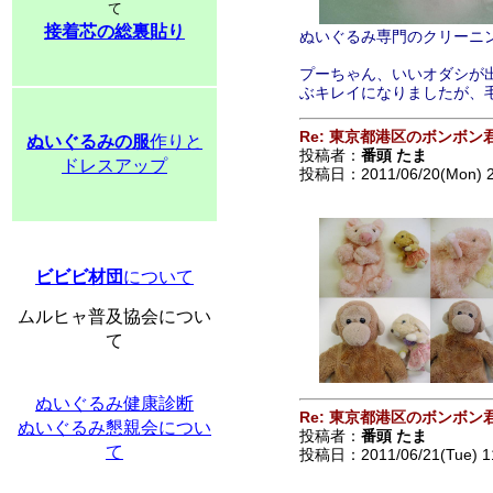
て
接着芯の総裏貼り
ぬいぐるみ専門のクリーニ
プーちゃん、いいオダシが
ぶキレイになりましたが、
Re: 東京都港区のボンボン
ぬいぐるみの服
作りと
投稿者：
番頭 たま
ドレスアップ
投稿日：2011/06/20(Mon) 
ビビビ材団
について
ムルヒャ普及協会につい
て
ぬいぐるみ健康診断
Re: 東京都港区のボンボン
ぬいぐるみ懇親会につい
投稿者：
番頭 たま
て
投稿日：2011/06/21(Tue) 1