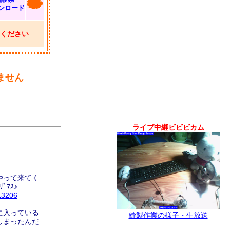
ンロード
ください
ません
ライブ中継ビビビカム
やって来てく
ﾏｽ♪
13206
に入っている
縫製作業の様子・生放送
しまったんだ