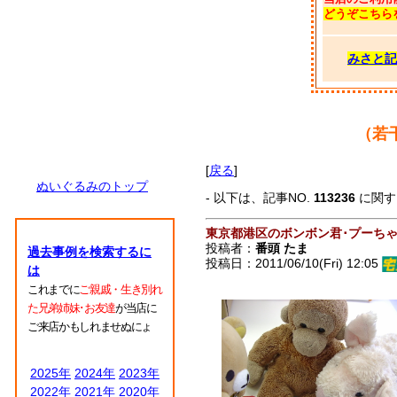
どうぞこちら
みさと記
（若
[
戻る
]
ぬいぐるみのトップ
- 以下は、記事NO.
113236
に関
東京都港区のボンボン君･プーち
投稿者：
番頭 たま
過去事例を検索するに
投稿日：2011/06/10(Fri) 12:05
は
これまでに
ご親戚・生き別れ
た兄弟姉妹･お友達
が当店に
ご来店かもしれませぬにょ
2025年
2024年
2023年
2022年
2021年
2020年