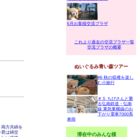
5月お客様交流プラザ
これより過去の交流プラザ一覧
交流プラザの概要
ぬいぐるみ青い森ツアー
#6 秋の収穫を楽し
む小旅行
＃５ ちびさんと乗
る弘南鉄道・弘南
線 東急東横線のお
下がり電車7000系
車両
、両方共綿を
ン君は綿交
滞在中のみんな様