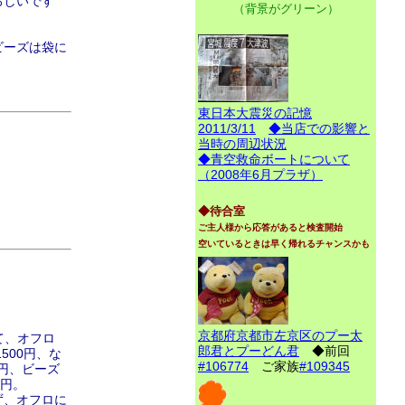
ろしいです
（背景がグリーン）
ビーズは袋に
東日本大震災の記憶
2011/3/11
◆当店での影響と
当時の周辺状況
◆青空救命ボートについて
（2008年6月プラザ）
◆待合室
ご主人様から応答があると検査開始
空いているときは早く帰れるチャンスかも
京都府京都市左京区のプー太
て、オフロ
郎君とプーどん君
◆前回
500円、な
#106774
ご家族
#109345
0円、ビーズ
0円。
ず、オフロに