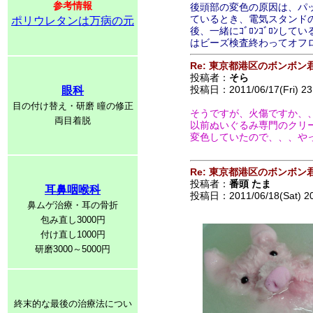
参考情報
後頭部の変色の原因は、パ
ているとき、電気スタンドの
ポリウレタンは万病の元
後、一緒にｺﾞﾛﾝｺﾞﾛﾝ
はビーズ検査終わってオフ
Re: 東京都港区のボンボン
投稿者：
そら
投稿日：2011/06/17(Fri) 23
眼科
目の付け替え・研磨 瞳の修正
そうですが、火傷ですか、
両目着脱
以前ぬいぐるみ専門のクリ
変色していたので、、、や
Re: 東京都港区のボンボン
投稿者：
番頭 たま
耳鼻咽喉科
投稿日：2011/06/18(Sat) 2
鼻ムゲ治療・耳の骨折
包み直し3000円
付け直し1000円
研磨3000～5000円
終末的な最後の治療法につい