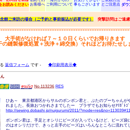
お客様へ
ご利用について
事もございます
とご注意点
をお読みください
ダウ
念館ご来訪の場合（ご予約と事前振込が必要です）
突撃訪問はご遠慮
大手術がなければ７～１０日くらいでお帰りきます
干の縫製修復処置＋洗浄＋綿交換）それほどお待たせし
する
返信フォーム
です -
◆印刷用表示◆
ゃん
No.113236
RES
ひあ～ 東京都港区からサルのボンボン君と、ぶたのプーちゃんが
れました。長旅おつかれさまでしたー プラザでもお知らせｱﾘｶﾞﾄｺﾞｻﾞ
http://sewing.dobashi.jp/nuigurumi/2011/?mode=res&no=113039#1
ボンボン君は、手足とオシリにビーズが入っているけど、ビーズ袋
のはオシリだけで、きっと左手のビーズはいろんなところに流れて