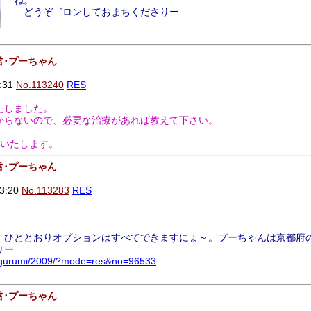
ね。
どうぞゴロンしておまちくださりー
君･プーちゃん
:31
No.113240
RES
たしました。
からないので、必要な治療があれば教えて下さい。
いいたします。
君･プーちゃん
3:20
No.113283
RES
、ひととおりオプションはすべてできますにょ～。プーちゃんは京都府
りー
nuigurumi/2009/?mode=res&no=96533
君･プーちゃん