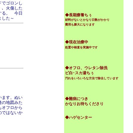
ドでゴロンし
）、火傷した
する。 今日
◆
長期療養ちぅ
ました～
材料がないとかなり日数がかかり
費用も膨大になります
◆現在治療中
処置や検査を実施中です
◆オフロ、ウレタン除洗
ビ白･スカ湯ちぅ
汚れをいろいろな方法で除去しています
います。ぬい
◆難病につき
発の地図みた
かなりお待ちくださり
もオフロから
のではないか
◆ハゲセンター