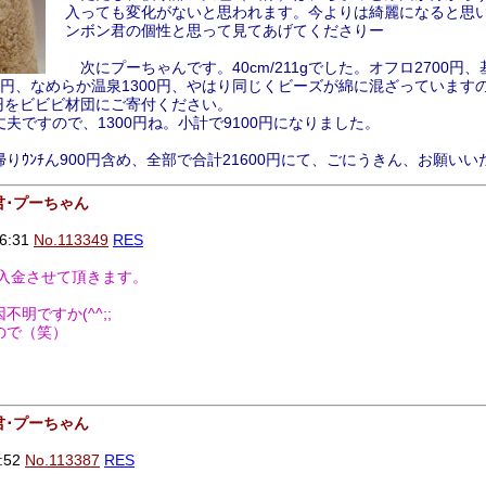
入っても変化がないと思われます。今よりは綺麗になると思
ンボン君の個性と思って見てあげてくださりー
次にプーちゃんです。40cm/211gでした。オフロ2700円
300円、なめらか温泉1300円、やはり同じくビーズが綿に混ざっています
0円をビビビ材団にご寄付ください。
夫ですので、1300円ね。小計で9100円になりました。
ｳﾝﾁん900円含め、全部で合計21600円にて、ごにうきん、お願いい
君･プーちゃん
6:31
No.113349
RES
く入金させて頂きます。
明ですか(^^;;
ので（笑）
君･プーちゃん
:52
No.113387
RES