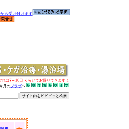
ければ7～10日 くらいでお帰りできますよ
今月の
プラザ
へ
問診票