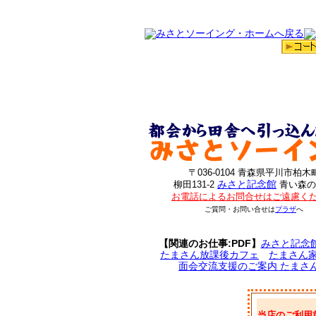
〒036-0104 青森県平川市柏木
みさと記念館
柳田131-2
青い森の
お電話によるお問合せはご遠慮く
ご質問・お問い合せは
プラザ
へ
【関連のお仕事:PDF】
みさと記念
たまさん放課後カフェ
たまさん
面会交流支援のご案内 たまさ
当店のご利用