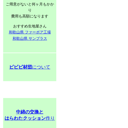
ご用意がないと何ヶ月もかか
り
費用も高額になります
おすすめ生地屋さん
和歌山県 ファーボア工場
和歌山県 サンプラス
ビビビ材団
について
中綿の交換と
はらわたクッション
作り