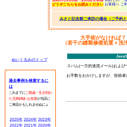
お客様へ
ご
どうぞこちらをお読みください
みさと記念館ご来訪の場合（ご予約と
大手術がなければ７
（若干の縫製修復処置＋洗
Jav
ぬいぐるみのトップ
スパム(一方的迷惑メール)およびウ
お手数をおかけしますが、投稿者の
過去事例を検索するに
は
これまでに
ご親戚・生き別れ
た兄弟姉妹･お友達
が当店に
ご来店かもしれませぬにょ
2025年
2024年
2023年
2022年
2021年
2020年