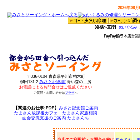
2026年08月0
【各板へ直行】
ぬいぐるみ
PayPay銀行
本店営業
〒036-0104 青森県平川市柏木町
みさと記念館
柳田131-2
青い森の工房
お電話によるお問合せはご遠慮ください
ご質問・お問い合せは
プラザ
へ
【関連のお仕事:PDF】
みさと記念館ご案内
たまさん放課後カフェ
たまさん家族相談
面会交流支援のご案内 たまさんち
当店のご利用前・お問合せ前は
初めての