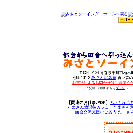
〒036-0104 青森県平川市柏木
みさと記念館
柳田131-2
青い森の
お電話によるお問合せはご遠慮く
ご質問・お問い合せは
プラザ
へ
【関連のお仕事:PDF】
みさと記念
たまさん放課後カフェ
たまさん
面会交流支援のご案内 たまさ
当店のご利用