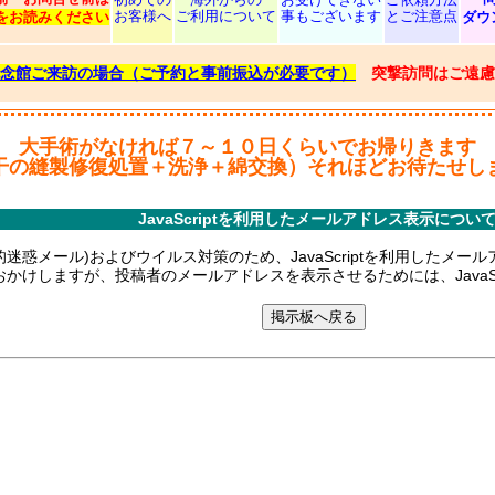
お客様へ
ご利用について
事もございます
とご注意点
をお読みください
ダウ
念館ご来訪の場合（ご予約と事前振込が必要です）
突撃訪問はご遠慮
大手術がなければ７～１０日くらいでお帰りきます
干の縫製修復処置＋洗浄＋綿交換）それほどお待たせし
JavaScriptを利用したメールアドレス表示につい
的迷惑メール)およびウイルス対策のため、JavaScriptを利用したメ
かけしますが、投稿者のメールアドレスを表示させるためには、JavaSc