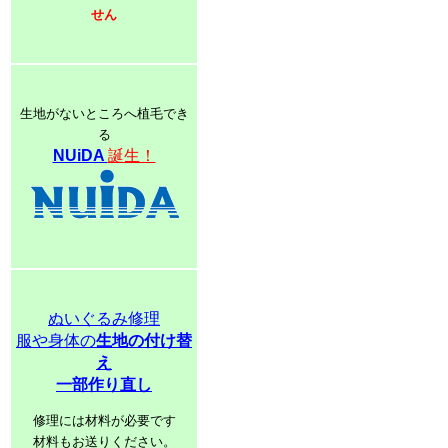
せん
生地がないところへ植毛でき
る
NUiDA
誕生！
ぬいぐるみ修理
服や身体の
生地の付け替
え
一部作り直し
修理には材料が必要です
材料もお送りください。