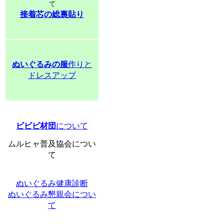
て
接着芯の総裏貼り
ぬいぐるみの服
作りと
ドレスアップ
ビビビ材団
について
ムルヒャ普及協会につい
て
ぬいぐるみ健康診断
ぬいぐるみ懇親会につい
て