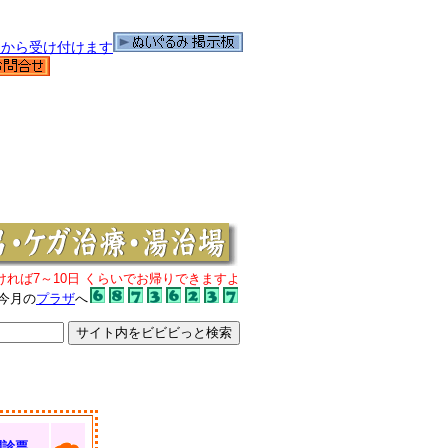
ければ7～10日 くらいでお帰りできますよ
今月の
プラザ
へ
問診票