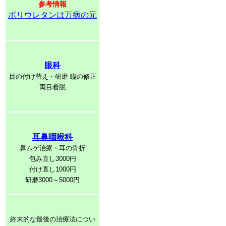
参考情報
ポリウレタンは万病の元
眼科
目の付け替え・研磨 瞳の修正
両目着脱
耳鼻咽喉科
鼻ムゲ治療・耳の骨折
包み直し3000円
付け直し1000円
研磨3000～5000円
終末的な最後の治療法につい