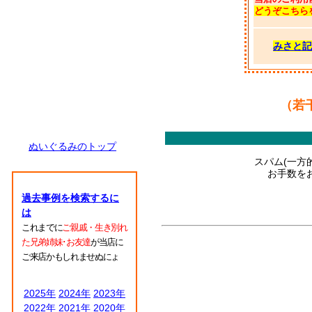
どうぞこちら
みさと記
（若
ぬいぐるみのトップ
スパム(一方
お手数をお
過去事例を検索するに
は
これまでに
ご親戚・生き別れ
た兄弟姉妹･お友達
が当店に
ご来店かもしれませぬにょ
2025年
2024年
2023年
2022年
2021年
2020年