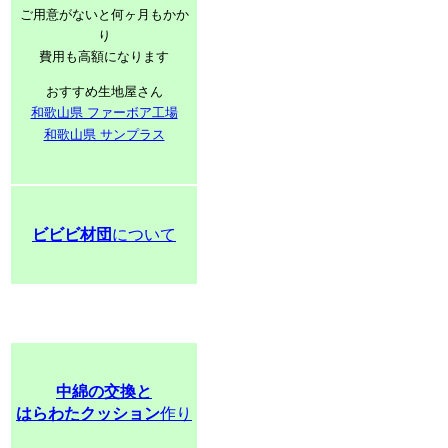
ご用意がないと何ヶ月もかか
り
費用も高額になります
おすすめ生地屋さん
和歌山県 ファーボア工場
和歌山県 サンプラス
ビビビ材団
について
中綿の交換と
はらわたクッション
作り