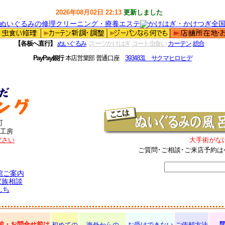
2026年08月02日 22:13
更新しました
【各板へ直行】
ぬいぐるみ
スーツかけはぎ
コート虫食い
カーテン
総合
PayPay銀行
本店営業部 普通口座
3934831 サクマヒロヒデ
町
工房
ださい
大手術がな
ご質問･ご相談･ご来店予約は
館ご案内
家族相談
んち
前・お問合せ前は
初めての
海外からの
お受けできない
ご依頼方法