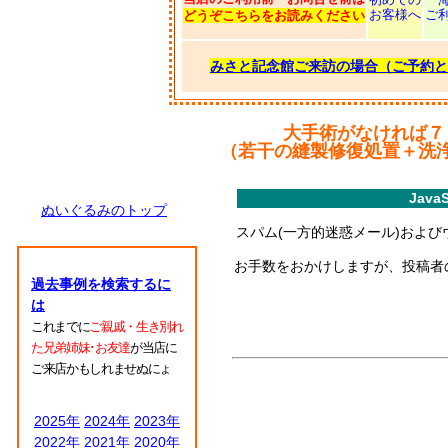
お客様へ
ご
どうぞこちらをお読みください
みさと記念館ご来訪の場合（ご予約と
大手術がなければ７
（若干の縫製修復処置＋洗
Jav
ぬいぐるみのトップ
スパム(一方的迷惑メール)およびウ
お手数をおかけしますが、投稿者の
過去事例を検索するに
は
これまでに
ご親戚・生き別れ
た兄弟姉妹･お友達
が当店に
ご来店かもしれませぬにょ
2025年
2024年
2023年
2022年
2021年
2020年