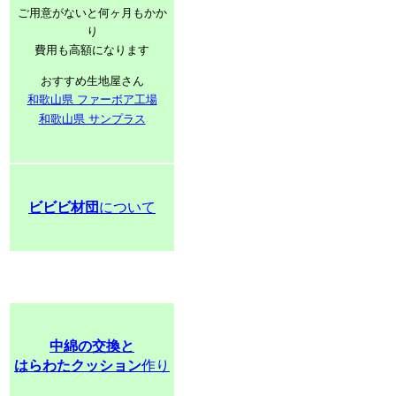
ご用意がないと何ヶ月もかか
り
費用も高額になります
おすすめ生地屋さん
和歌山県 ファーボア工場
和歌山県 サンプラス
ビビビ材団
について
中綿の交換と
はらわたクッション
作り