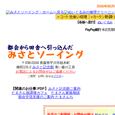
2026年08月0
【各板へ直行】
ぬいぐるみ
PayPay銀行
本店営業
〒036-0104 青森県平川市柏木町
みさと記念館
柳田131-2
青い森の工房
お電話によるお問合せはご遠慮ください
ご質問・お問い合せは
プラザ
へ
【関連のお仕事:PDF】
みさと記念館ご案内
たまさん放課後カフェ
たまさん家族相談
面会交流支援のご案内 たまさんち
当店のご利用前・お問合せ前は
初めての