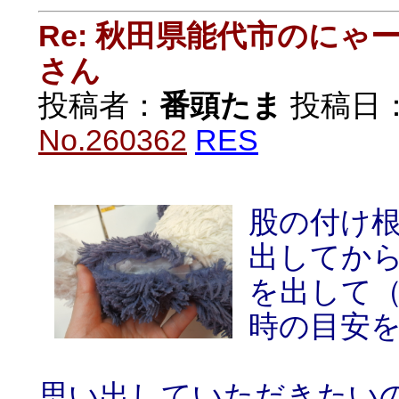
Re: 秋田県能代市のに
さん
投稿者：
番頭たま
投稿日：20
No.260362
RES
股の付け
出してか
を出して
時の目安
思い出していただきたい