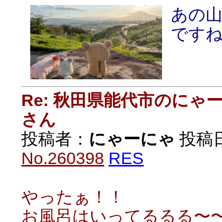
あの
です
Re: 秋田県能代市のに
さん
投稿者：
にゃーにゃ
投稿日：
No.260398
RES
やったぁ！！
お風呂はいってるるる〜〜〜っ(⁠.⁠ ⁠❛⁠