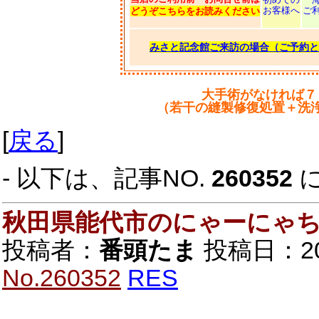
お客様へ
ご
どうぞこちらをお読みください
みさと記念館ご来訪の場合（ご予約と
大手術がなければ７
（若干の縫製修復処置＋洗
[
戻る
]
- 以下は、記事NO.
260352
秋田県能代市のにゃーにゃ
投稿者：
番頭たま
投稿日：2026
No.260352
RES