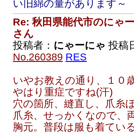
い旧綿の量があります～
Re: 秋田県能代市のに
さん
投稿者：
にゃーにゃ
投稿日：
No.260389
RES
いやお教えの通り、１０
やはり重症ですね(汗)
穴の箇所、縫直し、爪糸
爪糸、せっかくなので、両方
胸元。普段は服も着てい