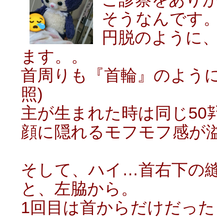
そうなんです
円脱のように
ます。。
首周りも『首輪』のように
照)
主が生まれた時は同じ50
顔に隠れるモフモフ感が溢
そして、ハイ…首右下の
と、左脇から。
1回目は首からだけだっ