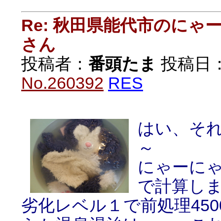
Re: 秋田県能代市のに
さん
投稿者：
番頭たま
投稿日：20
No.260392
RES
はい、そ
～
にゃーに
で計算しま
劣化レベル１で前処理450