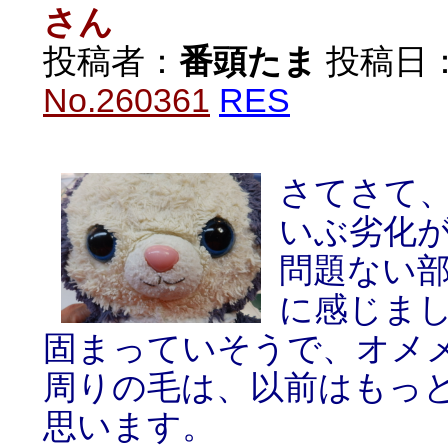
さん
投稿者：
番頭たま
投稿日：20
No.260361
RES
さてさて
いぶ劣化
問題ない
に感じま
固まっていそうで、オメ
周りの毛は、以前はもっ
思います。