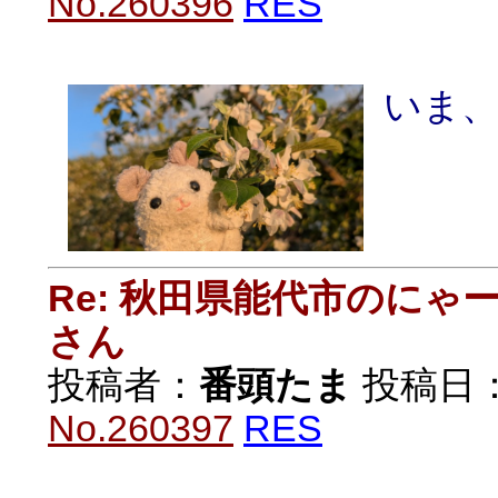
No.260396
RES
いま
Re: 秋田県能代市のに
さん
投稿者：
番頭たま
投稿日：20
No.260397
RES