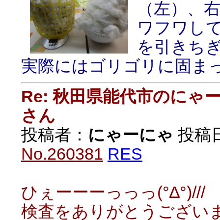
（左）、
ワフワし
を引きち
実際にはゴリゴリに固ま
Re: 秋田県能代市のに
さん
投稿者：
にゃーにゃ
投稿日：
No.260381
RES
ひぇーーーっっっ(°∆°)///
検査をありがとうござい