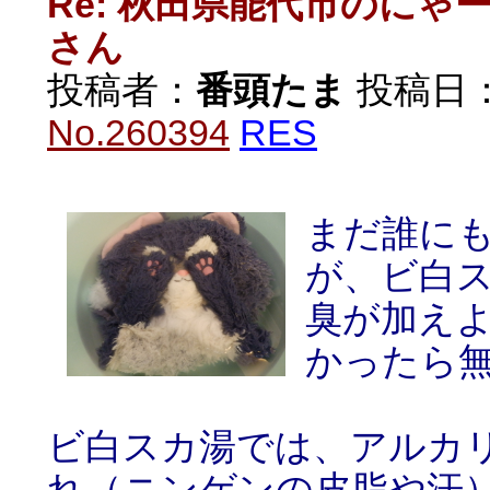
Re: 秋田県能代市のに
さん
投稿者：
番頭たま
投稿日：20
No.260394
RES
まだ誰に
が、ビ白
臭が加え
かったら
ビ白スカ湯では、アルカ
れ（ニンゲンの皮脂や汗