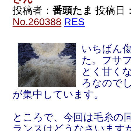
投稿者：
番頭たま
投稿日：20
No.260388
RES
いちばん
た。フサ
とく甘く
ろなので
が集中しています。
ところで、今回は毛糸の
ランスはどうなさいます