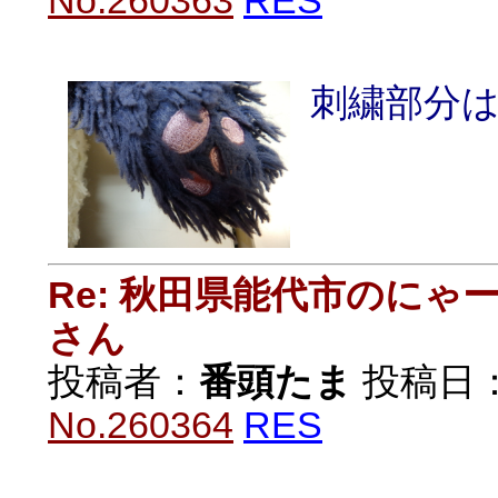
No.260363
RES
刺繍部分
Re: 秋田県能代市のに
さん
投稿者：
番頭たま
投稿日：20
No.260364
RES