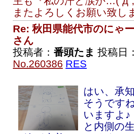
主も『私の汗と涙が…(⁠´⁠д⁠
またよろしくお願い致します
Re: 秋田県能代市のに
さん
投稿者：
番頭たま
投稿日：20
No.260386
RES
はい、承
そうです
いますよ♪
と内側の