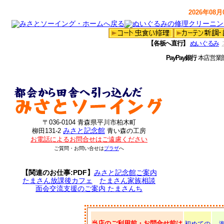
2026年08月0
【各板へ直行】
ぬいぐるみ
PayPay銀行
本店営業
〒036-0104 青森県平川市柏木町
みさと記念館
柳田131-2
青い森の工房
お電話によるお問合せはご遠慮ください
ご質問・お問い合せは
プラザ
へ
【関連のお仕事:PDF】
みさと記念館ご案内
たまさん放課後カフェ
たまさん家族相談
面会交流支援のご案内 たまさんち
当店のご利用前・お問合せ前は
初めての