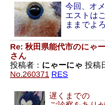
今回、オ
エストは
ままでよ
Re: 秋田県能代市のに
さん
投稿者：
にゃーにゃ
投稿日：
No.260371
RES
遅くまでの
ご診察をあり