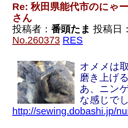
Re: 秋田県能代市のに
さん
投稿者：
番頭たま
投稿日：20
No.260373
RES
オメメは
磨き上げ
あ、ニン
な感じで
http://sewing.dobashi.jp/n