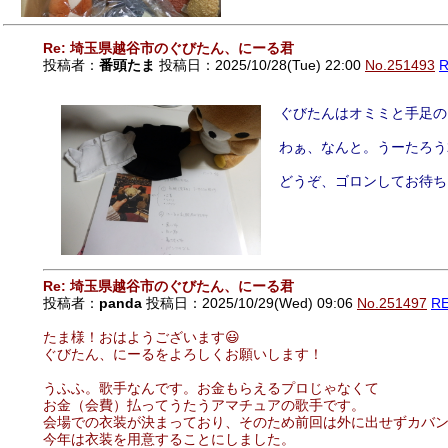
Re: 埼玉県越谷市のぐびたん、にーる君
投稿者：
番頭たま
投稿日：2025/10/28(Tue) 22:00
No.251493
ぐびたんはオミミと手足の
わぁ、なんと。うーたろう
どうぞ、ゴロンしてお待ち
Re: 埼玉県越谷市のぐびたん、にーる君
投稿者：
panda
投稿日：2025/10/29(Wed) 09:06
No.251497
R
たま様！おはようございます😃
ぐびたん、にーるをよろしくお願いします！
うふふ。歌手なんです。お金もらえるプロじゃなくて
お金（会費）払ってうたうアマチュアの歌手です。
会場での衣装が決まっており、そのため前回は外に出せずカバ
今年は衣装を用意することにしました。