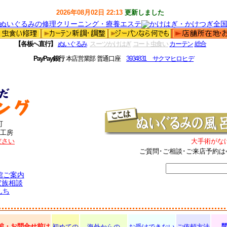
2026年08月02日 22:13
更新しました
【各板へ直行】
ぬいぐるみ
スーツかけはぎ
コート虫食い
カーテン
総合
PayPay銀行
本店営業部 普通口座
3934831 サクマヒロヒデ
町
工房
ださい
大手術がな
ご質問･ご相談･ご来店予約は
館ご案内
家族相談
んち
前・お問合せ前は
初めての
海外からの
お受けできない
ご依頼方法