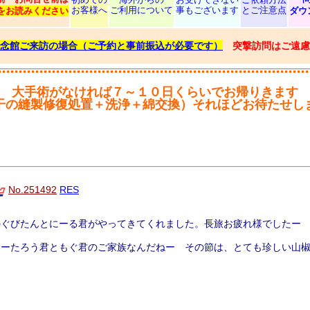
お客様へ
ご利用について
事もございます
とご注意点
をお読みください
ダウ
念館ご来訪の場合（ご予約と事前振込が必要です）
突撃訪問はご遠慮
大手術がなければ７～１０日くらいでお帰りきます
干の縫製修復処置＋洗浄＋綿交換）それほどお待たせし
No.251492
RES
のぐびたんとにーる君がやってきてくれました。長旅お疲れ様でした
うーたろう君ともぐ君のご家族なんだねー その節は、とても珍しい山