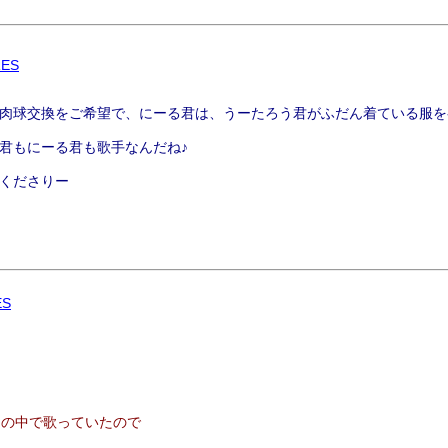
RES
肉球交換をご希望で、にーる君は、うーたろう君がふだん着ている服を
君もにーる君も歌手なんだね♪
くださりー
ES
ンの中で歌っていたので