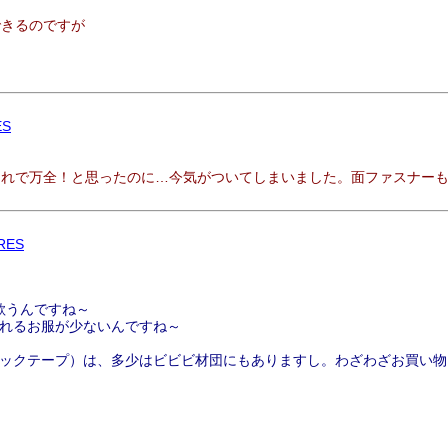
できるのですが
ES
これで万全！と思ったのに…今気がついてしまいました。面ファスナー
RES
で歌うんですね～
れるお服が少ないんですね～
ックテープ）は、多少はビビビ材団にもありますし。わざわざお買い物