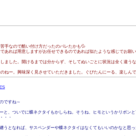
苦手なので酷い付け方だったのバレたかも💦
要であれば用意しますがお任せできるのであれば似たような感じでお願
見しました。開けるまでは分からず、そしてぬいごとに状況は全く違う
ものねー。興味深く見させていただきました。ぐびたんにーる、楽しん
ES
たのですね～
ーと、ついでに蝶ネクタイもかしらね。そうね、ヒモというかリボンと
・・・
纏うとなれば、サスペンダーや蝶ネクタイはなくてもいいのかなと思っ