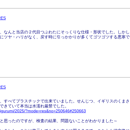
RES
、なんと当店の２代目つぶわたにそっくりな仕様・形状でした。しかし
にツヤ・ハリがなく、戻す時に引っかかりが多くてゴツゴツする悪寒で
RES
、すべてプラスチックで出来ていました。せんじつ、イギリスのくまさ
できていて本当は水濡れ厳禁でした。
p/nuigurumi/2025/?mode=res&no=250646#250663
と思ったのですが、検査の結果、問題ないことがわかりました～