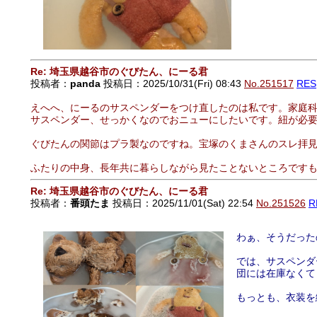
Re: 埼玉県越谷市のぐびたん、にーる君
投稿者：
panda
投稿日：2025/10/31(Fri) 08:43
No.251517
RES
えへへ、にーるのサスペンダーをつけ直したのは私です。家庭科
サスペンダー、せっかくなのでおニューにしたいです。紐が必
ぐびたんの関節はプラ製なのですね。宝塚のくまさんのスレ拝
ふたりの中身、長年共に暮らしながら見たことないところです
Re: 埼玉県越谷市のぐびたん、にーる君
投稿者：
番頭たま
投稿日：2025/11/01(Sat) 22:54
No.251526
R
わぁ、そうだっ
では、サスペンダ
団には在庫なくて
もっとも、衣装を