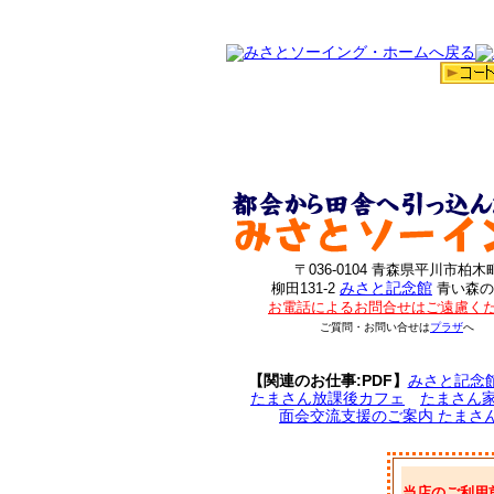
〒036-0104 青森県平川市柏木
みさと記念館
柳田131-2
青い森の
お電話によるお問合せはご遠慮く
ご質問・お問い合せは
プラザ
へ
【関連のお仕事:PDF】
みさと記念
たまさん放課後カフェ
たまさん
面会交流支援のご案内 たまさ
当店のご利用