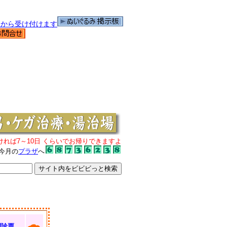
ければ7～10日 くらいでお帰りできますよ
今月の
プラザ
へ
問診票