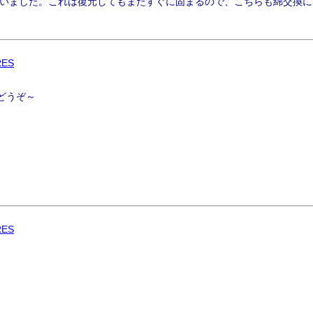
いました。これは復元してもまたすぐに固まるので、こちらも綿交換に
RES
どうぞ～
RES