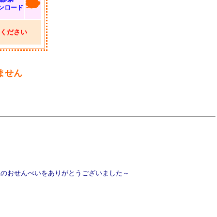
ンロード
ください
ません
ー
椒のおせんべいをありがとうございました～