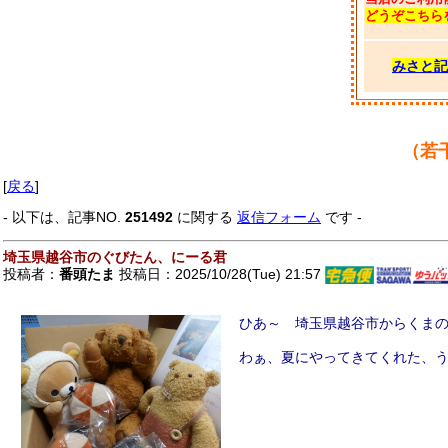
どうぞこちら
みさと記
（若
[
戻る
]
- 以下は、記事NO.
251492
に関する
返信フォーム
です -
埼玉県越谷市のぐびたん、にーる君
投稿者：
番頭たま
投稿日：2025/10/28(Tue) 21:57
ひあ～ 埼玉県越谷市からくま
わぁ、夏にやってきてくれた、