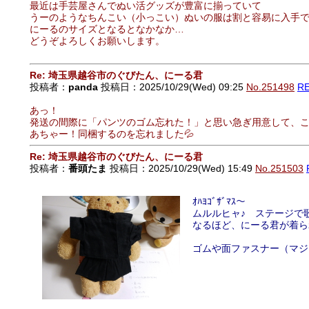
最近は手芸屋さんでぬい活グッズが豊富に揃っていて
うーのようなちんこい（小っこい）ぬいの服は割と容易に入手
にーるのサイズとなるとなかなか…
どうぞよろしくお願いします。
Re: 埼玉県越谷市のぐびたん、にーる君
投稿者：
panda
投稿日：2025/10/29(Wed) 09:25
No.251498
R
あっ！
発送の間際に「パンツのゴム忘れた！」と思い急ぎ用意して、
あちゃー！同梱するのを忘れました💦
Re: 埼玉県越谷市のぐびたん、にーる君
投稿者：
番頭たま
投稿日：2025/10/29(Wed) 15:49
No.251503
ｵﾊﾖｺﾞｻﾞﾏｽ～
ムルルヒャ♪ ステージ
なるほど、にーる君が着ら
ゴムや面ファスナー（マジ