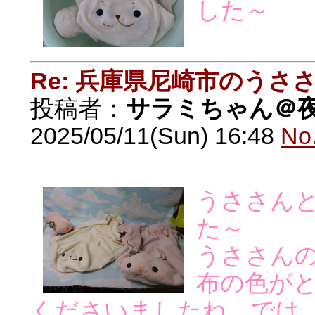
した～
Re: 兵庫県尼崎市のうさ
投稿者：
サラミちゃん＠
2025/05/11(Sun) 16:48
No
うささん
た～
うささん
布の色が
くださいましたね。では