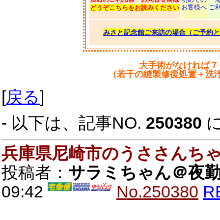
お客様へ
ご
どうぞこちらをお読みください
みさと記念館ご来訪の場合（ご予約と
大手術がなければ７
（若干の縫製修復処置＋洗
[
戻る
]
- 以下は、記事NO.
250380
兵庫県尼崎市のうささんち
投稿者：
サラミちゃん＠夜
09:42
No.250380
R