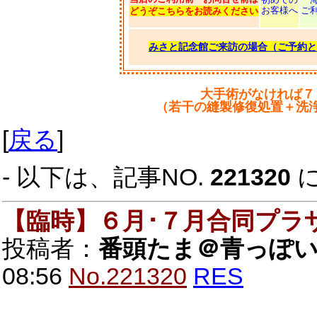
お客様へ
ご
どうぞこちらをお読みください
みさと記念館ご来訪の場合（ご予約と
大手術がなければ７
（若干の縫製修復処置＋洗
[
戻る
]
- 以下は、記事NO.
221320
【臨時】６月･７月合同プラ
投稿者：
番頭たま＠青っぽ
08:56
No.221320
RES