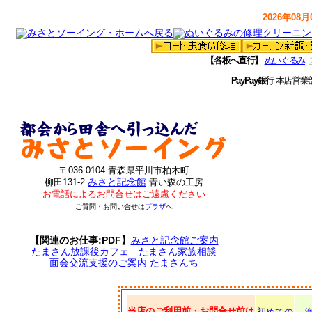
2026年08月0
【各板へ直行】
ぬいぐるみ
PayPay銀行
本店営業
〒036-0104 青森県平川市柏木町
みさと記念館
柳田131-2
青い森の工房
お電話によるお問合せはご遠慮ください
ご質問・お問い合せは
プラザ
へ
【関連のお仕事:PDF】
みさと記念館ご案内
たまさん放課後カフェ
たまさん家族相談
面会交流支援のご案内 たまさんち
当店のご利用前・お問合せ前は
初めての