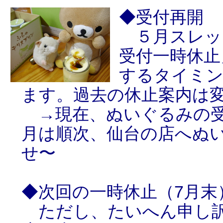
◆受付再開
５月スレッ
受付一時休止
するタイミン
ます。過去の休止案内は
→現在、ぬいぐるみの受
月は順次、仙台の店へぬ
せ〜
◆次回の一時休止（7月末
ただし、たいへん申し訳