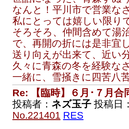
なんと！平川市で営業な
私にとっては嬉しい限り
そろそろ、仲間含めて湯
で、再開の折には是非宜
送り向えが出来て、近い
久々に青森の冬を経験なさ
一緒に、雪掻きに四苦八苦
Re: 【臨時】６月･７月
投稿者：
ネズ玉子
投稿日：20
No.221401
RES