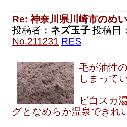
Re: 神奈川県川崎市の
投稿者：
ネズ玉子
投稿日：20
No.211231
RES
毛が油性
しまって
ビ白スカ
グとなめらか温泉できれ