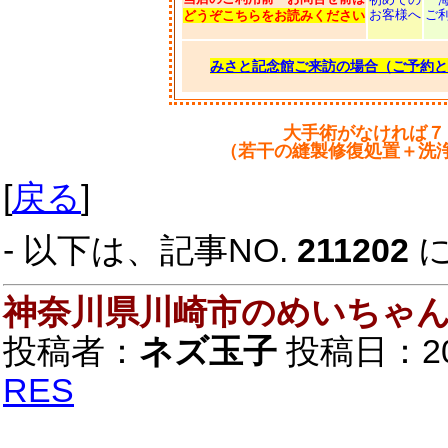
お客様へ
ご
どうぞこちらをお読みください
みさと記念館ご来訪の場合（ご予約と
大手術がなければ７
（若干の縫製修復処置＋洗
[
戻る
]
- 以下は、記事NO.
211202
神奈川県川崎市のめいちゃ
投稿者：
ネズ玉子
投稿日：2021
RES