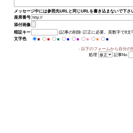
メッセージ中には参照先URLと同じURLを書き込まないで下さ
座席番号
添付画像
暗証キー
(記事の削除･訂正に必要。英数字で8文
文字色
■
■
■
■
■
■
■
■
- 以下のフォームから自分の
処理
記事No