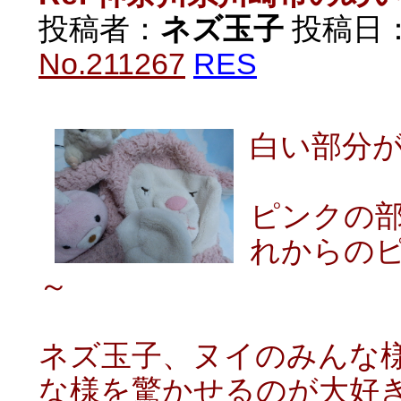
投稿者：
ネズ玉子
投稿日：20
No.211267
RES
白い部分
ピンクの
れからの
～
ネズ玉子、ヌイのみんな
な様を驚かせるのが大好