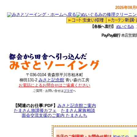
2026年08月0
【各板へ直行】
ぬいぐるみ
PayPay銀行
本店営業
〒036-0104 青森県平川市柏木町
みさと記念館
柳田131-2
青い森の工房
お電話によるお問合せはご遠慮ください
ご質問・お問い合せは
プラザ
へ
【関連のお仕事:PDF】
みさと記念館ご案内
たまさん放課後カフェ
たまさん家族相談
面会交流支援のご案内 たまさんち
当店のご利用前・お問合せ前は
初めての