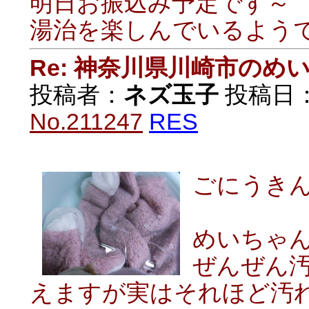
明日お振込み予定です～
湯治を楽しんでいるよう
Re: 神奈川県川崎市の
投稿者：
ネズ玉子
投稿日：20
No.211247
RES
ごにうき
めいちゃ
ぜんぜん
えますが実はそれほど汚