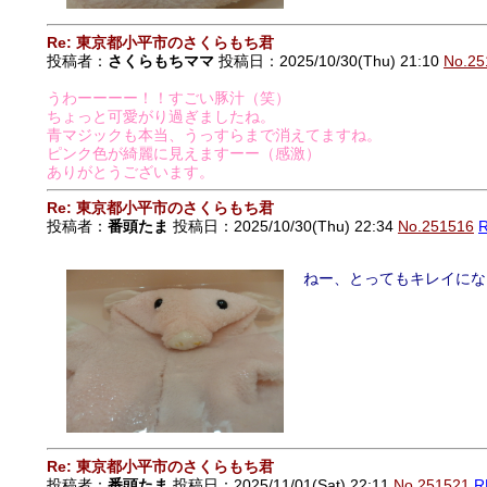
Re: 東京都小平市のさくらもち君
投稿者：
さくらもちママ
投稿日：2025/10/30(Thu) 21:10
No.25
うわーーーー！！すごい豚汁（笑）
ちょっと可愛がり過ぎましたね。
青マジックも本当、うっすらまで消えてますね。
ピンク色が綺麗に見えますーー（感激）
ありがとうございます。
Re: 東京都小平市のさくらもち君
投稿者：
番頭たま
投稿日：2025/10/30(Thu) 22:34
No.251516
ねー、とってもキレイにな
Re: 東京都小平市のさくらもち君
投稿者：
番頭たま
投稿日：2025/11/01(Sat) 22:11
No.251521
R