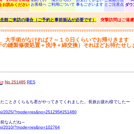
お客様へ
ご利用について
事もございます
とご注意点
をお読みください
ダウ
念館ご来訪の場合（ご予約と事前振込が必要です）
突撃訪問はご遠慮
大手術がなければ７～１０日くらいでお帰りきます
干の縫製修復処置＋洗浄＋綿交換）それほどお待たせし
No.251485
RES
ぶたことさくらもち君がやってきてくれました。長旅お疲れ様でした
urumi/2025/?mode=res&no=251295#251480
年前なんだね～
rumi/2010/?mode=res&no=102764