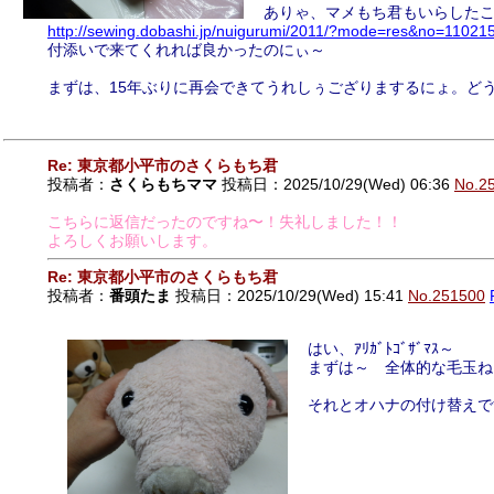
ありゃ、マメもち君もいらした
http://sewing.dobashi.jp/nuigurumi/2011/?mode=res&no=11021
付添いで来てくれれば良かったのにぃ～
まずは、15年ぶりに再会できてうれしぅござりまするにょ。ど
Re: 東京都小平市のさくらもち君
投稿者：
さくらもちママ
投稿日：2025/10/29(Wed) 06:36
No.2
こちらに返信だったのですね〜！失礼しました！！
よろしくお願いします。
Re: 東京都小平市のさくらもち君
投稿者：
番頭たま
投稿日：2025/10/29(Wed) 15:41
No.251500
はい、ｱﾘｶﾞﾄｺﾞｻﾞﾏｽ～
まずは～ 全体的な毛玉ね
それとオハナの付け替えで