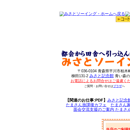
〒036-0104 青森県平川市柏木
みさと記念館
柳田131-2
青い森の
お電話によるお問合せはご遠慮く
ご質問・お問い合せは
プラザ
へ
【関連のお仕事:PDF】
みさと記念
たまさん放課後カフェ
たまさん
面会交流支援のご案内 たまさ
当店のご利用