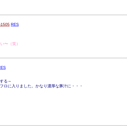
51505
RES
しい〜（笑）
RES
する～
フロに入りました。かなり濃厚な豚汁に・・・