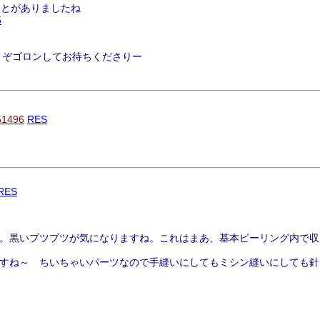
ことがありましたね
5
うぞゴロンしてお待ちくださりー
51496
RES
RES
。黒いプツプツが気になりますね。これはまあ、基本ピーリング内で収
すね～ ちいちゃいパーツなので手縫いにしてもミシン縫いにしても針