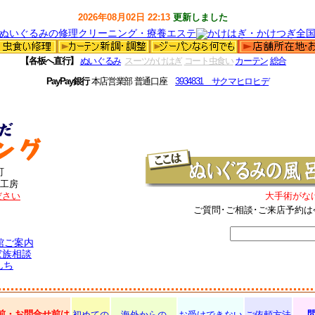
2026年08月02日 22:13
更新しました
【各板へ直行】
ぬいぐるみ
スーツかけはぎ
コート虫食い
カーテン
総合
PayPay銀行
本店営業部 普通口座
3934831 サクマヒロヒデ
町
工房
ださい
大手術がな
ご質問･ご相談･ご来店予約は
館ご案内
家族相談
んち
前・お問合せ前は
初めての
海外からの
お受けできない
ご依頼方法