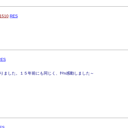
1510
RES
RES
りました。１５年前にも同じく、ﾀﾏn感動しました～
ES