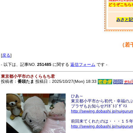
どうぞこちら
みさと記
（若
[
戻る
]
- 以下は、記事NO.
251485
に関する
返信フォーム
です -
東京都小平市のさくらもち君
投稿者：
番頭たま
投稿日：2025/10/27(Mon) 18:33
ひあ～
東京都小平市から初代・幸福の
プラザもお知らせｱﾘｶﾞﾄｺﾞｻﾞﾏｽ
http://sewing.dobashi.jp/nuig
前回来てくれたのは・・・１５
http://sewing.dobashi.jp/nuigu