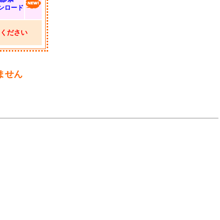
ンロード
ください
ません
ー