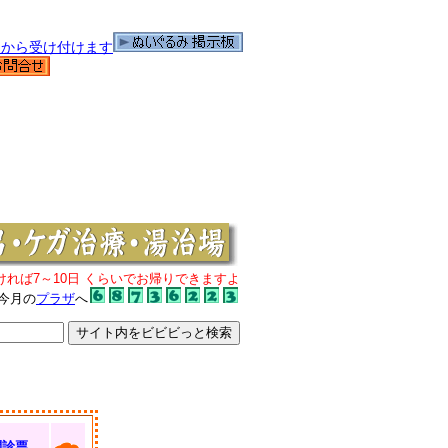
ければ7～10日 くらいでお帰りできますよ
今月の
プラザ
へ
問診票