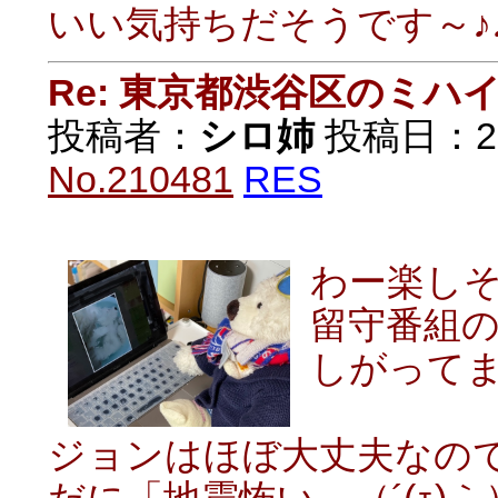
いい気持ちだそうです～♪♪ｵ
Re: 東京都渋谷区のミ
投稿者：
シロ姉
投稿日：2021
No.210481
RES
わー楽し
留守番組
しがって
ジョンはほぼ大丈夫なの