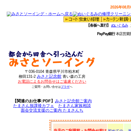
2026年08月0
【各板へ直行】
ぬいぐるみ
PayPay銀行
本店営業
〒036-0104 青森県平川市柏木町
みさと記念館
柳田131-2
青い森の工房
お電話によるお問合せはご遠慮ください
ご質問・お問い合せは
プラザ
へ
【関連のお仕事:PDF】
みさと記念館ご案内
たまさん放課後カフェ
たまさん家族相談
面会交流支援のご案内 たまさんち
当店のご利用前・お問合せ前は
初めての