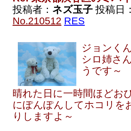
投稿者：
ネズ玉子
投稿日：20
No.210512
RES
ジョンく
シロ姉さ
うです～
晴れた日に一時間ほどお
にぽんぽんしてホコリを
りしますよ～