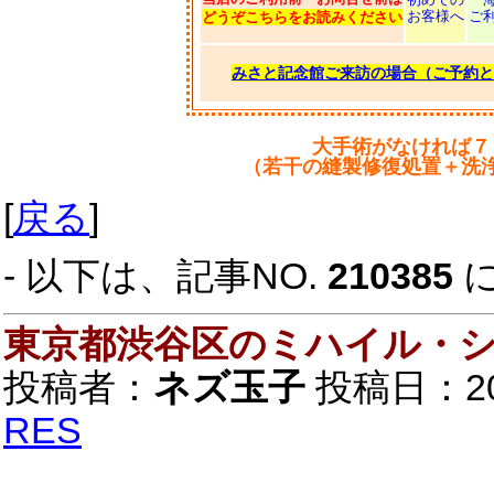
お客様へ
ご
どうぞこちらをお読みください
みさと記念館ご来訪の場合（ご予約と
大手術がなければ７
（若干の縫製修復処置＋洗
[
戻る
]
- 以下は、記事NO.
210385
東京都渋谷区のミハイル・
投稿者：
ネズ玉子
投稿日：2021
RES