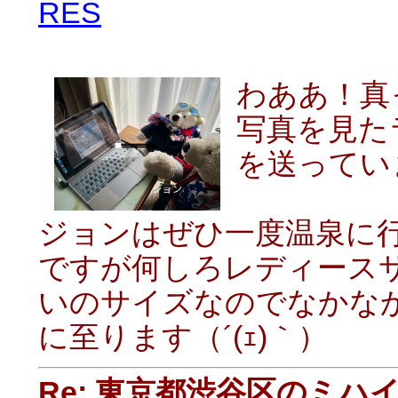
RES
わああ！真
写真を見た
を送っています
ジョンはぜひ一度温泉に
ですが何しろレディース
いのサイズなのでなかな
に至ります（´(ｪ)｀）
Re: 東京都渋谷区のミ