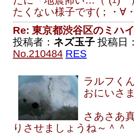
だに「地震怖い…（´(ｪ
たくない様子です(；・∀・
Re: 東京都渋谷区のミ
投稿者：
ネズ玉子
投稿日：20
No.210484
RES
ラルフく
おにいさ
さあさあ
りさせましょうね～＾＾