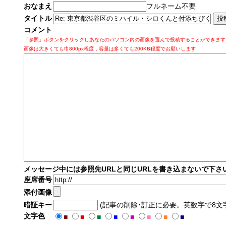
おなまえ
フルネーム不要
タイトル
コメント
「参照」ボタンをクリックしあなたのパソコン内の画像を選んで投稿することができます
画像は大きくても巾800px程度，容量は多くても200KB程度でお願いします
メッセージ中には参照先URLと同じURLを書き込まないで下さ
座席番号
添付画像
暗証キー
(記事の削除･訂正に必要。英数字で8文
文字色
■
■
■
■
■
■
■
■