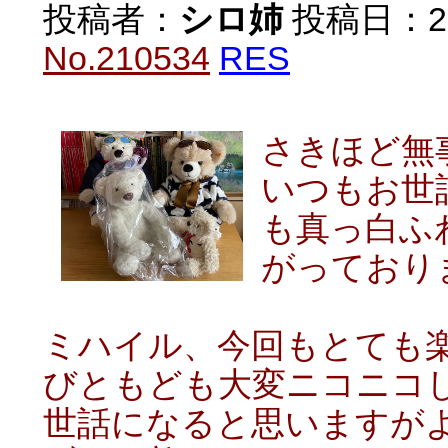
投稿者：
シロ姉
投稿日：2021
No.210534
RES
さきほど無
いつもお世
も真っ白ふ
がっておりま
ミハイル、今回もとても
びともども大変ニコニコ
世話になると思いますが