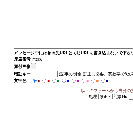
メッセージ中には参照先URLと同じURLを書き込まないで下さ
座席番号
添付画像
暗証キー
(記事の削除･訂正に必要。英数字で8文
文字色
■
■
■
■
■
■
■
■
- 以下のフォームから自分の
処理
記事No