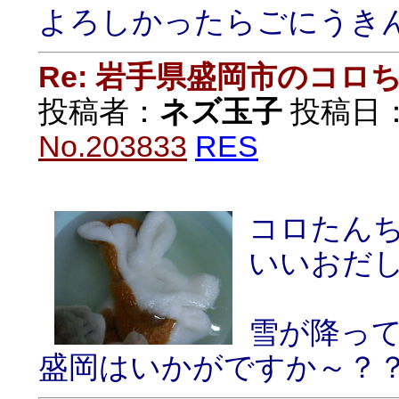
よろしかったらごにうき
Re: 岩手県盛岡市のコロ
投稿者：
ネズ玉子
投稿日：20
No.203833
RES
コロたん
いいおだしで
雪が降っ
盛岡はいかがですか～？