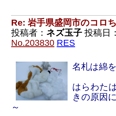
Re: 岩手県盛岡市のコロ
投稿者：
ネズ玉子
投稿日：20
No.203830
RES
名札は綿
はらわた
きの原因
～