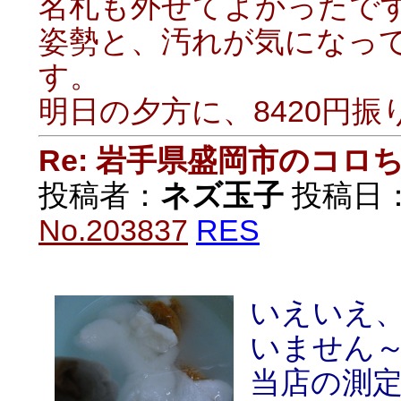
名札も外せてよかったです
姿勢と、汚れが気になっ
す。
明日の夕方に、8420円振
Re: 岩手県盛岡市のコロ
投稿者：
ネズ玉子
投稿日：20
No.203837
RES
いえいえ
いません
当店の測