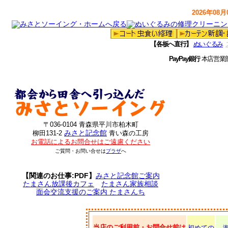
2026年08月0
【各板へ直行】
ぬいぐるみ
PayPay銀行
本店営業
〒036-0104 青森県平川市柏木町
みさと記念館
柳田131-2
青い森の工房
お電話によるお問合せはご遠慮ください
ご質問・お問い合せは
プラザ
へ
【関連のお仕事:PDF】
みさと記念館ご案内
たまさん放課後カフェ
たまさん家族相談
面会交流支援のご案内 たまさんち
当店のご利用前・お問合せ前は
初めての